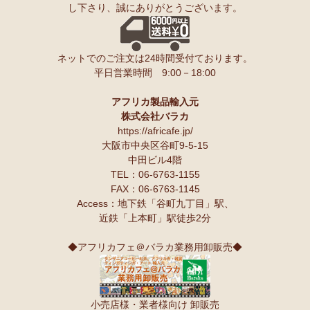
し下さり、誠にありがとうございます。
ンゲ◇ハイクオリティ◇で仕立てた新作登場！『ニッポンの技×ア
友人にもプレゼントしたいと思います♪
フリカの色』
スパイスが持つ可能性も奥深いですよね。
10/10：
長財布L字ファスナー～キテンゲ本革仕立て
～キテンゲ◇
ネットでのご注文は24時間受付ております。
ハイクオリティ◇で仕立てた新作登場！『ニッポンの技×アフリカ
Ｓさまより カシューナッツへのご感想
平日営業時間 9:00－18:00
の色』
こんにちは。昨夜コーヒーとカシューナッツを受け取りました。
早速コーヒーを飲んでカシューナッツを頂きましたが、大粒のナッツ
10/10：
天然石ソープストーン オブジェ カバ絵皿
新入荷！
でカリカリとしてローストの感じもよく豆本来の甘みもあり、とても
アフリカ製品輸入元
美味しいと思います。
株式会社バラカ
塩味もちょうど良いです。
10/10：
アフリカンキーホルダー バッグチャーム
インテリア アフ
https://africafe.jp/
夫も私もナッツ類が大好きで、食べだしたら止まりません。
リカ雑貨コーナー新入荷！
大阪市中央区谷町9-5-15
中田ビル4階
10/10：
ティンガティンガ・アート～ロングサイズ（縦長・横長）
TEL：06-6763-1155
Ｏさまより キテンゲ オトナのステテコパンツへのご感想
の作品
新入荷！
FAX：06-6763-1145
生地が薄く涼しい。動きやすい。履きやすい。
Access：地下鉄「谷町九丁目」駅、
10/10：ティンガティンガ・アート～Lサイズの作品 新入荷！作家
近鉄「上本町」駅徒歩2分
名ごとに2つのカテゴリーでご紹介します
Ｋさまより 絵本しんぞうとひげへのご感想
→ 作家名 A―L
→ 作家名 M―Z
小学一年の授業で、世界の民話を読もうということで、『しんぞうと
◆アフリカフェ＠バラカ業務用卸販売◆
ひげ』を読ませてもらいました。
10/2：
開催決定！【特別企画】ティンガティンガ・アーティスト
クラスで読み聞かせをすると、子ども達の笑顔があっと言う間に満開
に弟子入り体験ワークショップ
です。
〈1日コース〉〈2日コース〉 参加予約受付中！
顔を見合わせて笑う子ども、お腹を抱えて笑う子ども、面白すぎる
小売店様・業者様向け 卸販売
ー！と声をあげて笑う子ども、、、