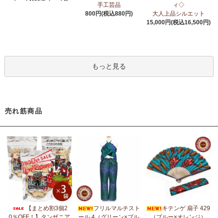
6/24：
アフリカスクワランオイル～100％天然由来成分、無添加～
手工芸品
ィ◇
ウエルネス アロマ カテゴリーに新入荷！
800円(税込880円)
大人上品シルエット
15,000円(税込16,500円)
6/19：
ティンガティンガ ステッカー
新入荷！ダイカットシール
ミニデコステッカー
6/11：
スクエアトートバッグ～キテンゲ本革仕立て
～キテンゲ◇
もっと見る
ハイクオリティ◇で仕立てた新作登場！『ニッポンの技×アフリカ
の色』
5/30：
大人気！フレアスリーブ ロングワンピース
新入荷！
売れ筋商品
5/14：
アフリカンピアス
アフリカンアクセサリーコーナー新入
荷！～天然素材 環境配慮したエシカル製品～
5/14：
アフリカンネックレス
アフリカンアクセサリーコーナー新
入荷！～天然素材 環境配慮したエシカル製品～
5/4：
ノーカラーボレロジャケット
新入荷！～キテンゲ◇ハイクオ
リティ◇で仕立てた新作登場！『ニッポンの技×アフリカの色』
5/4：
キコイ アフリカの布ページに新入荷！
～東アフリカ港町の
【まとめ割3個2
フリルマルチスト
キテンゲ 扇子 429
綿織布
0％OFF！】タンザニア
ール 4（グリーン×ブル
（ブルー×オレンジ）