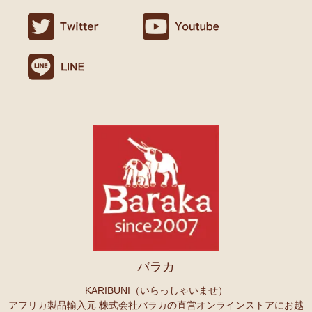
ましたので満足です。
名ごとに2つのカテゴリーでご紹介します
連絡や包装などもよかったです。
→ 作家名 A―L
→ 作家名 M―Z
10/24：
天然素材ココナッツ ロングネックレス
アフリカンアクセ
Ｏさまより キテンゲへのご感想
サリーコーナー新入荷！～天然素材 環境配慮したエシカル製品～
無事、商品受け取りました。ありがとうございますっ。
アフリカ布、元気がでますっ！
10/22：
マルチモバイルポーチ
新入荷！『ニッポンの技×アフリカ
4月頭の横浜赤レンガに毎年行っていますが、今年は予定があり行け
の色』
ず。。
また、バラカさんのイベントにもお邪魔できたらと思います。
10/22：
シュシュ～ヘアアクセサリー
ファッションページに新入
荷！～アフリカの色×こさえたん～
Ｓさまより あったか裏ボア！キテンゲ ネックウォーマー
10/20：
カンガ～アフリカの生活布～ 人気柄が限定数再入荷！現
へのご感想
品限り！
どれも素敵な柄で迷いますね。全部やっぱりかわいい。家族にプレセ
ントも考えているので、思いっきり買おうと思います。
10/20：
マサイシュカ アフリカの布ページに新入荷！
～誇り高き
上高地の山に行ったときに、アフリカと日本の山のマッチング合うな
マサイ民族のマント 軽くおしゃれなブランケット
ーと思ってネックウォーマーを身に着けました。
10/20：
スクエアトートバッグ～キテンゲ本革仕立て
～キテンゲ
バラカ
◇ハイクオリティ◇で仕立てた新作登場！『ニッポンの技×アフリ
Ｏさまより ザンジバルスパイスMIXスパイスのご感想
カの色』
実は、昨年4月にイベントで購入して以来、未使用だったのですが、
KARIBUNI（いらっしゃいませ）
年明けから使い始め、これはおいしい！と思い、今回たくさん購入さ
アフリカ製品輸入元 株式会社バラカの直営オンラインストアにお越
10/20：
ミニころりんハンドバッグ～キテンゲ本革仕立て
～キテ
せていただきました。