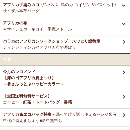
ミルクティーに合わせる毎朝の紅茶として、味とコストのバランスが
アフリカ手編みカゴ
ザンジバル島のカゴ/イリンガバスケット/
12/3：ティンガティンガ・アート～Sサイズの作品 新入荷！作家
非常に良く、長く家族で愛飲しています。
サイザル本革バッグ
名ごとに2つのカテゴリーでご紹介します
→ 作家名 A―L
→ 作家名 M―Z
アフリカの布
M さまより キテンゲde洗える立体布マスク～やさしいゴ
11/25：ティンガティンガ・アート～Lサイズの作品 新入荷！作家
マサイシュカ・キコイ・手織ストール
ム リバーシブルOKへのご感想
名ごとに2つのカテゴリーでご紹介します
お揃いの柄のフレアスリーブワンピースとペアで使ってます！大のお
→ 作家名 A―L
→ 作家名 M―Z
バラカのアフリカンワークショップ・スワヒリ語教室
気に入り♪
ティンガティンガやアフリカ布で遊ぼう
11/25：ティンガティンガ・アート～Sサイズの作品 新入荷！作家
名ごとに2つのカテゴリーでご紹介します
Ｙ さまより キテンゲティアードパンツへのご感想
特集
→ 作家名 A―L
→ 作家名 M―Z
暑い毎日、活躍してもらいますね。
今月のレコメンド
11/21：
【新登場】サロペットパンツ～ゆったり2way～
新入荷！
【海の日アフリカ夏まつり】
大人上品シルエット
M さまより キテンゲ ランチクロスへのご感想
～暑さふっとぶハッピーカラー～
たいへん吸水性良いです。大判でハンカチとして便利に使えます。
11/20：
キテンゲ本革 ころりんトートバッグ
～キテンゲ◇ハイク
オリティ◇で仕立てた新作登場！『ニッポンの技×アフリカの色』
【全国送料無料サービス】
コーヒー・紅茶・トートバッグ・書籍
T さまより キテンゲ フレアスリーブ ロングワンピースへ
11/19：
【MOTTAINAI】～もったいない～アジュワ・デーツ ワ
のご感想
ケあり 賞味期限間近セール！
アフリカ布エコバッグ特集
～洗って繰り返し使える～レジ袋有
デザイン、着心地、完璧です！ずっと作って欲しいです。よろしくお
願いします！
料化に備えましょう■送料無料も
11/18：
ティンガティンガ・アート【会員様シークレットセール】
～ワケあり限定品
入荷！