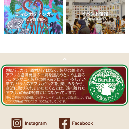
11/5：
ティンガティンガ・アート～チャリンダの作品コーナー
新
Ｔさまより ソープストーン絵皿へのご感想
入荷！
アフリカン調の雑貨を並べて、玄関でキーを入れて見せるインテリア
私たちバラカは、チャリンダが遺してくださった作品を、これか
として使っています。
らも大切に紹介してまいります。
重さがあり安定感があるので使いやすいと思います。
11/4：
ティンガティンガ・アート～マサイの作品
新入荷！
Ｍさまより キテンゲ Vネックノースリーブワンピースへの
11/4：ティンガティンガ・アート～Sサイズの作品 新入荷！作家
ご感想
名ごとに2つのカテゴリーでご紹介します
ワンピースとカフタン、素敵です。こういうのを探していました。
→ 作家名 A―L
→ 作家名 M―Z
以前にもカンガを購入したのですが、気に入って毎日のように着てい
ます。
11/1：
【MOTTAINAI】～もったいないセール～タンザニア産カシ
カンガスタイル、アフリカンファッションを広める活動中！
ューナッツ＜素焼き＞ 賞味期限切れ大特価！
～期間限定 在庫限り
11/1：
【MOTTAINAI】～もったいないセール～タンザニア産カシ
Ｍさまより カンガへのご感想
ューナッツ＜うす塩＞ 賞味期限切れ大特価！
～期間限定 在庫限り
バラカのショップは、カンガも端処理してあってすぐ着れるし、カフ
タンも、このワンピースも、脇が大きく開いているので、素肌寝（家
11/1：
アフリカ・ガラスビーズ ジュエリー
新入荷！トレーディン
でも外でも）にとてもイイと思う。
グビーズ～現地職人の特別注文による一点もの～
Ｆさまより アフリカンアクセサリーへのご感想
10/27：
ティンガティンガ・ルームプレート
アフリカインテリア
コーナー新入荷！～人気作家の作品限定入荷～
アフリカンピアス３７ カウボーンマーブルが届きました。
しっかりした作りでイメージ通りの品でした。
似たテイストのネックレスを持っていて、合わせるピアスを探してい
10/27：ティンガティンガ・アート～Sサイズの作品 新入荷！作家