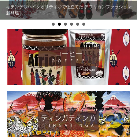
キテンゲ◇ハイクオリティ◇で仕立てた アフリカンファッション
【まとめ割SALE！】【3個で20％OFF！】タンザニア産 カシュー
新登場
ナッツ～大粒 コク深い まろやかな甘み～