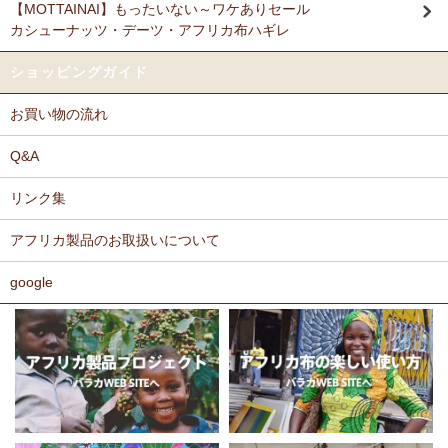
【MOTTAINAI】もったいない～ワケありセール
Ｎさまより キテンゲ リバーシブルB4トートバッグへのご
カシューナッツ・デーツ・アフリカ布ハギレ
11/17：
ティンガティンガ・アート～ロングサイズ（縦長・横長）
感想
の作品
新入荷！
派手なアフリカンがカッコいいし、重い荷物もガンガン入り、思った
ショッピングガイド
以上に頑丈で持ちやすい。
11/17：
ティンガティンガ・アート～マサイの作品
新入荷！
お買い物の流れ
11/11：
木彫りマスクお面
アフリカインテリアコーナー新入荷！
Ｆさまより キテンゲ へのご感想
～木彫職人ハンドメイド
どのキテンゲも素敵な柄ばかりであれもこれも欲しかったのですが、
Q&A
迷いに迷って今回は12種類を注文しました。次回のお楽しみに取って
11/11：
巻くポーチ 〈2サイズ展開〉～ガラスとんぼ玉付き
新入
おこうと思っています。
リンク集
荷！
カンガもキテンゲも、色や柄が大胆でエキゾチックでありながら、モ
アフリカ製品のお取扱いについて
11/11：ティンガティンガ・アート～Sサイズの作品 新入荷！作家
ダンで北欧テイストを思わせるようなものもあったりして、毎回購入
するたびに嬉しく眺め入っております。
名ごとに2つのカテゴリーでご紹介します
この布では何を作ろうか、どう飾ろうか・・・などと、想像力をかき
google
→ 作家名 A―L
→ 作家名 M―Z
たてられるものばかりです。
11/10：
ティンガティンガ・アート【会員様シークレットセール】
布の手触りもよく、縫いやすいので、大変気に入っております。
～ワケあり限定品
入荷！
ホームページには目の詰まった綿素材のものを仕入れているとありま
したが、薄手のものや、ちょっと変わった素材のものも気になりま
11/5：ティンガティンガ・アート～Lサイズの作品 新入荷！作家
す。常にたくさんの種類のあるカンガやキテンゲですが、新作新柄が
名ごとに2つのカテゴリーでご紹介します
どんどん増えることを期待しております。
→ 作家名 A―L
→ 作家名 M―Z