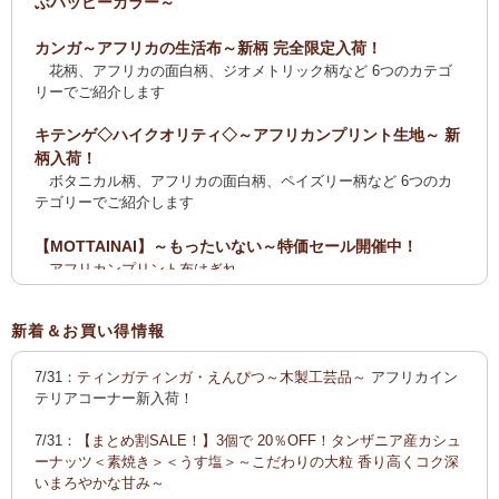
ぶハッピーカラー～
カンガ～アフリカの生活布～新柄 完全限定入荷！
花柄、アフリカの面白柄、ジオメトリック柄など 6つのカテゴ
リーでご紹介します
キテンゲ◇ハイクオリティ◇～アフリカンプリント生地～ 新
柄入荷！
ボタニカル柄、アフリカの面白柄、ペイズリー柄など 6つのカ
テゴリーでご紹介します
【MOTTAINAI】～もったいない～特価セール開催中！
アフリカンプリント布はぎれ
ティンガティンガ・アート【会員様シークレットセール】ワケ
あり
新着＆お買い得情報
【全国送料無料サービス】タンザニア産コーヒー・紅茶・ス
7/31：
ティンガティンガ・えんぴつ～木製工芸品～
アフリカイン
パイス・デーツ・乳香・モリンガ・書籍
テリアコーナー新入荷！
2025新刊！「アフリカのむかしばなし〈全3巻〉」
7/31：
【まとめ割SALE！】3個で 20％OFF！タンザニア産カシュ
カンガ～アフリカの生活布～ 新柄入荷！〈大判復刻版〉入
ーナッツ＜素焼き＞＜うす塩＞～こだわりの大粒 香り高くコク深
荷！
いまろやかな甘み～
花柄、アフリカの面白柄、ジオメトリック柄など5つのカテゴリ