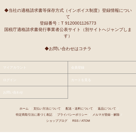
10/2：
レギュラーカラー半袖シャツ
～キテンゲ◇ハイクオリティ
本当に魔法にかかったように、楽しく、愉快な雰囲気に包まれます。
◇で仕立てた新作登場！『ニッポンの技×アフリカの色』
◆当社の適格請求書等保存方式（インボイス制度）登録情報につい
て
9/25：
【MOTTAINAI】～もったいない～カシューナッツ ワケあ
Ｓさまより ティンガティンガ・アートへのご感想
登録番号：T 9120001126773
り 賞味期限間近セール！
先日購入させて頂いた絵は大変気にいっています。
国税庁適格請求書発行事業者公表サイト（別サイトへジャンプしま
また、ダウディのほかの作品を紹介して頂き、ありがとうございま
す）
9/22：
【予約開始】ティンガティンガ・カレンダー『ティンガテ
す。他にも2点気になる作品があります。
ィンガと暮らす12か月』 完全限定生産
◆お問い合わせはコチラ
9/22：
オトナの多機能リュック～キテンゲ本革仕立て
～キテンゲ
Ｇさまより アフリカンネックレスへのご感想
◇ハイクオリティ◇で仕立てた新作登場！『ニッポンの技×アフリ
アフリカらしいデザインで素敵です。形もいいけど、色も素敵！
カの色』
今着けているネックレスと合わせて2つを重ねづけを楽しみます！
マイアカウント
会員登録
9/22：
リバーシブルB4トートバッグ
新入荷！
ログイン
カートを見る
Ｙさまより 紅茶アフリカンプライドへのご感想
9/18：
ノースリーブ マーメイド ロングワンピース
新入荷！～キ
アフリカンプライド リーフのリピーターです。
お問い合わせ
テンゲ◇ハイクオリティ◇で仕立てた新作登場！
ミルクティーで飲むとすごく美味しいです。
8/29：
マーメイドスカート
新入荷！～キテンゲ◇ハイクオリティ
ホーム
/
支払い方法について
/
配送・送料について
/
返品について
/
Ｋさまより ■初めての方限定■全国送料無料■カフェアフリ
◇で仕立てた新作登場！『ニッポンの技×アフリカの色』
特定商取引法に基づく表記
/
プライバシーポリシー
/
メルマガ登録・解除
/
カ・バラカへのご感想
ショップブログ
/
RSS
/
ATOM
8/26：
手彫り金細工ジュエリー 新入荷！～ザンジバル金職人のハ
私、普段インスタントは飲まないのです。
ンドメイド細工～
豆とは全然違って美味しいと思えなくて。
でも、急いでるときにパパッと出来て良いかなあって思って、美味し