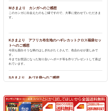
2/3：
オトナの多機能リュック～キテンゲ本革仕立て
～キテンゲ◇
Mさまより カンガへのご感想
ハイクオリティ◇で仕立てた新作登場！『ニッポンの技×アフリカ
このカンガに出会えたのもご縁ですので、大事に使わせていただきま
の色』
す。
1/23：ティンガティンガ・アート～Sサイズの作品 新入荷！作家
名ごとに2つのカテゴリーでご紹介します
→ 作家名 A―L
→ 作家名 M―Z
Kさまより アフリカ布生地のハギレカットクロス福袋セッ
1/19
イージーパンツ～美脚ゆるやかブーツカットデザイン～
キテ
トへのご感想
ンゲ◇ハイクオリティ◇で仕立てた新作登場！『ニッポンの技×ア
今回も面白そうな柄のはしぎれがたくさんで、色合わせが楽しみで
フリカの色』
す。
今までお世話になった知り合いへポーチ等を作りプレゼントして喜ば
1/19：
エコバッグ≪2サイズ展開≫
新入荷！
れています。
1/19：ティンガティンガ・アート～Lサイズの作品 新入荷！作家
名ごとに2つのカテゴリーでご紹介します
Sさまより あづま袋へのご感想
→ 作家名 A―L
→ 作家名 M―Z
とても可愛く、着こなしのアクセントになります。軽くて丈夫なので
持ち運びしやすいです。
1/19：ティンガティンガ・アート～Sサイズの作品 新入荷！作家
名ごとに2つのカテゴリーでご紹介します
Nさまより 乳香フランキンセンスへのご感想
→ 作家名 A―L
→ 作家名 M―Z
食べてみたくて買いました。青い皮の柑橘系の様な香りと木の様な形
容し難い香りがする、なんとも言えない香りです。
1/15：
2026年 バラカの福袋≪数量限定で再販決定！≫