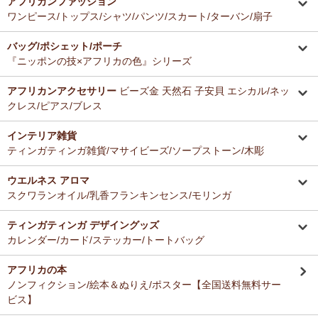
アフリカンファッション
ーナー新入荷！
とても美味しくて毎日使っています。どのお料理なんにでも合いま
ワンピース/トップス/シャツ/パンツ/スカート/ターバン/扇子
す。
12/16：
ガウチョパンツ
～キテンゲ◇ハイクオリティ◇で仕立てた
バッグ/ポシェット/ポーチ
新作登場！～楽ちんクロップド丈～
Ａ さまより ティンガティンガ・アートへのご感想
『ニッポンの技×アフリカの色』シリーズ
ドゥケさんの画は数年前から気になっていて、今回思いきって購入す
12/16：
キテンゲ 本革ショルダーミニバッグ 3WAY 斜掛けOK
～
ることにしました。とても楽しみにしております。
キテンゲ◇ハイクオリティ◇で仕立てた新作登場！『ニッポンの
アフリカンアクセサリー
ビーズ金 天然石 子安貝 エシカル/ネッ
技×アフリカの色』
クレス/ピアス/ブレス
Ｂ さまより 紅茶アフリカンプライドへのご感想
12/4：ティンガティンガ・アート～Mサイズの作品 新入荷！作家
インテリア雑貨
バラカの紅茶は香りがよくて大好きです。これからも愛飲させていた
名ごとに2つのカテゴリーでご紹介します
ティンガティンガ雑貨/マサイビーズ/ソープストーン/木彫
だきます。
→ 作家名 A―L
→ 作家名 M―Z
ウエルネス アロマ
12/4：
ティンガティンガ・アート～チャリンダの作品コーナー
新
Ｓ さまより キテンゲ平ポーチへのご感想
スクワランオイル/乳香フランキンセンス/モリンガ
入荷！
以前プレゼントでいただいた平ポーチ、母子手帳がちょうど入り、毎
私たちバラカは、チャリンダが遺してくださった作品を、これか
日使っています。
らも大切に紹介してまいります。
ティンガティンガ デザイングッズ
今回同じ「中サイズ」を買いましたが、造りがわずかに異なるよう
カレンダー/カード/ステッカー/トートバッグ
で、1センチくらい心持ち小くて母子手帳がぎりぎり入りませんでし
12/3：
ティンガティンガ 木製コースター
アフリカインテリアコー
た。
ナー新入荷！
アフリカの本
でもこちらもカワイイので化粧入れなどに使います。
ノンフィクション/絵本＆ぬりえ/ポスター【全国送料無料サー
12/3：
巻くポーチ 〈2サイズ展開〉～ガラスとんぼ玉付き
新入
ビス】
荷！
Ｆ さまより 紅茶アフリカンプライドへのご感想