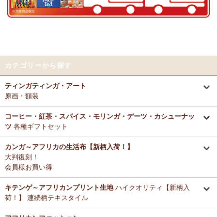
好きとか嫌いとかいう感覚よりも急に眠くなって来たので、リラック
～アフリカングッズ満杯～1年間の感謝をこめて
スしているのを感じます。なんとなく、良いなぁ。
前日心身に負担がかかる事があったので、癒される感覚が有難いで
12/25：
ティンガティンガ・アート～ロングサイズ（縦長・横長）
す。素敵なお品をありがとうございます。
の作品
新入荷！
12/25：
ステッチVネック ノースリーブブラウス
新入荷！～キテ
Tさまより カンガへのご感想
ンゲ◇ハイクオリティ◇で仕立てた新作登場！
カテゴリーから探す
テーブルクロスとして使用中。大きさが少し違っていたりちょっと曲
がっていたりもするけどご愛嬌の範疇です。布自体は目が詰まってし
12/25：
マサイシュカ アフリカの布ページに新入荷！
～誇り高き
ティンガティンガ・アート
っかりした良い生地です。一番心配だった洗濯ですが、ネットに入れ
マサイ民族のマント 軽くおしゃれなブランケット
原画・額装
て手洗いモードで洗濯機にかけ、終わったらすぐ干し、うちの場合は
色落ち、色移りなく大丈夫でした。洗濯ジワも殆どない（個人の感想
12/25：
ティンガティンガ・アート～マサイの作品
新入荷！
です！）のでノーアイロンで使用しています。
コーヒー・紅茶・スパイス・モリンガ・デーツ・カシューナッ
リビングが無地だらけなので、カンガのデザインがいいアクセントに
ツ
各種ギフトセット
12/25：
ティンガティンガ・アート～シャターニ（アフリカの精
なりちょっと素敵空間に。
霊）の作品
新入荷！
春になったら腰巻きスカートや、ストールにしてもいいかなと思って
カンガ～アフリカの生活布【新柄入荷！】
います。
大判復刻！
12/25：
平ポーチ 大中小 3サイズ展開
新入荷！
会員様お買い得
12/20：
2026年 バラカの福袋～2025.12/20（土）予約販売開始
Tさまより アジュワ・デーツへのご感想
～アフリカングッズ満杯～1年間の感謝をこめて
≪数量限定販売
高級ドライフルーツ、安価で買えてうれしいです。
キテンゲ～アフリカンプリント生地
ハイクオリティ【新柄入
≫
荷！】 連続柄テキスタイル
Ｋさまより ザンジバルミックススパイスのご感想
12/18：
ティンガティンガ 木製コースター
アフリカインテリアコ