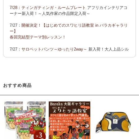
ーでご紹介します
7/28：
ティンガティンガ・ルームプレート
アフリカインテリアコ
カンガ 会員様お買い得！
カンガ 人気柄が限定数再入荷！
限
ーナー新入荷！～人気作家の作品限定入荷～
定生産記念カンガ 会員セール中！
7/27：
開催決定！【はじめてのスワヒリ語教室 in バラカギャラリ
「ポイントカーニバル」開催中
ー】
◆お買い上げ商品へのご感想をお送り下さると、お買い物に使
各回完結型テーマ別レッスン！
えるポイントプレゼント！詳しくは、
こちら！
7/27：
サロペットパンツ～ゆったり2way～
新入荷！大人上品シル
エット
7/22：ティンガティンガ・アート～Sサイズの作品 新入荷！作家
名ごとに2つのカテゴリーでご紹介します
→ 作家名 A―L
→ 作家名 M―Z
おすすめ商品
7/22：
ティンガティンガ・アート～マサイの作品
新入荷！
7/21：
夏休み開催決定！【アフリカンワークショップ in バラカギ
ャラリー】
「ティンガティンガ・うちわ作り」 「ティンガティンガを描こ
う」
7/21：
リバーシブルB4トートバッグ
新入荷！