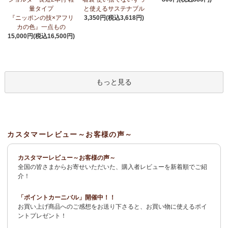
荷！
～アフリカンプリント生地～
量タイプ
と使えるサステナブル
『ニッポンの技×アフリ
3,350円(税込3,618円)
3/27：
サーカスパンツ
新入荷！～キテンゲ◇ハイクオリティ◇で
カの色』一点もの
仕立てた新作登場！『ニッポンの技×アフリカの色』
15,000円(税込16,500円)
3/19：
新作！ローブカーディガン～長袖ロング丈の羽織りもの～
新入荷！～キテンゲ◇ハイクオリティ◇で仕立てた新作登場！
『ニッポンの技×アフリカの色』
もっと見る
3/11：
リボン付きブラウス アレンジいろいろ9way仕様！
新入
荷！～キテンゲ◇ハイクオリティ◇で仕立てた新作登場！『ニッ
ポンの技×アフリカの色』
3/11：
イレギュラーヘム タックスカート
新入荷！～キテンゲ◇ハ
カスタマーレビュー～お客様の声～
イクオリティ◇で仕立てた新作登場！『ニッポンの技×アフリカの
色』
カスタマーレビュー～お客様の声～
全国の皆さまからお寄せいただいた、購入者レビューを新着順でご紹
2/4：
長財布L字ファスナー～キテンゲ本革仕立て
～キテンゲ◇ハ
介！
イクオリティ◇で仕立てた新作登場！『ニッポンの技×アフリカの
色』
「ポイントカーニバル」開催中！！
お買い上げ商品へのご感想をお送り下さると、お買い物に使えるポイ
2/3：
キテンゲ本革 名刺ケース
～キテンゲ◇ハイクオリティ◇で
ントプレゼント！
仕立てた新作登場！『ニッポンの技×アフリカの色』