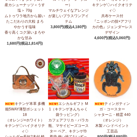
産カシューナッツ＜うす
ー）
キテンゲ◇ハイクオリテ
5/1：
ティンガティンガ・アート～ズベリの作品コーナー
新入荷！
塩＞ 70g
マルチウェイなアレンジ
ィ◇
私たちバラカは、ズベリが遺してくださった作品を、これからも
ムトゥワラ地方から届い
が楽しいプラスワンアイ
共布ケース付
大切に紹介してまいります。
たこだわりの大粒 まろ
テム
『ニッポンの技×アフリ
やかうす塩味
3,800円(税込4,180円)
カの色』ジェンダーレス
4/23：
【2026新茶入荷】アフリカンプライド～アッサム種タンザ
香り高くコク深いまろや
デザイン
ニア紅茶～無農薬手摘み茶葉～
かな甘み
4,600円(税込5,060円)
1,680円(税込1,814円)
4/15：
大人気！パッチワークターバン～巻き方・アレンジ自由～
新入荷！
4/15：
ノースリーブワンピース～前後2way仕様～
新入荷！ゆった
りシルエット
4/15：
【新登場】ティアードフレアパンツ
新入荷！大人気のティ
アードパンツが、さらに進化してバージョンアップ！
4/13：
【2026新茶 予約開始】アフリカンプライド～アッサム種タ
キテンゲ本革 多機
エシカルギフト M
ティンガティン
ンザニア紅茶～無農薬手摘み茶葉～
能5WAY薄型ポシェット
1（キテンゲきんちゃく
ガ・コースター
18
袋ラッピング）
シャターニ・精霊 440
4/13：
【2026新豆入荷】タンザニア産カシューナッツ＜素焼き＞
（オレンジ×ホワイト）
カフェアフリカ・バラカ
（オレンジ）
＜うす塩＞～こだわりの大粒 香り高くコク深いまろやかな甘み～
キテンゲ◇ハイクオリテ
瓶、マサイビーズコース
木製 ハンドペイント
ィ◇
ター ペア、キテンゲ巾
工芸品
3/27：
キテンゲ◇ハイクオリティ◇2026新柄 タンザニアより新入
ショルダー長短2本付 軽
着袋 使い捨てないずっ
800円(税込880円)