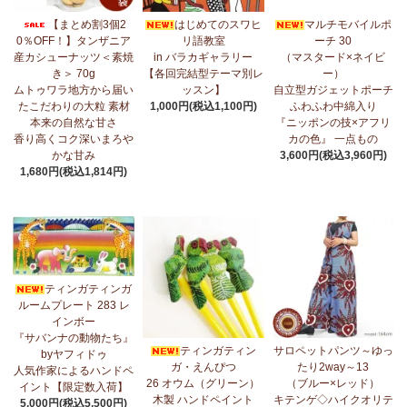
7/17：
フリルマルチストール
新入荷！ ～腰や首に巻いてアレンジ
【まとめ割3個2
はじめてのスワヒ
マルチモバイルポ
無限大！
0％OFF！】タンザニア
リ語教室
ーチ 30
産カシューナッツ＜素焼
in バラカギャラリー
（マスタード×ネイビ
7/10：
ティンガティンガ・アート～マサイの作品
新入荷！
き＞ 70g
【各回完結型テーマ別レ
ー）
ムトゥワラ地方から届い
ッスン】
自立型ガジェットポーチ
7/10：ティンガティンガ・アート～Sサイズの作品 新入荷！作家
たこだわりの大粒 素材
1,000円(税込1,100円)
ふわふわ中綿入り
名ごとに2つのカテゴリーでご紹介します
本来の自然な甘さ
『ニッポンの技×アフリ
→ 作家名 A―L
→ 作家名 M―Z
香り高くコク深いまろや
カの色』 一点もの
かな甘み
3,600円(税込3,960円)
7/7：
カンガ2026新柄 タンザニアより完全限定入荷！
～アフリカ
1,680円(税込1,814円)
の生活布～
7/3：
【まとめ割SALE！】3個で10％OFF！タンザニア産カシュー
ナッツ＜素焼き＞＜うす塩＞～こだわりの大粒 香り高くコク深い
まろやかな甘み～
ティンガティンガ
6/30：
マルチモバイルポーチ
新入荷！『ニッポンの技×アフリカ
ルームプレート 283 レ
の色』
インボー
『サバンナの動物たち』
6/30：ティンガティンガ・アート～Sサイズの作品 新入荷！作家
ティンガティン
サロペットパンツ～ゆっ
byヤフィドゥ
名ごとに2つのカテゴリーでご紹介します
ガ・えんぴつ
たり2way～13
人気作家によるハンドペ
→ 作家名 A―L
→ 作家名 M―Z
26 オウム（グリーン）
（ブルー×レッド）
イント【限定数入荷】
木製 ハンドペイント
キテンゲ◇ハイクオリテ
5,000円(税込5,500円)