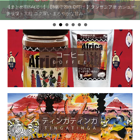
キテンゲ◇ハイクオリティ◇で仕立てた アフリカンファッション
【まとめ割SALE！】【3個で20％OFF！】タンザニア産 カシュー
新登場
ナッツ～大粒 コク深い まろやかな甘み～