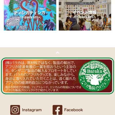
11/5：
ティンガティンガ・アート～チャリンダの作品コーナー
新
Ｔさまより ソープストーン絵皿へのご感想
入荷！
アフリカン調の雑貨を並べて、玄関でキーを入れて見せるインテリア
私たちバラカは、チャリンダが遺してくださった作品を、これか
として使っています。
らも大切に紹介してまいります。
重さがあり安定感があるので使いやすいと思います。
11/4：
ティンガティンガ・アート～マサイの作品
新入荷！
Ｍさまより キテンゲ Vネックノースリーブワンピースへの
11/4：ティンガティンガ・アート～Sサイズの作品 新入荷！作家
ご感想
名ごとに2つのカテゴリーでご紹介します
ワンピースとカフタン、素敵です。こういうのを探していました。
→ 作家名 A―L
→ 作家名 M―Z
以前にもカンガを購入したのですが、気に入って毎日のように着てい
ます。
11/1：
【MOTTAINAI】～もったいないセール～タンザニア産カシ
カンガスタイル、アフリカンファッションを広める活動中！
ューナッツ＜素焼き＞ 賞味期限切れ大特価！
～期間限定 在庫限り
11/1：
【MOTTAINAI】～もったいないセール～タンザニア産カシ
Ｍさまより カンガへのご感想
ューナッツ＜うす塩＞ 賞味期限切れ大特価！
～期間限定 在庫限り
バラカのショップは、カンガも端処理してあってすぐ着れるし、カフ
タンも、このワンピースも、脇が大きく開いているので、素肌寝（家
11/1：
アフリカ・ガラスビーズ ジュエリー
新入荷！トレーディン
でも外でも）にとてもイイと思う。
グビーズ～現地職人の特別注文による一点もの～
Ｆさまより アフリカンアクセサリーへのご感想
10/27：
ティンガティンガ・ルームプレート
アフリカインテリア
コーナー新入荷！～人気作家の作品限定入荷～
アフリカンピアス３７ カウボーンマーブルが届きました。
しっかりした作りでイメージ通りの品でした。
似たテイストのネックレスを持っていて、合わせるピアスを探してい
10/27：ティンガティンガ・アート～Sサイズの作品 新入荷！作家