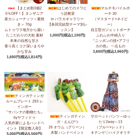
7/17：
フリルマルチストール
新入荷！ ～腰や首に巻いてアレンジ
【まとめ割3個2
はじめてのスワヒ
マルチモバイルポ
無限大！
0％OFF！】タンザニア
リ語教室
ーチ 30
産カシューナッツ＜素焼
in バラカギャラリー
（マスタード×ネイビ
7/10：
ティンガティンガ・アート～マサイの作品
新入荷！
き＞ 70g
【各回完結型テーマ別レ
ー）
ムトゥワラ地方から届い
ッスン】
自立型ガジェットポーチ
7/10：ティンガティンガ・アート～Sサイズの作品 新入荷！作家
たこだわりの大粒 素材
1,000円(税込1,100円)
ふわふわ中綿入り
名ごとに2つのカテゴリーでご紹介します
本来の自然な甘さ
『ニッポンの技×アフリ
→ 作家名 A―L
→ 作家名 M―Z
香り高くコク深いまろや
カの色』 一点もの
かな甘み
3,600円(税込3,960円)
7/7：
カンガ2026新柄 タンザニアより完全限定入荷！
～アフリカ
1,680円(税込1,814円)
の生活布～
7/3：
【まとめ割SALE！】3個で10％OFF！タンザニア産カシュー
ナッツ＜素焼き＞＜うす塩＞～こだわりの大粒 香り高くコク深い
まろやかな甘み～
ティンガティンガ
6/30：
マルチモバイルポーチ
新入荷！『ニッポンの技×アフリカ
ルームプレート 283 レ
の色』
インボー
『サバンナの動物たち』
6/30：ティンガティンガ・アート～Sサイズの作品 新入荷！作家
ティンガティン
サロペットパンツ～ゆっ
byヤフィドゥ
名ごとに2つのカテゴリーでご紹介します
ガ・えんぴつ
たり2way～13
人気作家によるハンドペ
→ 作家名 A―L
→ 作家名 M―Z
26 オウム（グリーン）
（ブルー×レッド）
イント【限定数入荷】
木製 ハンドペイント
キテンゲ◇ハイクオリテ
5,000円(税込5,500円)