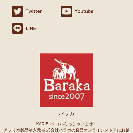
ましたので満足です。
名ごとに2つのカテゴリーでご紹介します
連絡や包装などもよかったです。
→ 作家名 A―L
→ 作家名 M―Z
10/24：
天然素材ココナッツ ロングネックレス
アフリカンアクセ
Ｏさまより キテンゲへのご感想
サリーコーナー新入荷！～天然素材 環境配慮したエシカル製品～
無事、商品受け取りました。ありがとうございますっ。
アフリカ布、元気がでますっ！
10/22：
マルチモバイルポーチ
新入荷！『ニッポンの技×アフリカ
4月頭の横浜赤レンガに毎年行っていますが、今年は予定があり行け
の色』
ず。。
また、バラカさんのイベントにもお邪魔できたらと思います。
10/22：
シュシュ～ヘアアクセサリー
ファッションページに新入
荷！～アフリカの色×こさえたん～
Ｓさまより あったか裏ボア！キテンゲ ネックウォーマー
10/20：
カンガ～アフリカの生活布～ 人気柄が限定数再入荷！現
へのご感想
品限り！
どれも素敵な柄で迷いますね。全部やっぱりかわいい。家族にプレセ
ントも考えているので、思いっきり買おうと思います。
10/20：
マサイシュカ アフリカの布ページに新入荷！
～誇り高き
上高地の山に行ったときに、アフリカと日本の山のマッチング合うな
マサイ民族のマント 軽くおしゃれなブランケット
ーと思ってネックウォーマーを身に着けました。
10/20：
スクエアトートバッグ～キテンゲ本革仕立て
～キテンゲ
バラカ
◇ハイクオリティ◇で仕立てた新作登場！『ニッポンの技×アフリ
Ｏさまより ザンジバルスパイスMIXスパイスのご感想
カの色』
実は、昨年4月にイベントで購入して以来、未使用だったのですが、
KARIBUNI（いらっしゃいませ）
年明けから使い始め、これはおいしい！と思い、今回たくさん購入さ
アフリカ製品輸入元 株式会社バラカの直営オンラインストアにお越
10/20：
ミニころりんハンドバッグ～キテンゲ本革仕立て
～キテ
せていただきました。