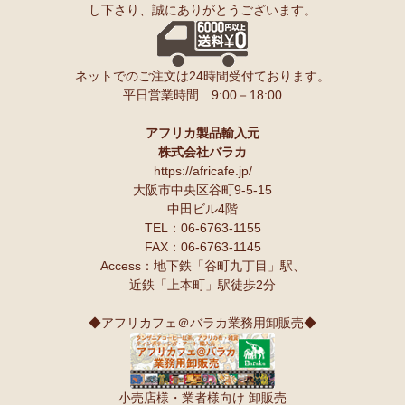
し下さり、誠にありがとうございます。
ンゲ◇ハイクオリティ◇で仕立てた新作登場！『ニッポンの技×ア
友人にもプレゼントしたいと思います♪
フリカの色』
スパイスが持つ可能性も奥深いですよね。
10/10：
長財布L字ファスナー～キテンゲ本革仕立て
～キテンゲ◇
ネットでのご注文は24時間受付ております。
ハイクオリティ◇で仕立てた新作登場！『ニッポンの技×アフリカ
Ｓさまより カシューナッツへのご感想
平日営業時間 9:00－18:00
の色』
こんにちは。昨夜コーヒーとカシューナッツを受け取りました。
早速コーヒーを飲んでカシューナッツを頂きましたが、大粒のナッツ
10/10：
天然石ソープストーン オブジェ カバ絵皿
新入荷！
でカリカリとしてローストの感じもよく豆本来の甘みもあり、とても
アフリカ製品輸入元
美味しいと思います。
株式会社バラカ
塩味もちょうど良いです。
10/10：
アフリカンキーホルダー バッグチャーム
インテリア アフ
https://africafe.jp/
夫も私もナッツ類が大好きで、食べだしたら止まりません。
リカ雑貨コーナー新入荷！
大阪市中央区谷町9-5-15
中田ビル4階
10/10：
ティンガティンガ・アート～ロングサイズ（縦長・横長）
TEL：06-6763-1155
Ｏさまより キテンゲ オトナのステテコパンツへのご感想
の作品
新入荷！
FAX：06-6763-1145
生地が薄く涼しい。動きやすい。履きやすい。
Access：地下鉄「谷町九丁目」駅、
10/10：ティンガティンガ・アート～Lサイズの作品 新入荷！作家
近鉄「上本町」駅徒歩2分
名ごとに2つのカテゴリーでご紹介します
Ｋさまより 絵本しんぞうとひげへのご感想
→ 作家名 A―L
→ 作家名 M―Z
小学一年の授業で、世界の民話を読もうということで、『しんぞうと
◆アフリカフェ＠バラカ業務用卸販売◆
ひげ』を読ませてもらいました。
10/2：
開催決定！【特別企画】ティンガティンガ・アーティスト
クラスで読み聞かせをすると、子ども達の笑顔があっと言う間に満開
に弟子入り体験ワークショップ
です。
〈1日コース〉〈2日コース〉 参加予約受付中！
顔を見合わせて笑う子ども、お腹を抱えて笑う子ども、面白すぎる
小売店様・業者様向け 卸販売
ー！と声をあげて笑う子ども、、、