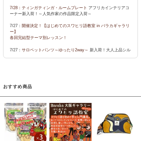
ーでご紹介します
7/28：
ティンガティンガ・ルームプレート
アフリカインテリアコ
カンガ 会員様お買い得！
カンガ 人気柄が限定数再入荷！
限
ーナー新入荷！～人気作家の作品限定入荷～
定生産記念カンガ 会員セール中！
7/27：
開催決定！【はじめてのスワヒリ語教室 in バラカギャラリ
「ポイントカーニバル」開催中
ー】
◆お買い上げ商品へのご感想をお送り下さると、お買い物に使
各回完結型テーマ別レッスン！
えるポイントプレゼント！詳しくは、
こちら！
7/27：
サロペットパンツ～ゆったり2way～
新入荷！大人上品シル
エット
7/22：ティンガティンガ・アート～Sサイズの作品 新入荷！作家
名ごとに2つのカテゴリーでご紹介します
→ 作家名 A―L
→ 作家名 M―Z
おすすめ商品
7/22：
ティンガティンガ・アート～マサイの作品
新入荷！
7/21：
夏休み開催決定！【アフリカンワークショップ in バラカギ
ャラリー】
「ティンガティンガ・うちわ作り」 「ティンガティンガを描こ
う」
7/21：
リバーシブルB4トートバッグ
新入荷！