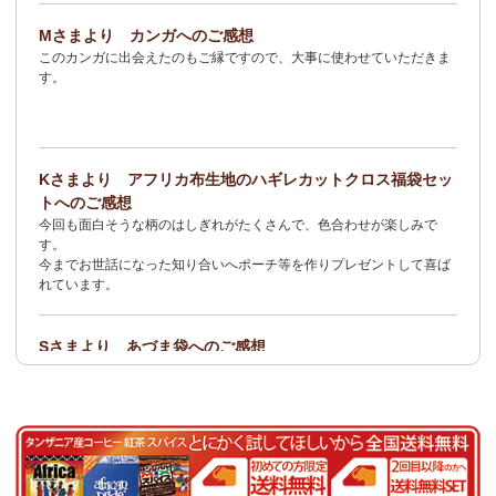
2/3：
オトナの多機能リュック～キテンゲ本革仕立て
～キテンゲ◇
Mさまより カンガへのご感想
ハイクオリティ◇で仕立てた新作登場！『ニッポンの技×アフリカ
このカンガに出会えたのもご縁ですので、大事に使わせていただきま
の色』
す。
1/23：ティンガティンガ・アート～Sサイズの作品 新入荷！作家
名ごとに2つのカテゴリーでご紹介します
→ 作家名 A―L
→ 作家名 M―Z
Kさまより アフリカ布生地のハギレカットクロス福袋セッ
1/19
イージーパンツ～美脚ゆるやかブーツカットデザイン～
キテ
トへのご感想
ンゲ◇ハイクオリティ◇で仕立てた新作登場！『ニッポンの技×ア
今回も面白そうな柄のはしぎれがたくさんで、色合わせが楽しみで
フリカの色』
す。
今までお世話になった知り合いへポーチ等を作りプレゼントして喜ば
1/19：
エコバッグ≪2サイズ展開≫
新入荷！
れています。
1/19：ティンガティンガ・アート～Lサイズの作品 新入荷！作家
名ごとに2つのカテゴリーでご紹介します
Sさまより あづま袋へのご感想
→ 作家名 A―L
→ 作家名 M―Z
とても可愛く、着こなしのアクセントになります。軽くて丈夫なので
持ち運びしやすいです。
1/19：ティンガティンガ・アート～Sサイズの作品 新入荷！作家
名ごとに2つのカテゴリーでご紹介します
Nさまより 乳香フランキンセンスへのご感想
→ 作家名 A―L
→ 作家名 M―Z
食べてみたくて買いました。青い皮の柑橘系の様な香りと木の様な形
容し難い香りがする、なんとも言えない香りです。
1/15：
2026年 バラカの福袋≪数量限定で再販決定！≫