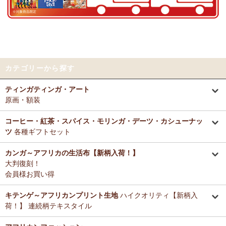
好きとか嫌いとかいう感覚よりも急に眠くなって来たので、リラック
～アフリカングッズ満杯～1年間の感謝をこめて
スしているのを感じます。なんとなく、良いなぁ。
前日心身に負担がかかる事があったので、癒される感覚が有難いで
12/25：
ティンガティンガ・アート～ロングサイズ（縦長・横長）
す。素敵なお品をありがとうございます。
の作品
新入荷！
12/25：
ステッチVネック ノースリーブブラウス
新入荷！～キテ
Tさまより カンガへのご感想
ンゲ◇ハイクオリティ◇で仕立てた新作登場！
カテゴリーから探す
テーブルクロスとして使用中。大きさが少し違っていたりちょっと曲
がっていたりもするけどご愛嬌の範疇です。布自体は目が詰まってし
12/25：
マサイシュカ アフリカの布ページに新入荷！
～誇り高き
ティンガティンガ・アート
っかりした良い生地です。一番心配だった洗濯ですが、ネットに入れ
マサイ民族のマント 軽くおしゃれなブランケット
原画・額装
て手洗いモードで洗濯機にかけ、終わったらすぐ干し、うちの場合は
色落ち、色移りなく大丈夫でした。洗濯ジワも殆どない（個人の感想
12/25：
ティンガティンガ・アート～マサイの作品
新入荷！
です！）のでノーアイロンで使用しています。
コーヒー・紅茶・スパイス・モリンガ・デーツ・カシューナッ
リビングが無地だらけなので、カンガのデザインがいいアクセントに
ツ
各種ギフトセット
12/25：
ティンガティンガ・アート～シャターニ（アフリカの精
なりちょっと素敵空間に。
霊）の作品
新入荷！
春になったら腰巻きスカートや、ストールにしてもいいかなと思って
カンガ～アフリカの生活布【新柄入荷！】
います。
大判復刻！
12/25：
平ポーチ 大中小 3サイズ展開
新入荷！
会員様お買い得
12/20：
2026年 バラカの福袋～2025.12/20（土）予約販売開始
Tさまより アジュワ・デーツへのご感想
～アフリカングッズ満杯～1年間の感謝をこめて
≪数量限定販売
高級ドライフルーツ、安価で買えてうれしいです。
キテンゲ～アフリカンプリント生地
ハイクオリティ【新柄入
≫
荷！】 連続柄テキスタイル
Ｋさまより ザンジバルミックススパイスのご感想
12/18：
ティンガティンガ 木製コースター
アフリカインテリアコ