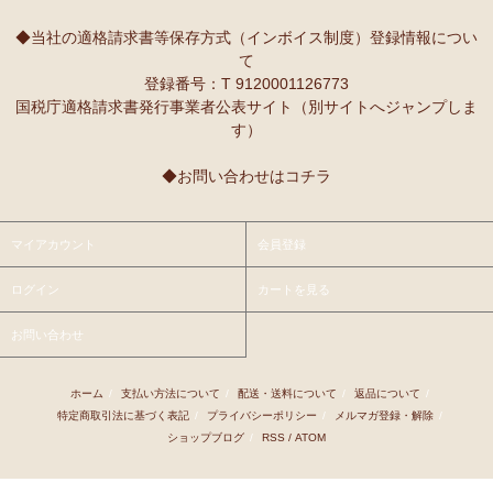
10/2：
レギュラーカラー半袖シャツ
～キテンゲ◇ハイクオリティ
本当に魔法にかかったように、楽しく、愉快な雰囲気に包まれます。
◇で仕立てた新作登場！『ニッポンの技×アフリカの色』
◆当社の適格請求書等保存方式（インボイス制度）登録情報につい
て
9/25：
【MOTTAINAI】～もったいない～カシューナッツ ワケあ
Ｓさまより ティンガティンガ・アートへのご感想
登録番号：T 9120001126773
り 賞味期限間近セール！
先日購入させて頂いた絵は大変気にいっています。
国税庁適格請求書発行事業者公表サイト（別サイトへジャンプしま
また、ダウディのほかの作品を紹介して頂き、ありがとうございま
す）
9/22：
【予約開始】ティンガティンガ・カレンダー『ティンガテ
す。他にも2点気になる作品があります。
ィンガと暮らす12か月』 完全限定生産
◆お問い合わせはコチラ
9/22：
オトナの多機能リュック～キテンゲ本革仕立て
～キテンゲ
Ｇさまより アフリカンネックレスへのご感想
◇ハイクオリティ◇で仕立てた新作登場！『ニッポンの技×アフリ
アフリカらしいデザインで素敵です。形もいいけど、色も素敵！
カの色』
今着けているネックレスと合わせて2つを重ねづけを楽しみます！
マイアカウント
会員登録
9/22：
リバーシブルB4トートバッグ
新入荷！
ログイン
カートを見る
Ｙさまより 紅茶アフリカンプライドへのご感想
9/18：
ノースリーブ マーメイド ロングワンピース
新入荷！～キ
アフリカンプライド リーフのリピーターです。
お問い合わせ
テンゲ◇ハイクオリティ◇で仕立てた新作登場！
ミルクティーで飲むとすごく美味しいです。
8/29：
マーメイドスカート
新入荷！～キテンゲ◇ハイクオリティ
ホーム
/
支払い方法について
/
配送・送料について
/
返品について
/
Ｋさまより ■初めての方限定■全国送料無料■カフェアフリ
◇で仕立てた新作登場！『ニッポンの技×アフリカの色』
特定商取引法に基づく表記
/
プライバシーポリシー
/
メルマガ登録・解除
/
カ・バラカへのご感想
ショップブログ
/
RSS
/
ATOM
8/26：
手彫り金細工ジュエリー 新入荷！～ザンジバル金職人のハ
私、普段インスタントは飲まないのです。
ンドメイド細工～
豆とは全然違って美味しいと思えなくて。
でも、急いでるときにパパッと出来て良いかなあって思って、美味し