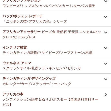
アフリカンファッション
ーナー新入荷！
とても美味しくて毎日使っています。どのお料理なんにでも合いま
ワンピース/トップス/シャツ/パンツ/スカート/ターバン/扇子
す。
12/16：
ガウチョパンツ
～キテンゲ◇ハイクオリティ◇で仕立てた
バッグ/ポシェット/ポーチ
新作登場！～楽ちんクロップド丈～
Ａ さまより ティンガティンガ・アートへのご感想
『ニッポンの技×アフリカの色』シリーズ
ドゥケさんの画は数年前から気になっていて、今回思いきって購入す
12/16：
キテンゲ 本革ショルダーミニバッグ 3WAY 斜掛けOK
～
ることにしました。とても楽しみにしております。
キテンゲ◇ハイクオリティ◇で仕立てた新作登場！『ニッポンの
アフリカンアクセサリー
ビーズ金 天然石 子安貝 エシカル/ネッ
技×アフリカの色』
クレス/ピアス/ブレス
Ｂ さまより 紅茶アフリカンプライドへのご感想
12/4：ティンガティンガ・アート～Mサイズの作品 新入荷！作家
インテリア雑貨
バラカの紅茶は香りがよくて大好きです。これからも愛飲させていた
名ごとに2つのカテゴリーでご紹介します
ティンガティンガ雑貨/マサイビーズ/ソープストーン/木彫
だきます。
→ 作家名 A―L
→ 作家名 M―Z
ウエルネス アロマ
12/4：
ティンガティンガ・アート～チャリンダの作品コーナー
新
Ｓ さまより キテンゲ平ポーチへのご感想
スクワランオイル/乳香フランキンセンス/モリンガ
入荷！
以前プレゼントでいただいた平ポーチ、母子手帳がちょうど入り、毎
私たちバラカは、チャリンダが遺してくださった作品を、これか
日使っています。
らも大切に紹介してまいります。
ティンガティンガ デザイングッズ
今回同じ「中サイズ」を買いましたが、造りがわずかに異なるよう
カレンダー/カード/ステッカー/トートバッグ
で、1センチくらい心持ち小くて母子手帳がぎりぎり入りませんでし
12/3：
ティンガティンガ 木製コースター
アフリカインテリアコー
た。
ナー新入荷！
アフリカの本
でもこちらもカワイイので化粧入れなどに使います。
ノンフィクション/絵本＆ぬりえ/ポスター【全国送料無料サー
12/3：
巻くポーチ 〈2サイズ展開〉～ガラスとんぼ玉付き
新入
ビス】
荷！
Ｆ さまより 紅茶アフリカンプライドへのご感想