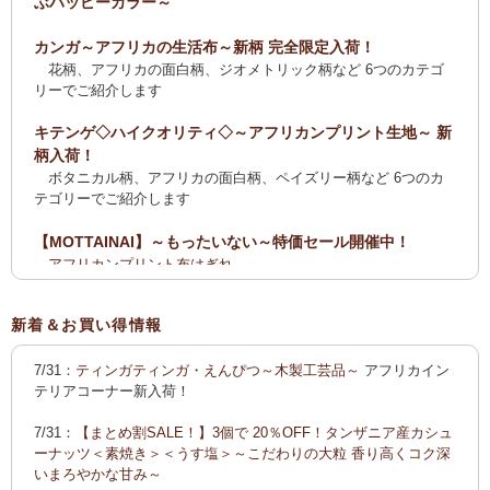
ぶハッピーカラー～
カンガ～アフリカの生活布～新柄 完全限定入荷！
花柄、アフリカの面白柄、ジオメトリック柄など 6つのカテゴ
リーでご紹介します
キテンゲ◇ハイクオリティ◇～アフリカンプリント生地～ 新
柄入荷！
ボタニカル柄、アフリカの面白柄、ペイズリー柄など 6つのカ
テゴリーでご紹介します
【MOTTAINAI】～もったいない～特価セール開催中！
アフリカンプリント布はぎれ
ティンガティンガ・アート【会員様シークレットセール】ワケ
あり
新着＆お買い得情報
【全国送料無料サービス】タンザニア産コーヒー・紅茶・ス
7/31：
ティンガティンガ・えんぴつ～木製工芸品～
アフリカイン
パイス・デーツ・乳香・モリンガ・書籍
テリアコーナー新入荷！
2025新刊！「アフリカのむかしばなし〈全3巻〉」
7/31：
【まとめ割SALE！】3個で 20％OFF！タンザニア産カシュ
カンガ～アフリカの生活布～ 新柄入荷！〈大判復刻版〉入
ーナッツ＜素焼き＞＜うす塩＞～こだわりの大粒 香り高くコク深
荷！
いまろやかな甘み～
花柄、アフリカの面白柄、ジオメトリック柄など5つのカテゴリ