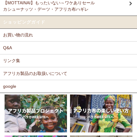
【MOTTAINAI】もったいない～ワケありセール
Ｎさまより キテンゲ リバーシブルB4トートバッグへのご
カシューナッツ・デーツ・アフリカ布ハギレ
11/17：
ティンガティンガ・アート～ロングサイズ（縦長・横長）
感想
の作品
新入荷！
派手なアフリカンがカッコいいし、重い荷物もガンガン入り、思った
ショッピングガイド
以上に頑丈で持ちやすい。
11/17：
ティンガティンガ・アート～マサイの作品
新入荷！
お買い物の流れ
11/11：
木彫りマスクお面
アフリカインテリアコーナー新入荷！
Ｆさまより キテンゲ へのご感想
～木彫職人ハンドメイド
どのキテンゲも素敵な柄ばかりであれもこれも欲しかったのですが、
Q&A
迷いに迷って今回は12種類を注文しました。次回のお楽しみに取って
11/11：
巻くポーチ 〈2サイズ展開〉～ガラスとんぼ玉付き
新入
おこうと思っています。
リンク集
荷！
カンガもキテンゲも、色や柄が大胆でエキゾチックでありながら、モ
アフリカ製品のお取扱いについて
11/11：ティンガティンガ・アート～Sサイズの作品 新入荷！作家
ダンで北欧テイストを思わせるようなものもあったりして、毎回購入
するたびに嬉しく眺め入っております。
名ごとに2つのカテゴリーでご紹介します
この布では何を作ろうか、どう飾ろうか・・・などと、想像力をかき
google
→ 作家名 A―L
→ 作家名 M―Z
たてられるものばかりです。
11/10：
ティンガティンガ・アート【会員様シークレットセール】
布の手触りもよく、縫いやすいので、大変気に入っております。
～ワケあり限定品
入荷！
ホームページには目の詰まった綿素材のものを仕入れているとありま
したが、薄手のものや、ちょっと変わった素材のものも気になりま
11/5：ティンガティンガ・アート～Lサイズの作品 新入荷！作家
す。常にたくさんの種類のあるカンガやキテンゲですが、新作新柄が
名ごとに2つのカテゴリーでご紹介します
どんどん増えることを期待しております。
→ 作家名 A―L
→ 作家名 M―Z