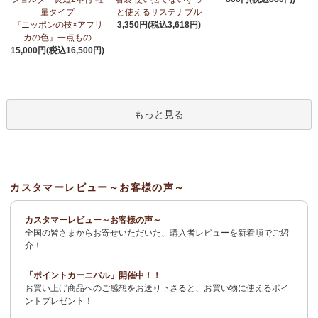
荷！
～アフリカンプリント生地～
量タイプ
と使えるサステナブル
『ニッポンの技×アフリ
3,350円(税込3,618円)
3/27：
サーカスパンツ
新入荷！～キテンゲ◇ハイクオリティ◇で
カの色』一点もの
仕立てた新作登場！『ニッポンの技×アフリカの色』
15,000円(税込16,500円)
3/19：
新作！ローブカーディガン～長袖ロング丈の羽織りもの～
新入荷！～キテンゲ◇ハイクオリティ◇で仕立てた新作登場！
『ニッポンの技×アフリカの色』
もっと見る
3/11：
リボン付きブラウス アレンジいろいろ9way仕様！
新入
荷！～キテンゲ◇ハイクオリティ◇で仕立てた新作登場！『ニッ
ポンの技×アフリカの色』
3/11：
イレギュラーヘム タックスカート
新入荷！～キテンゲ◇ハ
カスタマーレビュー～お客様の声～
イクオリティ◇で仕立てた新作登場！『ニッポンの技×アフリカの
色』
カスタマーレビュー～お客様の声～
全国の皆さまからお寄せいただいた、購入者レビューを新着順でご紹
2/4：
長財布L字ファスナー～キテンゲ本革仕立て
～キテンゲ◇ハ
介！
イクオリティ◇で仕立てた新作登場！『ニッポンの技×アフリカの
色』
「ポイントカーニバル」開催中！！
お買い上げ商品へのご感想をお送り下さると、お買い物に使えるポイ
2/3：
キテンゲ本革 名刺ケース
～キテンゲ◇ハイクオリティ◇で
ントプレゼント！
仕立てた新作登場！『ニッポンの技×アフリカの色』