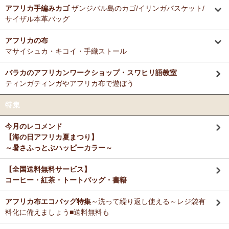
ミルクティーに合わせる毎朝の紅茶として、味とコストのバランスが
アフリカ手編みカゴ
ザンジバル島のカゴ/イリンガバスケット/
12/3：ティンガティンガ・アート～Sサイズの作品 新入荷！作家
非常に良く、長く家族で愛飲しています。
サイザル本革バッグ
名ごとに2つのカテゴリーでご紹介します
→ 作家名 A―L
→ 作家名 M―Z
アフリカの布
M さまより キテンゲde洗える立体布マスク～やさしいゴ
11/25：ティンガティンガ・アート～Lサイズの作品 新入荷！作家
マサイシュカ・キコイ・手織ストール
ム リバーシブルOKへのご感想
名ごとに2つのカテゴリーでご紹介します
お揃いの柄のフレアスリーブワンピースとペアで使ってます！大のお
→ 作家名 A―L
→ 作家名 M―Z
バラカのアフリカンワークショップ・スワヒリ語教室
気に入り♪
ティンガティンガやアフリカ布で遊ぼう
11/25：ティンガティンガ・アート～Sサイズの作品 新入荷！作家
名ごとに2つのカテゴリーでご紹介します
Ｙ さまより キテンゲティアードパンツへのご感想
特集
→ 作家名 A―L
→ 作家名 M―Z
暑い毎日、活躍してもらいますね。
今月のレコメンド
11/21：
【新登場】サロペットパンツ～ゆったり2way～
新入荷！
【海の日アフリカ夏まつり】
大人上品シルエット
M さまより キテンゲ ランチクロスへのご感想
～暑さふっとぶハッピーカラー～
たいへん吸水性良いです。大判でハンカチとして便利に使えます。
11/20：
キテンゲ本革 ころりんトートバッグ
～キテンゲ◇ハイク
オリティ◇で仕立てた新作登場！『ニッポンの技×アフリカの色』
【全国送料無料サービス】
コーヒー・紅茶・トートバッグ・書籍
T さまより キテンゲ フレアスリーブ ロングワンピースへ
11/19：
【MOTTAINAI】～もったいない～アジュワ・デーツ ワ
のご感想
ケあり 賞味期限間近セール！
アフリカ布エコバッグ特集
～洗って繰り返し使える～レジ袋有
デザイン、着心地、完璧です！ずっと作って欲しいです。よろしくお
願いします！
料化に備えましょう■送料無料も
11/18：
ティンガティンガ・アート【会員様シークレットセール】
～ワケあり限定品
入荷！