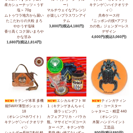
産カシューナッツ＜うす
ー）
キテンゲ◇ハイクオリテ
5/1：
ティンガティンガ・アート～ズベリの作品コーナー
新入荷！
塩＞ 70g
マルチウェイなアレンジ
ィ◇
私たちバラカは、ズベリが遺してくださった作品を、これからも
ムトゥワラ地方から届い
が楽しいプラスワンアイ
共布ケース付
大切に紹介してまいります。
たこだわりの大粒 まろ
テム
『ニッポンの技×アフリ
やかうす塩味
3,800円(税込4,180円)
カの色』ジェンダーレス
4/23：
【2026新茶入荷】アフリカンプライド～アッサム種タンザ
香り高くコク深いまろや
デザイン
ニア紅茶～無農薬手摘み茶葉～
かな甘み
4,600円(税込5,060円)
1,680円(税込1,814円)
4/15：
大人気！パッチワークターバン～巻き方・アレンジ自由～
新入荷！
4/15：
ノースリーブワンピース～前後2way仕様～
新入荷！ゆった
りシルエット
4/15：
【新登場】ティアードフレアパンツ
新入荷！大人気のティ
アードパンツが、さらに進化してバージョンアップ！
4/13：
【2026新茶 予約開始】アフリカンプライド～アッサム種タ
キテンゲ本革 多機
エシカルギフト M
ティンガティン
ンザニア紅茶～無農薬手摘み茶葉～
能5WAY薄型ポシェット
1（キテンゲきんちゃく
ガ・コースター
18
袋ラッピング）
シャターニ・精霊 440
4/13：
【2026新豆入荷】タンザニア産カシューナッツ＜素焼き＞
（オレンジ×ホワイト）
カフェアフリカ・バラカ
（オレンジ）
＜うす塩＞～こだわりの大粒 香り高くコク深いまろやかな甘み～
キテンゲ◇ハイクオリテ
瓶、マサイビーズコース
木製 ハンドペイント
ィ◇
ター ペア、キテンゲ巾
工芸品
3/27：
キテンゲ◇ハイクオリティ◇2026新柄 タンザニアより新入
ショルダー長短2本付 軽
着袋 使い捨てないずっ
800円(税込880円)