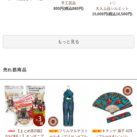
6/24：
アフリカスクワランオイル～100％天然由来成分、無添加～
手工芸品
ィ◇
ウエルネス アロマ カテゴリーに新入荷！
800円(税込880円)
大人上品シルエット
15,000円(税込16,500円)
6/19：
ティンガティンガ ステッカー
新入荷！ダイカットシール
ミニデコステッカー
6/11：
スクエアトートバッグ～キテンゲ本革仕立て
～キテンゲ◇
もっと見る
ハイクオリティ◇で仕立てた新作登場！『ニッポンの技×アフリカ
の色』
5/30：
大人気！フレアスリーブ ロングワンピース
新入荷！
売れ筋商品
5/14：
アフリカンピアス
アフリカンアクセサリーコーナー新入
荷！～天然素材 環境配慮したエシカル製品～
5/14：
アフリカンネックレス
アフリカンアクセサリーコーナー新
入荷！～天然素材 環境配慮したエシカル製品～
5/4：
ノーカラーボレロジャケット
新入荷！～キテンゲ◇ハイクオ
リティ◇で仕立てた新作登場！『ニッポンの技×アフリカの色』
5/4：
キコイ アフリカの布ページに新入荷！
～東アフリカ港町の
【まとめ割3個2
フリルマルチスト
キテンゲ 扇子 429
綿織布
0％OFF！】タンザニア
ール 4（グリーン×ブル
（ブルー×オレンジ）