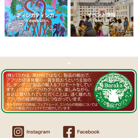
11/5：
ティンガティンガ・アート～チャリンダの作品コーナー
新
Ｔさまより ソープストーン絵皿へのご感想
入荷！
アフリカン調の雑貨を並べて、玄関でキーを入れて見せるインテリア
私たちバラカは、チャリンダが遺してくださった作品を、これか
として使っています。
らも大切に紹介してまいります。
重さがあり安定感があるので使いやすいと思います。
11/4：
ティンガティンガ・アート～マサイの作品
新入荷！
Ｍさまより キテンゲ Vネックノースリーブワンピースへの
11/4：ティンガティンガ・アート～Sサイズの作品 新入荷！作家
ご感想
名ごとに2つのカテゴリーでご紹介します
ワンピースとカフタン、素敵です。こういうのを探していました。
→ 作家名 A―L
→ 作家名 M―Z
以前にもカンガを購入したのですが、気に入って毎日のように着てい
ます。
11/1：
【MOTTAINAI】～もったいないセール～タンザニア産カシ
カンガスタイル、アフリカンファッションを広める活動中！
ューナッツ＜素焼き＞ 賞味期限切れ大特価！
～期間限定 在庫限り
11/1：
【MOTTAINAI】～もったいないセール～タンザニア産カシ
Ｍさまより カンガへのご感想
ューナッツ＜うす塩＞ 賞味期限切れ大特価！
～期間限定 在庫限り
バラカのショップは、カンガも端処理してあってすぐ着れるし、カフ
タンも、このワンピースも、脇が大きく開いているので、素肌寝（家
11/1：
アフリカ・ガラスビーズ ジュエリー
新入荷！トレーディン
でも外でも）にとてもイイと思う。
グビーズ～現地職人の特別注文による一点もの～
Ｆさまより アフリカンアクセサリーへのご感想
10/27：
ティンガティンガ・ルームプレート
アフリカインテリア
コーナー新入荷！～人気作家の作品限定入荷～
アフリカンピアス３７ カウボーンマーブルが届きました。
しっかりした作りでイメージ通りの品でした。
似たテイストのネックレスを持っていて、合わせるピアスを探してい
10/27：ティンガティンガ・アート～Sサイズの作品 新入荷！作家