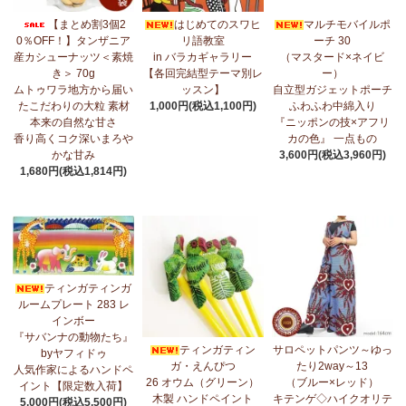
7/17：
フリルマルチストール
新入荷！ ～腰や首に巻いてアレンジ
【まとめ割3個2
はじめてのスワヒ
マルチモバイルポ
無限大！
0％OFF！】タンザニア
リ語教室
ーチ 30
産カシューナッツ＜素焼
in バラカギャラリー
（マスタード×ネイビ
7/10：
ティンガティンガ・アート～マサイの作品
新入荷！
き＞ 70g
【各回完結型テーマ別レ
ー）
ムトゥワラ地方から届い
ッスン】
自立型ガジェットポーチ
7/10：ティンガティンガ・アート～Sサイズの作品 新入荷！作家
たこだわりの大粒 素材
1,000円(税込1,100円)
ふわふわ中綿入り
名ごとに2つのカテゴリーでご紹介します
本来の自然な甘さ
『ニッポンの技×アフリ
→ 作家名 A―L
→ 作家名 M―Z
香り高くコク深いまろや
カの色』 一点もの
かな甘み
3,600円(税込3,960円)
7/7：
カンガ2026新柄 タンザニアより完全限定入荷！
～アフリカ
1,680円(税込1,814円)
の生活布～
7/3：
【まとめ割SALE！】3個で10％OFF！タンザニア産カシュー
ナッツ＜素焼き＞＜うす塩＞～こだわりの大粒 香り高くコク深い
まろやかな甘み～
ティンガティンガ
6/30：
マルチモバイルポーチ
新入荷！『ニッポンの技×アフリカ
ルームプレート 283 レ
の色』
インボー
『サバンナの動物たち』
6/30：ティンガティンガ・アート～Sサイズの作品 新入荷！作家
ティンガティン
サロペットパンツ～ゆっ
byヤフィドゥ
名ごとに2つのカテゴリーでご紹介します
ガ・えんぴつ
たり2way～13
人気作家によるハンドペ
→ 作家名 A―L
→ 作家名 M―Z
26 オウム（グリーン）
（ブルー×レッド）
イント【限定数入荷】
木製 ハンドペイント
キテンゲ◇ハイクオリテ
5,000円(税込5,500円)