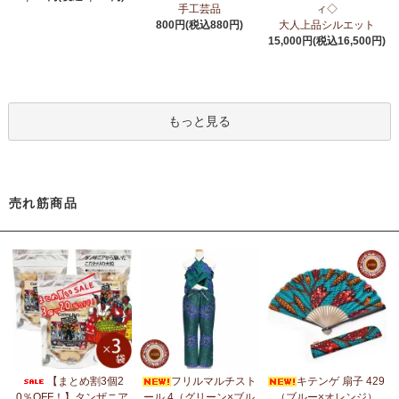
6/24：
アフリカスクワランオイル～100％天然由来成分、無添加～
手工芸品
ィ◇
ウエルネス アロマ カテゴリーに新入荷！
800円(税込880円)
大人上品シルエット
15,000円(税込16,500円)
6/19：
ティンガティンガ ステッカー
新入荷！ダイカットシール
ミニデコステッカー
6/11：
スクエアトートバッグ～キテンゲ本革仕立て
～キテンゲ◇
もっと見る
ハイクオリティ◇で仕立てた新作登場！『ニッポンの技×アフリカ
の色』
5/30：
大人気！フレアスリーブ ロングワンピース
新入荷！
売れ筋商品
5/14：
アフリカンピアス
アフリカンアクセサリーコーナー新入
荷！～天然素材 環境配慮したエシカル製品～
5/14：
アフリカンネックレス
アフリカンアクセサリーコーナー新
入荷！～天然素材 環境配慮したエシカル製品～
5/4：
ノーカラーボレロジャケット
新入荷！～キテンゲ◇ハイクオ
リティ◇で仕立てた新作登場！『ニッポンの技×アフリカの色』
5/4：
キコイ アフリカの布ページに新入荷！
～東アフリカ港町の
【まとめ割3個2
フリルマルチスト
キテンゲ 扇子 429
綿織布
0％OFF！】タンザニア
ール 4（グリーン×ブル
（ブルー×オレンジ）