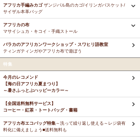
ミルクティーに合わせる毎朝の紅茶として、味とコストのバランスが
アフリカ手編みカゴ
ザンジバル島のカゴ/イリンガバスケット/
12/3：ティンガティンガ・アート～Sサイズの作品 新入荷！作家
非常に良く、長く家族で愛飲しています。
サイザル本革バッグ
名ごとに2つのカテゴリーでご紹介します
→ 作家名 A―L
→ 作家名 M―Z
アフリカの布
M さまより キテンゲde洗える立体布マスク～やさしいゴ
11/25：ティンガティンガ・アート～Lサイズの作品 新入荷！作家
マサイシュカ・キコイ・手織ストール
ム リバーシブルOKへのご感想
名ごとに2つのカテゴリーでご紹介します
お揃いの柄のフレアスリーブワンピースとペアで使ってます！大のお
→ 作家名 A―L
→ 作家名 M―Z
バラカのアフリカンワークショップ・スワヒリ語教室
気に入り♪
ティンガティンガやアフリカ布で遊ぼう
11/25：ティンガティンガ・アート～Sサイズの作品 新入荷！作家
名ごとに2つのカテゴリーでご紹介します
Ｙ さまより キテンゲティアードパンツへのご感想
特集
→ 作家名 A―L
→ 作家名 M―Z
暑い毎日、活躍してもらいますね。
今月のレコメンド
11/21：
【新登場】サロペットパンツ～ゆったり2way～
新入荷！
【海の日アフリカ夏まつり】
大人上品シルエット
M さまより キテンゲ ランチクロスへのご感想
～暑さふっとぶハッピーカラー～
たいへん吸水性良いです。大判でハンカチとして便利に使えます。
11/20：
キテンゲ本革 ころりんトートバッグ
～キテンゲ◇ハイク
オリティ◇で仕立てた新作登場！『ニッポンの技×アフリカの色』
【全国送料無料サービス】
コーヒー・紅茶・トートバッグ・書籍
T さまより キテンゲ フレアスリーブ ロングワンピースへ
11/19：
【MOTTAINAI】～もったいない～アジュワ・デーツ ワ
のご感想
ケあり 賞味期限間近セール！
アフリカ布エコバッグ特集
～洗って繰り返し使える～レジ袋有
デザイン、着心地、完璧です！ずっと作って欲しいです。よろしくお
願いします！
料化に備えましょう■送料無料も
11/18：
ティンガティンガ・アート【会員様シークレットセール】
～ワケあり限定品
入荷！