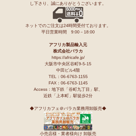
し下さり、誠にありがとうございます。
ンゲ◇ハイクオリティ◇で仕立てた新作登場！『ニッポンの技×ア
友人にもプレゼントしたいと思います♪
フリカの色』
スパイスが持つ可能性も奥深いですよね。
10/10：
長財布L字ファスナー～キテンゲ本革仕立て
～キテンゲ◇
ネットでのご注文は24時間受付ております。
ハイクオリティ◇で仕立てた新作登場！『ニッポンの技×アフリカ
Ｓさまより カシューナッツへのご感想
平日営業時間 9:00－18:00
の色』
こんにちは。昨夜コーヒーとカシューナッツを受け取りました。
早速コーヒーを飲んでカシューナッツを頂きましたが、大粒のナッツ
10/10：
天然石ソープストーン オブジェ カバ絵皿
新入荷！
でカリカリとしてローストの感じもよく豆本来の甘みもあり、とても
アフリカ製品輸入元
美味しいと思います。
株式会社バラカ
塩味もちょうど良いです。
10/10：
アフリカンキーホルダー バッグチャーム
インテリア アフ
https://africafe.jp/
夫も私もナッツ類が大好きで、食べだしたら止まりません。
リカ雑貨コーナー新入荷！
大阪市中央区谷町9-5-15
中田ビル4階
10/10：
ティンガティンガ・アート～ロングサイズ（縦長・横長）
TEL：06-6763-1155
Ｏさまより キテンゲ オトナのステテコパンツへのご感想
の作品
新入荷！
FAX：06-6763-1145
生地が薄く涼しい。動きやすい。履きやすい。
Access：地下鉄「谷町九丁目」駅、
10/10：ティンガティンガ・アート～Lサイズの作品 新入荷！作家
近鉄「上本町」駅徒歩2分
名ごとに2つのカテゴリーでご紹介します
Ｋさまより 絵本しんぞうとひげへのご感想
→ 作家名 A―L
→ 作家名 M―Z
小学一年の授業で、世界の民話を読もうということで、『しんぞうと
◆アフリカフェ＠バラカ業務用卸販売◆
ひげ』を読ませてもらいました。
10/2：
開催決定！【特別企画】ティンガティンガ・アーティスト
クラスで読み聞かせをすると、子ども達の笑顔があっと言う間に満開
に弟子入り体験ワークショップ
です。
〈1日コース〉〈2日コース〉 参加予約受付中！
顔を見合わせて笑う子ども、お腹を抱えて笑う子ども、面白すぎる
小売店様・業者様向け 卸販売
ー！と声をあげて笑う子ども、、、