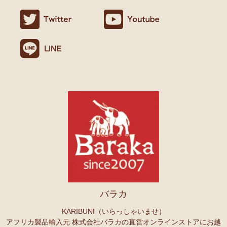
ましたので満足です。
名ごとに2つのカテゴリーでご紹介します
連絡や包装などもよかったです。
→ 作家名 A―L
→ 作家名 M―Z
10/24：
天然素材ココナッツ ロングネックレス
アフリカンアクセ
Ｏさまより キテンゲへのご感想
サリーコーナー新入荷！～天然素材 環境配慮したエシカル製品～
無事、商品受け取りました。ありがとうございますっ。
アフリカ布、元気がでますっ！
10/22：
マルチモバイルポーチ
新入荷！『ニッポンの技×アフリカ
4月頭の横浜赤レンガに毎年行っていますが、今年は予定があり行け
の色』
ず。。
また、バラカさんのイベントにもお邪魔できたらと思います。
10/22：
シュシュ～ヘアアクセサリー
ファッションページに新入
荷！～アフリカの色×こさえたん～
Ｓさまより あったか裏ボア！キテンゲ ネックウォーマー
10/20：
カンガ～アフリカの生活布～ 人気柄が限定数再入荷！現
へのご感想
品限り！
どれも素敵な柄で迷いますね。全部やっぱりかわいい。家族にプレセ
ントも考えているので、思いっきり買おうと思います。
10/20：
マサイシュカ アフリカの布ページに新入荷！
～誇り高き
上高地の山に行ったときに、アフリカと日本の山のマッチング合うな
マサイ民族のマント 軽くおしゃれなブランケット
ーと思ってネックウォーマーを身に着けました。
10/20：
スクエアトートバッグ～キテンゲ本革仕立て
～キテンゲ
バラカ
◇ハイクオリティ◇で仕立てた新作登場！『ニッポンの技×アフリ
Ｏさまより ザンジバルスパイスMIXスパイスのご感想
カの色』
実は、昨年4月にイベントで購入して以来、未使用だったのですが、
KARIBUNI（いらっしゃいませ）
年明けから使い始め、これはおいしい！と思い、今回たくさん購入さ
アフリカ製品輸入元 株式会社バラカの直営オンラインストアにお越
10/20：
ミニころりんハンドバッグ～キテンゲ本革仕立て
～キテ
せていただきました。