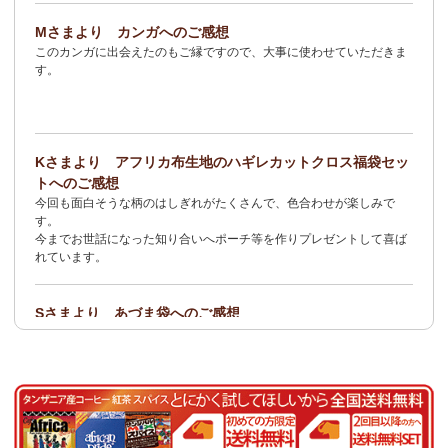
2/3：
オトナの多機能リュック～キテンゲ本革仕立て
～キテンゲ◇
Mさまより カンガへのご感想
ハイクオリティ◇で仕立てた新作登場！『ニッポンの技×アフリカ
このカンガに出会えたのもご縁ですので、大事に使わせていただきま
の色』
す。
1/23：ティンガティンガ・アート～Sサイズの作品 新入荷！作家
名ごとに2つのカテゴリーでご紹介します
→ 作家名 A―L
→ 作家名 M―Z
Kさまより アフリカ布生地のハギレカットクロス福袋セッ
1/19
イージーパンツ～美脚ゆるやかブーツカットデザイン～
キテ
トへのご感想
ンゲ◇ハイクオリティ◇で仕立てた新作登場！『ニッポンの技×ア
今回も面白そうな柄のはしぎれがたくさんで、色合わせが楽しみで
フリカの色』
す。
今までお世話になった知り合いへポーチ等を作りプレゼントして喜ば
1/19：
エコバッグ≪2サイズ展開≫
新入荷！
れています。
1/19：ティンガティンガ・アート～Lサイズの作品 新入荷！作家
名ごとに2つのカテゴリーでご紹介します
Sさまより あづま袋へのご感想
→ 作家名 A―L
→ 作家名 M―Z
とても可愛く、着こなしのアクセントになります。軽くて丈夫なので
持ち運びしやすいです。
1/19：ティンガティンガ・アート～Sサイズの作品 新入荷！作家
名ごとに2つのカテゴリーでご紹介します
Nさまより 乳香フランキンセンスへのご感想
→ 作家名 A―L
→ 作家名 M―Z
食べてみたくて買いました。青い皮の柑橘系の様な香りと木の様な形
容し難い香りがする、なんとも言えない香りです。
1/15：
2026年 バラカの福袋≪数量限定で再販決定！≫