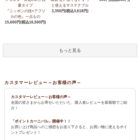
荷！
～アフリカンプリント生地～
量タイプ
と使えるサステナブル
『ニッポンの技×アフリ
3,350円(税込3,618円)
3/27：
サーカスパンツ
新入荷！～キテンゲ◇ハイクオリティ◇で
カの色』一点もの
仕立てた新作登場！『ニッポンの技×アフリカの色』
15,000円(税込16,500円)
3/19：
新作！ローブカーディガン～長袖ロング丈の羽織りもの～
新入荷！～キテンゲ◇ハイクオリティ◇で仕立てた新作登場！
『ニッポンの技×アフリカの色』
もっと見る
3/11：
リボン付きブラウス アレンジいろいろ9way仕様！
新入
荷！～キテンゲ◇ハイクオリティ◇で仕立てた新作登場！『ニッ
ポンの技×アフリカの色』
3/11：
イレギュラーヘム タックスカート
新入荷！～キテンゲ◇ハ
カスタマーレビュー～お客様の声～
イクオリティ◇で仕立てた新作登場！『ニッポンの技×アフリカの
色』
カスタマーレビュー～お客様の声～
全国の皆さまからお寄せいただいた、購入者レビューを新着順でご紹
2/4：
長財布L字ファスナー～キテンゲ本革仕立て
～キテンゲ◇ハ
介！
イクオリティ◇で仕立てた新作登場！『ニッポンの技×アフリカの
色』
「ポイントカーニバル」開催中！！
お買い上げ商品へのご感想をお送り下さると、お買い物に使えるポイ
2/3：
キテンゲ本革 名刺ケース
～キテンゲ◇ハイクオリティ◇で
ントプレゼント！
仕立てた新作登場！『ニッポンの技×アフリカの色』