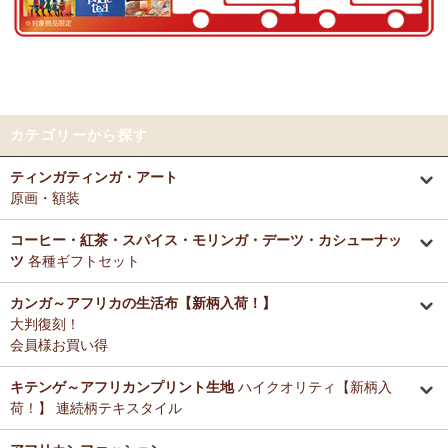
好きとか嫌いとかいう感覚よりも急に眠くなって来たので、リラック
～アフリカングッズ満杯～1年間の感謝をこめて
スしているのを感じます。なんとなく、良いなぁ。
前日心身に負担がかかる事があったので、癒される感覚が有難いで
12/25：
ティンガティンガ・アート～ロングサイズ（縦長・横長）
す。素敵なお品をありがとうございます。
の作品
新入荷！
12/25：
ステッチVネック ノースリーブブラウス
新入荷！～キテ
Tさまより カンガへのご感想
ンゲ◇ハイクオリティ◇で仕立てた新作登場！
カテゴリーから探す
テーブルクロスとして使用中。大きさが少し違っていたりちょっと曲
がっていたりもするけどご愛嬌の範疇です。布自体は目が詰まってし
12/25：
マサイシュカ アフリカの布ページに新入荷！
～誇り高き
ティンガティンガ・アート
っかりした良い生地です。一番心配だった洗濯ですが、ネットに入れ
マサイ民族のマント 軽くおしゃれなブランケット
原画・額装
て手洗いモードで洗濯機にかけ、終わったらすぐ干し、うちの場合は
色落ち、色移りなく大丈夫でした。洗濯ジワも殆どない（個人の感想
12/25：
ティンガティンガ・アート～マサイの作品
新入荷！
です！）のでノーアイロンで使用しています。
コーヒー・紅茶・スパイス・モリンガ・デーツ・カシューナッ
リビングが無地だらけなので、カンガのデザインがいいアクセントに
ツ
各種ギフトセット
12/25：
ティンガティンガ・アート～シャターニ（アフリカの精
なりちょっと素敵空間に。
霊）の作品
新入荷！
春になったら腰巻きスカートや、ストールにしてもいいかなと思って
カンガ～アフリカの生活布【新柄入荷！】
います。
大判復刻！
12/25：
平ポーチ 大中小 3サイズ展開
新入荷！
会員様お買い得
12/20：
2026年 バラカの福袋～2025.12/20（土）予約販売開始
Tさまより アジュワ・デーツへのご感想
～アフリカングッズ満杯～1年間の感謝をこめて
≪数量限定販売
高級ドライフルーツ、安価で買えてうれしいです。
キテンゲ～アフリカンプリント生地
ハイクオリティ【新柄入
≫
荷！】 連続柄テキスタイル
Ｋさまより ザンジバルミックススパイスのご感想
12/18：
ティンガティンガ 木製コースター
アフリカインテリアコ