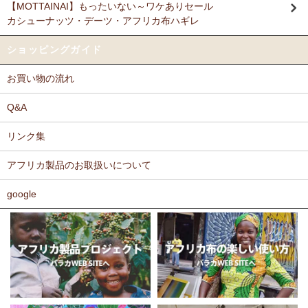
【MOTTAINAI】もったいない～ワケありセール
Ｎさまより キテンゲ リバーシブルB4トートバッグへのご
カシューナッツ・デーツ・アフリカ布ハギレ
11/17：
ティンガティンガ・アート～ロングサイズ（縦長・横長）
感想
の作品
新入荷！
派手なアフリカンがカッコいいし、重い荷物もガンガン入り、思った
ショッピングガイド
以上に頑丈で持ちやすい。
11/17：
ティンガティンガ・アート～マサイの作品
新入荷！
お買い物の流れ
11/11：
木彫りマスクお面
アフリカインテリアコーナー新入荷！
Ｆさまより キテンゲ へのご感想
～木彫職人ハンドメイド
どのキテンゲも素敵な柄ばかりであれもこれも欲しかったのですが、
Q&A
迷いに迷って今回は12種類を注文しました。次回のお楽しみに取って
11/11：
巻くポーチ 〈2サイズ展開〉～ガラスとんぼ玉付き
新入
おこうと思っています。
リンク集
荷！
カンガもキテンゲも、色や柄が大胆でエキゾチックでありながら、モ
アフリカ製品のお取扱いについて
11/11：ティンガティンガ・アート～Sサイズの作品 新入荷！作家
ダンで北欧テイストを思わせるようなものもあったりして、毎回購入
するたびに嬉しく眺め入っております。
名ごとに2つのカテゴリーでご紹介します
この布では何を作ろうか、どう飾ろうか・・・などと、想像力をかき
google
→ 作家名 A―L
→ 作家名 M―Z
たてられるものばかりです。
11/10：
ティンガティンガ・アート【会員様シークレットセール】
布の手触りもよく、縫いやすいので、大変気に入っております。
～ワケあり限定品
入荷！
ホームページには目の詰まった綿素材のものを仕入れているとありま
したが、薄手のものや、ちょっと変わった素材のものも気になりま
11/5：ティンガティンガ・アート～Lサイズの作品 新入荷！作家
す。常にたくさんの種類のあるカンガやキテンゲですが、新作新柄が
名ごとに2つのカテゴリーでご紹介します
どんどん増えることを期待しております。
→ 作家名 A―L
→ 作家名 M―Z