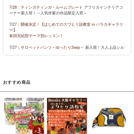
ーでご紹介します
7/28：
ティンガティンガ・ルームプレート
アフリカインテリアコ
カンガ 会員様お買い得！
カンガ 人気柄が限定数再入荷！
限
ーナー新入荷！～人気作家の作品限定入荷～
定生産記念カンガ 会員セール中！
7/27：
開催決定！【はじめてのスワヒリ語教室 in バラカギャラリ
「ポイントカーニバル」開催中
ー】
◆お買い上げ商品へのご感想をお送り下さると、お買い物に使
各回完結型テーマ別レッスン！
えるポイントプレゼント！詳しくは、
こちら！
7/27：
サロペットパンツ～ゆったり2way～
新入荷！大人上品シル
エット
7/22：ティンガティンガ・アート～Sサイズの作品 新入荷！作家
名ごとに2つのカテゴリーでご紹介します
→ 作家名 A―L
→ 作家名 M―Z
おすすめ商品
7/22：
ティンガティンガ・アート～マサイの作品
新入荷！
7/21：
夏休み開催決定！【アフリカンワークショップ in バラカギ
ャラリー】
「ティンガティンガ・うちわ作り」 「ティンガティンガを描こ
う」
7/21：
リバーシブルB4トートバッグ
新入荷！