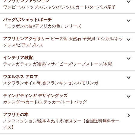
アフリカンファッション
ーナー新入荷！
とても美味しくて毎日使っています。どのお料理なんにでも合いま
ワンピース/トップス/シャツ/パンツ/スカート/ターバン/扇子
す。
12/16：
ガウチョパンツ
～キテンゲ◇ハイクオリティ◇で仕立てた
バッグ/ポシェット/ポーチ
新作登場！～楽ちんクロップド丈～
Ａ さまより ティンガティンガ・アートへのご感想
『ニッポンの技×アフリカの色』シリーズ
ドゥケさんの画は数年前から気になっていて、今回思いきって購入す
12/16：
キテンゲ 本革ショルダーミニバッグ 3WAY 斜掛けOK
～
ることにしました。とても楽しみにしております。
キテンゲ◇ハイクオリティ◇で仕立てた新作登場！『ニッポンの
アフリカンアクセサリー
ビーズ金 天然石 子安貝 エシカル/ネッ
技×アフリカの色』
クレス/ピアス/ブレス
Ｂ さまより 紅茶アフリカンプライドへのご感想
12/4：ティンガティンガ・アート～Mサイズの作品 新入荷！作家
インテリア雑貨
バラカの紅茶は香りがよくて大好きです。これからも愛飲させていた
名ごとに2つのカテゴリーでご紹介します
ティンガティンガ雑貨/マサイビーズ/ソープストーン/木彫
だきます。
→ 作家名 A―L
→ 作家名 M―Z
ウエルネス アロマ
12/4：
ティンガティンガ・アート～チャリンダの作品コーナー
新
Ｓ さまより キテンゲ平ポーチへのご感想
スクワランオイル/乳香フランキンセンス/モリンガ
入荷！
以前プレゼントでいただいた平ポーチ、母子手帳がちょうど入り、毎
私たちバラカは、チャリンダが遺してくださった作品を、これか
日使っています。
らも大切に紹介してまいります。
ティンガティンガ デザイングッズ
今回同じ「中サイズ」を買いましたが、造りがわずかに異なるよう
カレンダー/カード/ステッカー/トートバッグ
で、1センチくらい心持ち小くて母子手帳がぎりぎり入りませんでし
12/3：
ティンガティンガ 木製コースター
アフリカインテリアコー
た。
ナー新入荷！
アフリカの本
でもこちらもカワイイので化粧入れなどに使います。
ノンフィクション/絵本＆ぬりえ/ポスター【全国送料無料サー
12/3：
巻くポーチ 〈2サイズ展開〉～ガラスとんぼ玉付き
新入
ビス】
荷！
Ｆ さまより 紅茶アフリカンプライドへのご感想