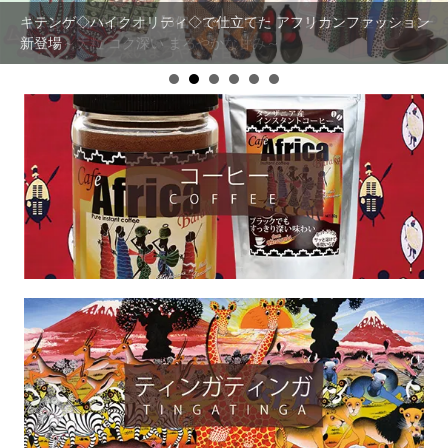
キテンゲ◇ハイクオリティ◇で仕立てた アフリカンファッション
【まとめ割SALE！】【3個で20％OFF！】タンザニア産 カシュー
新登場
ナッツ～大粒 コク深い まろやかな甘み～