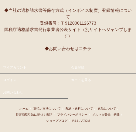
10/2：
レギュラーカラー半袖シャツ
～キテンゲ◇ハイクオリティ
本当に魔法にかかったように、楽しく、愉快な雰囲気に包まれます。
◇で仕立てた新作登場！『ニッポンの技×アフリカの色』
◆当社の適格請求書等保存方式（インボイス制度）登録情報につい
て
9/25：
【MOTTAINAI】～もったいない～カシューナッツ ワケあ
Ｓさまより ティンガティンガ・アートへのご感想
登録番号：T 9120001126773
り 賞味期限間近セール！
先日購入させて頂いた絵は大変気にいっています。
国税庁適格請求書発行事業者公表サイト（別サイトへジャンプしま
また、ダウディのほかの作品を紹介して頂き、ありがとうございま
す）
9/22：
【予約開始】ティンガティンガ・カレンダー『ティンガテ
す。他にも2点気になる作品があります。
ィンガと暮らす12か月』 完全限定生産
◆お問い合わせはコチラ
9/22：
オトナの多機能リュック～キテンゲ本革仕立て
～キテンゲ
Ｇさまより アフリカンネックレスへのご感想
◇ハイクオリティ◇で仕立てた新作登場！『ニッポンの技×アフリ
アフリカらしいデザインで素敵です。形もいいけど、色も素敵！
カの色』
今着けているネックレスと合わせて2つを重ねづけを楽しみます！
マイアカウント
会員登録
9/22：
リバーシブルB4トートバッグ
新入荷！
ログイン
カートを見る
Ｙさまより 紅茶アフリカンプライドへのご感想
9/18：
ノースリーブ マーメイド ロングワンピース
新入荷！～キ
アフリカンプライド リーフのリピーターです。
お問い合わせ
テンゲ◇ハイクオリティ◇で仕立てた新作登場！
ミルクティーで飲むとすごく美味しいです。
8/29：
マーメイドスカート
新入荷！～キテンゲ◇ハイクオリティ
ホーム
/
支払い方法について
/
配送・送料について
/
返品について
/
Ｋさまより ■初めての方限定■全国送料無料■カフェアフリ
◇で仕立てた新作登場！『ニッポンの技×アフリカの色』
特定商取引法に基づく表記
/
プライバシーポリシー
/
メルマガ登録・解除
/
カ・バラカへのご感想
ショップブログ
/
RSS
/
ATOM
8/26：
手彫り金細工ジュエリー 新入荷！～ザンジバル金職人のハ
私、普段インスタントは飲まないのです。
ンドメイド細工～
豆とは全然違って美味しいと思えなくて。
でも、急いでるときにパパッと出来て良いかなあって思って、美味し