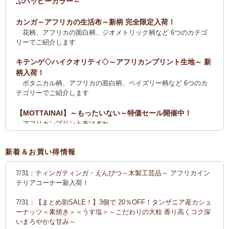
ぶハッピーカラー～
カンガ～アフリカの生活布～新柄 完全限定入荷！
花柄、アフリカの面白柄、ジオメトリック柄など 6つのカテゴ
リーでご紹介します
キテンゲ◇ハイクオリティ◇～アフリカンプリント生地～ 新
柄入荷！
ボタニカル柄、アフリカの面白柄、ペイズリー柄など 6つのカ
テゴリーでご紹介します
【MOTTAINAI】～もったいない～特価セール開催中！
アフリカンプリント布はぎれ
ティンガティンガ・アート【会員様シークレットセール】ワケ
あり
新着＆お買い得情報
【全国送料無料サービス】タンザニア産コーヒー・紅茶・ス
7/31：
ティンガティンガ・えんぴつ～木製工芸品～
アフリカイン
パイス・デーツ・乳香・モリンガ・書籍
テリアコーナー新入荷！
2025新刊！「アフリカのむかしばなし〈全3巻〉」
7/31：
【まとめ割SALE！】3個で 20％OFF！タンザニア産カシュ
カンガ～アフリカの生活布～ 新柄入荷！〈大判復刻版〉入
ーナッツ＜素焼き＞＜うす塩＞～こだわりの大粒 香り高くコク深
荷！
いまろやかな甘み～
花柄、アフリカの面白柄、ジオメトリック柄など5つのカテゴリ