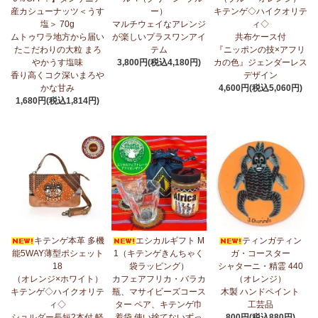
産カシューナッツ＜うす
ー）
キテンゲ◇ハイクオリテ
5/1：
ティンガティンガ・アート～ズベリの作品コーナー
新入荷！
塩＞ 70g
マルチウェイなアレンジ
ィ◇
私たちバラカは、ズベリが遺してくださった作品を、これからも
ムトゥワラ地方から届い
が楽しいプラスワンアイ
共布ケース付
大切に紹介してまいります。
たこだわりの大粒 まろ
テム
『ニッポンの技×アフリ
やかうす塩味
3,800円(税込4,180円)
カの色』ジェンダーレス
4/23：
【2026新茶入荷】アフリカンプライド～アッサム種タンザ
香り高くコク深いまろや
デザイン
ニア紅茶～無農薬手摘み茶葉～
かな甘み
4,600円(税込5,060円)
1,680円(税込1,814円)
4/15：
大人気！パッチワークターバン～巻き方・アレンジ自由～
新入荷！
4/15：
ノースリーブワンピース～前後2way仕様～
新入荷！ゆった
りシルエット
4/15：
【新登場】ティアードフレアパンツ
新入荷！大人気のティ
アードパンツが、さらに進化してバージョンアップ！
4/13：
【2026新茶 予約開始】アフリカンプライド～アッサム種タ
キテンゲ本革 多機
エシカルギフト M
ティンガティン
ンザニア紅茶～無農薬手摘み茶葉～
能5WAY薄型ポシェット
1（キテンゲきんちゃく
ガ・コースター
18
袋ラッピング）
シャターニ・精霊 440
4/13：
【2026新豆入荷】タンザニア産カシューナッツ＜素焼き＞
（オレンジ×ホワイト）
カフェアフリカ・バラカ
（オレンジ）
＜うす塩＞～こだわりの大粒 香り高くコク深いまろやかな甘み～
キテンゲ◇ハイクオリテ
瓶、マサイビーズコース
木製 ハンドペイント
ィ◇
ター ペア、キテンゲ巾
工芸品
3/27：
キテンゲ◇ハイクオリティ◇2026新柄 タンザニアより新入
ショルダー長短2本付 軽
着袋 使い捨てないずっ
800円(税込880円)