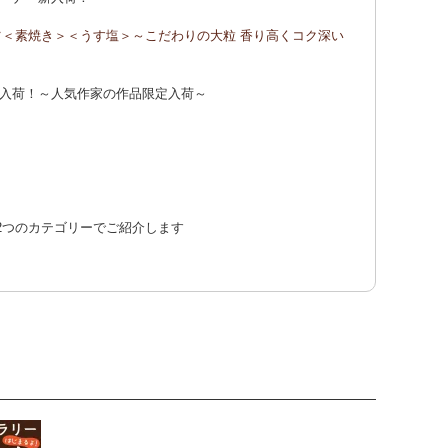
ッツ＜素焼き＞＜うす塩＞～こだわりの大粒 香り高くコク深い
ントプレゼント！詳しくは、
こちら！
入荷！～人気作家の作品限定入荷～
に2つのカテゴリーでご紹介します
ー】