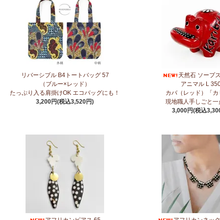
3/27：
キテンゲ◇ハイクオリティ◇2026新柄 タンザニアより新入荷！
～
3/27：
サーカスパンツ
新入荷！～キテンゲ◇ハイクオリティ◇で仕立てた
3/19：
新作！ローブカーディガン～長袖ロング丈の羽織りもの～
新入荷！
ポンの技×アフリカの色』
3/11：
リボン付きブラウス アレンジいろいろ9way仕様！
新入荷！～キテ
リバーシブル B4トートバッグ 57
天然石 ソープ
技×アフリカの色』
（ブルー×レッド）
アニマル L 35
たっぷり入る肩掛けOK エコバッグにも！
カバ（レッド）「カ
3,200円(税込3,520円)
現地職人手しごと一
3/11：
イレギュラーヘム タックスカート
新入荷！～キテンゲ◇ハイクオリ
3,000円(税込3,30
色』
2/4：
長財布L字ファスナー～キテンゲ本革仕立て
～キテンゲ◇ハイクオリ
色』
2/3：
キテンゲ本革 名刺ケース
～キテンゲ◇ハイクオリティ◇で仕立てた
2/3：
オトナの多機能リュック～キテンゲ本革仕立て
～キテンゲ◇ハイク
色』
1/23：ティンガティンガ・アート～Sサイズの作品 新入荷！作家名ごと
→ 作家名 A―L
→ 作家名 M―Z
アフリカンピアス 65
アフリカンネックレ