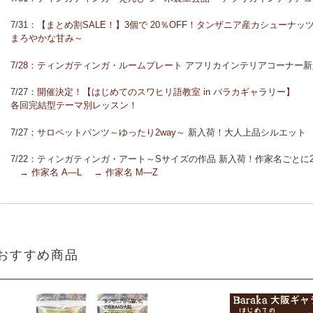
「ポイントカーニバル」開催中
7/31：
【まとめ割SALE！】3個で 20％OFF！タンザニア産カシューナ
◆お買い上げ商品へのご感想をお送り下さると、お買い物に使えるポイ
まろやかな甘み～
7/28：
ティンガティンガ・ルームプレート
アフリカインテリアコーナー新
7/27：
開催決定！【はじめてのスワヒリ語教室 in バラカギャラリー】
各回完結型テーマ別レッスン！
7/27：
サロペットパンツ～ゆったり2way～
新入荷！大人上品シルエット
7/22：ティンガティンガ・アート～Sサイズの作品 新入荷！作家名ごと
→ 作家名 A―L
→ 作家名 M―Z
7/22：
ティンガティンガ・アート～マサイの作品
新入荷！
7/21：
夏休み開催決定！【アフリカンワークショップ in バラカギャラリ
「ティンガティンガ・うちわ作り」 「ティンガティンガを描こう」
おすすめ商品
7/21：
リバーシブルB4トートバッグ
新入荷！
7/17：
フリルマルチストール
新入荷！ ～腰や首に巻いてアレンジ無限大！