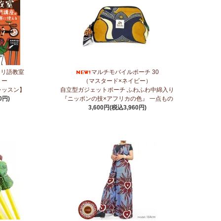
に2つのカテゴリーでご紹介します
～
ツ＜素焼き＞＜うす塩＞～こだわりの大粒 香り高くコク深いま
ヒリ語教室
マルチモバイルポーチ 30
リー
（マスタード×ネイビー）
レッスン】
自立型ガジェットポーチ ふわふわ中綿入り
0円)
『ニッポンの技×アフリカの色』 一点もの
3,600円(税込3,960円)
に2つのカテゴリーでご紹介します
ネス アロマ カテゴリーに新入荷！
ステッカー
リティ◇で仕立てた新作登場！『ニッポンの技×アフリカの