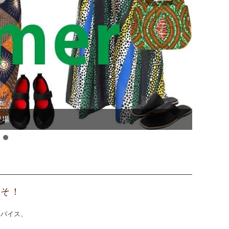
登場
ナッツ～大粒 コク深い まろやかな甘み～
こそ！
スパイス、