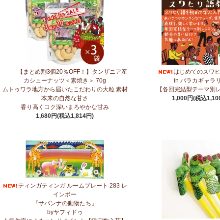
7/10：
ティンガティンガ・アート～マサイの作品
新入荷！
7/10：ティンガティンガ・アート～Sサイズの作品 新入荷！作家名ごと
→ 作家名 A―L
→ 作家名 M―Z
7/7：
カンガ2026新柄 タンザニアより完全限定入荷！
～アフリカの生活布
7/3：
【まとめ割SALE！】3個で10％OFF！タンザニア産カシューナッ
【まとめ割3個20％OFF！】タンザニア産
はじめてのスワ
ろやかな甘み～
カシューナッツ＜素焼き＞ 70g
in バラカギャラ
ムトゥワラ地方から届いたこだわりの大粒 素材
【各回完結型テーマ別
本来の自然な甘さ
1,000円(税込1,10
6/30：
マルチモバイルポーチ
新入荷！『ニッポンの技×アフリカの色』
香り高くコク深いまろやかな甘み
1,680円(税込1,814円)
6/30：ティンガティンガ・アート～Sサイズの作品 新入荷！作家名ごと
→ 作家名 A―L
→ 作家名 M―Z
6/24：
アフリカスクワランオイル～100％天然由来成分、無添加～
ウエル
6/19：
ティンガティンガ ステッカー
新入荷！ダイカットシール ミニデコ
6/11：
スクエアトートバッグ～キテンゲ本革仕立て
～キテンゲ◇ハイクオ
ティンガティンガ ルームプレート 283 レ
色』
インボー
『サバンナの動物たち』
byヤフィドゥ
5/30：
大人気！フレアスリーブ ロングワンピース
新入荷！