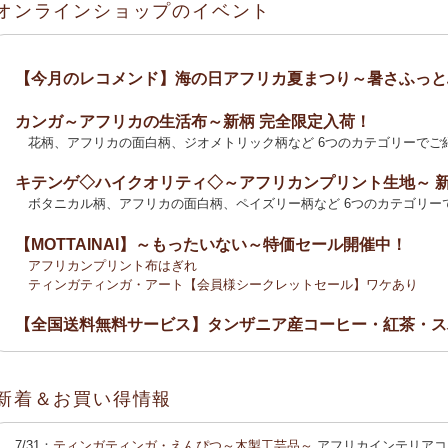
オンラインショップのイベント
【今月のレコメンド】海の日アフリカ夏まつり～暑さふっと
カンガ～アフリカの生活布～新柄 完全限定入荷！
花柄、アフリカの面白柄、ジオメトリック柄など 6つのカテゴリーでご
キテンゲ◇ハイクオリティ◇～アフリカンプリント生地～ 
ボタニカル柄、アフリカの面白柄、ペイズリー柄など 6つのカテゴリー
【MOTTAINAI】～もったいない～特価セール開催中！
アフリカンプリント布はぎれ
ティンガティンガ・アート【会員様シークレットセール】ワケあり
【全国送料無料サービス】タンザニア産コーヒー・紅茶・ス
2025新刊！「アフリカのむかしばなし〈全3巻〉」
カンガ～アフリカの生活布～ 新柄入荷！〈大判復刻版〉入
新着＆お買い得情報
花柄、アフリカの面白柄、ジオメトリック柄など5つのカテゴリーでご
カンガ 会員様お買い得！
カンガ 人気柄が限定数再入荷！
限定生産
7/31：
ティンガティンガ・えんぴつ～木製工芸品～
アフリカインテリアコ