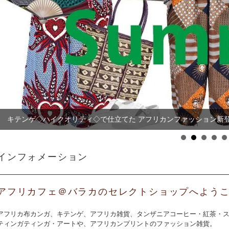
キテンゲ◇ハイクオリティ◇で仕立てた アフリカンファッション新
【まとめ割SALE！】【3個で20％OFF！】タンザニア産 カシュー
インフォメーション
アフリカフェ＠バラカのセレクトショップへよう
アフリカ布カンガ、キテンゲ、アフリカ雑貨、タンザニアコーヒー・紅茶・
ティンガティンガ・アートや、アフリカンプリントのファッション雑貨。