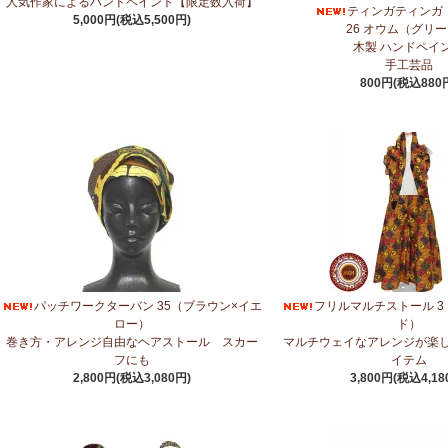
人気作家によるハンドペイント【限定数入荷】
ティンガティンガ
5,000円(税込5,500円)
5/14：
アフリカンピアス
アフリカンアクセサリーコーナー新入荷！～天然
26 オウム（グリ
木製 ハンドペイ
5/14：
アフリカンネックレス
アフリカンアクセサリーコーナー新入荷！～
手工芸品
800円(税込880
5/4：
ノーカラーボレロジャケット
新入荷！～キテンゲ◇ハイクオリティ
5/4：
キコイ アフリカの布ページに新入荷！
～東アフリカ港町の綿織布
5/1：
ティンガティンガ・アート～ズベリの作品コーナー
新入荷！
私たちバラカは、ズベリが遺してくださった作品を、これからも大切に紹
4/23：
【2026新茶入荷】アフリカンプライド～アッサム種タンザニア紅
4/15：
大人気！パッチワークターバン～巻き方・アレンジ自由～
新入荷！
パッチワークターバン 35（ブラウン×イエ
フリルマルチストール 3
4/15：
ノースリーブワンピース～前後2way仕様～
新入荷！ゆったりシル
ロー）
ド）
巻き方・アレンジ自由なヘアストール スカー
マルチウェイなアレンジが楽
4/15：
【新登場】ティアードフレアパンツ
新入荷！大人気のティアードパ
フにも
イテム
2,800円(税込3,080円)
3,800円(税込4,18
4/13：
【2026新茶 予約開始】アフリカンプライド～アッサム種タンザニ
4/13：
【2026新豆入荷】タンザニア産カシューナッツ＜素焼き＞＜うす