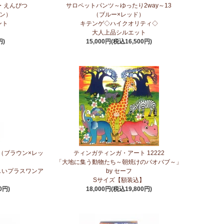
・えんぴつ
サロペットパンツ～ゆったり2way～13
素材 環境配慮したエシカル製品～
ーン）
（ブルー×レッド）
ント
キテンゲ◇ハイクオリティ◇
天然素材 環境配慮したエシカル製品～
大人上品シルエット
円)
15,000円(税込16,500円)
◇で仕立てた新作登場！『ニッポンの技×アフリカの色』
介してまいります。
茶～無農薬手摘み茶葉～
（ブラウン×レッ
ティンガティンガ・アート 12222
エット
「大地に集う動物たち～朝焼けのバオバブ～」
しいプラスワンア
by セーフ
ンツが、さらに進化してバージョンアップ！
Sサイズ【額装込】
0円)
18,000円(税込19,800円)
ア紅茶～無農薬手摘み茶葉～
塩＞～こだわりの大粒 香り高くコク深いまろやかな甘み～