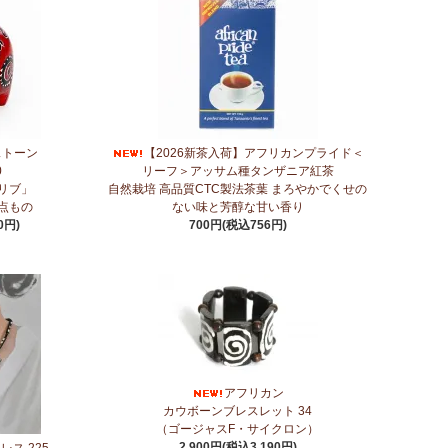
アフリカンプリント生地～
新作登場！『ニッポンの技×アフリカの色』
～キテンゲ◇ハイクオリティ◇で仕立てた新作登場！『ニッ
ンゲ◇ハイクオリティ◇で仕立てた新作登場！『ニッポンの
ストーン
【2026新茶入荷】アフリカンプライド＜
0
リーフ＞アッサム種タンザニア紅茶
リブ」
自然栽培 高品質CTC製法茶葉 まろやかでくせの
点もの
ない味と芳醇な甘い香り
ティ◇で仕立てた新作登場！『ニッポンの技×アフリカの
0円)
700円(税込756円)
ティ◇で仕立てた新作登場！『ニッポンの技×アフリカの
新作登場！『ニッポンの技×アフリカの色』
オリティ◇で仕立てた新作登場！『ニッポンの技×アフリカの
アフリカン
カウボーンブレスレット 34
に2つのカテゴリーでご紹介します
（ゴージャスF・サイクロン）
2,900円(税込3,190円)
ス 225