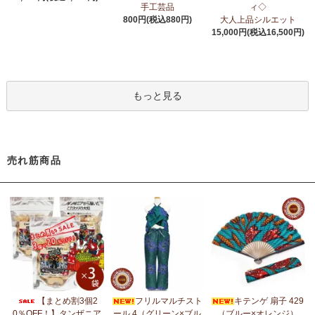
6/24：
アフリカスクワランオイル～100％天然由来成分、無添加～
手工芸品
ィ◇
ウエルネス アロマ カテゴリーに新入荷！
800円(税込880円)
大人上品シルエット
15,000円(税込16,500円)
6/19：
ティンガティンガ ステッカー
新入荷！ダイカットシール
ミニデコステッカー
6/11：
スクエアトートバッグ～キテンゲ本革仕立て
～キテンゲ◇
もっと見る
ハイクオリティ◇で仕立てた新作登場！『ニッポンの技×アフリカ
の色』
5/30：
大人気！フレアスリーブ ロングワンピース
新入荷！
売れ筋商品
5/14：
アフリカンピアス
アフリカンアクセサリーコーナー新入
荷！～天然素材 環境配慮したエシカル製品～
5/14：
アフリカンネックレス
アフリカンアクセサリーコーナー新
入荷！～天然素材 環境配慮したエシカル製品～
5/4：
ノーカラーボレロジャケット
新入荷！～キテンゲ◇ハイクオ
リティ◇で仕立てた新作登場！『ニッポンの技×アフリカの色』
5/4：
キコイ アフリカの布ページに新入荷！
～東アフリカ港町の
【まとめ割3個2
フリルマルチスト
キテンゲ 扇子 429
綿織布
0％OFF！】タンザニア
ール 4（グリーン×ブル
（ブルー×オレンジ）