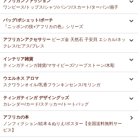
アフリカンファッション
ーナー新入荷！
とても美味しくて毎日使っています。どのお料理なんにでも合いま
ワンピース/トップス/シャツ/パンツ/スカート/ターバン/扇子
す。
12/16：
ガウチョパンツ
～キテンゲ◇ハイクオリティ◇で仕立てた
バッグ/ポシェット/ポーチ
新作登場！～楽ちんクロップド丈～
Ａ さまより ティンガティンガ・アートへのご感想
『ニッポンの技×アフリカの色』シリーズ
ドゥケさんの画は数年前から気になっていて、今回思いきって購入す
12/16：
キテンゲ 本革ショルダーミニバッグ 3WAY 斜掛けOK
～
ることにしました。とても楽しみにしております。
キテンゲ◇ハイクオリティ◇で仕立てた新作登場！『ニッポンの
アフリカンアクセサリー
ビーズ金 天然石 子安貝 エシカル/ネッ
技×アフリカの色』
クレス/ピアス/ブレス
Ｂ さまより 紅茶アフリカンプライドへのご感想
12/4：ティンガティンガ・アート～Mサイズの作品 新入荷！作家
インテリア雑貨
バラカの紅茶は香りがよくて大好きです。これからも愛飲させていた
名ごとに2つのカテゴリーでご紹介します
ティンガティンガ雑貨/マサイビーズ/ソープストーン/木彫
だきます。
→ 作家名 A―L
→ 作家名 M―Z
ウエルネス アロマ
12/4：
ティンガティンガ・アート～チャリンダの作品コーナー
新
Ｓ さまより キテンゲ平ポーチへのご感想
スクワランオイル/乳香フランキンセンス/モリンガ
入荷！
以前プレゼントでいただいた平ポーチ、母子手帳がちょうど入り、毎
私たちバラカは、チャリンダが遺してくださった作品を、これか
日使っています。
らも大切に紹介してまいります。
ティンガティンガ デザイングッズ
今回同じ「中サイズ」を買いましたが、造りがわずかに異なるよう
カレンダー/カード/ステッカー/トートバッグ
で、1センチくらい心持ち小くて母子手帳がぎりぎり入りませんでし
12/3：
ティンガティンガ 木製コースター
アフリカインテリアコー
た。
ナー新入荷！
アフリカの本
でもこちらもカワイイので化粧入れなどに使います。
ノンフィクション/絵本＆ぬりえ/ポスター【全国送料無料サー
12/3：
巻くポーチ 〈2サイズ展開〉～ガラスとんぼ玉付き
新入
ビス】
荷！
Ｆ さまより 紅茶アフリカンプライドへのご感想