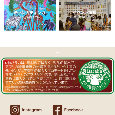
11/5：
ティンガティンガ・アート～チャリンダの作品コーナー
新
Ｔさまより ソープストーン絵皿へのご感想
入荷！
アフリカン調の雑貨を並べて、玄関でキーを入れて見せるインテリア
私たちバラカは、チャリンダが遺してくださった作品を、これか
として使っています。
らも大切に紹介してまいります。
重さがあり安定感があるので使いやすいと思います。
11/4：
ティンガティンガ・アート～マサイの作品
新入荷！
Ｍさまより キテンゲ Vネックノースリーブワンピースへの
11/4：ティンガティンガ・アート～Sサイズの作品 新入荷！作家
ご感想
名ごとに2つのカテゴリーでご紹介します
ワンピースとカフタン、素敵です。こういうのを探していました。
→ 作家名 A―L
→ 作家名 M―Z
以前にもカンガを購入したのですが、気に入って毎日のように着てい
ます。
11/1：
【MOTTAINAI】～もったいないセール～タンザニア産カシ
カンガスタイル、アフリカンファッションを広める活動中！
ューナッツ＜素焼き＞ 賞味期限切れ大特価！
～期間限定 在庫限り
11/1：
【MOTTAINAI】～もったいないセール～タンザニア産カシ
Ｍさまより カンガへのご感想
ューナッツ＜うす塩＞ 賞味期限切れ大特価！
～期間限定 在庫限り
バラカのショップは、カンガも端処理してあってすぐ着れるし、カフ
タンも、このワンピースも、脇が大きく開いているので、素肌寝（家
11/1：
アフリカ・ガラスビーズ ジュエリー
新入荷！トレーディン
でも外でも）にとてもイイと思う。
グビーズ～現地職人の特別注文による一点もの～
Ｆさまより アフリカンアクセサリーへのご感想
10/27：
ティンガティンガ・ルームプレート
アフリカインテリア
コーナー新入荷！～人気作家の作品限定入荷～
アフリカンピアス３７ カウボーンマーブルが届きました。
しっかりした作りでイメージ通りの品でした。
似たテイストのネックレスを持っていて、合わせるピアスを探してい
10/27：ティンガティンガ・アート～Sサイズの作品 新入荷！作家