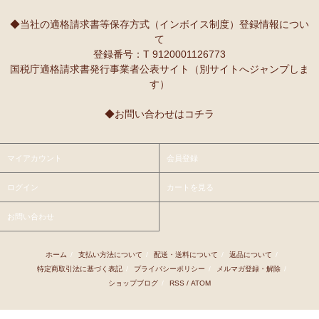
10/2：
レギュラーカラー半袖シャツ
～キテンゲ◇ハイクオリティ
本当に魔法にかかったように、楽しく、愉快な雰囲気に包まれます。
◇で仕立てた新作登場！『ニッポンの技×アフリカの色』
◆当社の適格請求書等保存方式（インボイス制度）登録情報につい
て
9/25：
【MOTTAINAI】～もったいない～カシューナッツ ワケあ
Ｓさまより ティンガティンガ・アートへのご感想
登録番号：T 9120001126773
り 賞味期限間近セール！
先日購入させて頂いた絵は大変気にいっています。
国税庁適格請求書発行事業者公表サイト（別サイトへジャンプしま
また、ダウディのほかの作品を紹介して頂き、ありがとうございま
す）
9/22：
【予約開始】ティンガティンガ・カレンダー『ティンガテ
す。他にも2点気になる作品があります。
ィンガと暮らす12か月』 完全限定生産
◆お問い合わせはコチラ
9/22：
オトナの多機能リュック～キテンゲ本革仕立て
～キテンゲ
Ｇさまより アフリカンネックレスへのご感想
◇ハイクオリティ◇で仕立てた新作登場！『ニッポンの技×アフリ
アフリカらしいデザインで素敵です。形もいいけど、色も素敵！
カの色』
今着けているネックレスと合わせて2つを重ねづけを楽しみます！
マイアカウント
会員登録
9/22：
リバーシブルB4トートバッグ
新入荷！
ログイン
カートを見る
Ｙさまより 紅茶アフリカンプライドへのご感想
9/18：
ノースリーブ マーメイド ロングワンピース
新入荷！～キ
アフリカンプライド リーフのリピーターです。
お問い合わせ
テンゲ◇ハイクオリティ◇で仕立てた新作登場！
ミルクティーで飲むとすごく美味しいです。
8/29：
マーメイドスカート
新入荷！～キテンゲ◇ハイクオリティ
ホーム
/
支払い方法について
/
配送・送料について
/
返品について
/
Ｋさまより ■初めての方限定■全国送料無料■カフェアフリ
◇で仕立てた新作登場！『ニッポンの技×アフリカの色』
特定商取引法に基づく表記
/
プライバシーポリシー
/
メルマガ登録・解除
/
カ・バラカへのご感想
ショップブログ
/
RSS
/
ATOM
8/26：
手彫り金細工ジュエリー 新入荷！～ザンジバル金職人のハ
私、普段インスタントは飲まないのです。
ンドメイド細工～
豆とは全然違って美味しいと思えなくて。
でも、急いでるときにパパッと出来て良いかなあって思って、美味し