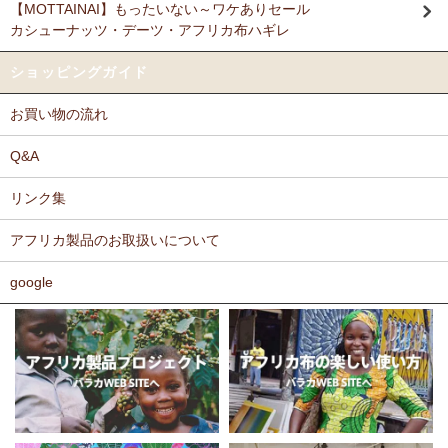
【MOTTAINAI】もったいない～ワケありセール
Ｎさまより キテンゲ リバーシブルB4トートバッグへのご
カシューナッツ・デーツ・アフリカ布ハギレ
11/17：
ティンガティンガ・アート～ロングサイズ（縦長・横長）
感想
の作品
新入荷！
派手なアフリカンがカッコいいし、重い荷物もガンガン入り、思った
ショッピングガイド
以上に頑丈で持ちやすい。
11/17：
ティンガティンガ・アート～マサイの作品
新入荷！
お買い物の流れ
11/11：
木彫りマスクお面
アフリカインテリアコーナー新入荷！
Ｆさまより キテンゲ へのご感想
～木彫職人ハンドメイド
どのキテンゲも素敵な柄ばかりであれもこれも欲しかったのですが、
Q&A
迷いに迷って今回は12種類を注文しました。次回のお楽しみに取って
11/11：
巻くポーチ 〈2サイズ展開〉～ガラスとんぼ玉付き
新入
おこうと思っています。
リンク集
荷！
カンガもキテンゲも、色や柄が大胆でエキゾチックでありながら、モ
アフリカ製品のお取扱いについて
11/11：ティンガティンガ・アート～Sサイズの作品 新入荷！作家
ダンで北欧テイストを思わせるようなものもあったりして、毎回購入
するたびに嬉しく眺め入っております。
名ごとに2つのカテゴリーでご紹介します
この布では何を作ろうか、どう飾ろうか・・・などと、想像力をかき
google
→ 作家名 A―L
→ 作家名 M―Z
たてられるものばかりです。
11/10：
ティンガティンガ・アート【会員様シークレットセール】
布の手触りもよく、縫いやすいので、大変気に入っております。
～ワケあり限定品
入荷！
ホームページには目の詰まった綿素材のものを仕入れているとありま
したが、薄手のものや、ちょっと変わった素材のものも気になりま
11/5：ティンガティンガ・アート～Lサイズの作品 新入荷！作家
す。常にたくさんの種類のあるカンガやキテンゲですが、新作新柄が
名ごとに2つのカテゴリーでご紹介します
どんどん増えることを期待しております。
→ 作家名 A―L
→ 作家名 M―Z