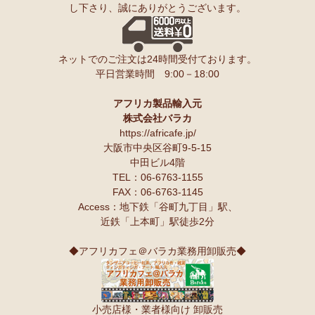
し下さり、誠にありがとうございます。
ンゲ◇ハイクオリティ◇で仕立てた新作登場！『ニッポンの技×ア
友人にもプレゼントしたいと思います♪
フリカの色』
スパイスが持つ可能性も奥深いですよね。
10/10：
長財布L字ファスナー～キテンゲ本革仕立て
～キテンゲ◇
ネットでのご注文は24時間受付ております。
ハイクオリティ◇で仕立てた新作登場！『ニッポンの技×アフリカ
Ｓさまより カシューナッツへのご感想
平日営業時間 9:00－18:00
の色』
こんにちは。昨夜コーヒーとカシューナッツを受け取りました。
早速コーヒーを飲んでカシューナッツを頂きましたが、大粒のナッツ
10/10：
天然石ソープストーン オブジェ カバ絵皿
新入荷！
でカリカリとしてローストの感じもよく豆本来の甘みもあり、とても
アフリカ製品輸入元
美味しいと思います。
株式会社バラカ
塩味もちょうど良いです。
10/10：
アフリカンキーホルダー バッグチャーム
インテリア アフ
https://africafe.jp/
夫も私もナッツ類が大好きで、食べだしたら止まりません。
リカ雑貨コーナー新入荷！
大阪市中央区谷町9-5-15
中田ビル4階
10/10：
ティンガティンガ・アート～ロングサイズ（縦長・横長）
TEL：06-6763-1155
Ｏさまより キテンゲ オトナのステテコパンツへのご感想
の作品
新入荷！
FAX：06-6763-1145
生地が薄く涼しい。動きやすい。履きやすい。
Access：地下鉄「谷町九丁目」駅、
10/10：ティンガティンガ・アート～Lサイズの作品 新入荷！作家
近鉄「上本町」駅徒歩2分
名ごとに2つのカテゴリーでご紹介します
Ｋさまより 絵本しんぞうとひげへのご感想
→ 作家名 A―L
→ 作家名 M―Z
小学一年の授業で、世界の民話を読もうということで、『しんぞうと
◆アフリカフェ＠バラカ業務用卸販売◆
ひげ』を読ませてもらいました。
10/2：
開催決定！【特別企画】ティンガティンガ・アーティスト
クラスで読み聞かせをすると、子ども達の笑顔があっと言う間に満開
に弟子入り体験ワークショップ
です。
〈1日コース〉〈2日コース〉 参加予約受付中！
顔を見合わせて笑う子ども、お腹を抱えて笑う子ども、面白すぎる
小売店様・業者様向け 卸販売
ー！と声をあげて笑う子ども、、、