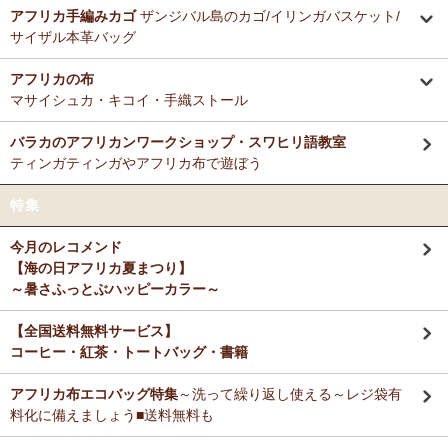
ミルクティーに合わせる毎朝の紅茶として、味とコストのバランスが
アフリカ手編みカゴ
ザンジバル島のカゴ/イリンガバスケット/
12/3：ティンガティンガ・アート～Sサイズの作品 新入荷！作家
非常に良く、長く家族で愛飲しています。
サイザル本革バッグ
名ごとに2つのカテゴリーでご紹介します
→ 作家名 A―L
→ 作家名 M―Z
アフリカの布
M さまより キテンゲde洗える立体布マスク～やさしいゴ
11/25：ティンガティンガ・アート～Lサイズの作品 新入荷！作家
マサイシュカ・キコイ・手織ストール
ム リバーシブルOKへのご感想
名ごとに2つのカテゴリーでご紹介します
お揃いの柄のフレアスリーブワンピースとペアで使ってます！大のお
→ 作家名 A―L
→ 作家名 M―Z
バラカのアフリカンワークショップ・スワヒリ語教室
気に入り♪
ティンガティンガやアフリカ布で遊ぼう
11/25：ティンガティンガ・アート～Sサイズの作品 新入荷！作家
名ごとに2つのカテゴリーでご紹介します
Ｙ さまより キテンゲティアードパンツへのご感想
特集
→ 作家名 A―L
→ 作家名 M―Z
暑い毎日、活躍してもらいますね。
今月のレコメンド
11/21：
【新登場】サロペットパンツ～ゆったり2way～
新入荷！
【海の日アフリカ夏まつり】
大人上品シルエット
M さまより キテンゲ ランチクロスへのご感想
～暑さふっとぶハッピーカラー～
たいへん吸水性良いです。大判でハンカチとして便利に使えます。
11/20：
キテンゲ本革 ころりんトートバッグ
～キテンゲ◇ハイク
オリティ◇で仕立てた新作登場！『ニッポンの技×アフリカの色』
【全国送料無料サービス】
コーヒー・紅茶・トートバッグ・書籍
T さまより キテンゲ フレアスリーブ ロングワンピースへ
11/19：
【MOTTAINAI】～もったいない～アジュワ・デーツ ワ
のご感想
ケあり 賞味期限間近セール！
アフリカ布エコバッグ特集
～洗って繰り返し使える～レジ袋有
デザイン、着心地、完璧です！ずっと作って欲しいです。よろしくお
願いします！
料化に備えましょう■送料無料も
11/18：
ティンガティンガ・アート【会員様シークレットセール】
～ワケあり限定品
入荷！