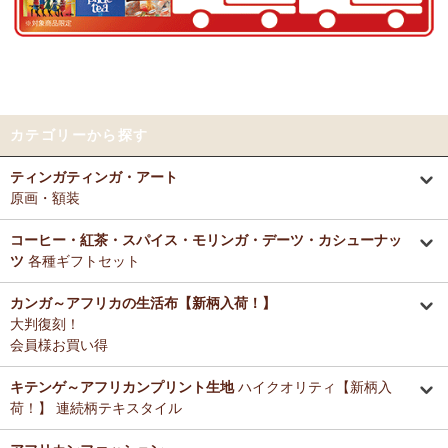
好きとか嫌いとかいう感覚よりも急に眠くなって来たので、リラック
～アフリカングッズ満杯～1年間の感謝をこめて
スしているのを感じます。なんとなく、良いなぁ。
前日心身に負担がかかる事があったので、癒される感覚が有難いで
12/25：
ティンガティンガ・アート～ロングサイズ（縦長・横長）
す。素敵なお品をありがとうございます。
の作品
新入荷！
12/25：
ステッチVネック ノースリーブブラウス
新入荷！～キテ
Tさまより カンガへのご感想
ンゲ◇ハイクオリティ◇で仕立てた新作登場！
カテゴリーから探す
テーブルクロスとして使用中。大きさが少し違っていたりちょっと曲
がっていたりもするけどご愛嬌の範疇です。布自体は目が詰まってし
12/25：
マサイシュカ アフリカの布ページに新入荷！
～誇り高き
ティンガティンガ・アート
っかりした良い生地です。一番心配だった洗濯ですが、ネットに入れ
マサイ民族のマント 軽くおしゃれなブランケット
原画・額装
て手洗いモードで洗濯機にかけ、終わったらすぐ干し、うちの場合は
色落ち、色移りなく大丈夫でした。洗濯ジワも殆どない（個人の感想
12/25：
ティンガティンガ・アート～マサイの作品
新入荷！
です！）のでノーアイロンで使用しています。
コーヒー・紅茶・スパイス・モリンガ・デーツ・カシューナッ
リビングが無地だらけなので、カンガのデザインがいいアクセントに
ツ
各種ギフトセット
12/25：
ティンガティンガ・アート～シャターニ（アフリカの精
なりちょっと素敵空間に。
霊）の作品
新入荷！
春になったら腰巻きスカートや、ストールにしてもいいかなと思って
カンガ～アフリカの生活布【新柄入荷！】
います。
大判復刻！
12/25：
平ポーチ 大中小 3サイズ展開
新入荷！
会員様お買い得
12/20：
2026年 バラカの福袋～2025.12/20（土）予約販売開始
Tさまより アジュワ・デーツへのご感想
～アフリカングッズ満杯～1年間の感謝をこめて
≪数量限定販売
高級ドライフルーツ、安価で買えてうれしいです。
キテンゲ～アフリカンプリント生地
ハイクオリティ【新柄入
≫
荷！】 連続柄テキスタイル
Ｋさまより ザンジバルミックススパイスのご感想
12/18：
ティンガティンガ 木製コースター
アフリカインテリアコ