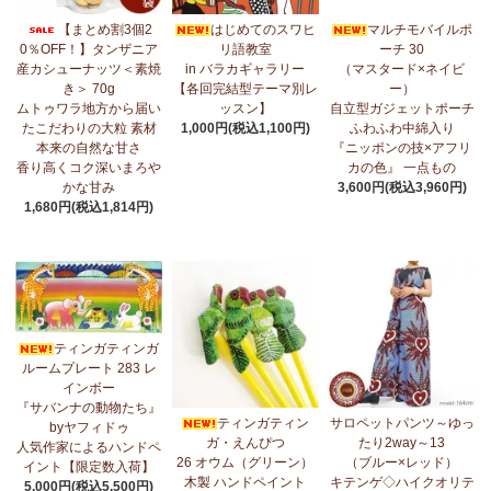
7/17：
フリルマルチストール
新入荷！ ～腰や首に巻いてアレンジ
【まとめ割3個2
はじめてのスワヒ
マルチモバイルポ
無限大！
0％OFF！】タンザニア
リ語教室
ーチ 30
産カシューナッツ＜素焼
in バラカギャラリー
（マスタード×ネイビ
7/10：
ティンガティンガ・アート～マサイの作品
新入荷！
き＞ 70g
【各回完結型テーマ別レ
ー）
ムトゥワラ地方から届い
ッスン】
自立型ガジェットポーチ
7/10：ティンガティンガ・アート～Sサイズの作品 新入荷！作家
たこだわりの大粒 素材
1,000円(税込1,100円)
ふわふわ中綿入り
名ごとに2つのカテゴリーでご紹介します
本来の自然な甘さ
『ニッポンの技×アフリ
→ 作家名 A―L
→ 作家名 M―Z
香り高くコク深いまろや
カの色』 一点もの
かな甘み
3,600円(税込3,960円)
7/7：
カンガ2026新柄 タンザニアより完全限定入荷！
～アフリカ
1,680円(税込1,814円)
の生活布～
7/3：
【まとめ割SALE！】3個で10％OFF！タンザニア産カシュー
ナッツ＜素焼き＞＜うす塩＞～こだわりの大粒 香り高くコク深い
まろやかな甘み～
ティンガティンガ
6/30：
マルチモバイルポーチ
新入荷！『ニッポンの技×アフリカ
ルームプレート 283 レ
の色』
インボー
『サバンナの動物たち』
6/30：ティンガティンガ・アート～Sサイズの作品 新入荷！作家
ティンガティン
サロペットパンツ～ゆっ
byヤフィドゥ
名ごとに2つのカテゴリーでご紹介します
ガ・えんぴつ
たり2way～13
人気作家によるハンドペ
→ 作家名 A―L
→ 作家名 M―Z
26 オウム（グリーン）
（ブルー×レッド）
イント【限定数入荷】
木製 ハンドペイント
キテンゲ◇ハイクオリテ
5,000円(税込5,500円)