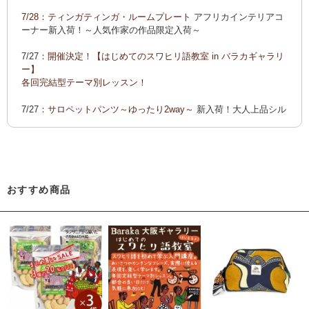
ーでご紹介します
7/28：
ティンガティンガ・ルームプレート
アフリカインテリアコ
カンガ 会員様お買い得！
カンガ 人気柄が限定数再入荷！
限
ーナー新入荷！～人気作家の作品限定入荷～
定生産記念カンガ 会員セール中！
7/27：
開催決定！【はじめてのスワヒリ語教室 in バラカギャラリ
「ポイントカーニバル」開催中
ー】
◆お買い上げ商品へのご感想をお送り下さると、お買い物に使
各回完結型テーマ別レッスン！
えるポイントプレゼント！詳しくは、
こちら！
7/27：
サロペットパンツ～ゆったり2way～
新入荷！大人上品シル
エット
7/22：ティンガティンガ・アート～Sサイズの作品 新入荷！作家
名ごとに2つのカテゴリーでご紹介します
→ 作家名 A―L
→ 作家名 M―Z
おすすめ商品
7/22：
ティンガティンガ・アート～マサイの作品
新入荷！
7/21：
夏休み開催決定！【アフリカンワークショップ in バラカギ
ャラリー】
「ティンガティンガ・うちわ作り」 「ティンガティンガを描こ
う」
7/21：
リバーシブルB4トートバッグ
新入荷！