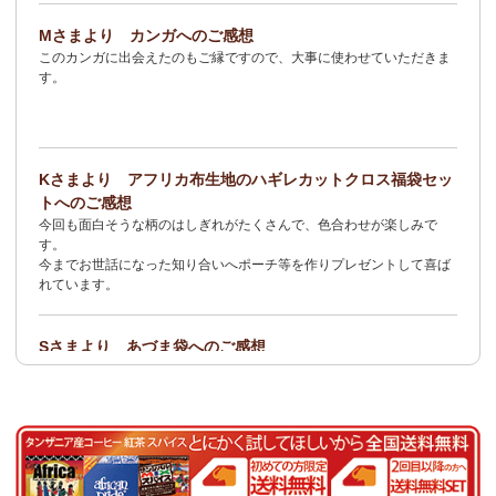
2/3：
オトナの多機能リュック～キテンゲ本革仕立て
～キテンゲ◇
Mさまより カンガへのご感想
ハイクオリティ◇で仕立てた新作登場！『ニッポンの技×アフリカ
このカンガに出会えたのもご縁ですので、大事に使わせていただきま
の色』
す。
1/23：ティンガティンガ・アート～Sサイズの作品 新入荷！作家
名ごとに2つのカテゴリーでご紹介します
→ 作家名 A―L
→ 作家名 M―Z
Kさまより アフリカ布生地のハギレカットクロス福袋セッ
1/19
イージーパンツ～美脚ゆるやかブーツカットデザイン～
キテ
トへのご感想
ンゲ◇ハイクオリティ◇で仕立てた新作登場！『ニッポンの技×ア
今回も面白そうな柄のはしぎれがたくさんで、色合わせが楽しみで
フリカの色』
す。
今までお世話になった知り合いへポーチ等を作りプレゼントして喜ば
1/19：
エコバッグ≪2サイズ展開≫
新入荷！
れています。
1/19：ティンガティンガ・アート～Lサイズの作品 新入荷！作家
名ごとに2つのカテゴリーでご紹介します
Sさまより あづま袋へのご感想
→ 作家名 A―L
→ 作家名 M―Z
とても可愛く、着こなしのアクセントになります。軽くて丈夫なので
持ち運びしやすいです。
1/19：ティンガティンガ・アート～Sサイズの作品 新入荷！作家
名ごとに2つのカテゴリーでご紹介します
Nさまより 乳香フランキンセンスへのご感想
→ 作家名 A―L
→ 作家名 M―Z
食べてみたくて買いました。青い皮の柑橘系の様な香りと木の様な形
容し難い香りがする、なんとも言えない香りです。
1/15：
2026年 バラカの福袋≪数量限定で再販決定！≫