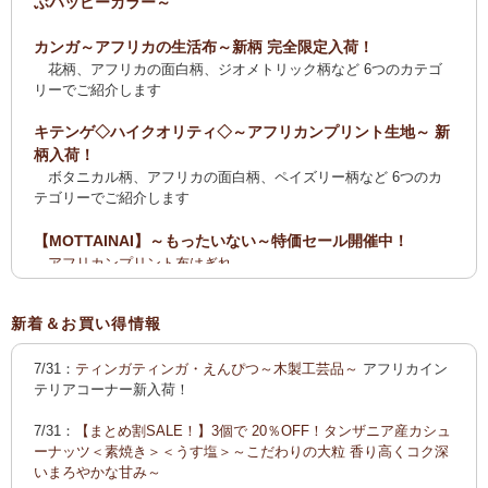
ぶハッピーカラー～
カンガ～アフリカの生活布～新柄 完全限定入荷！
花柄、アフリカの面白柄、ジオメトリック柄など 6つのカテゴ
リーでご紹介します
キテンゲ◇ハイクオリティ◇～アフリカンプリント生地～ 新
柄入荷！
ボタニカル柄、アフリカの面白柄、ペイズリー柄など 6つのカ
テゴリーでご紹介します
【MOTTAINAI】～もったいない～特価セール開催中！
アフリカンプリント布はぎれ
ティンガティンガ・アート【会員様シークレットセール】ワケ
あり
新着＆お買い得情報
【全国送料無料サービス】タンザニア産コーヒー・紅茶・ス
7/31：
ティンガティンガ・えんぴつ～木製工芸品～
アフリカイン
パイス・デーツ・乳香・モリンガ・書籍
テリアコーナー新入荷！
2025新刊！「アフリカのむかしばなし〈全3巻〉」
7/31：
【まとめ割SALE！】3個で 20％OFF！タンザニア産カシュ
カンガ～アフリカの生活布～ 新柄入荷！〈大判復刻版〉入
ーナッツ＜素焼き＞＜うす塩＞～こだわりの大粒 香り高くコク深
荷！
いまろやかな甘み～
花柄、アフリカの面白柄、ジオメトリック柄など5つのカテゴリ