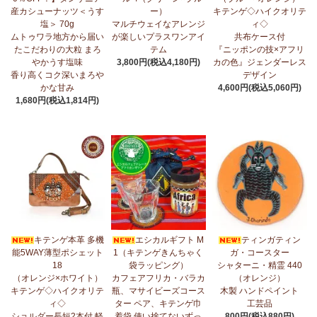
産カシューナッツ＜うす
ー）
キテンゲ◇ハイクオリテ
5/1：
ティンガティンガ・アート～ズベリの作品コーナー
新入荷！
塩＞ 70g
マルチウェイなアレンジ
ィ◇
私たちバラカは、ズベリが遺してくださった作品を、これからも
ムトゥワラ地方から届い
が楽しいプラスワンアイ
共布ケース付
大切に紹介してまいります。
たこだわりの大粒 まろ
テム
『ニッポンの技×アフリ
やかうす塩味
3,800円(税込4,180円)
カの色』ジェンダーレス
4/23：
【2026新茶入荷】アフリカンプライド～アッサム種タンザ
香り高くコク深いまろや
デザイン
ニア紅茶～無農薬手摘み茶葉～
かな甘み
4,600円(税込5,060円)
1,680円(税込1,814円)
4/15：
大人気！パッチワークターバン～巻き方・アレンジ自由～
新入荷！
4/15：
ノースリーブワンピース～前後2way仕様～
新入荷！ゆった
りシルエット
4/15：
【新登場】ティアードフレアパンツ
新入荷！大人気のティ
アードパンツが、さらに進化してバージョンアップ！
4/13：
【2026新茶 予約開始】アフリカンプライド～アッサム種タ
キテンゲ本革 多機
エシカルギフト M
ティンガティン
ンザニア紅茶～無農薬手摘み茶葉～
能5WAY薄型ポシェット
1（キテンゲきんちゃく
ガ・コースター
18
袋ラッピング）
シャターニ・精霊 440
4/13：
【2026新豆入荷】タンザニア産カシューナッツ＜素焼き＞
（オレンジ×ホワイト）
カフェアフリカ・バラカ
（オレンジ）
＜うす塩＞～こだわりの大粒 香り高くコク深いまろやかな甘み～
キテンゲ◇ハイクオリテ
瓶、マサイビーズコース
木製 ハンドペイント
ィ◇
ター ペア、キテンゲ巾
工芸品
3/27：
キテンゲ◇ハイクオリティ◇2026新柄 タンザニアより新入
ショルダー長短2本付 軽
着袋 使い捨てないずっ
800円(税込880円)