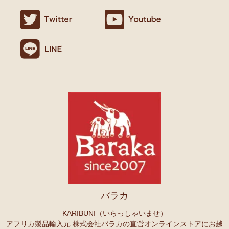
ましたので満足です。
名ごとに2つのカテゴリーでご紹介します
連絡や包装などもよかったです。
→ 作家名 A―L
→ 作家名 M―Z
10/24：
天然素材ココナッツ ロングネックレス
アフリカンアクセ
Ｏさまより キテンゲへのご感想
サリーコーナー新入荷！～天然素材 環境配慮したエシカル製品～
無事、商品受け取りました。ありがとうございますっ。
アフリカ布、元気がでますっ！
10/22：
マルチモバイルポーチ
新入荷！『ニッポンの技×アフリカ
4月頭の横浜赤レンガに毎年行っていますが、今年は予定があり行け
の色』
ず。。
また、バラカさんのイベントにもお邪魔できたらと思います。
10/22：
シュシュ～ヘアアクセサリー
ファッションページに新入
荷！～アフリカの色×こさえたん～
Ｓさまより あったか裏ボア！キテンゲ ネックウォーマー
10/20：
カンガ～アフリカの生活布～ 人気柄が限定数再入荷！現
へのご感想
品限り！
どれも素敵な柄で迷いますね。全部やっぱりかわいい。家族にプレセ
ントも考えているので、思いっきり買おうと思います。
10/20：
マサイシュカ アフリカの布ページに新入荷！
～誇り高き
上高地の山に行ったときに、アフリカと日本の山のマッチング合うな
マサイ民族のマント 軽くおしゃれなブランケット
ーと思ってネックウォーマーを身に着けました。
10/20：
スクエアトートバッグ～キテンゲ本革仕立て
～キテンゲ
バラカ
◇ハイクオリティ◇で仕立てた新作登場！『ニッポンの技×アフリ
Ｏさまより ザンジバルスパイスMIXスパイスのご感想
カの色』
実は、昨年4月にイベントで購入して以来、未使用だったのですが、
KARIBUNI（いらっしゃいませ）
年明けから使い始め、これはおいしい！と思い、今回たくさん購入さ
アフリカ製品輸入元 株式会社バラカの直営オンラインストアにお越
10/20：
ミニころりんハンドバッグ～キテンゲ本革仕立て
～キテ
せていただきました。