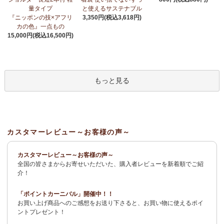
荷！
～アフリカンプリント生地～
量タイプ
と使えるサステナブル
『ニッポンの技×アフリ
3,350円(税込3,618円)
3/27：
サーカスパンツ
新入荷！～キテンゲ◇ハイクオリティ◇で
カの色』一点もの
仕立てた新作登場！『ニッポンの技×アフリカの色』
15,000円(税込16,500円)
3/19：
新作！ローブカーディガン～長袖ロング丈の羽織りもの～
新入荷！～キテンゲ◇ハイクオリティ◇で仕立てた新作登場！
『ニッポンの技×アフリカの色』
もっと見る
3/11：
リボン付きブラウス アレンジいろいろ9way仕様！
新入
荷！～キテンゲ◇ハイクオリティ◇で仕立てた新作登場！『ニッ
ポンの技×アフリカの色』
3/11：
イレギュラーヘム タックスカート
新入荷！～キテンゲ◇ハ
カスタマーレビュー～お客様の声～
イクオリティ◇で仕立てた新作登場！『ニッポンの技×アフリカの
色』
カスタマーレビュー～お客様の声～
全国の皆さまからお寄せいただいた、購入者レビューを新着順でご紹
2/4：
長財布L字ファスナー～キテンゲ本革仕立て
～キテンゲ◇ハ
介！
イクオリティ◇で仕立てた新作登場！『ニッポンの技×アフリカの
色』
「ポイントカーニバル」開催中！！
お買い上げ商品へのご感想をお送り下さると、お買い物に使えるポイ
2/3：
キテンゲ本革 名刺ケース
～キテンゲ◇ハイクオリティ◇で
ントプレゼント！
仕立てた新作登場！『ニッポンの技×アフリカの色』