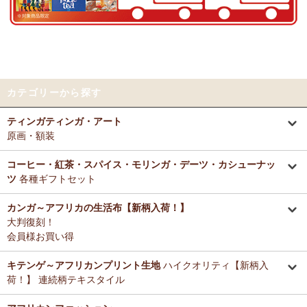
好きとか嫌いとかいう感覚よりも急に眠くなって来たので、リラック
～アフリカングッズ満杯～1年間の感謝をこめて
スしているのを感じます。なんとなく、良いなぁ。
前日心身に負担がかかる事があったので、癒される感覚が有難いで
12/25：
ティンガティンガ・アート～ロングサイズ（縦長・横長）
す。素敵なお品をありがとうございます。
の作品
新入荷！
12/25：
ステッチVネック ノースリーブブラウス
新入荷！～キテ
Tさまより カンガへのご感想
ンゲ◇ハイクオリティ◇で仕立てた新作登場！
カテゴリーから探す
テーブルクロスとして使用中。大きさが少し違っていたりちょっと曲
がっていたりもするけどご愛嬌の範疇です。布自体は目が詰まってし
12/25：
マサイシュカ アフリカの布ページに新入荷！
～誇り高き
ティンガティンガ・アート
っかりした良い生地です。一番心配だった洗濯ですが、ネットに入れ
マサイ民族のマント 軽くおしゃれなブランケット
原画・額装
て手洗いモードで洗濯機にかけ、終わったらすぐ干し、うちの場合は
色落ち、色移りなく大丈夫でした。洗濯ジワも殆どない（個人の感想
12/25：
ティンガティンガ・アート～マサイの作品
新入荷！
です！）のでノーアイロンで使用しています。
コーヒー・紅茶・スパイス・モリンガ・デーツ・カシューナッ
リビングが無地だらけなので、カンガのデザインがいいアクセントに
ツ
各種ギフトセット
12/25：
ティンガティンガ・アート～シャターニ（アフリカの精
なりちょっと素敵空間に。
霊）の作品
新入荷！
春になったら腰巻きスカートや、ストールにしてもいいかなと思って
カンガ～アフリカの生活布【新柄入荷！】
います。
大判復刻！
12/25：
平ポーチ 大中小 3サイズ展開
新入荷！
会員様お買い得
12/20：
2026年 バラカの福袋～2025.12/20（土）予約販売開始
Tさまより アジュワ・デーツへのご感想
～アフリカングッズ満杯～1年間の感謝をこめて
≪数量限定販売
高級ドライフルーツ、安価で買えてうれしいです。
キテンゲ～アフリカンプリント生地
ハイクオリティ【新柄入
≫
荷！】 連続柄テキスタイル
Ｋさまより ザンジバルミックススパイスのご感想
12/18：
ティンガティンガ 木製コースター
アフリカインテリアコ