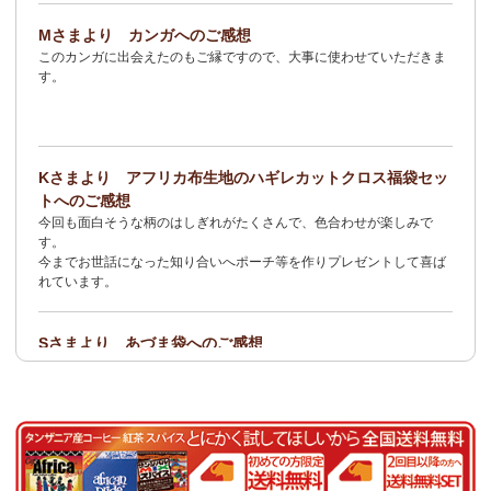
2/3：
オトナの多機能リュック～キテンゲ本革仕立て
～キテンゲ◇
Mさまより カンガへのご感想
ハイクオリティ◇で仕立てた新作登場！『ニッポンの技×アフリカ
このカンガに出会えたのもご縁ですので、大事に使わせていただきま
の色』
す。
1/23：ティンガティンガ・アート～Sサイズの作品 新入荷！作家
名ごとに2つのカテゴリーでご紹介します
→ 作家名 A―L
→ 作家名 M―Z
Kさまより アフリカ布生地のハギレカットクロス福袋セッ
1/19
イージーパンツ～美脚ゆるやかブーツカットデザイン～
キテ
トへのご感想
ンゲ◇ハイクオリティ◇で仕立てた新作登場！『ニッポンの技×ア
今回も面白そうな柄のはしぎれがたくさんで、色合わせが楽しみで
フリカの色』
す。
今までお世話になった知り合いへポーチ等を作りプレゼントして喜ば
1/19：
エコバッグ≪2サイズ展開≫
新入荷！
れています。
1/19：ティンガティンガ・アート～Lサイズの作品 新入荷！作家
名ごとに2つのカテゴリーでご紹介します
Sさまより あづま袋へのご感想
→ 作家名 A―L
→ 作家名 M―Z
とても可愛く、着こなしのアクセントになります。軽くて丈夫なので
持ち運びしやすいです。
1/19：ティンガティンガ・アート～Sサイズの作品 新入荷！作家
名ごとに2つのカテゴリーでご紹介します
Nさまより 乳香フランキンセンスへのご感想
→ 作家名 A―L
→ 作家名 M―Z
食べてみたくて買いました。青い皮の柑橘系の様な香りと木の様な形
容し難い香りがする、なんとも言えない香りです。
1/15：
2026年 バラカの福袋≪数量限定で再販決定！≫