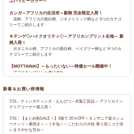
ぶハッピーカラー～
カンガ～アフリカの生活布～新柄 完全限定入荷！
花柄、アフリカの面白柄、ジオメトリック柄など 6つのカテゴ
リーでご紹介します
キテンゲ◇ハイクオリティ◇～アフリカンプリント生地～ 新
柄入荷！
ボタニカル柄、アフリカの面白柄、ペイズリー柄など 6つのカ
テゴリーでご紹介します
【MOTTAINAI】～もったいない～特価セール開催中！
アフリカンプリント布はぎれ
ティンガティンガ・アート【会員様シークレットセール】ワケ
あり
新着＆お買い得情報
【全国送料無料サービス】タンザニア産コーヒー・紅茶・ス
7/31：
ティンガティンガ・えんぴつ～木製工芸品～
アフリカイン
パイス・デーツ・乳香・モリンガ・書籍
テリアコーナー新入荷！
2025新刊！「アフリカのむかしばなし〈全3巻〉」
7/31：
【まとめ割SALE！】3個で 20％OFF！タンザニア産カシュ
カンガ～アフリカの生活布～ 新柄入荷！〈大判復刻版〉入
ーナッツ＜素焼き＞＜うす塩＞～こだわりの大粒 香り高くコク深
荷！
いまろやかな甘み～
花柄、アフリカの面白柄、ジオメトリック柄など5つのカテゴリ