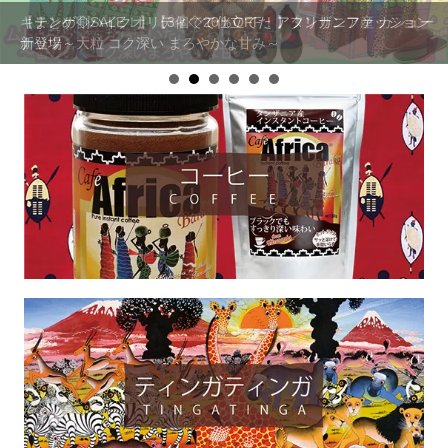
キテンゲ◇ハイクオリティ◇で仕立てた アフリカンファッション
【まとめ割SALE！】【3個で20％OFF！】タンザニア産 カシュー
新登場
ナッツ～大粒 コク深い まろやかな甘み～