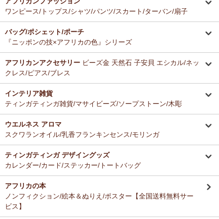
アフリカンファッション
ーナー新入荷！
とても美味しくて毎日使っています。どのお料理なんにでも合いま
ワンピース/トップス/シャツ/パンツ/スカート/ターバン/扇子
す。
12/16：
ガウチョパンツ
～キテンゲ◇ハイクオリティ◇で仕立てた
バッグ/ポシェット/ポーチ
新作登場！～楽ちんクロップド丈～
Ａ さまより ティンガティンガ・アートへのご感想
『ニッポンの技×アフリカの色』シリーズ
ドゥケさんの画は数年前から気になっていて、今回思いきって購入す
12/16：
キテンゲ 本革ショルダーミニバッグ 3WAY 斜掛けOK
～
ることにしました。とても楽しみにしております。
キテンゲ◇ハイクオリティ◇で仕立てた新作登場！『ニッポンの
アフリカンアクセサリー
ビーズ金 天然石 子安貝 エシカル/ネッ
技×アフリカの色』
クレス/ピアス/ブレス
Ｂ さまより 紅茶アフリカンプライドへのご感想
12/4：ティンガティンガ・アート～Mサイズの作品 新入荷！作家
インテリア雑貨
バラカの紅茶は香りがよくて大好きです。これからも愛飲させていた
名ごとに2つのカテゴリーでご紹介します
ティンガティンガ雑貨/マサイビーズ/ソープストーン/木彫
だきます。
→ 作家名 A―L
→ 作家名 M―Z
ウエルネス アロマ
12/4：
ティンガティンガ・アート～チャリンダの作品コーナー
新
Ｓ さまより キテンゲ平ポーチへのご感想
スクワランオイル/乳香フランキンセンス/モリンガ
入荷！
以前プレゼントでいただいた平ポーチ、母子手帳がちょうど入り、毎
私たちバラカは、チャリンダが遺してくださった作品を、これか
日使っています。
らも大切に紹介してまいります。
ティンガティンガ デザイングッズ
今回同じ「中サイズ」を買いましたが、造りがわずかに異なるよう
カレンダー/カード/ステッカー/トートバッグ
で、1センチくらい心持ち小くて母子手帳がぎりぎり入りませんでし
12/3：
ティンガティンガ 木製コースター
アフリカインテリアコー
た。
ナー新入荷！
アフリカの本
でもこちらもカワイイので化粧入れなどに使います。
ノンフィクション/絵本＆ぬりえ/ポスター【全国送料無料サー
12/3：
巻くポーチ 〈2サイズ展開〉～ガラスとんぼ玉付き
新入
ビス】
荷！
Ｆ さまより 紅茶アフリカンプライドへのご感想