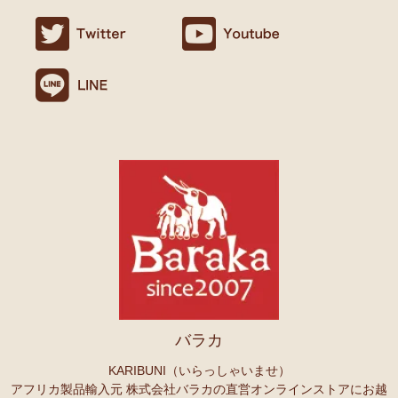
ましたので満足です。
名ごとに2つのカテゴリーでご紹介します
連絡や包装などもよかったです。
→ 作家名 A―L
→ 作家名 M―Z
10/24：
天然素材ココナッツ ロングネックレス
アフリカンアクセ
Ｏさまより キテンゲへのご感想
サリーコーナー新入荷！～天然素材 環境配慮したエシカル製品～
無事、商品受け取りました。ありがとうございますっ。
アフリカ布、元気がでますっ！
10/22：
マルチモバイルポーチ
新入荷！『ニッポンの技×アフリカ
4月頭の横浜赤レンガに毎年行っていますが、今年は予定があり行け
の色』
ず。。
また、バラカさんのイベントにもお邪魔できたらと思います。
10/22：
シュシュ～ヘアアクセサリー
ファッションページに新入
荷！～アフリカの色×こさえたん～
Ｓさまより あったか裏ボア！キテンゲ ネックウォーマー
10/20：
カンガ～アフリカの生活布～ 人気柄が限定数再入荷！現
へのご感想
品限り！
どれも素敵な柄で迷いますね。全部やっぱりかわいい。家族にプレセ
ントも考えているので、思いっきり買おうと思います。
10/20：
マサイシュカ アフリカの布ページに新入荷！
～誇り高き
上高地の山に行ったときに、アフリカと日本の山のマッチング合うな
マサイ民族のマント 軽くおしゃれなブランケット
ーと思ってネックウォーマーを身に着けました。
10/20：
スクエアトートバッグ～キテンゲ本革仕立て
～キテンゲ
バラカ
◇ハイクオリティ◇で仕立てた新作登場！『ニッポンの技×アフリ
Ｏさまより ザンジバルスパイスMIXスパイスのご感想
カの色』
実は、昨年4月にイベントで購入して以来、未使用だったのですが、
KARIBUNI（いらっしゃいませ）
年明けから使い始め、これはおいしい！と思い、今回たくさん購入さ
アフリカ製品輸入元 株式会社バラカの直営オンラインストアにお越
10/20：
ミニころりんハンドバッグ～キテンゲ本革仕立て
～キテ
せていただきました。