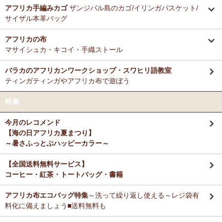
ミルクティーに合わせる毎朝の紅茶として、味とコストのバランスが
アフリカ手編みカゴ
ザンジバル島のカゴ/イリンガバスケット/
12/3：ティンガティンガ・アート～Sサイズの作品 新入荷！作家
非常に良く、長く家族で愛飲しています。
サイザル本革バッグ
名ごとに2つのカテゴリーでご紹介します
→ 作家名 A―L
→ 作家名 M―Z
アフリカの布
M さまより キテンゲde洗える立体布マスク～やさしいゴ
11/25：ティンガティンガ・アート～Lサイズの作品 新入荷！作家
マサイシュカ・キコイ・手織ストール
ム リバーシブルOKへのご感想
名ごとに2つのカテゴリーでご紹介します
お揃いの柄のフレアスリーブワンピースとペアで使ってます！大のお
→ 作家名 A―L
→ 作家名 M―Z
バラカのアフリカンワークショップ・スワヒリ語教室
気に入り♪
ティンガティンガやアフリカ布で遊ぼう
11/25：ティンガティンガ・アート～Sサイズの作品 新入荷！作家
名ごとに2つのカテゴリーでご紹介します
Ｙ さまより キテンゲティアードパンツへのご感想
特集
→ 作家名 A―L
→ 作家名 M―Z
暑い毎日、活躍してもらいますね。
今月のレコメンド
11/21：
【新登場】サロペットパンツ～ゆったり2way～
新入荷！
【海の日アフリカ夏まつり】
大人上品シルエット
M さまより キテンゲ ランチクロスへのご感想
～暑さふっとぶハッピーカラー～
たいへん吸水性良いです。大判でハンカチとして便利に使えます。
11/20：
キテンゲ本革 ころりんトートバッグ
～キテンゲ◇ハイク
オリティ◇で仕立てた新作登場！『ニッポンの技×アフリカの色』
【全国送料無料サービス】
コーヒー・紅茶・トートバッグ・書籍
T さまより キテンゲ フレアスリーブ ロングワンピースへ
11/19：
【MOTTAINAI】～もったいない～アジュワ・デーツ ワ
のご感想
ケあり 賞味期限間近セール！
アフリカ布エコバッグ特集
～洗って繰り返し使える～レジ袋有
デザイン、着心地、完璧です！ずっと作って欲しいです。よろしくお
願いします！
料化に備えましょう■送料無料も
11/18：
ティンガティンガ・アート【会員様シークレットセール】
～ワケあり限定品
入荷！