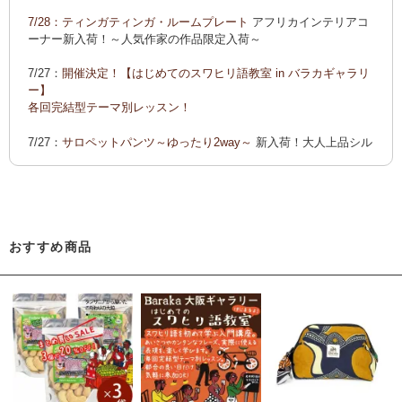
ーでご紹介します
7/28：
ティンガティンガ・ルームプレート
アフリカインテリアコ
カンガ 会員様お買い得！
カンガ 人気柄が限定数再入荷！
限
ーナー新入荷！～人気作家の作品限定入荷～
定生産記念カンガ 会員セール中！
7/27：
開催決定！【はじめてのスワヒリ語教室 in バラカギャラリ
「ポイントカーニバル」開催中
ー】
◆お買い上げ商品へのご感想をお送り下さると、お買い物に使
各回完結型テーマ別レッスン！
えるポイントプレゼント！詳しくは、
こちら！
7/27：
サロペットパンツ～ゆったり2way～
新入荷！大人上品シル
エット
7/22：ティンガティンガ・アート～Sサイズの作品 新入荷！作家
名ごとに2つのカテゴリーでご紹介します
→ 作家名 A―L
→ 作家名 M―Z
おすすめ商品
7/22：
ティンガティンガ・アート～マサイの作品
新入荷！
7/21：
夏休み開催決定！【アフリカンワークショップ in バラカギ
ャラリー】
「ティンガティンガ・うちわ作り」 「ティンガティンガを描こ
う」
7/21：
リバーシブルB4トートバッグ
新入荷！