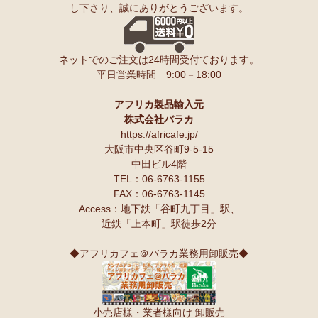
し下さり、誠にありがとうございます。
ンゲ◇ハイクオリティ◇で仕立てた新作登場！『ニッポンの技×ア
友人にもプレゼントしたいと思います♪
フリカの色』
スパイスが持つ可能性も奥深いですよね。
10/10：
長財布L字ファスナー～キテンゲ本革仕立て
～キテンゲ◇
ネットでのご注文は24時間受付ております。
ハイクオリティ◇で仕立てた新作登場！『ニッポンの技×アフリカ
Ｓさまより カシューナッツへのご感想
平日営業時間 9:00－18:00
の色』
こんにちは。昨夜コーヒーとカシューナッツを受け取りました。
早速コーヒーを飲んでカシューナッツを頂きましたが、大粒のナッツ
10/10：
天然石ソープストーン オブジェ カバ絵皿
新入荷！
でカリカリとしてローストの感じもよく豆本来の甘みもあり、とても
アフリカ製品輸入元
美味しいと思います。
株式会社バラカ
塩味もちょうど良いです。
10/10：
アフリカンキーホルダー バッグチャーム
インテリア アフ
https://africafe.jp/
夫も私もナッツ類が大好きで、食べだしたら止まりません。
リカ雑貨コーナー新入荷！
大阪市中央区谷町9-5-15
中田ビル4階
10/10：
ティンガティンガ・アート～ロングサイズ（縦長・横長）
TEL：06-6763-1155
Ｏさまより キテンゲ オトナのステテコパンツへのご感想
の作品
新入荷！
FAX：06-6763-1145
生地が薄く涼しい。動きやすい。履きやすい。
Access：地下鉄「谷町九丁目」駅、
10/10：ティンガティンガ・アート～Lサイズの作品 新入荷！作家
近鉄「上本町」駅徒歩2分
名ごとに2つのカテゴリーでご紹介します
Ｋさまより 絵本しんぞうとひげへのご感想
→ 作家名 A―L
→ 作家名 M―Z
小学一年の授業で、世界の民話を読もうということで、『しんぞうと
◆アフリカフェ＠バラカ業務用卸販売◆
ひげ』を読ませてもらいました。
10/2：
開催決定！【特別企画】ティンガティンガ・アーティスト
クラスで読み聞かせをすると、子ども達の笑顔があっと言う間に満開
に弟子入り体験ワークショップ
です。
〈1日コース〉〈2日コース〉 参加予約受付中！
顔を見合わせて笑う子ども、お腹を抱えて笑う子ども、面白すぎる
小売店様・業者様向け 卸販売
ー！と声をあげて笑う子ども、、、