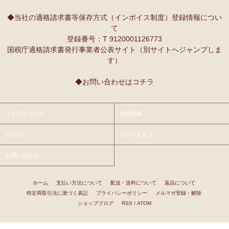
10/2：
レギュラーカラー半袖シャツ
～キテンゲ◇ハイクオリティ
本当に魔法にかかったように、楽しく、愉快な雰囲気に包まれます。
◇で仕立てた新作登場！『ニッポンの技×アフリカの色』
◆当社の適格請求書等保存方式（インボイス制度）登録情報につい
て
9/25：
【MOTTAINAI】～もったいない～カシューナッツ ワケあ
Ｓさまより ティンガティンガ・アートへのご感想
登録番号：T 9120001126773
り 賞味期限間近セール！
先日購入させて頂いた絵は大変気にいっています。
国税庁適格請求書発行事業者公表サイト（別サイトへジャンプしま
また、ダウディのほかの作品を紹介して頂き、ありがとうございま
す）
9/22：
【予約開始】ティンガティンガ・カレンダー『ティンガテ
す。他にも2点気になる作品があります。
ィンガと暮らす12か月』 完全限定生産
◆お問い合わせはコチラ
9/22：
オトナの多機能リュック～キテンゲ本革仕立て
～キテンゲ
Ｇさまより アフリカンネックレスへのご感想
◇ハイクオリティ◇で仕立てた新作登場！『ニッポンの技×アフリ
アフリカらしいデザインで素敵です。形もいいけど、色も素敵！
カの色』
今着けているネックレスと合わせて2つを重ねづけを楽しみます！
マイアカウント
会員登録
9/22：
リバーシブルB4トートバッグ
新入荷！
ログイン
カートを見る
Ｙさまより 紅茶アフリカンプライドへのご感想
9/18：
ノースリーブ マーメイド ロングワンピース
新入荷！～キ
アフリカンプライド リーフのリピーターです。
お問い合わせ
テンゲ◇ハイクオリティ◇で仕立てた新作登場！
ミルクティーで飲むとすごく美味しいです。
8/29：
マーメイドスカート
新入荷！～キテンゲ◇ハイクオリティ
ホーム
/
支払い方法について
/
配送・送料について
/
返品について
/
Ｋさまより ■初めての方限定■全国送料無料■カフェアフリ
◇で仕立てた新作登場！『ニッポンの技×アフリカの色』
特定商取引法に基づく表記
/
プライバシーポリシー
/
メルマガ登録・解除
/
カ・バラカへのご感想
ショップブログ
/
RSS
/
ATOM
8/26：
手彫り金細工ジュエリー 新入荷！～ザンジバル金職人のハ
私、普段インスタントは飲まないのです。
ンドメイド細工～
豆とは全然違って美味しいと思えなくて。
でも、急いでるときにパパッと出来て良いかなあって思って、美味し