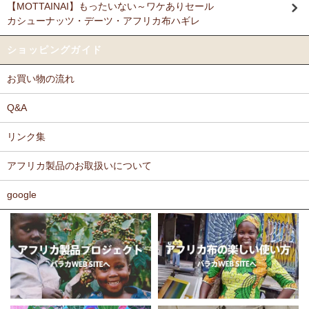
【MOTTAINAI】もったいない～ワケありセール
Ｎさまより キテンゲ リバーシブルB4トートバッグへのご
カシューナッツ・デーツ・アフリカ布ハギレ
11/17：
ティンガティンガ・アート～ロングサイズ（縦長・横長）
感想
の作品
新入荷！
派手なアフリカンがカッコいいし、重い荷物もガンガン入り、思った
ショッピングガイド
以上に頑丈で持ちやすい。
11/17：
ティンガティンガ・アート～マサイの作品
新入荷！
お買い物の流れ
11/11：
木彫りマスクお面
アフリカインテリアコーナー新入荷！
Ｆさまより キテンゲ へのご感想
～木彫職人ハンドメイド
どのキテンゲも素敵な柄ばかりであれもこれも欲しかったのですが、
Q&A
迷いに迷って今回は12種類を注文しました。次回のお楽しみに取って
11/11：
巻くポーチ 〈2サイズ展開〉～ガラスとんぼ玉付き
新入
おこうと思っています。
リンク集
荷！
カンガもキテンゲも、色や柄が大胆でエキゾチックでありながら、モ
アフリカ製品のお取扱いについて
11/11：ティンガティンガ・アート～Sサイズの作品 新入荷！作家
ダンで北欧テイストを思わせるようなものもあったりして、毎回購入
するたびに嬉しく眺め入っております。
名ごとに2つのカテゴリーでご紹介します
この布では何を作ろうか、どう飾ろうか・・・などと、想像力をかき
google
→ 作家名 A―L
→ 作家名 M―Z
たてられるものばかりです。
11/10：
ティンガティンガ・アート【会員様シークレットセール】
布の手触りもよく、縫いやすいので、大変気に入っております。
～ワケあり限定品
入荷！
ホームページには目の詰まった綿素材のものを仕入れているとありま
したが、薄手のものや、ちょっと変わった素材のものも気になりま
11/5：ティンガティンガ・アート～Lサイズの作品 新入荷！作家
す。常にたくさんの種類のあるカンガやキテンゲですが、新作新柄が
名ごとに2つのカテゴリーでご紹介します
どんどん増えることを期待しております。
→ 作家名 A―L
→ 作家名 M―Z