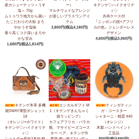
産カシューナッツ＜うす
ー）
キテンゲ◇ハイクオリテ
5/1：
ティンガティンガ・アート～ズベリの作品コーナー
新入荷！
塩＞ 70g
マルチウェイなアレンジ
ィ◇
私たちバラカは、ズベリが遺してくださった作品を、これからも
ムトゥワラ地方から届い
が楽しいプラスワンアイ
共布ケース付
大切に紹介してまいります。
たこだわりの大粒 まろ
テム
『ニッポンの技×アフリ
やかうす塩味
3,800円(税込4,180円)
カの色』ジェンダーレス
4/23：
【2026新茶入荷】アフリカンプライド～アッサム種タンザ
香り高くコク深いまろや
デザイン
ニア紅茶～無農薬手摘み茶葉～
かな甘み
4,600円(税込5,060円)
1,680円(税込1,814円)
4/15：
大人気！パッチワークターバン～巻き方・アレンジ自由～
新入荷！
4/15：
ノースリーブワンピース～前後2way仕様～
新入荷！ゆった
りシルエット
4/15：
【新登場】ティアードフレアパンツ
新入荷！大人気のティ
アードパンツが、さらに進化してバージョンアップ！
4/13：
【2026新茶 予約開始】アフリカンプライド～アッサム種タ
キテンゲ本革 多機
エシカルギフト M
ティンガティン
ンザニア紅茶～無農薬手摘み茶葉～
能5WAY薄型ポシェット
1（キテンゲきんちゃく
ガ・コースター
18
袋ラッピング）
シャターニ・精霊 440
4/13：
【2026新豆入荷】タンザニア産カシューナッツ＜素焼き＞
（オレンジ×ホワイト）
カフェアフリカ・バラカ
（オレンジ）
＜うす塩＞～こだわりの大粒 香り高くコク深いまろやかな甘み～
キテンゲ◇ハイクオリテ
瓶、マサイビーズコース
木製 ハンドペイント
ィ◇
ター ペア、キテンゲ巾
工芸品
3/27：
キテンゲ◇ハイクオリティ◇2026新柄 タンザニアより新入
ショルダー長短2本付 軽
着袋 使い捨てないずっ
800円(税込880円)