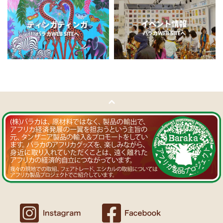
11/5：
ティンガティンガ・アート～チャリンダの作品コーナー
新
Ｔさまより ソープストーン絵皿へのご感想
入荷！
アフリカン調の雑貨を並べて、玄関でキーを入れて見せるインテリア
私たちバラカは、チャリンダが遺してくださった作品を、これか
として使っています。
らも大切に紹介してまいります。
重さがあり安定感があるので使いやすいと思います。
11/4：
ティンガティンガ・アート～マサイの作品
新入荷！
Ｍさまより キテンゲ Vネックノースリーブワンピースへの
11/4：ティンガティンガ・アート～Sサイズの作品 新入荷！作家
ご感想
名ごとに2つのカテゴリーでご紹介します
ワンピースとカフタン、素敵です。こういうのを探していました。
→ 作家名 A―L
→ 作家名 M―Z
以前にもカンガを購入したのですが、気に入って毎日のように着てい
ます。
11/1：
【MOTTAINAI】～もったいないセール～タンザニア産カシ
カンガスタイル、アフリカンファッションを広める活動中！
ューナッツ＜素焼き＞ 賞味期限切れ大特価！
～期間限定 在庫限り
11/1：
【MOTTAINAI】～もったいないセール～タンザニア産カシ
Ｍさまより カンガへのご感想
ューナッツ＜うす塩＞ 賞味期限切れ大特価！
～期間限定 在庫限り
バラカのショップは、カンガも端処理してあってすぐ着れるし、カフ
タンも、このワンピースも、脇が大きく開いているので、素肌寝（家
11/1：
アフリカ・ガラスビーズ ジュエリー
新入荷！トレーディン
でも外でも）にとてもイイと思う。
グビーズ～現地職人の特別注文による一点もの～
Ｆさまより アフリカンアクセサリーへのご感想
10/27：
ティンガティンガ・ルームプレート
アフリカインテリア
コーナー新入荷！～人気作家の作品限定入荷～
アフリカンピアス３７ カウボーンマーブルが届きました。
しっかりした作りでイメージ通りの品でした。
似たテイストのネックレスを持っていて、合わせるピアスを探してい
10/27：ティンガティンガ・アート～Sサイズの作品 新入荷！作家