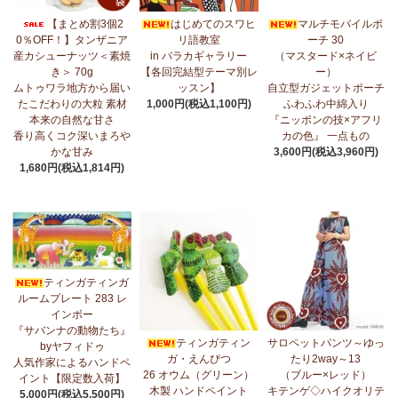
7/17：
フリルマルチストール
新入荷！ ～腰や首に巻いてアレンジ
【まとめ割3個2
はじめてのスワヒ
マルチモバイルポ
無限大！
0％OFF！】タンザニア
リ語教室
ーチ 30
産カシューナッツ＜素焼
in バラカギャラリー
（マスタード×ネイビ
7/10：
ティンガティンガ・アート～マサイの作品
新入荷！
き＞ 70g
【各回完結型テーマ別レ
ー）
ムトゥワラ地方から届い
ッスン】
自立型ガジェットポーチ
7/10：ティンガティンガ・アート～Sサイズの作品 新入荷！作家
たこだわりの大粒 素材
1,000円(税込1,100円)
ふわふわ中綿入り
名ごとに2つのカテゴリーでご紹介します
本来の自然な甘さ
『ニッポンの技×アフリ
→ 作家名 A―L
→ 作家名 M―Z
香り高くコク深いまろや
カの色』 一点もの
かな甘み
3,600円(税込3,960円)
7/7：
カンガ2026新柄 タンザニアより完全限定入荷！
～アフリカ
1,680円(税込1,814円)
の生活布～
7/3：
【まとめ割SALE！】3個で10％OFF！タンザニア産カシュー
ナッツ＜素焼き＞＜うす塩＞～こだわりの大粒 香り高くコク深い
まろやかな甘み～
ティンガティンガ
6/30：
マルチモバイルポーチ
新入荷！『ニッポンの技×アフリカ
ルームプレート 283 レ
の色』
インボー
『サバンナの動物たち』
6/30：ティンガティンガ・アート～Sサイズの作品 新入荷！作家
ティンガティン
サロペットパンツ～ゆっ
byヤフィドゥ
名ごとに2つのカテゴリーでご紹介します
ガ・えんぴつ
たり2way～13
人気作家によるハンドペ
→ 作家名 A―L
→ 作家名 M―Z
26 オウム（グリーン）
（ブルー×レッド）
イント【限定数入荷】
木製 ハンドペイント
キテンゲ◇ハイクオリテ
5,000円(税込5,500円)