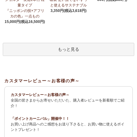
荷！
～アフリカンプリント生地～
量タイプ
と使えるサステナブル
『ニッポンの技×アフリ
3,350円(税込3,618円)
3/27：
サーカスパンツ
新入荷！～キテンゲ◇ハイクオリティ◇で
カの色』一点もの
仕立てた新作登場！『ニッポンの技×アフリカの色』
15,000円(税込16,500円)
3/19：
新作！ローブカーディガン～長袖ロング丈の羽織りもの～
新入荷！～キテンゲ◇ハイクオリティ◇で仕立てた新作登場！
『ニッポンの技×アフリカの色』
もっと見る
3/11：
リボン付きブラウス アレンジいろいろ9way仕様！
新入
荷！～キテンゲ◇ハイクオリティ◇で仕立てた新作登場！『ニッ
ポンの技×アフリカの色』
3/11：
イレギュラーヘム タックスカート
新入荷！～キテンゲ◇ハ
カスタマーレビュー～お客様の声～
イクオリティ◇で仕立てた新作登場！『ニッポンの技×アフリカの
色』
カスタマーレビュー～お客様の声～
全国の皆さまからお寄せいただいた、購入者レビューを新着順でご紹
2/4：
長財布L字ファスナー～キテンゲ本革仕立て
～キテンゲ◇ハ
介！
イクオリティ◇で仕立てた新作登場！『ニッポンの技×アフリカの
色』
「ポイントカーニバル」開催中！！
お買い上げ商品へのご感想をお送り下さると、お買い物に使えるポイ
2/3：
キテンゲ本革 名刺ケース
～キテンゲ◇ハイクオリティ◇で
ントプレゼント！
仕立てた新作登場！『ニッポンの技×アフリカの色』