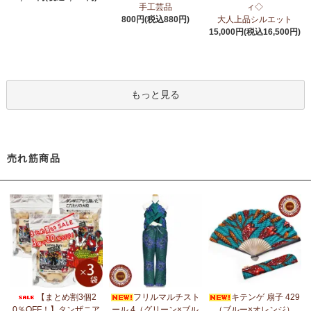
6/24：
アフリカスクワランオイル～100％天然由来成分、無添加～
手工芸品
ィ◇
ウエルネス アロマ カテゴリーに新入荷！
800円(税込880円)
大人上品シルエット
15,000円(税込16,500円)
6/19：
ティンガティンガ ステッカー
新入荷！ダイカットシール
ミニデコステッカー
6/11：
スクエアトートバッグ～キテンゲ本革仕立て
～キテンゲ◇
もっと見る
ハイクオリティ◇で仕立てた新作登場！『ニッポンの技×アフリカ
の色』
5/30：
大人気！フレアスリーブ ロングワンピース
新入荷！
売れ筋商品
5/14：
アフリカンピアス
アフリカンアクセサリーコーナー新入
荷！～天然素材 環境配慮したエシカル製品～
5/14：
アフリカンネックレス
アフリカンアクセサリーコーナー新
入荷！～天然素材 環境配慮したエシカル製品～
5/4：
ノーカラーボレロジャケット
新入荷！～キテンゲ◇ハイクオ
リティ◇で仕立てた新作登場！『ニッポンの技×アフリカの色』
5/4：
キコイ アフリカの布ページに新入荷！
～東アフリカ港町の
【まとめ割3個2
フリルマルチスト
キテンゲ 扇子 429
綿織布
0％OFF！】タンザニア
ール 4（グリーン×ブル
（ブルー×オレンジ）