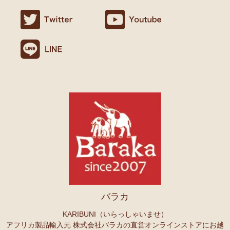
ましたので満足です。
名ごとに2つのカテゴリーでご紹介します
連絡や包装などもよかったです。
→ 作家名 A―L
→ 作家名 M―Z
10/24：
天然素材ココナッツ ロングネックレス
アフリカンアクセ
Ｏさまより キテンゲへのご感想
サリーコーナー新入荷！～天然素材 環境配慮したエシカル製品～
無事、商品受け取りました。ありがとうございますっ。
アフリカ布、元気がでますっ！
10/22：
マルチモバイルポーチ
新入荷！『ニッポンの技×アフリカ
4月頭の横浜赤レンガに毎年行っていますが、今年は予定があり行け
の色』
ず。。
また、バラカさんのイベントにもお邪魔できたらと思います。
10/22：
シュシュ～ヘアアクセサリー
ファッションページに新入
荷！～アフリカの色×こさえたん～
Ｓさまより あったか裏ボア！キテンゲ ネックウォーマー
10/20：
カンガ～アフリカの生活布～ 人気柄が限定数再入荷！現
へのご感想
品限り！
どれも素敵な柄で迷いますね。全部やっぱりかわいい。家族にプレセ
ントも考えているので、思いっきり買おうと思います。
10/20：
マサイシュカ アフリカの布ページに新入荷！
～誇り高き
上高地の山に行ったときに、アフリカと日本の山のマッチング合うな
マサイ民族のマント 軽くおしゃれなブランケット
ーと思ってネックウォーマーを身に着けました。
10/20：
スクエアトートバッグ～キテンゲ本革仕立て
～キテンゲ
バラカ
◇ハイクオリティ◇で仕立てた新作登場！『ニッポンの技×アフリ
Ｏさまより ザンジバルスパイスMIXスパイスのご感想
カの色』
実は、昨年4月にイベントで購入して以来、未使用だったのですが、
KARIBUNI（いらっしゃいませ）
年明けから使い始め、これはおいしい！と思い、今回たくさん購入さ
アフリカ製品輸入元 株式会社バラカの直営オンラインストアにお越
10/20：
ミニころりんハンドバッグ～キテンゲ本革仕立て
～キテ
せていただきました。