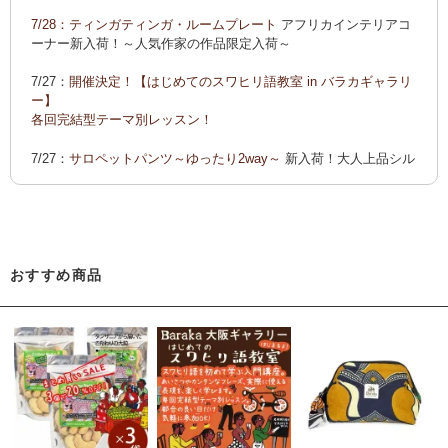
ーでご紹介します
7/28：
ティンガティンガ・ルームプレート
アフリカインテリアコ
カンガ 会員様お買い得！
カンガ 人気柄が限定数再入荷！
限
ーナー新入荷！～人気作家の作品限定入荷～
定生産記念カンガ 会員セール中！
7/27：
開催決定！【はじめてのスワヒリ語教室 in バラカギャラリ
「ポイントカーニバル」開催中
ー】
◆お買い上げ商品へのご感想をお送り下さると、お買い物に使
各回完結型テーマ別レッスン！
えるポイントプレゼント！詳しくは、
こちら！
7/27：
サロペットパンツ～ゆったり2way～
新入荷！大人上品シル
エット
7/22：ティンガティンガ・アート～Sサイズの作品 新入荷！作家
名ごとに2つのカテゴリーでご紹介します
→ 作家名 A―L
→ 作家名 M―Z
おすすめ商品
7/22：
ティンガティンガ・アート～マサイの作品
新入荷！
7/21：
夏休み開催決定！【アフリカンワークショップ in バラカギ
ャラリー】
「ティンガティンガ・うちわ作り」 「ティンガティンガを描こ
う」
7/21：
リバーシブルB4トートバッグ
新入荷！