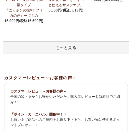
荷！
～アフリカンプリント生地～
量タイプ
と使えるサステナブル
『ニッポンの技×アフリ
3,350円(税込3,618円)
3/27：
サーカスパンツ
新入荷！～キテンゲ◇ハイクオリティ◇で
カの色』一点もの
仕立てた新作登場！『ニッポンの技×アフリカの色』
15,000円(税込16,500円)
3/19：
新作！ローブカーディガン～長袖ロング丈の羽織りもの～
新入荷！～キテンゲ◇ハイクオリティ◇で仕立てた新作登場！
『ニッポンの技×アフリカの色』
もっと見る
3/11：
リボン付きブラウス アレンジいろいろ9way仕様！
新入
荷！～キテンゲ◇ハイクオリティ◇で仕立てた新作登場！『ニッ
ポンの技×アフリカの色』
3/11：
イレギュラーヘム タックスカート
新入荷！～キテンゲ◇ハ
カスタマーレビュー～お客様の声～
イクオリティ◇で仕立てた新作登場！『ニッポンの技×アフリカの
色』
カスタマーレビュー～お客様の声～
全国の皆さまからお寄せいただいた、購入者レビューを新着順でご紹
2/4：
長財布L字ファスナー～キテンゲ本革仕立て
～キテンゲ◇ハ
介！
イクオリティ◇で仕立てた新作登場！『ニッポンの技×アフリカの
色』
「ポイントカーニバル」開催中！！
お買い上げ商品へのご感想をお送り下さると、お買い物に使えるポイ
2/3：
キテンゲ本革 名刺ケース
～キテンゲ◇ハイクオリティ◇で
ントプレゼント！
仕立てた新作登場！『ニッポンの技×アフリカの色』