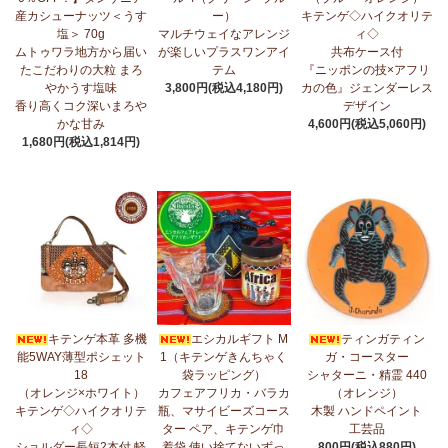
産カシューナッツ＜うす
ー）
キテンゲ◇ハイクオリテ
5/1：
ティンガティンガ・アート～ズベリの作品コーナー
新入荷！
塩＞ 70g
マルチウェイなアレンジ
ィ◇
私たちバラカは、ズベリが遺してくださった作品を、これからも
ムトゥワラ地方から届い
が楽しいプラスワンアイ
共布ケース付
大切に紹介してまいります。
たこだわりの大粒 まろ
テム
『ニッポンの技×アフリ
やかうす塩味
3,800円(税込4,180円)
カの色』ジェンダーレス
4/23：
【2026新茶入荷】アフリカンプライド～アッサム種タンザ
香り高くコク深いまろや
デザイン
ニア紅茶～無農薬手摘み茶葉～
かな甘み
4,600円(税込5,060円)
1,680円(税込1,814円)
4/15：
大人気！パッチワークターバン～巻き方・アレンジ自由～
新入荷！
4/15：
ノースリーブワンピース～前後2way仕様～
新入荷！ゆった
りシルエット
4/15：
【新登場】ティアードフレアパンツ
新入荷！大人気のティ
アードパンツが、さらに進化してバージョンアップ！
4/13：
【2026新茶 予約開始】アフリカンプライド～アッサム種タ
キテンゲ本革 多機
エシカルギフト M
ティンガティン
ンザニア紅茶～無農薬手摘み茶葉～
能5WAY薄型ポシェット
1（キテンゲきんちゃく
ガ・コースター
18
袋ラッピング）
シャターニ・精霊 440
4/13：
【2026新豆入荷】タンザニア産カシューナッツ＜素焼き＞
（オレンジ×ホワイト）
カフェアフリカ・バラカ
（オレンジ）
＜うす塩＞～こだわりの大粒 香り高くコク深いまろやかな甘み～
キテンゲ◇ハイクオリテ
瓶、マサイビーズコース
木製 ハンドペイント
ィ◇
ター ペア、キテンゲ巾
工芸品
3/27：
キテンゲ◇ハイクオリティ◇2026新柄 タンザニアより新入
ショルダー長短2本付 軽
着袋 使い捨てないずっ
800円(税込880円)