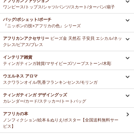
アフリカンファッション
ーナー新入荷！
とても美味しくて毎日使っています。どのお料理なんにでも合いま
ワンピース/トップス/シャツ/パンツ/スカート/ターバン/扇子
す。
12/16：
ガウチョパンツ
～キテンゲ◇ハイクオリティ◇で仕立てた
バッグ/ポシェット/ポーチ
新作登場！～楽ちんクロップド丈～
Ａ さまより ティンガティンガ・アートへのご感想
『ニッポンの技×アフリカの色』シリーズ
ドゥケさんの画は数年前から気になっていて、今回思いきって購入す
12/16：
キテンゲ 本革ショルダーミニバッグ 3WAY 斜掛けOK
～
ることにしました。とても楽しみにしております。
キテンゲ◇ハイクオリティ◇で仕立てた新作登場！『ニッポンの
アフリカンアクセサリー
ビーズ金 天然石 子安貝 エシカル/ネッ
技×アフリカの色』
クレス/ピアス/ブレス
Ｂ さまより 紅茶アフリカンプライドへのご感想
12/4：ティンガティンガ・アート～Mサイズの作品 新入荷！作家
インテリア雑貨
バラカの紅茶は香りがよくて大好きです。これからも愛飲させていた
名ごとに2つのカテゴリーでご紹介します
ティンガティンガ雑貨/マサイビーズ/ソープストーン/木彫
だきます。
→ 作家名 A―L
→ 作家名 M―Z
ウエルネス アロマ
12/4：
ティンガティンガ・アート～チャリンダの作品コーナー
新
Ｓ さまより キテンゲ平ポーチへのご感想
スクワランオイル/乳香フランキンセンス/モリンガ
入荷！
以前プレゼントでいただいた平ポーチ、母子手帳がちょうど入り、毎
私たちバラカは、チャリンダが遺してくださった作品を、これか
日使っています。
らも大切に紹介してまいります。
ティンガティンガ デザイングッズ
今回同じ「中サイズ」を買いましたが、造りがわずかに異なるよう
カレンダー/カード/ステッカー/トートバッグ
で、1センチくらい心持ち小くて母子手帳がぎりぎり入りませんでし
12/3：
ティンガティンガ 木製コースター
アフリカインテリアコー
た。
ナー新入荷！
アフリカの本
でもこちらもカワイイので化粧入れなどに使います。
ノンフィクション/絵本＆ぬりえ/ポスター【全国送料無料サー
12/3：
巻くポーチ 〈2サイズ展開〉～ガラスとんぼ玉付き
新入
ビス】
荷！
Ｆ さまより 紅茶アフリカンプライドへのご感想