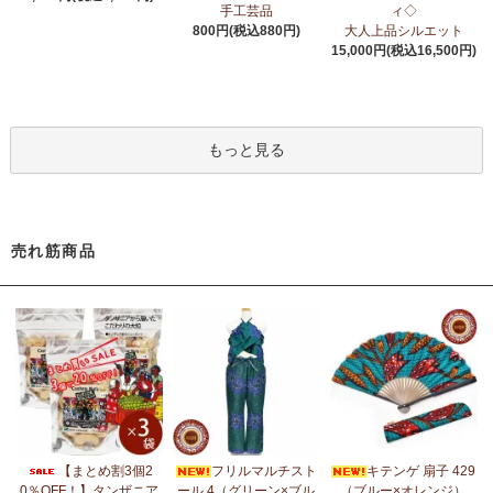
6/24：
アフリカスクワランオイル～100％天然由来成分、無添加～
手工芸品
ィ◇
ウエルネス アロマ カテゴリーに新入荷！
800円(税込880円)
大人上品シルエット
15,000円(税込16,500円)
6/19：
ティンガティンガ ステッカー
新入荷！ダイカットシール
ミニデコステッカー
6/11：
スクエアトートバッグ～キテンゲ本革仕立て
～キテンゲ◇
もっと見る
ハイクオリティ◇で仕立てた新作登場！『ニッポンの技×アフリカ
の色』
5/30：
大人気！フレアスリーブ ロングワンピース
新入荷！
売れ筋商品
5/14：
アフリカンピアス
アフリカンアクセサリーコーナー新入
荷！～天然素材 環境配慮したエシカル製品～
5/14：
アフリカンネックレス
アフリカンアクセサリーコーナー新
入荷！～天然素材 環境配慮したエシカル製品～
5/4：
ノーカラーボレロジャケット
新入荷！～キテンゲ◇ハイクオ
リティ◇で仕立てた新作登場！『ニッポンの技×アフリカの色』
5/4：
キコイ アフリカの布ページに新入荷！
～東アフリカ港町の
【まとめ割3個2
フリルマルチスト
キテンゲ 扇子 429
綿織布
0％OFF！】タンザニア
ール 4（グリーン×ブル
（ブルー×オレンジ）