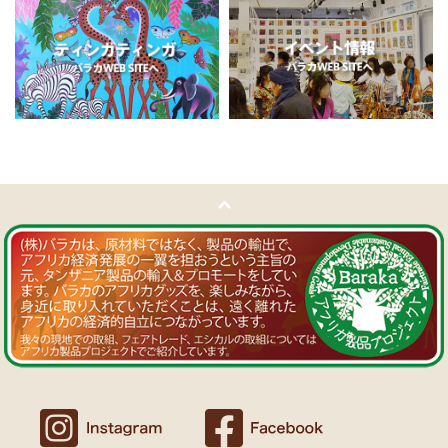
11/5：
ティンガティンガ・アート～チャリンダの作品コーナー
新
Ｔさまより ソープストーン絵皿へのご感想
入荷！
アフリカン調の雑貨を並べて、玄関でキーを入れて見せるインテリア
私たちバラカは、チャリンダが遺してくださった作品を、これか
として使っています。
らも大切に紹介してまいります。
重さがあり安定感があるので使いやすいと思います。
11/4：
ティンガティンガ・アート～マサイの作品
新入荷！
Ｍさまより キテンゲ Vネックノースリーブワンピースへの
11/4：ティンガティンガ・アート～Sサイズの作品 新入荷！作家
ご感想
名ごとに2つのカテゴリーでご紹介します
ワンピースとカフタン、素敵です。こういうのを探していました。
→ 作家名 A―L
→ 作家名 M―Z
以前にもカンガを購入したのですが、気に入って毎日のように着てい
ます。
11/1：
【MOTTAINAI】～もったいないセール～タンザニア産カシ
カンガスタイル、アフリカンファッションを広める活動中！
ューナッツ＜素焼き＞ 賞味期限切れ大特価！
～期間限定 在庫限り
11/1：
【MOTTAINAI】～もったいないセール～タンザニア産カシ
Ｍさまより カンガへのご感想
ューナッツ＜うす塩＞ 賞味期限切れ大特価！
～期間限定 在庫限り
バラカのショップは、カンガも端処理してあってすぐ着れるし、カフ
タンも、このワンピースも、脇が大きく開いているので、素肌寝（家
11/1：
アフリカ・ガラスビーズ ジュエリー
新入荷！トレーディン
でも外でも）にとてもイイと思う。
グビーズ～現地職人の特別注文による一点もの～
Ｆさまより アフリカンアクセサリーへのご感想
10/27：
ティンガティンガ・ルームプレート
アフリカインテリア
コーナー新入荷！～人気作家の作品限定入荷～
アフリカンピアス３７ カウボーンマーブルが届きました。
しっかりした作りでイメージ通りの品でした。
似たテイストのネックレスを持っていて、合わせるピアスを探してい
10/27：ティンガティンガ・アート～Sサイズの作品 新入荷！作家