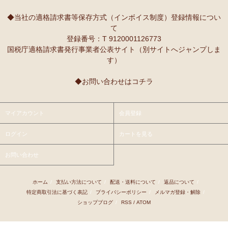
10/2：
レギュラーカラー半袖シャツ
～キテンゲ◇ハイクオリティ
本当に魔法にかかったように、楽しく、愉快な雰囲気に包まれます。
◇で仕立てた新作登場！『ニッポンの技×アフリカの色』
◆当社の適格請求書等保存方式（インボイス制度）登録情報につい
て
9/25：
【MOTTAINAI】～もったいない～カシューナッツ ワケあ
Ｓさまより ティンガティンガ・アートへのご感想
登録番号：T 9120001126773
り 賞味期限間近セール！
先日購入させて頂いた絵は大変気にいっています。
国税庁適格請求書発行事業者公表サイト（別サイトへジャンプしま
また、ダウディのほかの作品を紹介して頂き、ありがとうございま
す）
9/22：
【予約開始】ティンガティンガ・カレンダー『ティンガテ
す。他にも2点気になる作品があります。
ィンガと暮らす12か月』 完全限定生産
◆お問い合わせはコチラ
9/22：
オトナの多機能リュック～キテンゲ本革仕立て
～キテンゲ
Ｇさまより アフリカンネックレスへのご感想
◇ハイクオリティ◇で仕立てた新作登場！『ニッポンの技×アフリ
アフリカらしいデザインで素敵です。形もいいけど、色も素敵！
カの色』
今着けているネックレスと合わせて2つを重ねづけを楽しみます！
マイアカウント
会員登録
9/22：
リバーシブルB4トートバッグ
新入荷！
ログイン
カートを見る
Ｙさまより 紅茶アフリカンプライドへのご感想
9/18：
ノースリーブ マーメイド ロングワンピース
新入荷！～キ
アフリカンプライド リーフのリピーターです。
お問い合わせ
テンゲ◇ハイクオリティ◇で仕立てた新作登場！
ミルクティーで飲むとすごく美味しいです。
8/29：
マーメイドスカート
新入荷！～キテンゲ◇ハイクオリティ
ホーム
/
支払い方法について
/
配送・送料について
/
返品について
/
Ｋさまより ■初めての方限定■全国送料無料■カフェアフリ
◇で仕立てた新作登場！『ニッポンの技×アフリカの色』
特定商取引法に基づく表記
/
プライバシーポリシー
/
メルマガ登録・解除
/
カ・バラカへのご感想
ショップブログ
/
RSS
/
ATOM
8/26：
手彫り金細工ジュエリー 新入荷！～ザンジバル金職人のハ
私、普段インスタントは飲まないのです。
ンドメイド細工～
豆とは全然違って美味しいと思えなくて。
でも、急いでるときにパパッと出来て良いかなあって思って、美味し