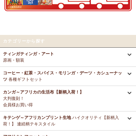
好きとか嫌いとかいう感覚よりも急に眠くなって来たので、リラック
～アフリカングッズ満杯～1年間の感謝をこめて
スしているのを感じます。なんとなく、良いなぁ。
前日心身に負担がかかる事があったので、癒される感覚が有難いで
12/25：
ティンガティンガ・アート～ロングサイズ（縦長・横長）
す。素敵なお品をありがとうございます。
の作品
新入荷！
12/25：
ステッチVネック ノースリーブブラウス
新入荷！～キテ
Tさまより カンガへのご感想
ンゲ◇ハイクオリティ◇で仕立てた新作登場！
カテゴリーから探す
テーブルクロスとして使用中。大きさが少し違っていたりちょっと曲
がっていたりもするけどご愛嬌の範疇です。布自体は目が詰まってし
12/25：
マサイシュカ アフリカの布ページに新入荷！
～誇り高き
ティンガティンガ・アート
っかりした良い生地です。一番心配だった洗濯ですが、ネットに入れ
マサイ民族のマント 軽くおしゃれなブランケット
原画・額装
て手洗いモードで洗濯機にかけ、終わったらすぐ干し、うちの場合は
色落ち、色移りなく大丈夫でした。洗濯ジワも殆どない（個人の感想
12/25：
ティンガティンガ・アート～マサイの作品
新入荷！
です！）のでノーアイロンで使用しています。
コーヒー・紅茶・スパイス・モリンガ・デーツ・カシューナッ
リビングが無地だらけなので、カンガのデザインがいいアクセントに
ツ
各種ギフトセット
12/25：
ティンガティンガ・アート～シャターニ（アフリカの精
なりちょっと素敵空間に。
霊）の作品
新入荷！
春になったら腰巻きスカートや、ストールにしてもいいかなと思って
カンガ～アフリカの生活布【新柄入荷！】
います。
大判復刻！
12/25：
平ポーチ 大中小 3サイズ展開
新入荷！
会員様お買い得
12/20：
2026年 バラカの福袋～2025.12/20（土）予約販売開始
Tさまより アジュワ・デーツへのご感想
～アフリカングッズ満杯～1年間の感謝をこめて
≪数量限定販売
高級ドライフルーツ、安価で買えてうれしいです。
キテンゲ～アフリカンプリント生地
ハイクオリティ【新柄入
≫
荷！】 連続柄テキスタイル
Ｋさまより ザンジバルミックススパイスのご感想
12/18：
ティンガティンガ 木製コースター
アフリカインテリアコ