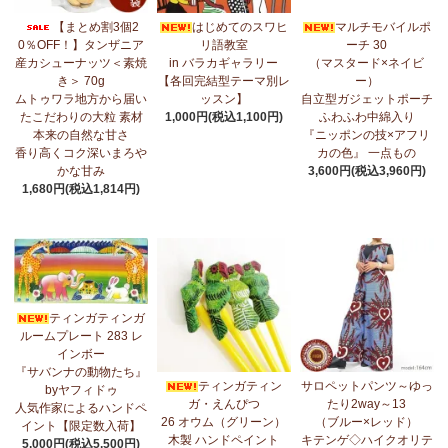
7/17：
フリルマルチストール
新入荷！ ～腰や首に巻いてアレンジ
【まとめ割3個2
はじめてのスワヒ
マルチモバイルポ
無限大！
0％OFF！】タンザニア
リ語教室
ーチ 30
産カシューナッツ＜素焼
in バラカギャラリー
（マスタード×ネイビ
7/10：
ティンガティンガ・アート～マサイの作品
新入荷！
き＞ 70g
【各回完結型テーマ別レ
ー）
ムトゥワラ地方から届い
ッスン】
自立型ガジェットポーチ
7/10：ティンガティンガ・アート～Sサイズの作品 新入荷！作家
たこだわりの大粒 素材
1,000円(税込1,100円)
ふわふわ中綿入り
名ごとに2つのカテゴリーでご紹介します
本来の自然な甘さ
『ニッポンの技×アフリ
→ 作家名 A―L
→ 作家名 M―Z
香り高くコク深いまろや
カの色』 一点もの
かな甘み
3,600円(税込3,960円)
7/7：
カンガ2026新柄 タンザニアより完全限定入荷！
～アフリカ
1,680円(税込1,814円)
の生活布～
7/3：
【まとめ割SALE！】3個で10％OFF！タンザニア産カシュー
ナッツ＜素焼き＞＜うす塩＞～こだわりの大粒 香り高くコク深い
まろやかな甘み～
ティンガティンガ
6/30：
マルチモバイルポーチ
新入荷！『ニッポンの技×アフリカ
ルームプレート 283 レ
の色』
インボー
『サバンナの動物たち』
6/30：ティンガティンガ・アート～Sサイズの作品 新入荷！作家
ティンガティン
サロペットパンツ～ゆっ
byヤフィドゥ
名ごとに2つのカテゴリーでご紹介します
ガ・えんぴつ
たり2way～13
人気作家によるハンドペ
→ 作家名 A―L
→ 作家名 M―Z
26 オウム（グリーン）
（ブルー×レッド）
イント【限定数入荷】
木製 ハンドペイント
キテンゲ◇ハイクオリテ
5,000円(税込5,500円)