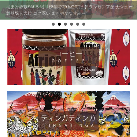
キテンゲ◇ハイクオリティ◇で仕立てた アフリカンファッション
【まとめ割SALE！】【3個で20％OFF！】タンザニア産 カシュー
新登場
ナッツ～大粒 コク深い まろやかな甘み～