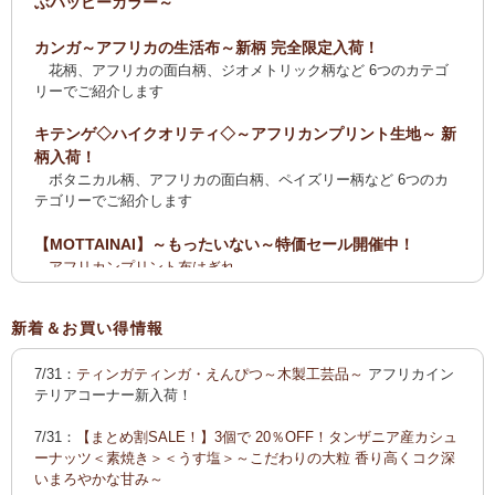
ぶハッピーカラー～
カンガ～アフリカの生活布～新柄 完全限定入荷！
花柄、アフリカの面白柄、ジオメトリック柄など 6つのカテゴ
リーでご紹介します
キテンゲ◇ハイクオリティ◇～アフリカンプリント生地～ 新
柄入荷！
ボタニカル柄、アフリカの面白柄、ペイズリー柄など 6つのカ
テゴリーでご紹介します
【MOTTAINAI】～もったいない～特価セール開催中！
アフリカンプリント布はぎれ
ティンガティンガ・アート【会員様シークレットセール】ワケ
あり
新着＆お買い得情報
【全国送料無料サービス】タンザニア産コーヒー・紅茶・ス
7/31：
ティンガティンガ・えんぴつ～木製工芸品～
アフリカイン
パイス・デーツ・乳香・モリンガ・書籍
テリアコーナー新入荷！
2025新刊！「アフリカのむかしばなし〈全3巻〉」
7/31：
【まとめ割SALE！】3個で 20％OFF！タンザニア産カシュ
カンガ～アフリカの生活布～ 新柄入荷！〈大判復刻版〉入
ーナッツ＜素焼き＞＜うす塩＞～こだわりの大粒 香り高くコク深
荷！
いまろやかな甘み～
花柄、アフリカの面白柄、ジオメトリック柄など5つのカテゴリ