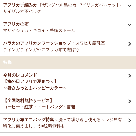
ミルクティーに合わせる毎朝の紅茶として、味とコストのバランスが
アフリカ手編みカゴ
ザンジバル島のカゴ/イリンガバスケット/
12/3：ティンガティンガ・アート～Sサイズの作品 新入荷！作家
非常に良く、長く家族で愛飲しています。
サイザル本革バッグ
名ごとに2つのカテゴリーでご紹介します
→ 作家名 A―L
→ 作家名 M―Z
アフリカの布
M さまより キテンゲde洗える立体布マスク～やさしいゴ
11/25：ティンガティンガ・アート～Lサイズの作品 新入荷！作家
マサイシュカ・キコイ・手織ストール
ム リバーシブルOKへのご感想
名ごとに2つのカテゴリーでご紹介します
お揃いの柄のフレアスリーブワンピースとペアで使ってます！大のお
→ 作家名 A―L
→ 作家名 M―Z
バラカのアフリカンワークショップ・スワヒリ語教室
気に入り♪
ティンガティンガやアフリカ布で遊ぼう
11/25：ティンガティンガ・アート～Sサイズの作品 新入荷！作家
名ごとに2つのカテゴリーでご紹介します
Ｙ さまより キテンゲティアードパンツへのご感想
特集
→ 作家名 A―L
→ 作家名 M―Z
暑い毎日、活躍してもらいますね。
今月のレコメンド
11/21：
【新登場】サロペットパンツ～ゆったり2way～
新入荷！
【海の日アフリカ夏まつり】
大人上品シルエット
M さまより キテンゲ ランチクロスへのご感想
～暑さふっとぶハッピーカラー～
たいへん吸水性良いです。大判でハンカチとして便利に使えます。
11/20：
キテンゲ本革 ころりんトートバッグ
～キテンゲ◇ハイク
オリティ◇で仕立てた新作登場！『ニッポンの技×アフリカの色』
【全国送料無料サービス】
コーヒー・紅茶・トートバッグ・書籍
T さまより キテンゲ フレアスリーブ ロングワンピースへ
11/19：
【MOTTAINAI】～もったいない～アジュワ・デーツ ワ
のご感想
ケあり 賞味期限間近セール！
アフリカ布エコバッグ特集
～洗って繰り返し使える～レジ袋有
デザイン、着心地、完璧です！ずっと作って欲しいです。よろしくお
願いします！
料化に備えましょう■送料無料も
11/18：
ティンガティンガ・アート【会員様シークレットセール】
～ワケあり限定品
入荷！