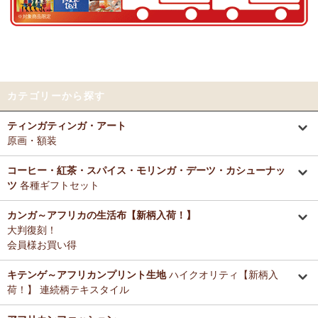
好きとか嫌いとかいう感覚よりも急に眠くなって来たので、リラック
～アフリカングッズ満杯～1年間の感謝をこめて
スしているのを感じます。なんとなく、良いなぁ。
前日心身に負担がかかる事があったので、癒される感覚が有難いで
12/25：
ティンガティンガ・アート～ロングサイズ（縦長・横長）
す。素敵なお品をありがとうございます。
の作品
新入荷！
12/25：
ステッチVネック ノースリーブブラウス
新入荷！～キテ
Tさまより カンガへのご感想
ンゲ◇ハイクオリティ◇で仕立てた新作登場！
カテゴリーから探す
テーブルクロスとして使用中。大きさが少し違っていたりちょっと曲
がっていたりもするけどご愛嬌の範疇です。布自体は目が詰まってし
12/25：
マサイシュカ アフリカの布ページに新入荷！
～誇り高き
ティンガティンガ・アート
っかりした良い生地です。一番心配だった洗濯ですが、ネットに入れ
マサイ民族のマント 軽くおしゃれなブランケット
原画・額装
て手洗いモードで洗濯機にかけ、終わったらすぐ干し、うちの場合は
色落ち、色移りなく大丈夫でした。洗濯ジワも殆どない（個人の感想
12/25：
ティンガティンガ・アート～マサイの作品
新入荷！
です！）のでノーアイロンで使用しています。
コーヒー・紅茶・スパイス・モリンガ・デーツ・カシューナッ
リビングが無地だらけなので、カンガのデザインがいいアクセントに
ツ
各種ギフトセット
12/25：
ティンガティンガ・アート～シャターニ（アフリカの精
なりちょっと素敵空間に。
霊）の作品
新入荷！
春になったら腰巻きスカートや、ストールにしてもいいかなと思って
カンガ～アフリカの生活布【新柄入荷！】
います。
大判復刻！
12/25：
平ポーチ 大中小 3サイズ展開
新入荷！
会員様お買い得
12/20：
2026年 バラカの福袋～2025.12/20（土）予約販売開始
Tさまより アジュワ・デーツへのご感想
～アフリカングッズ満杯～1年間の感謝をこめて
≪数量限定販売
高級ドライフルーツ、安価で買えてうれしいです。
キテンゲ～アフリカンプリント生地
ハイクオリティ【新柄入
≫
荷！】 連続柄テキスタイル
Ｋさまより ザンジバルミックススパイスのご感想
12/18：
ティンガティンガ 木製コースター
アフリカインテリアコ