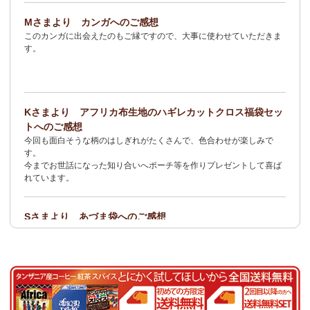
2/3：
オトナの多機能リュック～キテンゲ本革仕立て
～キテンゲ◇
Mさまより カンガへのご感想
ハイクオリティ◇で仕立てた新作登場！『ニッポンの技×アフリカ
このカンガに出会えたのもご縁ですので、大事に使わせていただきま
の色』
す。
1/23：ティンガティンガ・アート～Sサイズの作品 新入荷！作家
名ごとに2つのカテゴリーでご紹介します
→ 作家名 A―L
→ 作家名 M―Z
Kさまより アフリカ布生地のハギレカットクロス福袋セッ
1/19
イージーパンツ～美脚ゆるやかブーツカットデザイン～
キテ
トへのご感想
ンゲ◇ハイクオリティ◇で仕立てた新作登場！『ニッポンの技×ア
今回も面白そうな柄のはしぎれがたくさんで、色合わせが楽しみで
フリカの色』
す。
今までお世話になった知り合いへポーチ等を作りプレゼントして喜ば
1/19：
エコバッグ≪2サイズ展開≫
新入荷！
れています。
1/19：ティンガティンガ・アート～Lサイズの作品 新入荷！作家
名ごとに2つのカテゴリーでご紹介します
Sさまより あづま袋へのご感想
→ 作家名 A―L
→ 作家名 M―Z
とても可愛く、着こなしのアクセントになります。軽くて丈夫なので
持ち運びしやすいです。
1/19：ティンガティンガ・アート～Sサイズの作品 新入荷！作家
名ごとに2つのカテゴリーでご紹介します
Nさまより 乳香フランキンセンスへのご感想
→ 作家名 A―L
→ 作家名 M―Z
食べてみたくて買いました。青い皮の柑橘系の様な香りと木の様な形
容し難い香りがする、なんとも言えない香りです。
1/15：
2026年 バラカの福袋≪数量限定で再販決定！≫