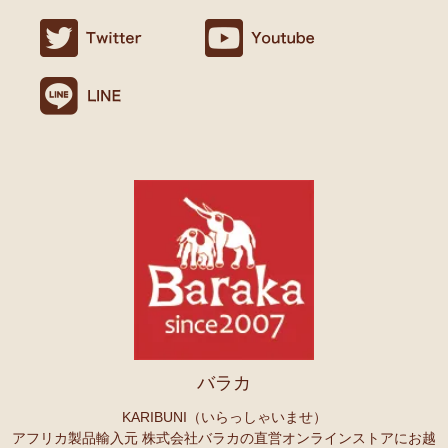
ましたので満足です。
名ごとに2つのカテゴリーでご紹介します
連絡や包装などもよかったです。
→ 作家名 A―L
→ 作家名 M―Z
10/24：
天然素材ココナッツ ロングネックレス
アフリカンアクセ
Ｏさまより キテンゲへのご感想
サリーコーナー新入荷！～天然素材 環境配慮したエシカル製品～
無事、商品受け取りました。ありがとうございますっ。
アフリカ布、元気がでますっ！
10/22：
マルチモバイルポーチ
新入荷！『ニッポンの技×アフリカ
4月頭の横浜赤レンガに毎年行っていますが、今年は予定があり行け
の色』
ず。。
また、バラカさんのイベントにもお邪魔できたらと思います。
10/22：
シュシュ～ヘアアクセサリー
ファッションページに新入
荷！～アフリカの色×こさえたん～
Ｓさまより あったか裏ボア！キテンゲ ネックウォーマー
10/20：
カンガ～アフリカの生活布～ 人気柄が限定数再入荷！現
へのご感想
品限り！
どれも素敵な柄で迷いますね。全部やっぱりかわいい。家族にプレセ
ントも考えているので、思いっきり買おうと思います。
10/20：
マサイシュカ アフリカの布ページに新入荷！
～誇り高き
上高地の山に行ったときに、アフリカと日本の山のマッチング合うな
マサイ民族のマント 軽くおしゃれなブランケット
ーと思ってネックウォーマーを身に着けました。
10/20：
スクエアトートバッグ～キテンゲ本革仕立て
～キテンゲ
バラカ
◇ハイクオリティ◇で仕立てた新作登場！『ニッポンの技×アフリ
Ｏさまより ザンジバルスパイスMIXスパイスのご感想
カの色』
実は、昨年4月にイベントで購入して以来、未使用だったのですが、
KARIBUNI（いらっしゃいませ）
年明けから使い始め、これはおいしい！と思い、今回たくさん購入さ
アフリカ製品輸入元 株式会社バラカの直営オンラインストアにお越
10/20：
ミニころりんハンドバッグ～キテンゲ本革仕立て
～キテ
せていただきました。