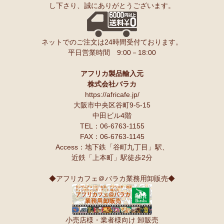
し下さり、誠にありがとうございます。
ンゲ◇ハイクオリティ◇で仕立てた新作登場！『ニッポンの技×ア
友人にもプレゼントしたいと思います♪
フリカの色』
スパイスが持つ可能性も奥深いですよね。
10/10：
長財布L字ファスナー～キテンゲ本革仕立て
～キテンゲ◇
ネットでのご注文は24時間受付ております。
ハイクオリティ◇で仕立てた新作登場！『ニッポンの技×アフリカ
Ｓさまより カシューナッツへのご感想
平日営業時間 9:00－18:00
の色』
こんにちは。昨夜コーヒーとカシューナッツを受け取りました。
早速コーヒーを飲んでカシューナッツを頂きましたが、大粒のナッツ
10/10：
天然石ソープストーン オブジェ カバ絵皿
新入荷！
でカリカリとしてローストの感じもよく豆本来の甘みもあり、とても
アフリカ製品輸入元
美味しいと思います。
株式会社バラカ
塩味もちょうど良いです。
10/10：
アフリカンキーホルダー バッグチャーム
インテリア アフ
https://africafe.jp/
夫も私もナッツ類が大好きで、食べだしたら止まりません。
リカ雑貨コーナー新入荷！
大阪市中央区谷町9-5-15
中田ビル4階
10/10：
ティンガティンガ・アート～ロングサイズ（縦長・横長）
TEL：06-6763-1155
Ｏさまより キテンゲ オトナのステテコパンツへのご感想
の作品
新入荷！
FAX：06-6763-1145
生地が薄く涼しい。動きやすい。履きやすい。
Access：地下鉄「谷町九丁目」駅、
10/10：ティンガティンガ・アート～Lサイズの作品 新入荷！作家
近鉄「上本町」駅徒歩2分
名ごとに2つのカテゴリーでご紹介します
Ｋさまより 絵本しんぞうとひげへのご感想
→ 作家名 A―L
→ 作家名 M―Z
小学一年の授業で、世界の民話を読もうということで、『しんぞうと
◆アフリカフェ＠バラカ業務用卸販売◆
ひげ』を読ませてもらいました。
10/2：
開催決定！【特別企画】ティンガティンガ・アーティスト
クラスで読み聞かせをすると、子ども達の笑顔があっと言う間に満開
に弟子入り体験ワークショップ
です。
〈1日コース〉〈2日コース〉 参加予約受付中！
顔を見合わせて笑う子ども、お腹を抱えて笑う子ども、面白すぎる
小売店様・業者様向け 卸販売
ー！と声をあげて笑う子ども、、、