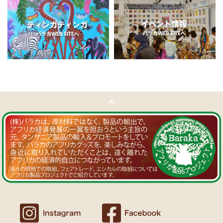
11/5：
ティンガティンガ・アート～チャリンダの作品コーナー
新
Ｔさまより ソープストーン絵皿へのご感想
入荷！
アフリカン調の雑貨を並べて、玄関でキーを入れて見せるインテリア
私たちバラカは、チャリンダが遺してくださった作品を、これか
として使っています。
らも大切に紹介してまいります。
重さがあり安定感があるので使いやすいと思います。
11/4：
ティンガティンガ・アート～マサイの作品
新入荷！
Ｍさまより キテンゲ Vネックノースリーブワンピースへの
11/4：ティンガティンガ・アート～Sサイズの作品 新入荷！作家
ご感想
名ごとに2つのカテゴリーでご紹介します
ワンピースとカフタン、素敵です。こういうのを探していました。
→ 作家名 A―L
→ 作家名 M―Z
以前にもカンガを購入したのですが、気に入って毎日のように着てい
ます。
11/1：
【MOTTAINAI】～もったいないセール～タンザニア産カシ
カンガスタイル、アフリカンファッションを広める活動中！
ューナッツ＜素焼き＞ 賞味期限切れ大特価！
～期間限定 在庫限り
11/1：
【MOTTAINAI】～もったいないセール～タンザニア産カシ
Ｍさまより カンガへのご感想
ューナッツ＜うす塩＞ 賞味期限切れ大特価！
～期間限定 在庫限り
バラカのショップは、カンガも端処理してあってすぐ着れるし、カフ
タンも、このワンピースも、脇が大きく開いているので、素肌寝（家
11/1：
アフリカ・ガラスビーズ ジュエリー
新入荷！トレーディン
でも外でも）にとてもイイと思う。
グビーズ～現地職人の特別注文による一点もの～
Ｆさまより アフリカンアクセサリーへのご感想
10/27：
ティンガティンガ・ルームプレート
アフリカインテリア
コーナー新入荷！～人気作家の作品限定入荷～
アフリカンピアス３７ カウボーンマーブルが届きました。
しっかりした作りでイメージ通りの品でした。
似たテイストのネックレスを持っていて、合わせるピアスを探してい
10/27：ティンガティンガ・アート～Sサイズの作品 新入荷！作家