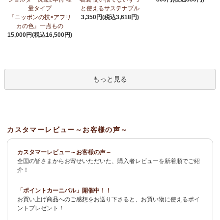
荷！
～アフリカンプリント生地～
量タイプ
と使えるサステナブル
『ニッポンの技×アフリ
3,350円(税込3,618円)
3/27：
サーカスパンツ
新入荷！～キテンゲ◇ハイクオリティ◇で
カの色』一点もの
仕立てた新作登場！『ニッポンの技×アフリカの色』
15,000円(税込16,500円)
3/19：
新作！ローブカーディガン～長袖ロング丈の羽織りもの～
新入荷！～キテンゲ◇ハイクオリティ◇で仕立てた新作登場！
『ニッポンの技×アフリカの色』
もっと見る
3/11：
リボン付きブラウス アレンジいろいろ9way仕様！
新入
荷！～キテンゲ◇ハイクオリティ◇で仕立てた新作登場！『ニッ
ポンの技×アフリカの色』
3/11：
イレギュラーヘム タックスカート
新入荷！～キテンゲ◇ハ
カスタマーレビュー～お客様の声～
イクオリティ◇で仕立てた新作登場！『ニッポンの技×アフリカの
色』
カスタマーレビュー～お客様の声～
全国の皆さまからお寄せいただいた、購入者レビューを新着順でご紹
2/4：
長財布L字ファスナー～キテンゲ本革仕立て
～キテンゲ◇ハ
介！
イクオリティ◇で仕立てた新作登場！『ニッポンの技×アフリカの
色』
「ポイントカーニバル」開催中！！
お買い上げ商品へのご感想をお送り下さると、お買い物に使えるポイ
2/3：
キテンゲ本革 名刺ケース
～キテンゲ◇ハイクオリティ◇で
ントプレゼント！
仕立てた新作登場！『ニッポンの技×アフリカの色』