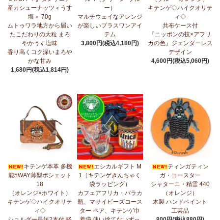
産カシューナッツ＜うす
ー）
キテンゲ◇ハイクオリテ
5/1：
ティンガティンガ・アート～ズベリの作品コーナー
新入荷！
塩＞ 70g
マルチウェイなアレンジ
ィ◇
私たちバラカは、ズベリが遺してくださった作品を、これからも
ムトゥワラ地方から届い
が楽しいプラスワンアイ
共布ケース付
大切に紹介してまいります。
たこだわりの大粒 まろ
テム
『ニッポンの技×アフリ
やかうす塩味
3,800円(税込4,180円)
カの色』ジェンダーレス
4/23：
【2026新茶入荷】アフリカンプライド～アッサム種タンザ
香り高くコク深いまろや
デザイン
ニア紅茶～無農薬手摘み茶葉～
かな甘み
4,600円(税込5,060円)
1,680円(税込1,814円)
4/15：
大人気！パッチワークターバン～巻き方・アレンジ自由～
新入荷！
4/15：
ノースリーブワンピース～前後2way仕様～
新入荷！ゆった
りシルエット
4/15：
【新登場】ティアードフレアパンツ
新入荷！大人気のティ
アードパンツが、さらに進化してバージョンアップ！
4/13：
【2026新茶 予約開始】アフリカンプライド～アッサム種タ
キテンゲ本革 多機
エシカルギフト M
ティンガティン
ンザニア紅茶～無農薬手摘み茶葉～
能5WAY薄型ポシェット
1（キテンゲきんちゃく
ガ・コースター
18
袋ラッピング）
シャターニ・精霊 440
4/13：
【2026新豆入荷】タンザニア産カシューナッツ＜素焼き＞
（オレンジ×ホワイト）
カフェアフリカ・バラカ
（オレンジ）
＜うす塩＞～こだわりの大粒 香り高くコク深いまろやかな甘み～
キテンゲ◇ハイクオリテ
瓶、マサイビーズコース
木製 ハンドペイント
ィ◇
ター ペア、キテンゲ巾
工芸品
3/27：
キテンゲ◇ハイクオリティ◇2026新柄 タンザニアより新入
ショルダー長短2本付 軽
着袋 使い捨てないずっ
800円(税込880円)