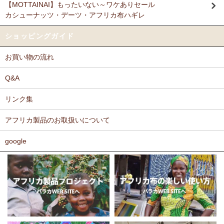
【MOTTAINAI】もったいない～ワケありセール
Ｎさまより キテンゲ リバーシブルB4トートバッグへのご
カシューナッツ・デーツ・アフリカ布ハギレ
11/17：
ティンガティンガ・アート～ロングサイズ（縦長・横長）
感想
の作品
新入荷！
派手なアフリカンがカッコいいし、重い荷物もガンガン入り、思った
ショッピングガイド
以上に頑丈で持ちやすい。
11/17：
ティンガティンガ・アート～マサイの作品
新入荷！
お買い物の流れ
11/11：
木彫りマスクお面
アフリカインテリアコーナー新入荷！
Ｆさまより キテンゲ へのご感想
～木彫職人ハンドメイド
どのキテンゲも素敵な柄ばかりであれもこれも欲しかったのですが、
Q&A
迷いに迷って今回は12種類を注文しました。次回のお楽しみに取って
11/11：
巻くポーチ 〈2サイズ展開〉～ガラスとんぼ玉付き
新入
おこうと思っています。
リンク集
荷！
カンガもキテンゲも、色や柄が大胆でエキゾチックでありながら、モ
アフリカ製品のお取扱いについて
11/11：ティンガティンガ・アート～Sサイズの作品 新入荷！作家
ダンで北欧テイストを思わせるようなものもあったりして、毎回購入
するたびに嬉しく眺め入っております。
名ごとに2つのカテゴリーでご紹介します
この布では何を作ろうか、どう飾ろうか・・・などと、想像力をかき
google
→ 作家名 A―L
→ 作家名 M―Z
たてられるものばかりです。
11/10：
ティンガティンガ・アート【会員様シークレットセール】
布の手触りもよく、縫いやすいので、大変気に入っております。
～ワケあり限定品
入荷！
ホームページには目の詰まった綿素材のものを仕入れているとありま
したが、薄手のものや、ちょっと変わった素材のものも気になりま
11/5：ティンガティンガ・アート～Lサイズの作品 新入荷！作家
す。常にたくさんの種類のあるカンガやキテンゲですが、新作新柄が
名ごとに2つのカテゴリーでご紹介します
どんどん増えることを期待しております。
→ 作家名 A―L
→ 作家名 M―Z