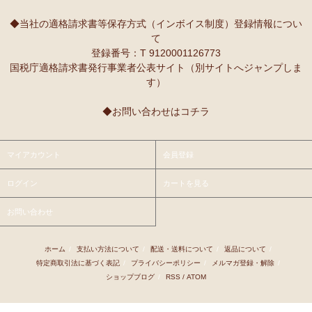
10/2：
レギュラーカラー半袖シャツ
～キテンゲ◇ハイクオリティ
本当に魔法にかかったように、楽しく、愉快な雰囲気に包まれます。
◇で仕立てた新作登場！『ニッポンの技×アフリカの色』
◆当社の適格請求書等保存方式（インボイス制度）登録情報につい
て
9/25：
【MOTTAINAI】～もったいない～カシューナッツ ワケあ
Ｓさまより ティンガティンガ・アートへのご感想
登録番号：T 9120001126773
り 賞味期限間近セール！
先日購入させて頂いた絵は大変気にいっています。
国税庁適格請求書発行事業者公表サイト（別サイトへジャンプしま
また、ダウディのほかの作品を紹介して頂き、ありがとうございま
す）
9/22：
【予約開始】ティンガティンガ・カレンダー『ティンガテ
す。他にも2点気になる作品があります。
ィンガと暮らす12か月』 完全限定生産
◆お問い合わせはコチラ
9/22：
オトナの多機能リュック～キテンゲ本革仕立て
～キテンゲ
Ｇさまより アフリカンネックレスへのご感想
◇ハイクオリティ◇で仕立てた新作登場！『ニッポンの技×アフリ
アフリカらしいデザインで素敵です。形もいいけど、色も素敵！
カの色』
今着けているネックレスと合わせて2つを重ねづけを楽しみます！
マイアカウント
会員登録
9/22：
リバーシブルB4トートバッグ
新入荷！
ログイン
カートを見る
Ｙさまより 紅茶アフリカンプライドへのご感想
9/18：
ノースリーブ マーメイド ロングワンピース
新入荷！～キ
アフリカンプライド リーフのリピーターです。
お問い合わせ
テンゲ◇ハイクオリティ◇で仕立てた新作登場！
ミルクティーで飲むとすごく美味しいです。
8/29：
マーメイドスカート
新入荷！～キテンゲ◇ハイクオリティ
ホーム
/
支払い方法について
/
配送・送料について
/
返品について
/
Ｋさまより ■初めての方限定■全国送料無料■カフェアフリ
◇で仕立てた新作登場！『ニッポンの技×アフリカの色』
特定商取引法に基づく表記
/
プライバシーポリシー
/
メルマガ登録・解除
/
カ・バラカへのご感想
ショップブログ
/
RSS
/
ATOM
8/26：
手彫り金細工ジュエリー 新入荷！～ザンジバル金職人のハ
私、普段インスタントは飲まないのです。
ンドメイド細工～
豆とは全然違って美味しいと思えなくて。
でも、急いでるときにパパッと出来て良いかなあって思って、美味し