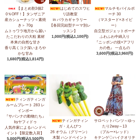
7/17：
フリルマルチストール
新入荷！ ～腰や首に巻いてアレンジ
【まとめ割3個2
はじめてのスワヒ
マルチモバイルポ
無限大！
0％OFF！】タンザニア
リ語教室
ーチ 30
産カシューナッツ＜素焼
in バラカギャラリー
（マスタード×ネイビ
7/10：
ティンガティンガ・アート～マサイの作品
新入荷！
き＞ 70g
【各回完結型テーマ別レ
ー）
ムトゥワラ地方から届い
ッスン】
自立型ガジェットポーチ
7/10：ティンガティンガ・アート～Sサイズの作品 新入荷！作家
たこだわりの大粒 素材
1,000円(税込1,100円)
ふわふわ中綿入り
名ごとに2つのカテゴリーでご紹介します
本来の自然な甘さ
『ニッポンの技×アフリ
→ 作家名 A―L
→ 作家名 M―Z
香り高くコク深いまろや
カの色』 一点もの
かな甘み
3,600円(税込3,960円)
7/7：
カンガ2026新柄 タンザニアより完全限定入荷！
～アフリカ
1,680円(税込1,814円)
の生活布～
7/3：
【まとめ割SALE！】3個で10％OFF！タンザニア産カシュー
ナッツ＜素焼き＞＜うす塩＞～こだわりの大粒 香り高くコク深い
まろやかな甘み～
ティンガティンガ
6/30：
マルチモバイルポーチ
新入荷！『ニッポンの技×アフリカ
ルームプレート 283 レ
の色』
インボー
『サバンナの動物たち』
6/30：ティンガティンガ・アート～Sサイズの作品 新入荷！作家
ティンガティン
サロペットパンツ～ゆっ
byヤフィドゥ
名ごとに2つのカテゴリーでご紹介します
ガ・えんぴつ
たり2way～13
人気作家によるハンドペ
→ 作家名 A―L
→ 作家名 M―Z
26 オウム（グリーン）
（ブルー×レッド）
イント【限定数入荷】
木製 ハンドペイント
キテンゲ◇ハイクオリテ
5,000円(税込5,500円)