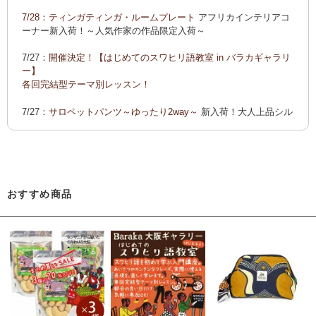
ーでご紹介します
7/28：
ティンガティンガ・ルームプレート
アフリカインテリアコ
カンガ 会員様お買い得！
カンガ 人気柄が限定数再入荷！
限
ーナー新入荷！～人気作家の作品限定入荷～
定生産記念カンガ 会員セール中！
7/27：
開催決定！【はじめてのスワヒリ語教室 in バラカギャラリ
「ポイントカーニバル」開催中
ー】
◆お買い上げ商品へのご感想をお送り下さると、お買い物に使
各回完結型テーマ別レッスン！
えるポイントプレゼント！詳しくは、
こちら！
7/27：
サロペットパンツ～ゆったり2way～
新入荷！大人上品シル
エット
7/22：ティンガティンガ・アート～Sサイズの作品 新入荷！作家
名ごとに2つのカテゴリーでご紹介します
→ 作家名 A―L
→ 作家名 M―Z
おすすめ商品
7/22：
ティンガティンガ・アート～マサイの作品
新入荷！
7/21：
夏休み開催決定！【アフリカンワークショップ in バラカギ
ャラリー】
「ティンガティンガ・うちわ作り」 「ティンガティンガを描こ
う」
7/21：
リバーシブルB4トートバッグ
新入荷！