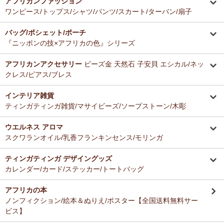
アフリカンファッション
ーナー新入荷！
とても美味しくて毎日使っています。どのお料理なんにでも合いま
ワンピース/トップス/シャツ/パンツ/スカート/ターバン/扇子
す。
12/16：
ガウチョパンツ
～キテンゲ◇ハイクオリティ◇で仕立てた
バッグ/ポシェット/ポーチ
新作登場！～楽ちんクロップド丈～
Ａ さまより ティンガティンガ・アートへのご感想
『ニッポンの技×アフリカの色』シリーズ
ドゥケさんの画は数年前から気になっていて、今回思いきって購入す
12/16：
キテンゲ 本革ショルダーミニバッグ 3WAY 斜掛けOK
～
ることにしました。とても楽しみにしております。
キテンゲ◇ハイクオリティ◇で仕立てた新作登場！『ニッポンの
アフリカンアクセサリー
ビーズ金 天然石 子安貝 エシカル/ネッ
技×アフリカの色』
クレス/ピアス/ブレス
Ｂ さまより 紅茶アフリカンプライドへのご感想
12/4：ティンガティンガ・アート～Mサイズの作品 新入荷！作家
インテリア雑貨
バラカの紅茶は香りがよくて大好きです。これからも愛飲させていた
名ごとに2つのカテゴリーでご紹介します
ティンガティンガ雑貨/マサイビーズ/ソープストーン/木彫
だきます。
→ 作家名 A―L
→ 作家名 M―Z
ウエルネス アロマ
12/4：
ティンガティンガ・アート～チャリンダの作品コーナー
新
Ｓ さまより キテンゲ平ポーチへのご感想
スクワランオイル/乳香フランキンセンス/モリンガ
入荷！
以前プレゼントでいただいた平ポーチ、母子手帳がちょうど入り、毎
私たちバラカは、チャリンダが遺してくださった作品を、これか
日使っています。
らも大切に紹介してまいります。
ティンガティンガ デザイングッズ
今回同じ「中サイズ」を買いましたが、造りがわずかに異なるよう
カレンダー/カード/ステッカー/トートバッグ
で、1センチくらい心持ち小くて母子手帳がぎりぎり入りませんでし
12/3：
ティンガティンガ 木製コースター
アフリカインテリアコー
た。
ナー新入荷！
アフリカの本
でもこちらもカワイイので化粧入れなどに使います。
ノンフィクション/絵本＆ぬりえ/ポスター【全国送料無料サー
12/3：
巻くポーチ 〈2サイズ展開〉～ガラスとんぼ玉付き
新入
ビス】
荷！
Ｆ さまより 紅茶アフリカンプライドへのご感想