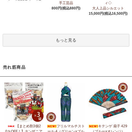
6/24：
アフリカスクワランオイル～100％天然由来成分、無添加～
手工芸品
ィ◇
ウエルネス アロマ カテゴリーに新入荷！
800円(税込880円)
大人上品シルエット
15,000円(税込16,500円)
6/19：
ティンガティンガ ステッカー
新入荷！ダイカットシール
ミニデコステッカー
6/11：
スクエアトートバッグ～キテンゲ本革仕立て
～キテンゲ◇
もっと見る
ハイクオリティ◇で仕立てた新作登場！『ニッポンの技×アフリカ
の色』
5/30：
大人気！フレアスリーブ ロングワンピース
新入荷！
売れ筋商品
5/14：
アフリカンピアス
アフリカンアクセサリーコーナー新入
荷！～天然素材 環境配慮したエシカル製品～
5/14：
アフリカンネックレス
アフリカンアクセサリーコーナー新
入荷！～天然素材 環境配慮したエシカル製品～
5/4：
ノーカラーボレロジャケット
新入荷！～キテンゲ◇ハイクオ
リティ◇で仕立てた新作登場！『ニッポンの技×アフリカの色』
5/4：
キコイ アフリカの布ページに新入荷！
～東アフリカ港町の
【まとめ割3個2
フリルマルチスト
キテンゲ 扇子 429
綿織布
0％OFF！】タンザニア
ール 4（グリーン×ブル
（ブルー×オレンジ）