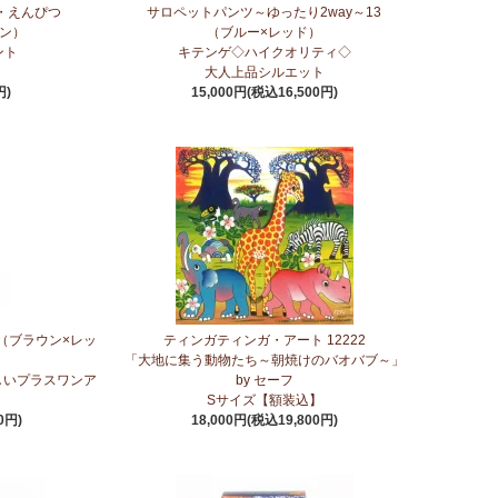
・えんぴつ
サロペットパンツ～ゆったり2way～13
素材 環境配慮したエシカル製品～
ーン）
（ブルー×レッド）
ント
キテンゲ◇ハイクオリティ◇
天然素材 環境配慮したエシカル製品～
大人上品シルエット
円)
15,000円(税込16,500円)
◇で仕立てた新作登場！『ニッポンの技×アフリカの色』
介してまいります。
茶～無農薬手摘み茶葉～
（ブラウン×レッ
ティンガティンガ・アート 12222
エット
「大地に集う動物たち～朝焼けのバオバブ～」
しいプラスワンア
by セーフ
ンツが、さらに進化してバージョンアップ！
Sサイズ【額装込】
0円)
18,000円(税込19,800円)
ア紅茶～無農薬手摘み茶葉～
塩＞～こだわりの大粒 香り高くコク深いまろやかな甘み～