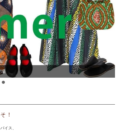
登場
ナッツ～大粒 コク深い まろやかな甘み～
こそ！
スパイス、