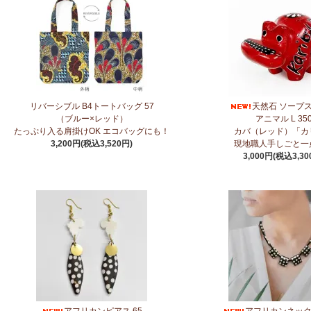
3/27：
キテンゲ◇ハイクオリティ◇2026新柄 タンザニアより新入荷！
～
3/27：
サーカスパンツ
新入荷！～キテンゲ◇ハイクオリティ◇で仕立てた
3/19：
新作！ローブカーディガン～長袖ロング丈の羽織りもの～
新入荷！
ポンの技×アフリカの色』
3/11：
リボン付きブラウス アレンジいろいろ9way仕様！
新入荷！～キテ
リバーシブル B4トートバッグ 57
天然石 ソープ
技×アフリカの色』
（ブルー×レッド）
アニマル L 35
たっぷり入る肩掛けOK エコバッグにも！
カバ（レッド）「カ
3,200円(税込3,520円)
現地職人手しごと一
3/11：
イレギュラーヘム タックスカート
新入荷！～キテンゲ◇ハイクオリ
3,000円(税込3,30
色』
2/4：
長財布L字ファスナー～キテンゲ本革仕立て
～キテンゲ◇ハイクオリ
色』
2/3：
キテンゲ本革 名刺ケース
～キテンゲ◇ハイクオリティ◇で仕立てた
2/3：
オトナの多機能リュック～キテンゲ本革仕立て
～キテンゲ◇ハイク
色』
1/23：ティンガティンガ・アート～Sサイズの作品 新入荷！作家名ごと
→ 作家名 A―L
→ 作家名 M―Z
アフリカンピアス 65
アフリカンネックレ