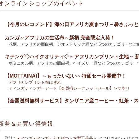
オンラインショップのイベント
【今月のレコメンド】海の日アフリカ夏まつり～暑さふっと
カンガ～アフリカの生活布～新柄 完全限定入荷！
花柄、アフリカの面白柄、ジオメトリック柄など 6つのカテゴリーでご
キテンゲ◇ハイクオリティ◇～アフリカンプリント生地～ 
ボタニカル柄、アフリカの面白柄、ペイズリー柄など 6つのカテゴリー
【MOTTAINAI】～もったいない～特価セール開催中！
アフリカンプリント布はぎれ
ティンガティンガ・アート【会員様シークレットセール】ワケあり
【全国送料無料サービス】タンザニア産コーヒー・紅茶・ス
2025新刊！「アフリカのむかしばなし〈全3巻〉」
カンガ～アフリカの生活布～ 新柄入荷！〈大判復刻版〉入
新着＆お買い得情報
花柄、アフリカの面白柄、ジオメトリック柄など5つのカテゴリーでご
カンガ 会員様お買い得！
カンガ 人気柄が限定数再入荷！
限定生産
7/31：
ティンガティンガ・えんぴつ～木製工芸品～
アフリカインテリアコ