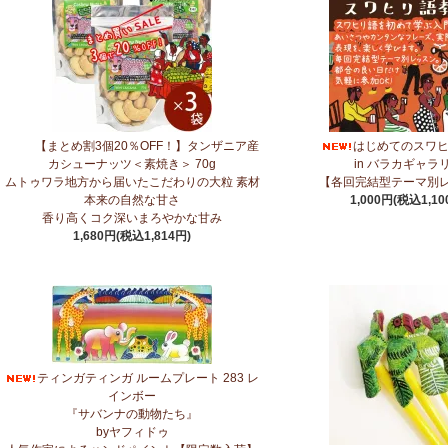
7/10：
ティンガティンガ・アート～マサイの作品
新入荷！
7/10：ティンガティンガ・アート～Sサイズの作品 新入荷！作家名ごと
→ 作家名 A―L
→ 作家名 M―Z
7/7：
カンガ2026新柄 タンザニアより完全限定入荷！
～アフリカの生活布
7/3：
【まとめ割SALE！】3個で10％OFF！タンザニア産カシューナッ
【まとめ割3個20％OFF！】タンザニア産
はじめてのスワ
ろやかな甘み～
カシューナッツ＜素焼き＞ 70g
in バラカギャラ
ムトゥワラ地方から届いたこだわりの大粒 素材
【各回完結型テーマ別
本来の自然な甘さ
1,000円(税込1,10
6/30：
マルチモバイルポーチ
新入荷！『ニッポンの技×アフリカの色』
香り高くコク深いまろやかな甘み
1,680円(税込1,814円)
6/30：ティンガティンガ・アート～Sサイズの作品 新入荷！作家名ごと
→ 作家名 A―L
→ 作家名 M―Z
6/24：
アフリカスクワランオイル～100％天然由来成分、無添加～
ウエル
6/19：
ティンガティンガ ステッカー
新入荷！ダイカットシール ミニデコ
6/11：
スクエアトートバッグ～キテンゲ本革仕立て
～キテンゲ◇ハイクオ
ティンガティンガ ルームプレート 283 レ
色』
インボー
『サバンナの動物たち』
byヤフィドゥ
5/30：
大人気！フレアスリーブ ロングワンピース
新入荷！