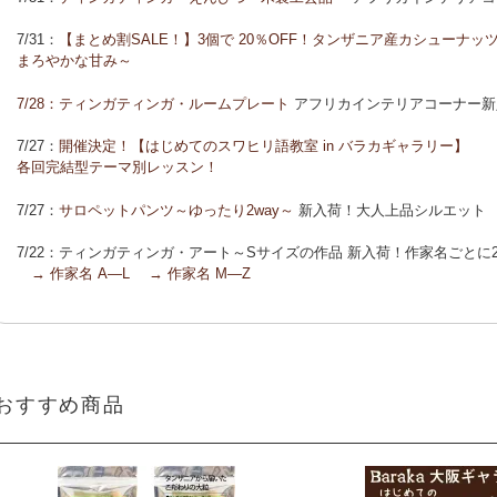
「ポイントカーニバル」開催中
7/31：
【まとめ割SALE！】3個で 20％OFF！タンザニア産カシューナ
◆お買い上げ商品へのご感想をお送り下さると、お買い物に使えるポイ
まろやかな甘み～
7/28：
ティンガティンガ・ルームプレート
アフリカインテリアコーナー新
7/27：
開催決定！【はじめてのスワヒリ語教室 in バラカギャラリー】
各回完結型テーマ別レッスン！
7/27：
サロペットパンツ～ゆったり2way～
新入荷！大人上品シルエット
7/22：ティンガティンガ・アート～Sサイズの作品 新入荷！作家名ごと
→ 作家名 A―L
→ 作家名 M―Z
7/22：
ティンガティンガ・アート～マサイの作品
新入荷！
7/21：
夏休み開催決定！【アフリカンワークショップ in バラカギャラリ
「ティンガティンガ・うちわ作り」 「ティンガティンガを描こう」
おすすめ商品
7/21：
リバーシブルB4トートバッグ
新入荷！
7/17：
フリルマルチストール
新入荷！ ～腰や首に巻いてアレンジ無限大！