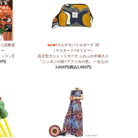
に2つのカテゴリーでご紹介します
～
ツ＜素焼き＞＜うす塩＞～こだわりの大粒 香り高くコク深いま
ヒリ語教室
マルチモバイルポーチ 30
リー
（マスタード×ネイビー）
レッスン】
自立型ガジェットポーチ ふわふわ中綿入り
0円)
『ニッポンの技×アフリカの色』 一点もの
3,600円(税込3,960円)
に2つのカテゴリーでご紹介します
ネス アロマ カテゴリーに新入荷！
ステッカー
リティ◇で仕立てた新作登場！『ニッポンの技×アフリカの