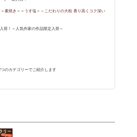
ッツ＜素焼き＞＜うす塩＞～こだわりの大粒 香り高くコク深い
ントプレゼント！詳しくは、
こちら！
入荷！～人気作家の作品限定入荷～
に2つのカテゴリーでご紹介します
ー】