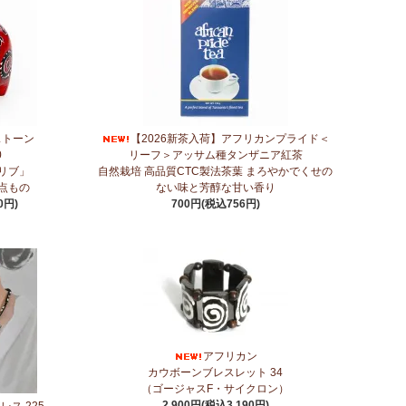
アフリカンプリント生地～
新作登場！『ニッポンの技×アフリカの色』
～キテンゲ◇ハイクオリティ◇で仕立てた新作登場！『ニッ
ンゲ◇ハイクオリティ◇で仕立てた新作登場！『ニッポンの
ストーン
【2026新茶入荷】アフリカンプライド＜
0
リーフ＞アッサム種タンザニア紅茶
リブ」
自然栽培 高品質CTC製法茶葉 まろやかでくせの
点もの
ない味と芳醇な甘い香り
ティ◇で仕立てた新作登場！『ニッポンの技×アフリカの
0円)
700円(税込756円)
ティ◇で仕立てた新作登場！『ニッポンの技×アフリカの
新作登場！『ニッポンの技×アフリカの色』
オリティ◇で仕立てた新作登場！『ニッポンの技×アフリカの
アフリカン
カウボーンブレスレット 34
に2つのカテゴリーでご紹介します
（ゴージャスF・サイクロン）
2,900円(税込3,190円)
ス 225