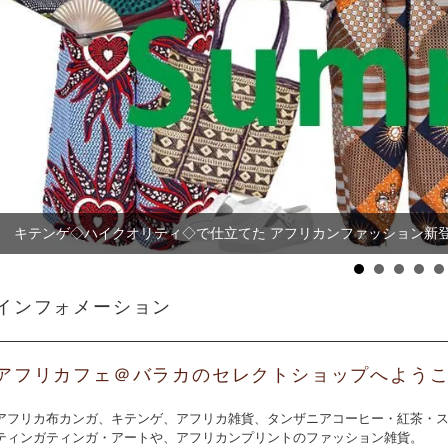
キテンゲ◇ハイクオリティ◇で仕立てた アフリカンファッション新
【まとめ割SALE！】【3個で20％OFF！】タンザニア産 カシュー
インフォメーション
アフリカフェ＠バラカのセレクトショップへよう
アフリカ布カンガ、キテンゲ、アフリカ雑貨、タンザニアコーヒー・紅茶・
ティンガティンガ・アートや、アフリカンプリントのファッション雑貨。