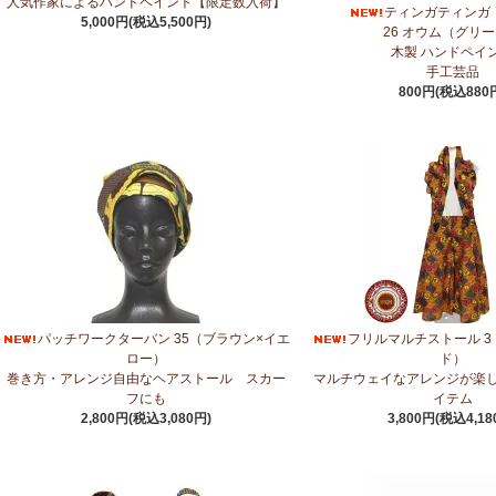
人気作家によるハンドペイント【限定数入荷】
ティンガティンガ
5,000円(税込5,500円)
5/14：
アフリカンピアス
アフリカンアクセサリーコーナー新入荷！～天然
26 オウム（グリ
木製 ハンドペイ
5/14：
アフリカンネックレス
アフリカンアクセサリーコーナー新入荷！～
手工芸品
800円(税込880
5/4：
ノーカラーボレロジャケット
新入荷！～キテンゲ◇ハイクオリティ
5/4：
キコイ アフリカの布ページに新入荷！
～東アフリカ港町の綿織布
5/1：
ティンガティンガ・アート～ズベリの作品コーナー
新入荷！
私たちバラカは、ズベリが遺してくださった作品を、これからも大切に紹
4/23：
【2026新茶入荷】アフリカンプライド～アッサム種タンザニア紅
4/15：
大人気！パッチワークターバン～巻き方・アレンジ自由～
新入荷！
パッチワークターバン 35（ブラウン×イエ
フリルマルチストール 3
4/15：
ノースリーブワンピース～前後2way仕様～
新入荷！ゆったりシル
ロー）
ド）
巻き方・アレンジ自由なヘアストール スカー
マルチウェイなアレンジが楽
4/15：
【新登場】ティアードフレアパンツ
新入荷！大人気のティアードパ
フにも
イテム
2,800円(税込3,080円)
3,800円(税込4,18
4/13：
【2026新茶 予約開始】アフリカンプライド～アッサム種タンザニ
4/13：
【2026新豆入荷】タンザニア産カシューナッツ＜素焼き＞＜うす