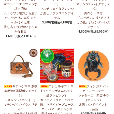
産カシューナッツ＜うす
ー）
キテンゲ◇ハイクオリテ
5/1：
ティンガティンガ・アート～ズベリの作品コーナー
新入荷！
塩＞ 70g
マルチウェイなアレンジ
ィ◇
私たちバラカは、ズベリが遺してくださった作品を、これからも
ムトゥワラ地方から届い
が楽しいプラスワンアイ
共布ケース付
大切に紹介してまいります。
たこだわりの大粒 まろ
テム
『ニッポンの技×アフリ
やかうす塩味
3,800円(税込4,180円)
カの色』ジェンダーレス
4/23：
【2026新茶入荷】アフリカンプライド～アッサム種タンザ
香り高くコク深いまろや
デザイン
ニア紅茶～無農薬手摘み茶葉～
かな甘み
4,600円(税込5,060円)
1,680円(税込1,814円)
4/15：
大人気！パッチワークターバン～巻き方・アレンジ自由～
新入荷！
4/15：
ノースリーブワンピース～前後2way仕様～
新入荷！ゆった
りシルエット
4/15：
【新登場】ティアードフレアパンツ
新入荷！大人気のティ
アードパンツが、さらに進化してバージョンアップ！
4/13：
【2026新茶 予約開始】アフリカンプライド～アッサム種タ
キテンゲ本革 多機
エシカルギフト M
ティンガティン
ンザニア紅茶～無農薬手摘み茶葉～
能5WAY薄型ポシェット
1（キテンゲきんちゃく
ガ・コースター
18
袋ラッピング）
シャターニ・精霊 440
4/13：
【2026新豆入荷】タンザニア産カシューナッツ＜素焼き＞
（オレンジ×ホワイト）
カフェアフリカ・バラカ
（オレンジ）
＜うす塩＞～こだわりの大粒 香り高くコク深いまろやかな甘み～
キテンゲ◇ハイクオリテ
瓶、マサイビーズコース
木製 ハンドペイント
ィ◇
ター ペア、キテンゲ巾
工芸品
3/27：
キテンゲ◇ハイクオリティ◇2026新柄 タンザニアより新入
ショルダー長短2本付 軽
着袋 使い捨てないずっ
800円(税込880円)