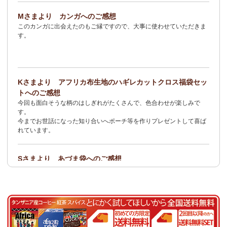
2/3：
オトナの多機能リュック～キテンゲ本革仕立て
～キテンゲ◇
Mさまより カンガへのご感想
ハイクオリティ◇で仕立てた新作登場！『ニッポンの技×アフリカ
このカンガに出会えたのもご縁ですので、大事に使わせていただきま
の色』
す。
1/23：ティンガティンガ・アート～Sサイズの作品 新入荷！作家
名ごとに2つのカテゴリーでご紹介します
→ 作家名 A―L
→ 作家名 M―Z
Kさまより アフリカ布生地のハギレカットクロス福袋セッ
1/19
イージーパンツ～美脚ゆるやかブーツカットデザイン～
キテ
トへのご感想
ンゲ◇ハイクオリティ◇で仕立てた新作登場！『ニッポンの技×ア
今回も面白そうな柄のはしぎれがたくさんで、色合わせが楽しみで
フリカの色』
す。
今までお世話になった知り合いへポーチ等を作りプレゼントして喜ば
1/19：
エコバッグ≪2サイズ展開≫
新入荷！
れています。
1/19：ティンガティンガ・アート～Lサイズの作品 新入荷！作家
名ごとに2つのカテゴリーでご紹介します
Sさまより あづま袋へのご感想
→ 作家名 A―L
→ 作家名 M―Z
とても可愛く、着こなしのアクセントになります。軽くて丈夫なので
持ち運びしやすいです。
1/19：ティンガティンガ・アート～Sサイズの作品 新入荷！作家
名ごとに2つのカテゴリーでご紹介します
Nさまより 乳香フランキンセンスへのご感想
→ 作家名 A―L
→ 作家名 M―Z
食べてみたくて買いました。青い皮の柑橘系の様な香りと木の様な形
容し難い香りがする、なんとも言えない香りです。
1/15：
2026年 バラカの福袋≪数量限定で再販決定！≫