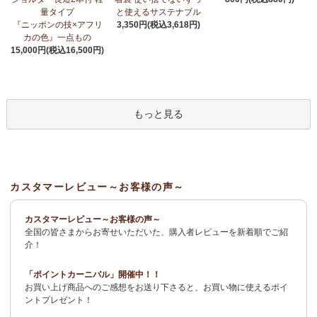
荷！
～アフリカンプリント生地～
量タイプ
と使えるサステナブル
『ニッポンの技×アフリ
3,350円(税込3,618円)
3/27：
サーカスパンツ
新入荷！～キテンゲ◇ハイクオリティ◇で
カの色』一点もの
仕立てた新作登場！『ニッポンの技×アフリカの色』
15,000円(税込16,500円)
3/19：
新作！ローブカーディガン～長袖ロング丈の羽織りもの～
新入荷！～キテンゲ◇ハイクオリティ◇で仕立てた新作登場！
『ニッポンの技×アフリカの色』
もっと見る
3/11：
リボン付きブラウス アレンジいろいろ9way仕様！
新入
荷！～キテンゲ◇ハイクオリティ◇で仕立てた新作登場！『ニッ
ポンの技×アフリカの色』
3/11：
イレギュラーヘム タックスカート
新入荷！～キテンゲ◇ハ
カスタマーレビュー～お客様の声～
イクオリティ◇で仕立てた新作登場！『ニッポンの技×アフリカの
色』
カスタマーレビュー～お客様の声～
全国の皆さまからお寄せいただいた、購入者レビューを新着順でご紹
2/4：
長財布L字ファスナー～キテンゲ本革仕立て
～キテンゲ◇ハ
介！
イクオリティ◇で仕立てた新作登場！『ニッポンの技×アフリカの
色』
「ポイントカーニバル」開催中！！
お買い上げ商品へのご感想をお送り下さると、お買い物に使えるポイ
2/3：
キテンゲ本革 名刺ケース
～キテンゲ◇ハイクオリティ◇で
ントプレゼント！
仕立てた新作登場！『ニッポンの技×アフリカの色』