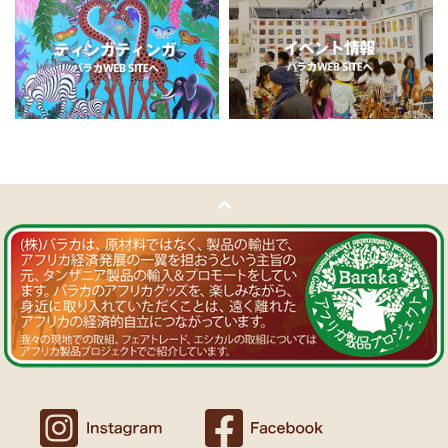
11/5：
ティンガティンガ・アート～チャリンダの作品コーナー
新
Ｔさまより ソープストーン絵皿へのご感想
入荷！
アフリカン調の雑貨を並べて、玄関でキーを入れて見せるインテリア
私たちバラカは、チャリンダが遺してくださった作品を、これか
として使っています。
らも大切に紹介してまいります。
重さがあり安定感があるので使いやすいと思います。
11/4：
ティンガティンガ・アート～マサイの作品
新入荷！
Ｍさまより キテンゲ Vネックノースリーブワンピースへの
11/4：ティンガティンガ・アート～Sサイズの作品 新入荷！作家
ご感想
名ごとに2つのカテゴリーでご紹介します
ワンピースとカフタン、素敵です。こういうのを探していました。
→ 作家名 A―L
→ 作家名 M―Z
以前にもカンガを購入したのですが、気に入って毎日のように着てい
ます。
11/1：
【MOTTAINAI】～もったいないセール～タンザニア産カシ
カンガスタイル、アフリカンファッションを広める活動中！
ューナッツ＜素焼き＞ 賞味期限切れ大特価！
～期間限定 在庫限り
11/1：
【MOTTAINAI】～もったいないセール～タンザニア産カシ
Ｍさまより カンガへのご感想
ューナッツ＜うす塩＞ 賞味期限切れ大特価！
～期間限定 在庫限り
バラカのショップは、カンガも端処理してあってすぐ着れるし、カフ
タンも、このワンピースも、脇が大きく開いているので、素肌寝（家
11/1：
アフリカ・ガラスビーズ ジュエリー
新入荷！トレーディン
でも外でも）にとてもイイと思う。
グビーズ～現地職人の特別注文による一点もの～
Ｆさまより アフリカンアクセサリーへのご感想
10/27：
ティンガティンガ・ルームプレート
アフリカインテリア
コーナー新入荷！～人気作家の作品限定入荷～
アフリカンピアス３７ カウボーンマーブルが届きました。
しっかりした作りでイメージ通りの品でした。
似たテイストのネックレスを持っていて、合わせるピアスを探してい
10/27：ティンガティンガ・アート～Sサイズの作品 新入荷！作家