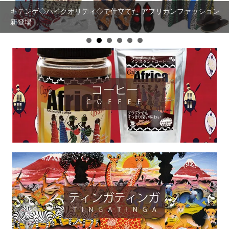
キテンゲ◇ハイクオリティ◇で仕立てた アフリカンファッション
【まとめ割SALE！】【3個で20％OFF！】タンザニア産 カシュー
新登場
ナッツ～大粒 コク深い まろやかな甘み～