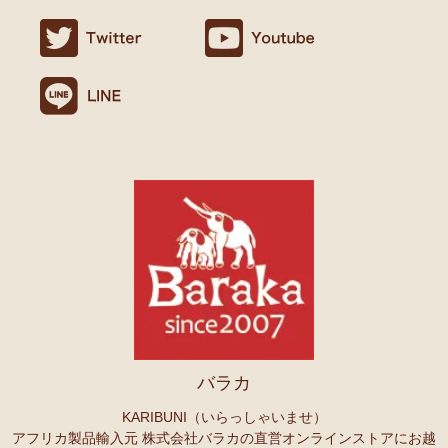
ましたので満足です。
名ごとに2つのカテゴリーでご紹介します
連絡や包装などもよかったです。
→ 作家名 A―L
→ 作家名 M―Z
10/24：
天然素材ココナッツ ロングネックレス
アフリカンアクセ
Ｏさまより キテンゲへのご感想
サリーコーナー新入荷！～天然素材 環境配慮したエシカル製品～
無事、商品受け取りました。ありがとうございますっ。
アフリカ布、元気がでますっ！
10/22：
マルチモバイルポーチ
新入荷！『ニッポンの技×アフリカ
4月頭の横浜赤レンガに毎年行っていますが、今年は予定があり行け
の色』
ず。。
また、バラカさんのイベントにもお邪魔できたらと思います。
10/22：
シュシュ～ヘアアクセサリー
ファッションページに新入
荷！～アフリカの色×こさえたん～
Ｓさまより あったか裏ボア！キテンゲ ネックウォーマー
10/20：
カンガ～アフリカの生活布～ 人気柄が限定数再入荷！現
へのご感想
品限り！
どれも素敵な柄で迷いますね。全部やっぱりかわいい。家族にプレセ
ントも考えているので、思いっきり買おうと思います。
10/20：
マサイシュカ アフリカの布ページに新入荷！
～誇り高き
上高地の山に行ったときに、アフリカと日本の山のマッチング合うな
マサイ民族のマント 軽くおしゃれなブランケット
ーと思ってネックウォーマーを身に着けました。
10/20：
スクエアトートバッグ～キテンゲ本革仕立て
～キテンゲ
バラカ
◇ハイクオリティ◇で仕立てた新作登場！『ニッポンの技×アフリ
Ｏさまより ザンジバルスパイスMIXスパイスのご感想
カの色』
実は、昨年4月にイベントで購入して以来、未使用だったのですが、
KARIBUNI（いらっしゃいませ）
年明けから使い始め、これはおいしい！と思い、今回たくさん購入さ
アフリカ製品輸入元 株式会社バラカの直営オンラインストアにお越
10/20：
ミニころりんハンドバッグ～キテンゲ本革仕立て
～キテ
せていただきました。