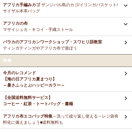
ミルクティーに合わせる毎朝の紅茶として、味とコストのバランスが
アフリカ手編みカゴ
ザンジバル島のカゴ/イリンガバスケット/
12/3：ティンガティンガ・アート～Sサイズの作品 新入荷！作家
非常に良く、長く家族で愛飲しています。
サイザル本革バッグ
名ごとに2つのカテゴリーでご紹介します
→ 作家名 A―L
→ 作家名 M―Z
アフリカの布
M さまより キテンゲde洗える立体布マスク～やさしいゴ
11/25：ティンガティンガ・アート～Lサイズの作品 新入荷！作家
マサイシュカ・キコイ・手織ストール
ム リバーシブルOKへのご感想
名ごとに2つのカテゴリーでご紹介します
お揃いの柄のフレアスリーブワンピースとペアで使ってます！大のお
→ 作家名 A―L
→ 作家名 M―Z
バラカのアフリカンワークショップ・スワヒリ語教室
気に入り♪
ティンガティンガやアフリカ布で遊ぼう
11/25：ティンガティンガ・アート～Sサイズの作品 新入荷！作家
名ごとに2つのカテゴリーでご紹介します
Ｙ さまより キテンゲティアードパンツへのご感想
特集
→ 作家名 A―L
→ 作家名 M―Z
暑い毎日、活躍してもらいますね。
今月のレコメンド
11/21：
【新登場】サロペットパンツ～ゆったり2way～
新入荷！
【海の日アフリカ夏まつり】
大人上品シルエット
M さまより キテンゲ ランチクロスへのご感想
～暑さふっとぶハッピーカラー～
たいへん吸水性良いです。大判でハンカチとして便利に使えます。
11/20：
キテンゲ本革 ころりんトートバッグ
～キテンゲ◇ハイク
オリティ◇で仕立てた新作登場！『ニッポンの技×アフリカの色』
【全国送料無料サービス】
コーヒー・紅茶・トートバッグ・書籍
T さまより キテンゲ フレアスリーブ ロングワンピースへ
11/19：
【MOTTAINAI】～もったいない～アジュワ・デーツ ワ
のご感想
ケあり 賞味期限間近セール！
アフリカ布エコバッグ特集
～洗って繰り返し使える～レジ袋有
デザイン、着心地、完璧です！ずっと作って欲しいです。よろしくお
願いします！
料化に備えましょう■送料無料も
11/18：
ティンガティンガ・アート【会員様シークレットセール】
～ワケあり限定品
入荷！