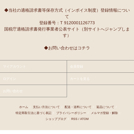
10/2：
レギュラーカラー半袖シャツ
～キテンゲ◇ハイクオリティ
本当に魔法にかかったように、楽しく、愉快な雰囲気に包まれます。
◇で仕立てた新作登場！『ニッポンの技×アフリカの色』
◆当社の適格請求書等保存方式（インボイス制度）登録情報につい
て
9/25：
【MOTTAINAI】～もったいない～カシューナッツ ワケあ
Ｓさまより ティンガティンガ・アートへのご感想
登録番号：T 9120001126773
り 賞味期限間近セール！
先日購入させて頂いた絵は大変気にいっています。
国税庁適格請求書発行事業者公表サイト（別サイトへジャンプしま
また、ダウディのほかの作品を紹介して頂き、ありがとうございま
す）
9/22：
【予約開始】ティンガティンガ・カレンダー『ティンガテ
す。他にも2点気になる作品があります。
ィンガと暮らす12か月』 完全限定生産
◆お問い合わせはコチラ
9/22：
オトナの多機能リュック～キテンゲ本革仕立て
～キテンゲ
Ｇさまより アフリカンネックレスへのご感想
◇ハイクオリティ◇で仕立てた新作登場！『ニッポンの技×アフリ
アフリカらしいデザインで素敵です。形もいいけど、色も素敵！
カの色』
今着けているネックレスと合わせて2つを重ねづけを楽しみます！
マイアカウント
会員登録
9/22：
リバーシブルB4トートバッグ
新入荷！
ログイン
カートを見る
Ｙさまより 紅茶アフリカンプライドへのご感想
9/18：
ノースリーブ マーメイド ロングワンピース
新入荷！～キ
アフリカンプライド リーフのリピーターです。
お問い合わせ
テンゲ◇ハイクオリティ◇で仕立てた新作登場！
ミルクティーで飲むとすごく美味しいです。
8/29：
マーメイドスカート
新入荷！～キテンゲ◇ハイクオリティ
ホーム
/
支払い方法について
/
配送・送料について
/
返品について
/
Ｋさまより ■初めての方限定■全国送料無料■カフェアフリ
◇で仕立てた新作登場！『ニッポンの技×アフリカの色』
特定商取引法に基づく表記
/
プライバシーポリシー
/
メルマガ登録・解除
/
カ・バラカへのご感想
ショップブログ
/
RSS
/
ATOM
8/26：
手彫り金細工ジュエリー 新入荷！～ザンジバル金職人のハ
私、普段インスタントは飲まないのです。
ンドメイド細工～
豆とは全然違って美味しいと思えなくて。
でも、急いでるときにパパッと出来て良いかなあって思って、美味し