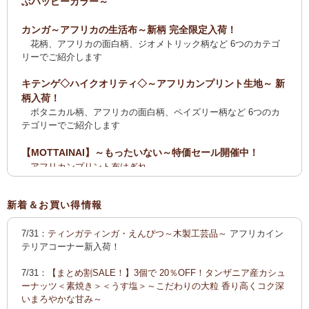
ぶハッピーカラー～
カンガ～アフリカの生活布～新柄 完全限定入荷！
花柄、アフリカの面白柄、ジオメトリック柄など 6つのカテゴ
リーでご紹介します
キテンゲ◇ハイクオリティ◇～アフリカンプリント生地～ 新
柄入荷！
ボタニカル柄、アフリカの面白柄、ペイズリー柄など 6つのカ
テゴリーでご紹介します
【MOTTAINAI】～もったいない～特価セール開催中！
アフリカンプリント布はぎれ
ティンガティンガ・アート【会員様シークレットセール】ワケ
あり
新着＆お買い得情報
【全国送料無料サービス】タンザニア産コーヒー・紅茶・ス
7/31：
ティンガティンガ・えんぴつ～木製工芸品～
アフリカイン
パイス・デーツ・乳香・モリンガ・書籍
テリアコーナー新入荷！
2025新刊！「アフリカのむかしばなし〈全3巻〉」
7/31：
【まとめ割SALE！】3個で 20％OFF！タンザニア産カシュ
カンガ～アフリカの生活布～ 新柄入荷！〈大判復刻版〉入
ーナッツ＜素焼き＞＜うす塩＞～こだわりの大粒 香り高くコク深
荷！
いまろやかな甘み～
花柄、アフリカの面白柄、ジオメトリック柄など5つのカテゴリ