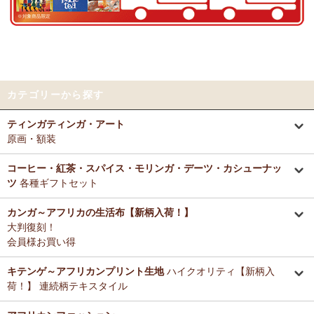
好きとか嫌いとかいう感覚よりも急に眠くなって来たので、リラック
～アフリカングッズ満杯～1年間の感謝をこめて
スしているのを感じます。なんとなく、良いなぁ。
前日心身に負担がかかる事があったので、癒される感覚が有難いで
12/25：
ティンガティンガ・アート～ロングサイズ（縦長・横長）
す。素敵なお品をありがとうございます。
の作品
新入荷！
12/25：
ステッチVネック ノースリーブブラウス
新入荷！～キテ
Tさまより カンガへのご感想
ンゲ◇ハイクオリティ◇で仕立てた新作登場！
カテゴリーから探す
テーブルクロスとして使用中。大きさが少し違っていたりちょっと曲
がっていたりもするけどご愛嬌の範疇です。布自体は目が詰まってし
12/25：
マサイシュカ アフリカの布ページに新入荷！
～誇り高き
ティンガティンガ・アート
っかりした良い生地です。一番心配だった洗濯ですが、ネットに入れ
マサイ民族のマント 軽くおしゃれなブランケット
原画・額装
て手洗いモードで洗濯機にかけ、終わったらすぐ干し、うちの場合は
色落ち、色移りなく大丈夫でした。洗濯ジワも殆どない（個人の感想
12/25：
ティンガティンガ・アート～マサイの作品
新入荷！
です！）のでノーアイロンで使用しています。
コーヒー・紅茶・スパイス・モリンガ・デーツ・カシューナッ
リビングが無地だらけなので、カンガのデザインがいいアクセントに
ツ
各種ギフトセット
12/25：
ティンガティンガ・アート～シャターニ（アフリカの精
なりちょっと素敵空間に。
霊）の作品
新入荷！
春になったら腰巻きスカートや、ストールにしてもいいかなと思って
カンガ～アフリカの生活布【新柄入荷！】
います。
大判復刻！
12/25：
平ポーチ 大中小 3サイズ展開
新入荷！
会員様お買い得
12/20：
2026年 バラカの福袋～2025.12/20（土）予約販売開始
Tさまより アジュワ・デーツへのご感想
～アフリカングッズ満杯～1年間の感謝をこめて
≪数量限定販売
高級ドライフルーツ、安価で買えてうれしいです。
キテンゲ～アフリカンプリント生地
ハイクオリティ【新柄入
≫
荷！】 連続柄テキスタイル
Ｋさまより ザンジバルミックススパイスのご感想
12/18：
ティンガティンガ 木製コースター
アフリカインテリアコ