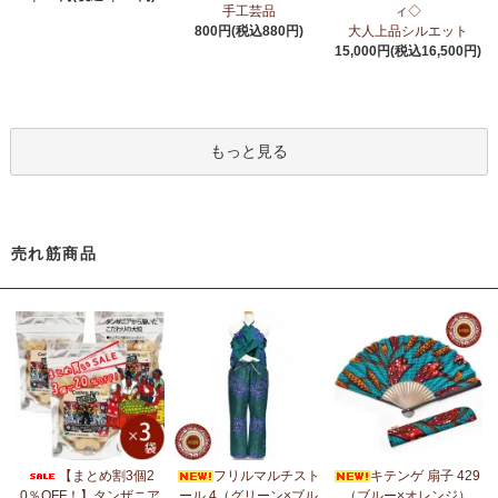
6/24：
アフリカスクワランオイル～100％天然由来成分、無添加～
手工芸品
ィ◇
ウエルネス アロマ カテゴリーに新入荷！
800円(税込880円)
大人上品シルエット
15,000円(税込16,500円)
6/19：
ティンガティンガ ステッカー
新入荷！ダイカットシール
ミニデコステッカー
6/11：
スクエアトートバッグ～キテンゲ本革仕立て
～キテンゲ◇
もっと見る
ハイクオリティ◇で仕立てた新作登場！『ニッポンの技×アフリカ
の色』
5/30：
大人気！フレアスリーブ ロングワンピース
新入荷！
売れ筋商品
5/14：
アフリカンピアス
アフリカンアクセサリーコーナー新入
荷！～天然素材 環境配慮したエシカル製品～
5/14：
アフリカンネックレス
アフリカンアクセサリーコーナー新
入荷！～天然素材 環境配慮したエシカル製品～
5/4：
ノーカラーボレロジャケット
新入荷！～キテンゲ◇ハイクオ
リティ◇で仕立てた新作登場！『ニッポンの技×アフリカの色』
5/4：
キコイ アフリカの布ページに新入荷！
～東アフリカ港町の
【まとめ割3個2
フリルマルチスト
キテンゲ 扇子 429
綿織布
0％OFF！】タンザニア
ール 4（グリーン×ブル
（ブルー×オレンジ）