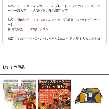
ーでご紹介します
7/28：
ティンガティンガ・ルームプレート
アフリカインテリアコ
カンガ 会員様お買い得！
カンガ 人気柄が限定数再入荷！
限
ーナー新入荷！～人気作家の作品限定入荷～
定生産記念カンガ 会員セール中！
7/27：
開催決定！【はじめてのスワヒリ語教室 in バラカギャラリ
「ポイントカーニバル」開催中
ー】
◆お買い上げ商品へのご感想をお送り下さると、お買い物に使
各回完結型テーマ別レッスン！
えるポイントプレゼント！詳しくは、
こちら！
7/27：
サロペットパンツ～ゆったり2way～
新入荷！大人上品シル
エット
7/22：ティンガティンガ・アート～Sサイズの作品 新入荷！作家
名ごとに2つのカテゴリーでご紹介します
→ 作家名 A―L
→ 作家名 M―Z
おすすめ商品
7/22：
ティンガティンガ・アート～マサイの作品
新入荷！
7/21：
夏休み開催決定！【アフリカンワークショップ in バラカギ
ャラリー】
「ティンガティンガ・うちわ作り」 「ティンガティンガを描こ
う」
7/21：
リバーシブルB4トートバッグ
新入荷！