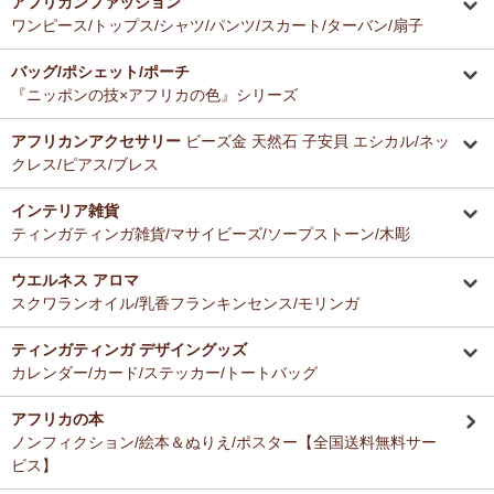
アフリカンファッション
ーナー新入荷！
とても美味しくて毎日使っています。どのお料理なんにでも合いま
ワンピース/トップス/シャツ/パンツ/スカート/ターバン/扇子
す。
12/16：
ガウチョパンツ
～キテンゲ◇ハイクオリティ◇で仕立てた
バッグ/ポシェット/ポーチ
新作登場！～楽ちんクロップド丈～
Ａ さまより ティンガティンガ・アートへのご感想
『ニッポンの技×アフリカの色』シリーズ
ドゥケさんの画は数年前から気になっていて、今回思いきって購入す
12/16：
キテンゲ 本革ショルダーミニバッグ 3WAY 斜掛けOK
～
ることにしました。とても楽しみにしております。
キテンゲ◇ハイクオリティ◇で仕立てた新作登場！『ニッポンの
アフリカンアクセサリー
ビーズ金 天然石 子安貝 エシカル/ネッ
技×アフリカの色』
クレス/ピアス/ブレス
Ｂ さまより 紅茶アフリカンプライドへのご感想
12/4：ティンガティンガ・アート～Mサイズの作品 新入荷！作家
インテリア雑貨
バラカの紅茶は香りがよくて大好きです。これからも愛飲させていた
名ごとに2つのカテゴリーでご紹介します
ティンガティンガ雑貨/マサイビーズ/ソープストーン/木彫
だきます。
→ 作家名 A―L
→ 作家名 M―Z
ウエルネス アロマ
12/4：
ティンガティンガ・アート～チャリンダの作品コーナー
新
Ｓ さまより キテンゲ平ポーチへのご感想
スクワランオイル/乳香フランキンセンス/モリンガ
入荷！
以前プレゼントでいただいた平ポーチ、母子手帳がちょうど入り、毎
私たちバラカは、チャリンダが遺してくださった作品を、これか
日使っています。
らも大切に紹介してまいります。
ティンガティンガ デザイングッズ
今回同じ「中サイズ」を買いましたが、造りがわずかに異なるよう
カレンダー/カード/ステッカー/トートバッグ
で、1センチくらい心持ち小くて母子手帳がぎりぎり入りませんでし
12/3：
ティンガティンガ 木製コースター
アフリカインテリアコー
た。
ナー新入荷！
アフリカの本
でもこちらもカワイイので化粧入れなどに使います。
ノンフィクション/絵本＆ぬりえ/ポスター【全国送料無料サー
12/3：
巻くポーチ 〈2サイズ展開〉～ガラスとんぼ玉付き
新入
ビス】
荷！
Ｆ さまより 紅茶アフリカンプライドへのご感想