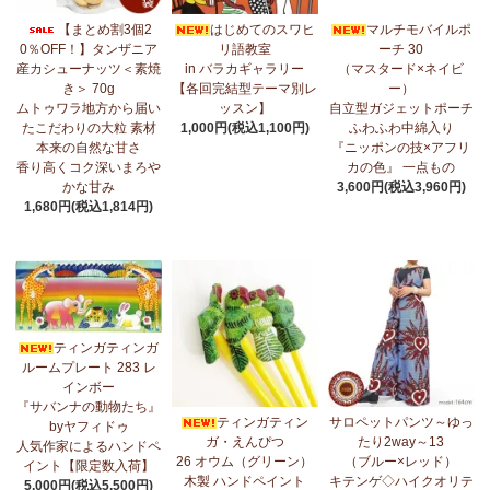
7/17：
フリルマルチストール
新入荷！ ～腰や首に巻いてアレンジ
【まとめ割3個2
はじめてのスワヒ
マルチモバイルポ
無限大！
0％OFF！】タンザニア
リ語教室
ーチ 30
産カシューナッツ＜素焼
in バラカギャラリー
（マスタード×ネイビ
7/10：
ティンガティンガ・アート～マサイの作品
新入荷！
き＞ 70g
【各回完結型テーマ別レ
ー）
ムトゥワラ地方から届い
ッスン】
自立型ガジェットポーチ
7/10：ティンガティンガ・アート～Sサイズの作品 新入荷！作家
たこだわりの大粒 素材
1,000円(税込1,100円)
ふわふわ中綿入り
名ごとに2つのカテゴリーでご紹介します
本来の自然な甘さ
『ニッポンの技×アフリ
→ 作家名 A―L
→ 作家名 M―Z
香り高くコク深いまろや
カの色』 一点もの
かな甘み
3,600円(税込3,960円)
7/7：
カンガ2026新柄 タンザニアより完全限定入荷！
～アフリカ
1,680円(税込1,814円)
の生活布～
7/3：
【まとめ割SALE！】3個で10％OFF！タンザニア産カシュー
ナッツ＜素焼き＞＜うす塩＞～こだわりの大粒 香り高くコク深い
まろやかな甘み～
ティンガティンガ
6/30：
マルチモバイルポーチ
新入荷！『ニッポンの技×アフリカ
ルームプレート 283 レ
の色』
インボー
『サバンナの動物たち』
6/30：ティンガティンガ・アート～Sサイズの作品 新入荷！作家
ティンガティン
サロペットパンツ～ゆっ
byヤフィドゥ
名ごとに2つのカテゴリーでご紹介します
ガ・えんぴつ
たり2way～13
人気作家によるハンドペ
→ 作家名 A―L
→ 作家名 M―Z
26 オウム（グリーン）
（ブルー×レッド）
イント【限定数入荷】
木製 ハンドペイント
キテンゲ◇ハイクオリテ
5,000円(税込5,500円)