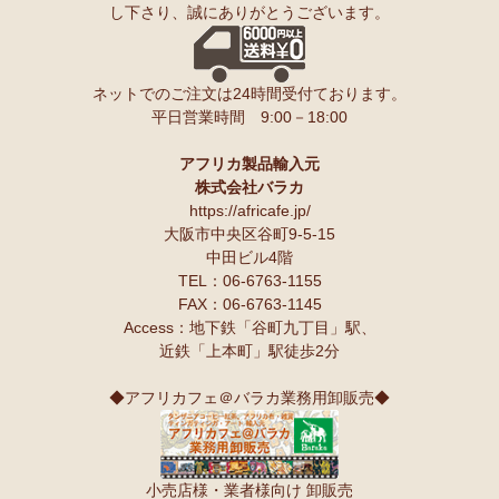
し下さり、誠にありがとうございます。
ンゲ◇ハイクオリティ◇で仕立てた新作登場！『ニッポンの技×ア
友人にもプレゼントしたいと思います♪
フリカの色』
スパイスが持つ可能性も奥深いですよね。
10/10：
長財布L字ファスナー～キテンゲ本革仕立て
～キテンゲ◇
ネットでのご注文は24時間受付ております。
ハイクオリティ◇で仕立てた新作登場！『ニッポンの技×アフリカ
Ｓさまより カシューナッツへのご感想
平日営業時間 9:00－18:00
の色』
こんにちは。昨夜コーヒーとカシューナッツを受け取りました。
早速コーヒーを飲んでカシューナッツを頂きましたが、大粒のナッツ
10/10：
天然石ソープストーン オブジェ カバ絵皿
新入荷！
でカリカリとしてローストの感じもよく豆本来の甘みもあり、とても
アフリカ製品輸入元
美味しいと思います。
株式会社バラカ
塩味もちょうど良いです。
10/10：
アフリカンキーホルダー バッグチャーム
インテリア アフ
https://africafe.jp/
夫も私もナッツ類が大好きで、食べだしたら止まりません。
リカ雑貨コーナー新入荷！
大阪市中央区谷町9-5-15
中田ビル4階
10/10：
ティンガティンガ・アート～ロングサイズ（縦長・横長）
TEL：06-6763-1155
Ｏさまより キテンゲ オトナのステテコパンツへのご感想
の作品
新入荷！
FAX：06-6763-1145
生地が薄く涼しい。動きやすい。履きやすい。
Access：地下鉄「谷町九丁目」駅、
10/10：ティンガティンガ・アート～Lサイズの作品 新入荷！作家
近鉄「上本町」駅徒歩2分
名ごとに2つのカテゴリーでご紹介します
Ｋさまより 絵本しんぞうとひげへのご感想
→ 作家名 A―L
→ 作家名 M―Z
小学一年の授業で、世界の民話を読もうということで、『しんぞうと
◆アフリカフェ＠バラカ業務用卸販売◆
ひげ』を読ませてもらいました。
10/2：
開催決定！【特別企画】ティンガティンガ・アーティスト
クラスで読み聞かせをすると、子ども達の笑顔があっと言う間に満開
に弟子入り体験ワークショップ
です。
〈1日コース〉〈2日コース〉 参加予約受付中！
顔を見合わせて笑う子ども、お腹を抱えて笑う子ども、面白すぎる
小売店様・業者様向け 卸販売
ー！と声をあげて笑う子ども、、、