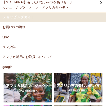
【MOTTAINAI】もったいない～ワケありセール
Ｎさまより キテンゲ リバーシブルB4トートバッグへのご
カシューナッツ・デーツ・アフリカ布ハギレ
11/17：
ティンガティンガ・アート～ロングサイズ（縦長・横長）
感想
の作品
新入荷！
派手なアフリカンがカッコいいし、重い荷物もガンガン入り、思った
ショッピングガイド
以上に頑丈で持ちやすい。
11/17：
ティンガティンガ・アート～マサイの作品
新入荷！
お買い物の流れ
11/11：
木彫りマスクお面
アフリカインテリアコーナー新入荷！
Ｆさまより キテンゲ へのご感想
～木彫職人ハンドメイド
どのキテンゲも素敵な柄ばかりであれもこれも欲しかったのですが、
Q&A
迷いに迷って今回は12種類を注文しました。次回のお楽しみに取って
11/11：
巻くポーチ 〈2サイズ展開〉～ガラスとんぼ玉付き
新入
おこうと思っています。
リンク集
荷！
カンガもキテンゲも、色や柄が大胆でエキゾチックでありながら、モ
アフリカ製品のお取扱いについて
11/11：ティンガティンガ・アート～Sサイズの作品 新入荷！作家
ダンで北欧テイストを思わせるようなものもあったりして、毎回購入
するたびに嬉しく眺め入っております。
名ごとに2つのカテゴリーでご紹介します
この布では何を作ろうか、どう飾ろうか・・・などと、想像力をかき
google
→ 作家名 A―L
→ 作家名 M―Z
たてられるものばかりです。
11/10：
ティンガティンガ・アート【会員様シークレットセール】
布の手触りもよく、縫いやすいので、大変気に入っております。
～ワケあり限定品
入荷！
ホームページには目の詰まった綿素材のものを仕入れているとありま
したが、薄手のものや、ちょっと変わった素材のものも気になりま
11/5：ティンガティンガ・アート～Lサイズの作品 新入荷！作家
す。常にたくさんの種類のあるカンガやキテンゲですが、新作新柄が
名ごとに2つのカテゴリーでご紹介します
どんどん増えることを期待しております。
→ 作家名 A―L
→ 作家名 M―Z