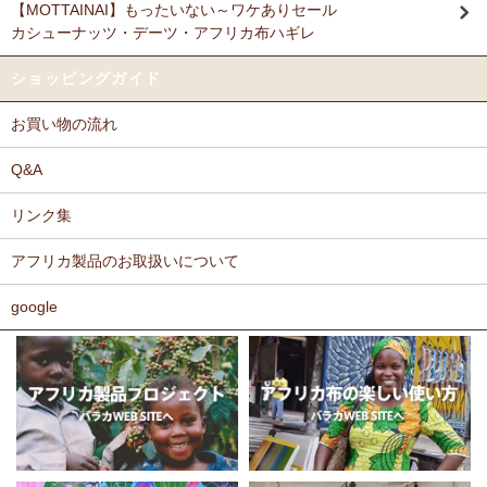
【MOTTAINAI】もったいない～ワケありセール
Ｎさまより キテンゲ リバーシブルB4トートバッグへのご
カシューナッツ・デーツ・アフリカ布ハギレ
11/17：
ティンガティンガ・アート～ロングサイズ（縦長・横長）
感想
の作品
新入荷！
派手なアフリカンがカッコいいし、重い荷物もガンガン入り、思った
ショッピングガイド
以上に頑丈で持ちやすい。
11/17：
ティンガティンガ・アート～マサイの作品
新入荷！
お買い物の流れ
11/11：
木彫りマスクお面
アフリカインテリアコーナー新入荷！
Ｆさまより キテンゲ へのご感想
～木彫職人ハンドメイド
どのキテンゲも素敵な柄ばかりであれもこれも欲しかったのですが、
Q&A
迷いに迷って今回は12種類を注文しました。次回のお楽しみに取って
11/11：
巻くポーチ 〈2サイズ展開〉～ガラスとんぼ玉付き
新入
おこうと思っています。
リンク集
荷！
カンガもキテンゲも、色や柄が大胆でエキゾチックでありながら、モ
アフリカ製品のお取扱いについて
11/11：ティンガティンガ・アート～Sサイズの作品 新入荷！作家
ダンで北欧テイストを思わせるようなものもあったりして、毎回購入
するたびに嬉しく眺め入っております。
名ごとに2つのカテゴリーでご紹介します
この布では何を作ろうか、どう飾ろうか・・・などと、想像力をかき
google
→ 作家名 A―L
→ 作家名 M―Z
たてられるものばかりです。
11/10：
ティンガティンガ・アート【会員様シークレットセール】
布の手触りもよく、縫いやすいので、大変気に入っております。
～ワケあり限定品
入荷！
ホームページには目の詰まった綿素材のものを仕入れているとありま
したが、薄手のものや、ちょっと変わった素材のものも気になりま
11/5：ティンガティンガ・アート～Lサイズの作品 新入荷！作家
す。常にたくさんの種類のあるカンガやキテンゲですが、新作新柄が
名ごとに2つのカテゴリーでご紹介します
どんどん増えることを期待しております。
→ 作家名 A―L
→ 作家名 M―Z