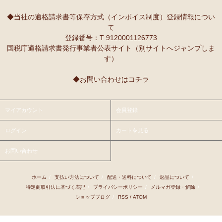
10/2：
レギュラーカラー半袖シャツ
～キテンゲ◇ハイクオリティ
本当に魔法にかかったように、楽しく、愉快な雰囲気に包まれます。
◇で仕立てた新作登場！『ニッポンの技×アフリカの色』
◆当社の適格請求書等保存方式（インボイス制度）登録情報につい
て
9/25：
【MOTTAINAI】～もったいない～カシューナッツ ワケあ
Ｓさまより ティンガティンガ・アートへのご感想
登録番号：T 9120001126773
り 賞味期限間近セール！
先日購入させて頂いた絵は大変気にいっています。
国税庁適格請求書発行事業者公表サイト（別サイトへジャンプしま
また、ダウディのほかの作品を紹介して頂き、ありがとうございま
す）
9/22：
【予約開始】ティンガティンガ・カレンダー『ティンガテ
す。他にも2点気になる作品があります。
ィンガと暮らす12か月』 完全限定生産
◆お問い合わせはコチラ
9/22：
オトナの多機能リュック～キテンゲ本革仕立て
～キテンゲ
Ｇさまより アフリカンネックレスへのご感想
◇ハイクオリティ◇で仕立てた新作登場！『ニッポンの技×アフリ
アフリカらしいデザインで素敵です。形もいいけど、色も素敵！
カの色』
今着けているネックレスと合わせて2つを重ねづけを楽しみます！
マイアカウント
会員登録
9/22：
リバーシブルB4トートバッグ
新入荷！
ログイン
カートを見る
Ｙさまより 紅茶アフリカンプライドへのご感想
9/18：
ノースリーブ マーメイド ロングワンピース
新入荷！～キ
アフリカンプライド リーフのリピーターです。
お問い合わせ
テンゲ◇ハイクオリティ◇で仕立てた新作登場！
ミルクティーで飲むとすごく美味しいです。
8/29：
マーメイドスカート
新入荷！～キテンゲ◇ハイクオリティ
ホーム
/
支払い方法について
/
配送・送料について
/
返品について
/
Ｋさまより ■初めての方限定■全国送料無料■カフェアフリ
◇で仕立てた新作登場！『ニッポンの技×アフリカの色』
特定商取引法に基づく表記
/
プライバシーポリシー
/
メルマガ登録・解除
/
カ・バラカへのご感想
ショップブログ
/
RSS
/
ATOM
8/26：
手彫り金細工ジュエリー 新入荷！～ザンジバル金職人のハ
私、普段インスタントは飲まないのです。
ンドメイド細工～
豆とは全然違って美味しいと思えなくて。
でも、急いでるときにパパッと出来て良いかなあって思って、美味し