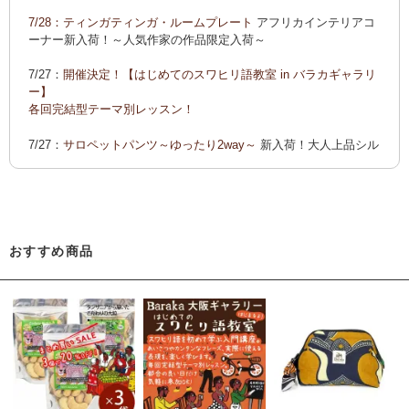
ーでご紹介します
7/28：
ティンガティンガ・ルームプレート
アフリカインテリアコ
カンガ 会員様お買い得！
カンガ 人気柄が限定数再入荷！
限
ーナー新入荷！～人気作家の作品限定入荷～
定生産記念カンガ 会員セール中！
7/27：
開催決定！【はじめてのスワヒリ語教室 in バラカギャラリ
「ポイントカーニバル」開催中
ー】
◆お買い上げ商品へのご感想をお送り下さると、お買い物に使
各回完結型テーマ別レッスン！
えるポイントプレゼント！詳しくは、
こちら！
7/27：
サロペットパンツ～ゆったり2way～
新入荷！大人上品シル
エット
7/22：ティンガティンガ・アート～Sサイズの作品 新入荷！作家
名ごとに2つのカテゴリーでご紹介します
→ 作家名 A―L
→ 作家名 M―Z
おすすめ商品
7/22：
ティンガティンガ・アート～マサイの作品
新入荷！
7/21：
夏休み開催決定！【アフリカンワークショップ in バラカギ
ャラリー】
「ティンガティンガ・うちわ作り」 「ティンガティンガを描こ
う」
7/21：
リバーシブルB4トートバッグ
新入荷！