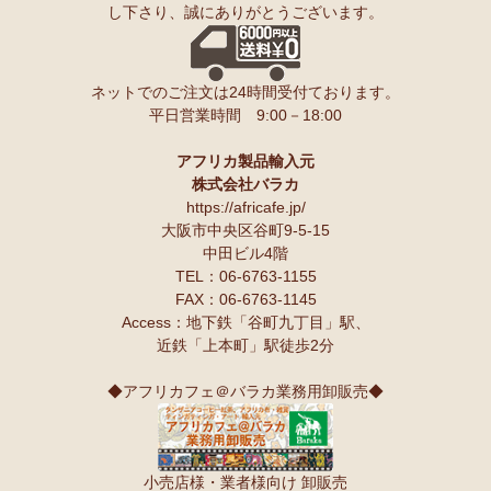
し下さり、誠にありがとうございます。
ンゲ◇ハイクオリティ◇で仕立てた新作登場！『ニッポンの技×ア
友人にもプレゼントしたいと思います♪
フリカの色』
スパイスが持つ可能性も奥深いですよね。
10/10：
長財布L字ファスナー～キテンゲ本革仕立て
～キテンゲ◇
ネットでのご注文は24時間受付ております。
ハイクオリティ◇で仕立てた新作登場！『ニッポンの技×アフリカ
Ｓさまより カシューナッツへのご感想
平日営業時間 9:00－18:00
の色』
こんにちは。昨夜コーヒーとカシューナッツを受け取りました。
早速コーヒーを飲んでカシューナッツを頂きましたが、大粒のナッツ
10/10：
天然石ソープストーン オブジェ カバ絵皿
新入荷！
でカリカリとしてローストの感じもよく豆本来の甘みもあり、とても
アフリカ製品輸入元
美味しいと思います。
株式会社バラカ
塩味もちょうど良いです。
10/10：
アフリカンキーホルダー バッグチャーム
インテリア アフ
https://africafe.jp/
夫も私もナッツ類が大好きで、食べだしたら止まりません。
リカ雑貨コーナー新入荷！
大阪市中央区谷町9-5-15
中田ビル4階
10/10：
ティンガティンガ・アート～ロングサイズ（縦長・横長）
TEL：06-6763-1155
Ｏさまより キテンゲ オトナのステテコパンツへのご感想
の作品
新入荷！
FAX：06-6763-1145
生地が薄く涼しい。動きやすい。履きやすい。
Access：地下鉄「谷町九丁目」駅、
10/10：ティンガティンガ・アート～Lサイズの作品 新入荷！作家
近鉄「上本町」駅徒歩2分
名ごとに2つのカテゴリーでご紹介します
Ｋさまより 絵本しんぞうとひげへのご感想
→ 作家名 A―L
→ 作家名 M―Z
小学一年の授業で、世界の民話を読もうということで、『しんぞうと
◆アフリカフェ＠バラカ業務用卸販売◆
ひげ』を読ませてもらいました。
10/2：
開催決定！【特別企画】ティンガティンガ・アーティスト
クラスで読み聞かせをすると、子ども達の笑顔があっと言う間に満開
に弟子入り体験ワークショップ
です。
〈1日コース〉〈2日コース〉 参加予約受付中！
顔を見合わせて笑う子ども、お腹を抱えて笑う子ども、面白すぎる
小売店様・業者様向け 卸販売
ー！と声をあげて笑う子ども、、、