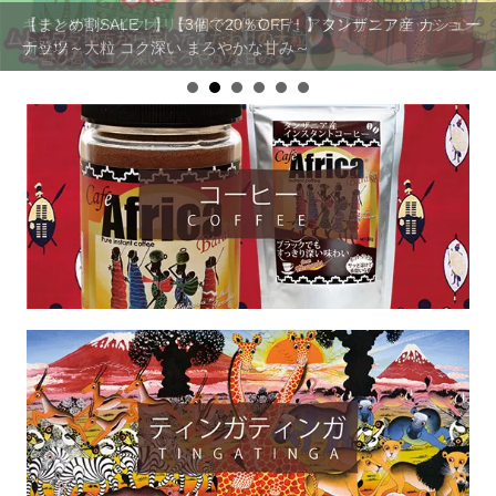
キテンゲ◇ハイクオリティ◇で仕立てた アフリカンファッション
【まとめ割SALE！】【3個で20％OFF！】タンザニア産 カシュー
新登場
ナッツ～大粒 コク深い まろやかな甘み～