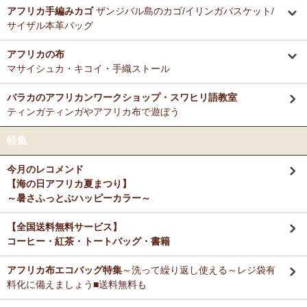
ミルクティーに合わせる毎朝の紅茶として、味とコストのバランスが
アフリカ手編みカゴ
ザンジバル島のカゴ/イリンガバスケット/
12/3：ティンガティンガ・アート～Sサイズの作品 新入荷！作家
非常に良く、長く家族で愛飲しています。
サイザル本革バッグ
名ごとに2つのカテゴリーでご紹介します
→ 作家名 A―L
→ 作家名 M―Z
アフリカの布
M さまより キテンゲde洗える立体布マスク～やさしいゴ
11/25：ティンガティンガ・アート～Lサイズの作品 新入荷！作家
マサイシュカ・キコイ・手織ストール
ム リバーシブルOKへのご感想
名ごとに2つのカテゴリーでご紹介します
お揃いの柄のフレアスリーブワンピースとペアで使ってます！大のお
→ 作家名 A―L
→ 作家名 M―Z
バラカのアフリカンワークショップ・スワヒリ語教室
気に入り♪
ティンガティンガやアフリカ布で遊ぼう
11/25：ティンガティンガ・アート～Sサイズの作品 新入荷！作家
名ごとに2つのカテゴリーでご紹介します
Ｙ さまより キテンゲティアードパンツへのご感想
特集
→ 作家名 A―L
→ 作家名 M―Z
暑い毎日、活躍してもらいますね。
今月のレコメンド
11/21：
【新登場】サロペットパンツ～ゆったり2way～
新入荷！
【海の日アフリカ夏まつり】
大人上品シルエット
M さまより キテンゲ ランチクロスへのご感想
～暑さふっとぶハッピーカラー～
たいへん吸水性良いです。大判でハンカチとして便利に使えます。
11/20：
キテンゲ本革 ころりんトートバッグ
～キテンゲ◇ハイク
オリティ◇で仕立てた新作登場！『ニッポンの技×アフリカの色』
【全国送料無料サービス】
コーヒー・紅茶・トートバッグ・書籍
T さまより キテンゲ フレアスリーブ ロングワンピースへ
11/19：
【MOTTAINAI】～もったいない～アジュワ・デーツ ワ
のご感想
ケあり 賞味期限間近セール！
アフリカ布エコバッグ特集
～洗って繰り返し使える～レジ袋有
デザイン、着心地、完璧です！ずっと作って欲しいです。よろしくお
願いします！
料化に備えましょう■送料無料も
11/18：
ティンガティンガ・アート【会員様シークレットセール】
～ワケあり限定品
入荷！