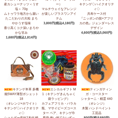
産カシューナッツ＜うす
ー）
キテンゲ◇ハイクオリテ
5/1：
ティンガティンガ・アート～ズベリの作品コーナー
新入荷！
塩＞ 70g
マルチウェイなアレンジ
ィ◇
私たちバラカは、ズベリが遺してくださった作品を、これからも
ムトゥワラ地方から届い
が楽しいプラスワンアイ
共布ケース付
大切に紹介してまいります。
たこだわりの大粒 まろ
テム
『ニッポンの技×アフリ
やかうす塩味
3,800円(税込4,180円)
カの色』ジェンダーレス
4/23：
【2026新茶入荷】アフリカンプライド～アッサム種タンザ
香り高くコク深いまろや
デザイン
ニア紅茶～無農薬手摘み茶葉～
かな甘み
4,600円(税込5,060円)
1,680円(税込1,814円)
4/15：
大人気！パッチワークターバン～巻き方・アレンジ自由～
新入荷！
4/15：
ノースリーブワンピース～前後2way仕様～
新入荷！ゆった
りシルエット
4/15：
【新登場】ティアードフレアパンツ
新入荷！大人気のティ
アードパンツが、さらに進化してバージョンアップ！
4/13：
【2026新茶 予約開始】アフリカンプライド～アッサム種タ
キテンゲ本革 多機
エシカルギフト M
ティンガティン
ンザニア紅茶～無農薬手摘み茶葉～
能5WAY薄型ポシェット
1（キテンゲきんちゃく
ガ・コースター
18
袋ラッピング）
シャターニ・精霊 440
4/13：
【2026新豆入荷】タンザニア産カシューナッツ＜素焼き＞
（オレンジ×ホワイト）
カフェアフリカ・バラカ
（オレンジ）
＜うす塩＞～こだわりの大粒 香り高くコク深いまろやかな甘み～
キテンゲ◇ハイクオリテ
瓶、マサイビーズコース
木製 ハンドペイント
ィ◇
ター ペア、キテンゲ巾
工芸品
3/27：
キテンゲ◇ハイクオリティ◇2026新柄 タンザニアより新入
ショルダー長短2本付 軽
着袋 使い捨てないずっ
800円(税込880円)