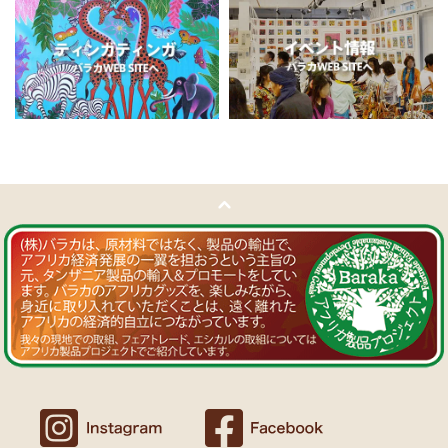
11/5：
ティンガティンガ・アート～チャリンダの作品コーナー
新
Ｔさまより ソープストーン絵皿へのご感想
入荷！
アフリカン調の雑貨を並べて、玄関でキーを入れて見せるインテリア
私たちバラカは、チャリンダが遺してくださった作品を、これか
として使っています。
らも大切に紹介してまいります。
重さがあり安定感があるので使いやすいと思います。
11/4：
ティンガティンガ・アート～マサイの作品
新入荷！
Ｍさまより キテンゲ Vネックノースリーブワンピースへの
11/4：ティンガティンガ・アート～Sサイズの作品 新入荷！作家
ご感想
名ごとに2つのカテゴリーでご紹介します
ワンピースとカフタン、素敵です。こういうのを探していました。
→ 作家名 A―L
→ 作家名 M―Z
以前にもカンガを購入したのですが、気に入って毎日のように着てい
ます。
11/1：
【MOTTAINAI】～もったいないセール～タンザニア産カシ
カンガスタイル、アフリカンファッションを広める活動中！
ューナッツ＜素焼き＞ 賞味期限切れ大特価！
～期間限定 在庫限り
11/1：
【MOTTAINAI】～もったいないセール～タンザニア産カシ
Ｍさまより カンガへのご感想
ューナッツ＜うす塩＞ 賞味期限切れ大特価！
～期間限定 在庫限り
バラカのショップは、カンガも端処理してあってすぐ着れるし、カフ
タンも、このワンピースも、脇が大きく開いているので、素肌寝（家
11/1：
アフリカ・ガラスビーズ ジュエリー
新入荷！トレーディン
でも外でも）にとてもイイと思う。
グビーズ～現地職人の特別注文による一点もの～
Ｆさまより アフリカンアクセサリーへのご感想
10/27：
ティンガティンガ・ルームプレート
アフリカインテリア
コーナー新入荷！～人気作家の作品限定入荷～
アフリカンピアス３７ カウボーンマーブルが届きました。
しっかりした作りでイメージ通りの品でした。
似たテイストのネックレスを持っていて、合わせるピアスを探してい
10/27：ティンガティンガ・アート～Sサイズの作品 新入荷！作家