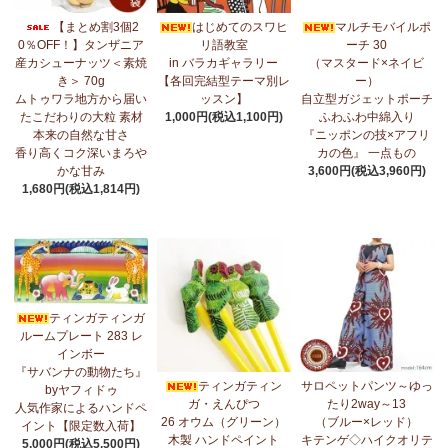
7/17：
フリルマルチストール
新入荷！ ～腰や首に巻いてアレンジ
【まとめ割3個2
はじめてのスワヒ
マルチモバイルポ
無限大！
0％OFF！】タンザニア
リ語教室
ーチ 30
産カシューナッツ＜素焼
in バラカギャラリー
（マスタード×ネイビ
7/10：
ティンガティンガ・アート～マサイの作品
新入荷！
き＞ 70g
【各回完結型テーマ別レ
ー）
ムトゥワラ地方から届い
ッスン】
自立型ガジェットポーチ
7/10：ティンガティンガ・アート～Sサイズの作品 新入荷！作家
たこだわりの大粒 素材
1,000円(税込1,100円)
ふわふわ中綿入り
名ごとに2つのカテゴリーでご紹介します
本来の自然な甘さ
『ニッポンの技×アフリ
→ 作家名 A―L
→ 作家名 M―Z
香り高くコク深いまろや
カの色』 一点もの
かな甘み
3,600円(税込3,960円)
7/7：
カンガ2026新柄 タンザニアより完全限定入荷！
～アフリカ
1,680円(税込1,814円)
の生活布～
7/3：
【まとめ割SALE！】3個で10％OFF！タンザニア産カシュー
ナッツ＜素焼き＞＜うす塩＞～こだわりの大粒 香り高くコク深い
まろやかな甘み～
ティンガティンガ
6/30：
マルチモバイルポーチ
新入荷！『ニッポンの技×アフリカ
ルームプレート 283 レ
の色』
インボー
『サバンナの動物たち』
6/30：ティンガティンガ・アート～Sサイズの作品 新入荷！作家
ティンガティン
サロペットパンツ～ゆっ
byヤフィドゥ
名ごとに2つのカテゴリーでご紹介します
ガ・えんぴつ
たり2way～13
人気作家によるハンドペ
→ 作家名 A―L
→ 作家名 M―Z
26 オウム（グリーン）
（ブルー×レッド）
イント【限定数入荷】
木製 ハンドペイント
キテンゲ◇ハイクオリテ
5,000円(税込5,500円)