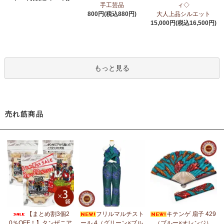
6/24：
アフリカスクワランオイル～100％天然由来成分、無添加～
手工芸品
ィ◇
ウエルネス アロマ カテゴリーに新入荷！
800円(税込880円)
大人上品シルエット
15,000円(税込16,500円)
6/19：
ティンガティンガ ステッカー
新入荷！ダイカットシール
ミニデコステッカー
6/11：
スクエアトートバッグ～キテンゲ本革仕立て
～キテンゲ◇
もっと見る
ハイクオリティ◇で仕立てた新作登場！『ニッポンの技×アフリカ
の色』
5/30：
大人気！フレアスリーブ ロングワンピース
新入荷！
売れ筋商品
5/14：
アフリカンピアス
アフリカンアクセサリーコーナー新入
荷！～天然素材 環境配慮したエシカル製品～
5/14：
アフリカンネックレス
アフリカンアクセサリーコーナー新
入荷！～天然素材 環境配慮したエシカル製品～
5/4：
ノーカラーボレロジャケット
新入荷！～キテンゲ◇ハイクオ
リティ◇で仕立てた新作登場！『ニッポンの技×アフリカの色』
5/4：
キコイ アフリカの布ページに新入荷！
～東アフリカ港町の
【まとめ割3個2
フリルマルチスト
キテンゲ 扇子 429
綿織布
0％OFF！】タンザニア
ール 4（グリーン×ブル
（ブルー×オレンジ）