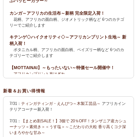
ぶハッピーカラー～
カンガ～アフリカの生活布～新柄 完全限定入荷！
花柄、アフリカの面白柄、ジオメトリック柄など 6つのカテゴ
リーでご紹介します
キテンゲ◇ハイクオリティ◇～アフリカンプリント生地～ 新
柄入荷！
ボタニカル柄、アフリカの面白柄、ペイズリー柄など 6つのカ
テゴリーでご紹介します
【MOTTAINAI】～もったいない～特価セール開催中！
アフリカンプリント布はぎれ
ティンガティンガ・アート【会員様シークレットセール】ワケ
あり
新着＆お買い得情報
【全国送料無料サービス】タンザニア産コーヒー・紅茶・ス
7/31：
ティンガティンガ・えんぴつ～木製工芸品～
アフリカイン
パイス・デーツ・乳香・モリンガ・書籍
テリアコーナー新入荷！
2025新刊！「アフリカのむかしばなし〈全3巻〉」
7/31：
【まとめ割SALE！】3個で 20％OFF！タンザニア産カシュ
カンガ～アフリカの生活布～ 新柄入荷！〈大判復刻版〉入
ーナッツ＜素焼き＞＜うす塩＞～こだわりの大粒 香り高くコク深
荷！
いまろやかな甘み～
花柄、アフリカの面白柄、ジオメトリック柄など5つのカテゴリ