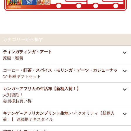
好きとか嫌いとかいう感覚よりも急に眠くなって来たので、リラック
～アフリカングッズ満杯～1年間の感謝をこめて
スしているのを感じます。なんとなく、良いなぁ。
前日心身に負担がかかる事があったので、癒される感覚が有難いで
12/25：
ティンガティンガ・アート～ロングサイズ（縦長・横長）
す。素敵なお品をありがとうございます。
の作品
新入荷！
12/25：
ステッチVネック ノースリーブブラウス
新入荷！～キテ
Tさまより カンガへのご感想
ンゲ◇ハイクオリティ◇で仕立てた新作登場！
カテゴリーから探す
テーブルクロスとして使用中。大きさが少し違っていたりちょっと曲
がっていたりもするけどご愛嬌の範疇です。布自体は目が詰まってし
12/25：
マサイシュカ アフリカの布ページに新入荷！
～誇り高き
ティンガティンガ・アート
っかりした良い生地です。一番心配だった洗濯ですが、ネットに入れ
マサイ民族のマント 軽くおしゃれなブランケット
原画・額装
て手洗いモードで洗濯機にかけ、終わったらすぐ干し、うちの場合は
色落ち、色移りなく大丈夫でした。洗濯ジワも殆どない（個人の感想
12/25：
ティンガティンガ・アート～マサイの作品
新入荷！
です！）のでノーアイロンで使用しています。
コーヒー・紅茶・スパイス・モリンガ・デーツ・カシューナッ
リビングが無地だらけなので、カンガのデザインがいいアクセントに
ツ
各種ギフトセット
12/25：
ティンガティンガ・アート～シャターニ（アフリカの精
なりちょっと素敵空間に。
霊）の作品
新入荷！
春になったら腰巻きスカートや、ストールにしてもいいかなと思って
カンガ～アフリカの生活布【新柄入荷！】
います。
大判復刻！
12/25：
平ポーチ 大中小 3サイズ展開
新入荷！
会員様お買い得
12/20：
2026年 バラカの福袋～2025.12/20（土）予約販売開始
Tさまより アジュワ・デーツへのご感想
～アフリカングッズ満杯～1年間の感謝をこめて
≪数量限定販売
高級ドライフルーツ、安価で買えてうれしいです。
キテンゲ～アフリカンプリント生地
ハイクオリティ【新柄入
≫
荷！】 連続柄テキスタイル
Ｋさまより ザンジバルミックススパイスのご感想
12/18：
ティンガティンガ 木製コースター
アフリカインテリアコ