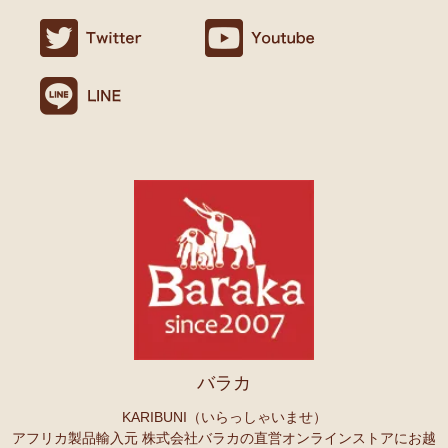
ましたので満足です。
名ごとに2つのカテゴリーでご紹介します
連絡や包装などもよかったです。
→ 作家名 A―L
→ 作家名 M―Z
10/24：
天然素材ココナッツ ロングネックレス
アフリカンアクセ
Ｏさまより キテンゲへのご感想
サリーコーナー新入荷！～天然素材 環境配慮したエシカル製品～
無事、商品受け取りました。ありがとうございますっ。
アフリカ布、元気がでますっ！
10/22：
マルチモバイルポーチ
新入荷！『ニッポンの技×アフリカ
4月頭の横浜赤レンガに毎年行っていますが、今年は予定があり行け
の色』
ず。。
また、バラカさんのイベントにもお邪魔できたらと思います。
10/22：
シュシュ～ヘアアクセサリー
ファッションページに新入
荷！～アフリカの色×こさえたん～
Ｓさまより あったか裏ボア！キテンゲ ネックウォーマー
10/20：
カンガ～アフリカの生活布～ 人気柄が限定数再入荷！現
へのご感想
品限り！
どれも素敵な柄で迷いますね。全部やっぱりかわいい。家族にプレセ
ントも考えているので、思いっきり買おうと思います。
10/20：
マサイシュカ アフリカの布ページに新入荷！
～誇り高き
上高地の山に行ったときに、アフリカと日本の山のマッチング合うな
マサイ民族のマント 軽くおしゃれなブランケット
ーと思ってネックウォーマーを身に着けました。
10/20：
スクエアトートバッグ～キテンゲ本革仕立て
～キテンゲ
バラカ
◇ハイクオリティ◇で仕立てた新作登場！『ニッポンの技×アフリ
Ｏさまより ザンジバルスパイスMIXスパイスのご感想
カの色』
実は、昨年4月にイベントで購入して以来、未使用だったのですが、
KARIBUNI（いらっしゃいませ）
年明けから使い始め、これはおいしい！と思い、今回たくさん購入さ
アフリカ製品輸入元 株式会社バラカの直営オンラインストアにお越
10/20：
ミニころりんハンドバッグ～キテンゲ本革仕立て
～キテ
せていただきました。