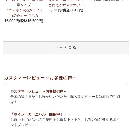
荷！
～アフリカンプリント生地～
量タイプ
と使えるサステナブル
『ニッポンの技×アフリ
3,350円(税込3,618円)
3/27：
サーカスパンツ
新入荷！～キテンゲ◇ハイクオリティ◇で
カの色』一点もの
仕立てた新作登場！『ニッポンの技×アフリカの色』
15,000円(税込16,500円)
3/19：
新作！ローブカーディガン～長袖ロング丈の羽織りもの～
新入荷！～キテンゲ◇ハイクオリティ◇で仕立てた新作登場！
『ニッポンの技×アフリカの色』
もっと見る
3/11：
リボン付きブラウス アレンジいろいろ9way仕様！
新入
荷！～キテンゲ◇ハイクオリティ◇で仕立てた新作登場！『ニッ
ポンの技×アフリカの色』
3/11：
イレギュラーヘム タックスカート
新入荷！～キテンゲ◇ハ
カスタマーレビュー～お客様の声～
イクオリティ◇で仕立てた新作登場！『ニッポンの技×アフリカの
色』
カスタマーレビュー～お客様の声～
全国の皆さまからお寄せいただいた、購入者レビューを新着順でご紹
2/4：
長財布L字ファスナー～キテンゲ本革仕立て
～キテンゲ◇ハ
介！
イクオリティ◇で仕立てた新作登場！『ニッポンの技×アフリカの
色』
「ポイントカーニバル」開催中！！
お買い上げ商品へのご感想をお送り下さると、お買い物に使えるポイ
2/3：
キテンゲ本革 名刺ケース
～キテンゲ◇ハイクオリティ◇で
ントプレゼント！
仕立てた新作登場！『ニッポンの技×アフリカの色』