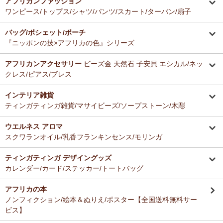
アフリカンファッション
ーナー新入荷！
とても美味しくて毎日使っています。どのお料理なんにでも合いま
ワンピース/トップス/シャツ/パンツ/スカート/ターバン/扇子
す。
12/16：
ガウチョパンツ
～キテンゲ◇ハイクオリティ◇で仕立てた
バッグ/ポシェット/ポーチ
新作登場！～楽ちんクロップド丈～
Ａ さまより ティンガティンガ・アートへのご感想
『ニッポンの技×アフリカの色』シリーズ
ドゥケさんの画は数年前から気になっていて、今回思いきって購入す
12/16：
キテンゲ 本革ショルダーミニバッグ 3WAY 斜掛けOK
～
ることにしました。とても楽しみにしております。
キテンゲ◇ハイクオリティ◇で仕立てた新作登場！『ニッポンの
アフリカンアクセサリー
ビーズ金 天然石 子安貝 エシカル/ネッ
技×アフリカの色』
クレス/ピアス/ブレス
Ｂ さまより 紅茶アフリカンプライドへのご感想
12/4：ティンガティンガ・アート～Mサイズの作品 新入荷！作家
インテリア雑貨
バラカの紅茶は香りがよくて大好きです。これからも愛飲させていた
名ごとに2つのカテゴリーでご紹介します
ティンガティンガ雑貨/マサイビーズ/ソープストーン/木彫
だきます。
→ 作家名 A―L
→ 作家名 M―Z
ウエルネス アロマ
12/4：
ティンガティンガ・アート～チャリンダの作品コーナー
新
Ｓ さまより キテンゲ平ポーチへのご感想
スクワランオイル/乳香フランキンセンス/モリンガ
入荷！
以前プレゼントでいただいた平ポーチ、母子手帳がちょうど入り、毎
私たちバラカは、チャリンダが遺してくださった作品を、これか
日使っています。
らも大切に紹介してまいります。
ティンガティンガ デザイングッズ
今回同じ「中サイズ」を買いましたが、造りがわずかに異なるよう
カレンダー/カード/ステッカー/トートバッグ
で、1センチくらい心持ち小くて母子手帳がぎりぎり入りませんでし
12/3：
ティンガティンガ 木製コースター
アフリカインテリアコー
た。
ナー新入荷！
アフリカの本
でもこちらもカワイイので化粧入れなどに使います。
ノンフィクション/絵本＆ぬりえ/ポスター【全国送料無料サー
12/3：
巻くポーチ 〈2サイズ展開〉～ガラスとんぼ玉付き
新入
ビス】
荷！
Ｆ さまより 紅茶アフリカンプライドへのご感想