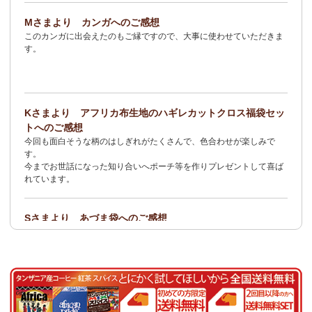
2/3：
オトナの多機能リュック～キテンゲ本革仕立て
～キテンゲ◇
Mさまより カンガへのご感想
ハイクオリティ◇で仕立てた新作登場！『ニッポンの技×アフリカ
このカンガに出会えたのもご縁ですので、大事に使わせていただきま
の色』
す。
1/23：ティンガティンガ・アート～Sサイズの作品 新入荷！作家
名ごとに2つのカテゴリーでご紹介します
→ 作家名 A―L
→ 作家名 M―Z
Kさまより アフリカ布生地のハギレカットクロス福袋セッ
1/19
イージーパンツ～美脚ゆるやかブーツカットデザイン～
キテ
トへのご感想
ンゲ◇ハイクオリティ◇で仕立てた新作登場！『ニッポンの技×ア
今回も面白そうな柄のはしぎれがたくさんで、色合わせが楽しみで
フリカの色』
す。
今までお世話になった知り合いへポーチ等を作りプレゼントして喜ば
1/19：
エコバッグ≪2サイズ展開≫
新入荷！
れています。
1/19：ティンガティンガ・アート～Lサイズの作品 新入荷！作家
名ごとに2つのカテゴリーでご紹介します
Sさまより あづま袋へのご感想
→ 作家名 A―L
→ 作家名 M―Z
とても可愛く、着こなしのアクセントになります。軽くて丈夫なので
持ち運びしやすいです。
1/19：ティンガティンガ・アート～Sサイズの作品 新入荷！作家
名ごとに2つのカテゴリーでご紹介します
Nさまより 乳香フランキンセンスへのご感想
→ 作家名 A―L
→ 作家名 M―Z
食べてみたくて買いました。青い皮の柑橘系の様な香りと木の様な形
容し難い香りがする、なんとも言えない香りです。
1/15：
2026年 バラカの福袋≪数量限定で再販決定！≫