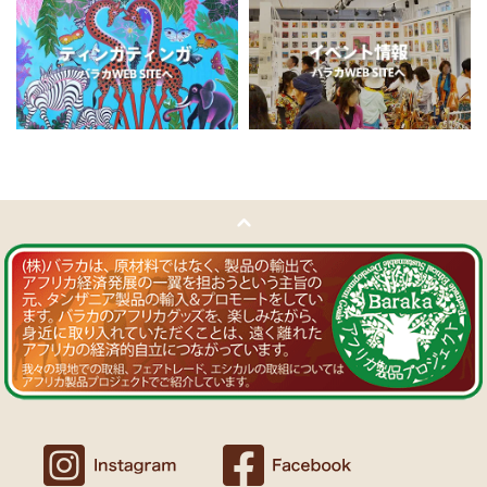
11/5：
ティンガティンガ・アート～チャリンダの作品コーナー
新
Ｔさまより ソープストーン絵皿へのご感想
入荷！
アフリカン調の雑貨を並べて、玄関でキーを入れて見せるインテリア
私たちバラカは、チャリンダが遺してくださった作品を、これか
として使っています。
らも大切に紹介してまいります。
重さがあり安定感があるので使いやすいと思います。
11/4：
ティンガティンガ・アート～マサイの作品
新入荷！
Ｍさまより キテンゲ Vネックノースリーブワンピースへの
11/4：ティンガティンガ・アート～Sサイズの作品 新入荷！作家
ご感想
名ごとに2つのカテゴリーでご紹介します
ワンピースとカフタン、素敵です。こういうのを探していました。
→ 作家名 A―L
→ 作家名 M―Z
以前にもカンガを購入したのですが、気に入って毎日のように着てい
ます。
11/1：
【MOTTAINAI】～もったいないセール～タンザニア産カシ
カンガスタイル、アフリカンファッションを広める活動中！
ューナッツ＜素焼き＞ 賞味期限切れ大特価！
～期間限定 在庫限り
11/1：
【MOTTAINAI】～もったいないセール～タンザニア産カシ
Ｍさまより カンガへのご感想
ューナッツ＜うす塩＞ 賞味期限切れ大特価！
～期間限定 在庫限り
バラカのショップは、カンガも端処理してあってすぐ着れるし、カフ
タンも、このワンピースも、脇が大きく開いているので、素肌寝（家
11/1：
アフリカ・ガラスビーズ ジュエリー
新入荷！トレーディン
でも外でも）にとてもイイと思う。
グビーズ～現地職人の特別注文による一点もの～
Ｆさまより アフリカンアクセサリーへのご感想
10/27：
ティンガティンガ・ルームプレート
アフリカインテリア
コーナー新入荷！～人気作家の作品限定入荷～
アフリカンピアス３７ カウボーンマーブルが届きました。
しっかりした作りでイメージ通りの品でした。
似たテイストのネックレスを持っていて、合わせるピアスを探してい
10/27：ティンガティンガ・アート～Sサイズの作品 新入荷！作家