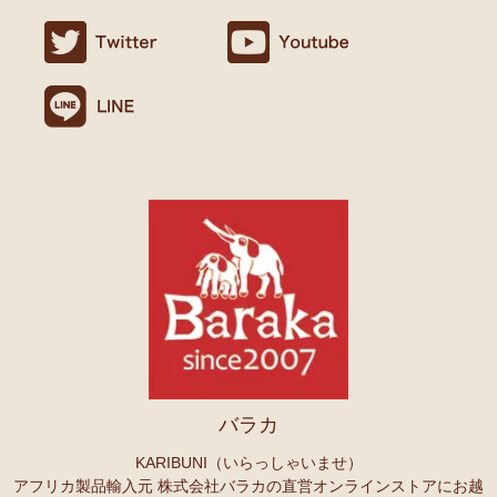
ましたので満足です。
名ごとに2つのカテゴリーでご紹介します
連絡や包装などもよかったです。
→ 作家名 A―L
→ 作家名 M―Z
10/24：
天然素材ココナッツ ロングネックレス
アフリカンアクセ
Ｏさまより キテンゲへのご感想
サリーコーナー新入荷！～天然素材 環境配慮したエシカル製品～
無事、商品受け取りました。ありがとうございますっ。
アフリカ布、元気がでますっ！
10/22：
マルチモバイルポーチ
新入荷！『ニッポンの技×アフリカ
4月頭の横浜赤レンガに毎年行っていますが、今年は予定があり行け
の色』
ず。。
また、バラカさんのイベントにもお邪魔できたらと思います。
10/22：
シュシュ～ヘアアクセサリー
ファッションページに新入
荷！～アフリカの色×こさえたん～
Ｓさまより あったか裏ボア！キテンゲ ネックウォーマー
10/20：
カンガ～アフリカの生活布～ 人気柄が限定数再入荷！現
へのご感想
品限り！
どれも素敵な柄で迷いますね。全部やっぱりかわいい。家族にプレセ
ントも考えているので、思いっきり買おうと思います。
10/20：
マサイシュカ アフリカの布ページに新入荷！
～誇り高き
上高地の山に行ったときに、アフリカと日本の山のマッチング合うな
マサイ民族のマント 軽くおしゃれなブランケット
ーと思ってネックウォーマーを身に着けました。
10/20：
スクエアトートバッグ～キテンゲ本革仕立て
～キテンゲ
バラカ
◇ハイクオリティ◇で仕立てた新作登場！『ニッポンの技×アフリ
Ｏさまより ザンジバルスパイスMIXスパイスのご感想
カの色』
実は、昨年4月にイベントで購入して以来、未使用だったのですが、
KARIBUNI（いらっしゃいませ）
年明けから使い始め、これはおいしい！と思い、今回たくさん購入さ
アフリカ製品輸入元 株式会社バラカの直営オンラインストアにお越
10/20：
ミニころりんハンドバッグ～キテンゲ本革仕立て
～キテ
せていただきました。