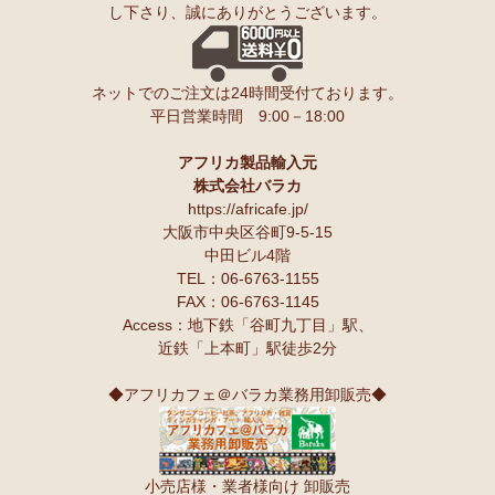
し下さり、誠にありがとうございます。
ンゲ◇ハイクオリティ◇で仕立てた新作登場！『ニッポンの技×ア
友人にもプレゼントしたいと思います♪
フリカの色』
スパイスが持つ可能性も奥深いですよね。
10/10：
長財布L字ファスナー～キテンゲ本革仕立て
～キテンゲ◇
ネットでのご注文は24時間受付ております。
ハイクオリティ◇で仕立てた新作登場！『ニッポンの技×アフリカ
Ｓさまより カシューナッツへのご感想
平日営業時間 9:00－18:00
の色』
こんにちは。昨夜コーヒーとカシューナッツを受け取りました。
早速コーヒーを飲んでカシューナッツを頂きましたが、大粒のナッツ
10/10：
天然石ソープストーン オブジェ カバ絵皿
新入荷！
でカリカリとしてローストの感じもよく豆本来の甘みもあり、とても
アフリカ製品輸入元
美味しいと思います。
株式会社バラカ
塩味もちょうど良いです。
10/10：
アフリカンキーホルダー バッグチャーム
インテリア アフ
https://africafe.jp/
夫も私もナッツ類が大好きで、食べだしたら止まりません。
リカ雑貨コーナー新入荷！
大阪市中央区谷町9-5-15
中田ビル4階
10/10：
ティンガティンガ・アート～ロングサイズ（縦長・横長）
TEL：06-6763-1155
Ｏさまより キテンゲ オトナのステテコパンツへのご感想
の作品
新入荷！
FAX：06-6763-1145
生地が薄く涼しい。動きやすい。履きやすい。
Access：地下鉄「谷町九丁目」駅、
10/10：ティンガティンガ・アート～Lサイズの作品 新入荷！作家
近鉄「上本町」駅徒歩2分
名ごとに2つのカテゴリーでご紹介します
Ｋさまより 絵本しんぞうとひげへのご感想
→ 作家名 A―L
→ 作家名 M―Z
小学一年の授業で、世界の民話を読もうということで、『しんぞうと
◆アフリカフェ＠バラカ業務用卸販売◆
ひげ』を読ませてもらいました。
10/2：
開催決定！【特別企画】ティンガティンガ・アーティスト
クラスで読み聞かせをすると、子ども達の笑顔があっと言う間に満開
に弟子入り体験ワークショップ
です。
〈1日コース〉〈2日コース〉 参加予約受付中！
顔を見合わせて笑う子ども、お腹を抱えて笑う子ども、面白すぎる
小売店様・業者様向け 卸販売
ー！と声をあげて笑う子ども、、、