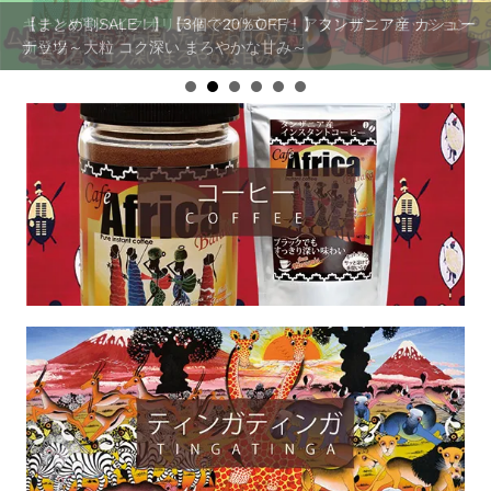
キテンゲ◇ハイクオリティ◇で仕立てた アフリカンファッション
【まとめ割SALE！】【3個で20％OFF！】タンザニア産 カシュー
新登場
ナッツ～大粒 コク深い まろやかな甘み～