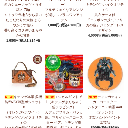
産カシューナッツ＜うす
ー）
キテンゲ◇ハイクオリテ
5/1：
ティンガティンガ・アート～ズベリの作品コーナー
新入荷！
塩＞ 70g
マルチウェイなアレンジ
ィ◇
私たちバラカは、ズベリが遺してくださった作品を、これからも
ムトゥワラ地方から届い
が楽しいプラスワンアイ
共布ケース付
大切に紹介してまいります。
たこだわりの大粒 まろ
テム
『ニッポンの技×アフリ
やかうす塩味
3,800円(税込4,180円)
カの色』ジェンダーレス
4/23：
【2026新茶入荷】アフリカンプライド～アッサム種タンザ
香り高くコク深いまろや
デザイン
ニア紅茶～無農薬手摘み茶葉～
かな甘み
4,600円(税込5,060円)
1,680円(税込1,814円)
4/15：
大人気！パッチワークターバン～巻き方・アレンジ自由～
新入荷！
4/15：
ノースリーブワンピース～前後2way仕様～
新入荷！ゆった
りシルエット
4/15：
【新登場】ティアードフレアパンツ
新入荷！大人気のティ
アードパンツが、さらに進化してバージョンアップ！
4/13：
【2026新茶 予約開始】アフリカンプライド～アッサム種タ
キテンゲ本革 多機
エシカルギフト M
ティンガティン
ンザニア紅茶～無農薬手摘み茶葉～
能5WAY薄型ポシェット
1（キテンゲきんちゃく
ガ・コースター
18
袋ラッピング）
シャターニ・精霊 440
4/13：
【2026新豆入荷】タンザニア産カシューナッツ＜素焼き＞
（オレンジ×ホワイト）
カフェアフリカ・バラカ
（オレンジ）
＜うす塩＞～こだわりの大粒 香り高くコク深いまろやかな甘み～
キテンゲ◇ハイクオリテ
瓶、マサイビーズコース
木製 ハンドペイント
ィ◇
ター ペア、キテンゲ巾
工芸品
3/27：
キテンゲ◇ハイクオリティ◇2026新柄 タンザニアより新入
ショルダー長短2本付 軽
着袋 使い捨てないずっ
800円(税込880円)