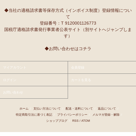
10/2：
レギュラーカラー半袖シャツ
～キテンゲ◇ハイクオリティ
本当に魔法にかかったように、楽しく、愉快な雰囲気に包まれます。
◇で仕立てた新作登場！『ニッポンの技×アフリカの色』
◆当社の適格請求書等保存方式（インボイス制度）登録情報につい
て
9/25：
【MOTTAINAI】～もったいない～カシューナッツ ワケあ
Ｓさまより ティンガティンガ・アートへのご感想
登録番号：T 9120001126773
り 賞味期限間近セール！
先日購入させて頂いた絵は大変気にいっています。
国税庁適格請求書発行事業者公表サイト（別サイトへジャンプしま
また、ダウディのほかの作品を紹介して頂き、ありがとうございま
す）
9/22：
【予約開始】ティンガティンガ・カレンダー『ティンガテ
す。他にも2点気になる作品があります。
ィンガと暮らす12か月』 完全限定生産
◆お問い合わせはコチラ
9/22：
オトナの多機能リュック～キテンゲ本革仕立て
～キテンゲ
Ｇさまより アフリカンネックレスへのご感想
◇ハイクオリティ◇で仕立てた新作登場！『ニッポンの技×アフリ
アフリカらしいデザインで素敵です。形もいいけど、色も素敵！
カの色』
今着けているネックレスと合わせて2つを重ねづけを楽しみます！
マイアカウント
会員登録
9/22：
リバーシブルB4トートバッグ
新入荷！
ログイン
カートを見る
Ｙさまより 紅茶アフリカンプライドへのご感想
9/18：
ノースリーブ マーメイド ロングワンピース
新入荷！～キ
アフリカンプライド リーフのリピーターです。
お問い合わせ
テンゲ◇ハイクオリティ◇で仕立てた新作登場！
ミルクティーで飲むとすごく美味しいです。
8/29：
マーメイドスカート
新入荷！～キテンゲ◇ハイクオリティ
ホーム
/
支払い方法について
/
配送・送料について
/
返品について
/
Ｋさまより ■初めての方限定■全国送料無料■カフェアフリ
◇で仕立てた新作登場！『ニッポンの技×アフリカの色』
特定商取引法に基づく表記
/
プライバシーポリシー
/
メルマガ登録・解除
/
カ・バラカへのご感想
ショップブログ
/
RSS
/
ATOM
8/26：
手彫り金細工ジュエリー 新入荷！～ザンジバル金職人のハ
私、普段インスタントは飲まないのです。
ンドメイド細工～
豆とは全然違って美味しいと思えなくて。
でも、急いでるときにパパッと出来て良いかなあって思って、美味し