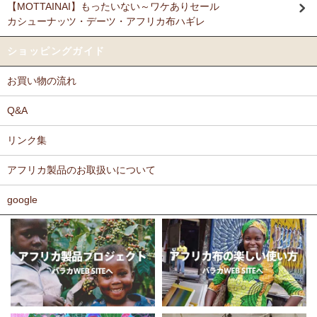
【MOTTAINAI】もったいない～ワケありセール
Ｎさまより キテンゲ リバーシブルB4トートバッグへのご
カシューナッツ・デーツ・アフリカ布ハギレ
11/17：
ティンガティンガ・アート～ロングサイズ（縦長・横長）
感想
の作品
新入荷！
派手なアフリカンがカッコいいし、重い荷物もガンガン入り、思った
ショッピングガイド
以上に頑丈で持ちやすい。
11/17：
ティンガティンガ・アート～マサイの作品
新入荷！
お買い物の流れ
11/11：
木彫りマスクお面
アフリカインテリアコーナー新入荷！
Ｆさまより キテンゲ へのご感想
～木彫職人ハンドメイド
どのキテンゲも素敵な柄ばかりであれもこれも欲しかったのですが、
Q&A
迷いに迷って今回は12種類を注文しました。次回のお楽しみに取って
11/11：
巻くポーチ 〈2サイズ展開〉～ガラスとんぼ玉付き
新入
おこうと思っています。
リンク集
荷！
カンガもキテンゲも、色や柄が大胆でエキゾチックでありながら、モ
アフリカ製品のお取扱いについて
11/11：ティンガティンガ・アート～Sサイズの作品 新入荷！作家
ダンで北欧テイストを思わせるようなものもあったりして、毎回購入
するたびに嬉しく眺め入っております。
名ごとに2つのカテゴリーでご紹介します
この布では何を作ろうか、どう飾ろうか・・・などと、想像力をかき
google
→ 作家名 A―L
→ 作家名 M―Z
たてられるものばかりです。
11/10：
ティンガティンガ・アート【会員様シークレットセール】
布の手触りもよく、縫いやすいので、大変気に入っております。
～ワケあり限定品
入荷！
ホームページには目の詰まった綿素材のものを仕入れているとありま
したが、薄手のものや、ちょっと変わった素材のものも気になりま
11/5：ティンガティンガ・アート～Lサイズの作品 新入荷！作家
す。常にたくさんの種類のあるカンガやキテンゲですが、新作新柄が
名ごとに2つのカテゴリーでご紹介します
どんどん増えることを期待しております。
→ 作家名 A―L
→ 作家名 M―Z