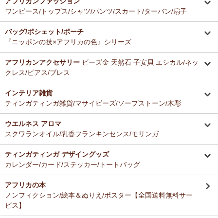
アフリカンファッション
ーナー新入荷！
とても美味しくて毎日使っています。どのお料理なんにでも合いま
ワンピース/トップス/シャツ/パンツ/スカート/ターバン/扇子
す。
12/16：
ガウチョパンツ
～キテンゲ◇ハイクオリティ◇で仕立てた
バッグ/ポシェット/ポーチ
新作登場！～楽ちんクロップド丈～
Ａ さまより ティンガティンガ・アートへのご感想
『ニッポンの技×アフリカの色』シリーズ
ドゥケさんの画は数年前から気になっていて、今回思いきって購入す
12/16：
キテンゲ 本革ショルダーミニバッグ 3WAY 斜掛けOK
～
ることにしました。とても楽しみにしております。
キテンゲ◇ハイクオリティ◇で仕立てた新作登場！『ニッポンの
アフリカンアクセサリー
ビーズ金 天然石 子安貝 エシカル/ネッ
技×アフリカの色』
クレス/ピアス/ブレス
Ｂ さまより 紅茶アフリカンプライドへのご感想
12/4：ティンガティンガ・アート～Mサイズの作品 新入荷！作家
インテリア雑貨
バラカの紅茶は香りがよくて大好きです。これからも愛飲させていた
名ごとに2つのカテゴリーでご紹介します
ティンガティンガ雑貨/マサイビーズ/ソープストーン/木彫
だきます。
→ 作家名 A―L
→ 作家名 M―Z
ウエルネス アロマ
12/4：
ティンガティンガ・アート～チャリンダの作品コーナー
新
Ｓ さまより キテンゲ平ポーチへのご感想
スクワランオイル/乳香フランキンセンス/モリンガ
入荷！
以前プレゼントでいただいた平ポーチ、母子手帳がちょうど入り、毎
私たちバラカは、チャリンダが遺してくださった作品を、これか
日使っています。
らも大切に紹介してまいります。
ティンガティンガ デザイングッズ
今回同じ「中サイズ」を買いましたが、造りがわずかに異なるよう
カレンダー/カード/ステッカー/トートバッグ
で、1センチくらい心持ち小くて母子手帳がぎりぎり入りませんでし
12/3：
ティンガティンガ 木製コースター
アフリカインテリアコー
た。
ナー新入荷！
アフリカの本
でもこちらもカワイイので化粧入れなどに使います。
ノンフィクション/絵本＆ぬりえ/ポスター【全国送料無料サー
12/3：
巻くポーチ 〈2サイズ展開〉～ガラスとんぼ玉付き
新入
ビス】
荷！
Ｆ さまより 紅茶アフリカンプライドへのご感想