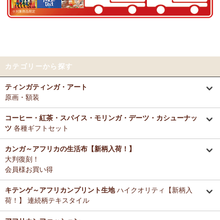
好きとか嫌いとかいう感覚よりも急に眠くなって来たので、リラック
～アフリカングッズ満杯～1年間の感謝をこめて
スしているのを感じます。なんとなく、良いなぁ。
前日心身に負担がかかる事があったので、癒される感覚が有難いで
12/25：
ティンガティンガ・アート～ロングサイズ（縦長・横長）
す。素敵なお品をありがとうございます。
の作品
新入荷！
12/25：
ステッチVネック ノースリーブブラウス
新入荷！～キテ
Tさまより カンガへのご感想
ンゲ◇ハイクオリティ◇で仕立てた新作登場！
カテゴリーから探す
テーブルクロスとして使用中。大きさが少し違っていたりちょっと曲
がっていたりもするけどご愛嬌の範疇です。布自体は目が詰まってし
12/25：
マサイシュカ アフリカの布ページに新入荷！
～誇り高き
ティンガティンガ・アート
っかりした良い生地です。一番心配だった洗濯ですが、ネットに入れ
マサイ民族のマント 軽くおしゃれなブランケット
原画・額装
て手洗いモードで洗濯機にかけ、終わったらすぐ干し、うちの場合は
色落ち、色移りなく大丈夫でした。洗濯ジワも殆どない（個人の感想
12/25：
ティンガティンガ・アート～マサイの作品
新入荷！
です！）のでノーアイロンで使用しています。
コーヒー・紅茶・スパイス・モリンガ・デーツ・カシューナッ
リビングが無地だらけなので、カンガのデザインがいいアクセントに
ツ
各種ギフトセット
12/25：
ティンガティンガ・アート～シャターニ（アフリカの精
なりちょっと素敵空間に。
霊）の作品
新入荷！
春になったら腰巻きスカートや、ストールにしてもいいかなと思って
カンガ～アフリカの生活布【新柄入荷！】
います。
大判復刻！
12/25：
平ポーチ 大中小 3サイズ展開
新入荷！
会員様お買い得
12/20：
2026年 バラカの福袋～2025.12/20（土）予約販売開始
Tさまより アジュワ・デーツへのご感想
～アフリカングッズ満杯～1年間の感謝をこめて
≪数量限定販売
高級ドライフルーツ、安価で買えてうれしいです。
キテンゲ～アフリカンプリント生地
ハイクオリティ【新柄入
≫
荷！】 連続柄テキスタイル
Ｋさまより ザンジバルミックススパイスのご感想
12/18：
ティンガティンガ 木製コースター
アフリカインテリアコ