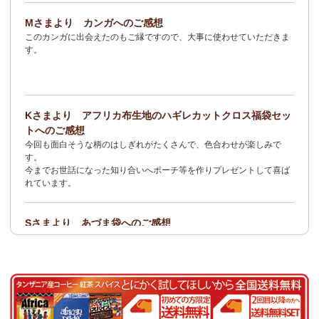
2/3：
オトナの多機能リュック～キテンゲ本革仕立て
～キテンゲ◇
Mさまより カンガへのご感想
ハイクオリティ◇で仕立てた新作登場！『ニッポンの技×アフリカ
このカンガに出会えたのもご縁ですので、大事に使わせていただきま
の色』
す。
1/23：ティンガティンガ・アート～Sサイズの作品 新入荷！作家
名ごとに2つのカテゴリーでご紹介します
→ 作家名 A―L
→ 作家名 M―Z
Kさまより アフリカ布生地のハギレカットクロス福袋セッ
1/19
イージーパンツ～美脚ゆるやかブーツカットデザイン～
キテ
トへのご感想
ンゲ◇ハイクオリティ◇で仕立てた新作登場！『ニッポンの技×ア
今回も面白そうな柄のはしぎれがたくさんで、色合わせが楽しみで
フリカの色』
す。
今までお世話になった知り合いへポーチ等を作りプレゼントして喜ば
1/19：
エコバッグ≪2サイズ展開≫
新入荷！
れています。
1/19：ティンガティンガ・アート～Lサイズの作品 新入荷！作家
名ごとに2つのカテゴリーでご紹介します
Sさまより あづま袋へのご感想
→ 作家名 A―L
→ 作家名 M―Z
とても可愛く、着こなしのアクセントになります。軽くて丈夫なので
持ち運びしやすいです。
1/19：ティンガティンガ・アート～Sサイズの作品 新入荷！作家
名ごとに2つのカテゴリーでご紹介します
Nさまより 乳香フランキンセンスへのご感想
→ 作家名 A―L
→ 作家名 M―Z
食べてみたくて買いました。青い皮の柑橘系の様な香りと木の様な形
容し難い香りがする、なんとも言えない香りです。
1/15：
2026年 バラカの福袋≪数量限定で再販決定！≫