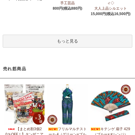
6/24：
アフリカスクワランオイル～100％天然由来成分、無添加～
手工芸品
ィ◇
ウエルネス アロマ カテゴリーに新入荷！
800円(税込880円)
大人上品シルエット
15,000円(税込16,500円)
6/19：
ティンガティンガ ステッカー
新入荷！ダイカットシール
ミニデコステッカー
6/11：
スクエアトートバッグ～キテンゲ本革仕立て
～キテンゲ◇
もっと見る
ハイクオリティ◇で仕立てた新作登場！『ニッポンの技×アフリカ
の色』
5/30：
大人気！フレアスリーブ ロングワンピース
新入荷！
売れ筋商品
5/14：
アフリカンピアス
アフリカンアクセサリーコーナー新入
荷！～天然素材 環境配慮したエシカル製品～
5/14：
アフリカンネックレス
アフリカンアクセサリーコーナー新
入荷！～天然素材 環境配慮したエシカル製品～
5/4：
ノーカラーボレロジャケット
新入荷！～キテンゲ◇ハイクオ
リティ◇で仕立てた新作登場！『ニッポンの技×アフリカの色』
5/4：
キコイ アフリカの布ページに新入荷！
～東アフリカ港町の
【まとめ割3個2
フリルマルチスト
キテンゲ 扇子 429
綿織布
0％OFF！】タンザニア
ール 4（グリーン×ブル
（ブルー×オレンジ）