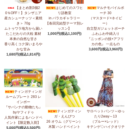
7/17：
フリルマルチストール
新入荷！ ～腰や首に巻いてアレンジ
【まとめ割3個2
はじめてのスワヒ
マルチモバイルポ
無限大！
0％OFF！】タンザニア
リ語教室
ーチ 30
産カシューナッツ＜素焼
in バラカギャラリー
（マスタード×ネイビ
7/10：
ティンガティンガ・アート～マサイの作品
新入荷！
き＞ 70g
【各回完結型テーマ別レ
ー）
ムトゥワラ地方から届い
ッスン】
自立型ガジェットポーチ
7/10：ティンガティンガ・アート～Sサイズの作品 新入荷！作家
たこだわりの大粒 素材
1,000円(税込1,100円)
ふわふわ中綿入り
名ごとに2つのカテゴリーでご紹介します
本来の自然な甘さ
『ニッポンの技×アフリ
→ 作家名 A―L
→ 作家名 M―Z
香り高くコク深いまろや
カの色』 一点もの
かな甘み
3,600円(税込3,960円)
7/7：
カンガ2026新柄 タンザニアより完全限定入荷！
～アフリカ
1,680円(税込1,814円)
の生活布～
7/3：
【まとめ割SALE！】3個で10％OFF！タンザニア産カシュー
ナッツ＜素焼き＞＜うす塩＞～こだわりの大粒 香り高くコク深い
まろやかな甘み～
ティンガティンガ
6/30：
マルチモバイルポーチ
新入荷！『ニッポンの技×アフリカ
ルームプレート 283 レ
の色』
インボー
『サバンナの動物たち』
6/30：ティンガティンガ・アート～Sサイズの作品 新入荷！作家
ティンガティン
サロペットパンツ～ゆっ
byヤフィドゥ
名ごとに2つのカテゴリーでご紹介します
ガ・えんぴつ
たり2way～13
人気作家によるハンドペ
→ 作家名 A―L
→ 作家名 M―Z
26 オウム（グリーン）
（ブルー×レッド）
イント【限定数入荷】
木製 ハンドペイント
キテンゲ◇ハイクオリテ
5,000円(税込5,500円)