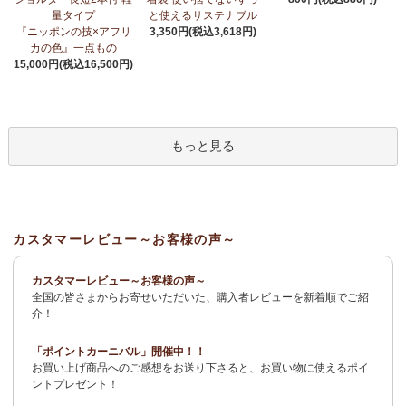
荷！
～アフリカンプリント生地～
量タイプ
と使えるサステナブル
『ニッポンの技×アフリ
3,350円(税込3,618円)
3/27：
サーカスパンツ
新入荷！～キテンゲ◇ハイクオリティ◇で
カの色』一点もの
仕立てた新作登場！『ニッポンの技×アフリカの色』
15,000円(税込16,500円)
3/19：
新作！ローブカーディガン～長袖ロング丈の羽織りもの～
新入荷！～キテンゲ◇ハイクオリティ◇で仕立てた新作登場！
『ニッポンの技×アフリカの色』
もっと見る
3/11：
リボン付きブラウス アレンジいろいろ9way仕様！
新入
荷！～キテンゲ◇ハイクオリティ◇で仕立てた新作登場！『ニッ
ポンの技×アフリカの色』
3/11：
イレギュラーヘム タックスカート
新入荷！～キテンゲ◇ハ
カスタマーレビュー～お客様の声～
イクオリティ◇で仕立てた新作登場！『ニッポンの技×アフリカの
色』
カスタマーレビュー～お客様の声～
全国の皆さまからお寄せいただいた、購入者レビューを新着順でご紹
2/4：
長財布L字ファスナー～キテンゲ本革仕立て
～キテンゲ◇ハ
介！
イクオリティ◇で仕立てた新作登場！『ニッポンの技×アフリカの
色』
「ポイントカーニバル」開催中！！
お買い上げ商品へのご感想をお送り下さると、お買い物に使えるポイ
2/3：
キテンゲ本革 名刺ケース
～キテンゲ◇ハイクオリティ◇で
ントプレゼント！
仕立てた新作登場！『ニッポンの技×アフリカの色』