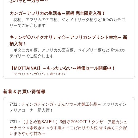
ぶハッピーカラー～
カンガ～アフリカの生活布～新柄 完全限定入荷！
花柄、アフリカの面白柄、ジオメトリック柄など 6つのカテゴ
リーでご紹介します
キテンゲ◇ハイクオリティ◇～アフリカンプリント生地～ 新
柄入荷！
ボタニカル柄、アフリカの面白柄、ペイズリー柄など 6つのカ
テゴリーでご紹介します
【MOTTAINAI】～もったいない～特価セール開催中！
アフリカンプリント布はぎれ
ティンガティンガ・アート【会員様シークレットセール】ワケ
あり
新着＆お買い得情報
【全国送料無料サービス】タンザニア産コーヒー・紅茶・ス
7/31：
ティンガティンガ・えんぴつ～木製工芸品～
アフリカイン
パイス・デーツ・乳香・モリンガ・書籍
テリアコーナー新入荷！
2025新刊！「アフリカのむかしばなし〈全3巻〉」
7/31：
【まとめ割SALE！】3個で 20％OFF！タンザニア産カシュ
カンガ～アフリカの生活布～ 新柄入荷！〈大判復刻版〉入
ーナッツ＜素焼き＞＜うす塩＞～こだわりの大粒 香り高くコク深
荷！
いまろやかな甘み～
花柄、アフリカの面白柄、ジオメトリック柄など5つのカテゴリ