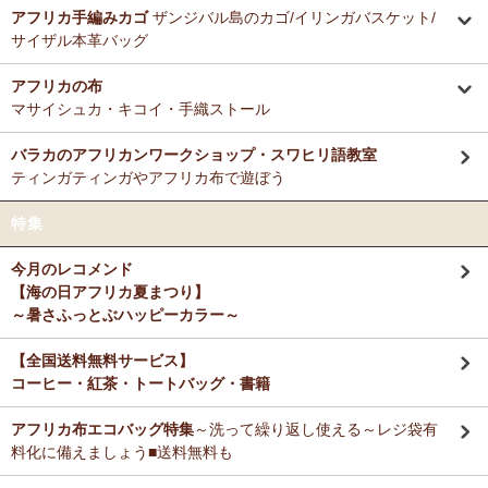
ミルクティーに合わせる毎朝の紅茶として、味とコストのバランスが
アフリカ手編みカゴ
ザンジバル島のカゴ/イリンガバスケット/
12/3：ティンガティンガ・アート～Sサイズの作品 新入荷！作家
非常に良く、長く家族で愛飲しています。
サイザル本革バッグ
名ごとに2つのカテゴリーでご紹介します
→ 作家名 A―L
→ 作家名 M―Z
アフリカの布
M さまより キテンゲde洗える立体布マスク～やさしいゴ
11/25：ティンガティンガ・アート～Lサイズの作品 新入荷！作家
マサイシュカ・キコイ・手織ストール
ム リバーシブルOKへのご感想
名ごとに2つのカテゴリーでご紹介します
お揃いの柄のフレアスリーブワンピースとペアで使ってます！大のお
→ 作家名 A―L
→ 作家名 M―Z
バラカのアフリカンワークショップ・スワヒリ語教室
気に入り♪
ティンガティンガやアフリカ布で遊ぼう
11/25：ティンガティンガ・アート～Sサイズの作品 新入荷！作家
名ごとに2つのカテゴリーでご紹介します
Ｙ さまより キテンゲティアードパンツへのご感想
特集
→ 作家名 A―L
→ 作家名 M―Z
暑い毎日、活躍してもらいますね。
今月のレコメンド
11/21：
【新登場】サロペットパンツ～ゆったり2way～
新入荷！
【海の日アフリカ夏まつり】
大人上品シルエット
M さまより キテンゲ ランチクロスへのご感想
～暑さふっとぶハッピーカラー～
たいへん吸水性良いです。大判でハンカチとして便利に使えます。
11/20：
キテンゲ本革 ころりんトートバッグ
～キテンゲ◇ハイク
オリティ◇で仕立てた新作登場！『ニッポンの技×アフリカの色』
【全国送料無料サービス】
コーヒー・紅茶・トートバッグ・書籍
T さまより キテンゲ フレアスリーブ ロングワンピースへ
11/19：
【MOTTAINAI】～もったいない～アジュワ・デーツ ワ
のご感想
ケあり 賞味期限間近セール！
アフリカ布エコバッグ特集
～洗って繰り返し使える～レジ袋有
デザイン、着心地、完璧です！ずっと作って欲しいです。よろしくお
願いします！
料化に備えましょう■送料無料も
11/18：
ティンガティンガ・アート【会員様シークレットセール】
～ワケあり限定品
入荷！