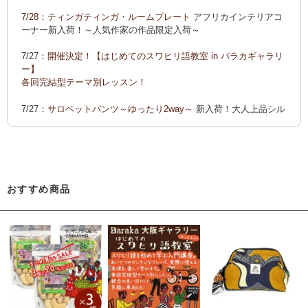
ーでご紹介します
7/28：
ティンガティンガ・ルームプレート
アフリカインテリアコ
カンガ 会員様お買い得！
カンガ 人気柄が限定数再入荷！
限
ーナー新入荷！～人気作家の作品限定入荷～
定生産記念カンガ 会員セール中！
7/27：
開催決定！【はじめてのスワヒリ語教室 in バラカギャラリ
「ポイントカーニバル」開催中
ー】
◆お買い上げ商品へのご感想をお送り下さると、お買い物に使
各回完結型テーマ別レッスン！
えるポイントプレゼント！詳しくは、
こちら！
7/27：
サロペットパンツ～ゆったり2way～
新入荷！大人上品シル
エット
7/22：ティンガティンガ・アート～Sサイズの作品 新入荷！作家
名ごとに2つのカテゴリーでご紹介します
→ 作家名 A―L
→ 作家名 M―Z
おすすめ商品
7/22：
ティンガティンガ・アート～マサイの作品
新入荷！
7/21：
夏休み開催決定！【アフリカンワークショップ in バラカギ
ャラリー】
「ティンガティンガ・うちわ作り」 「ティンガティンガを描こ
う」
7/21：
リバーシブルB4トートバッグ
新入荷！