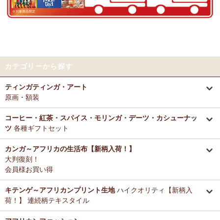
好きとか嫌いとかいう感覚よりも急に眠くなって来たので、リラック
～アフリカングッズ満杯～1年間の感謝をこめて
スしているのを感じます。なんとなく、良いなぁ。
前日心身に負担がかかる事があったので、癒される感覚が有難いで
12/25：
ティンガティンガ・アート～ロングサイズ（縦長・横長）
す。素敵なお品をありがとうございます。
の作品
新入荷！
12/25：
ステッチVネック ノースリーブブラウス
新入荷！～キテ
Tさまより カンガへのご感想
ンゲ◇ハイクオリティ◇で仕立てた新作登場！
カテゴリーから探す
テーブルクロスとして使用中。大きさが少し違っていたりちょっと曲
がっていたりもするけどご愛嬌の範疇です。布自体は目が詰まってし
12/25：
マサイシュカ アフリカの布ページに新入荷！
～誇り高き
ティンガティンガ・アート
っかりした良い生地です。一番心配だった洗濯ですが、ネットに入れ
マサイ民族のマント 軽くおしゃれなブランケット
原画・額装
て手洗いモードで洗濯機にかけ、終わったらすぐ干し、うちの場合は
色落ち、色移りなく大丈夫でした。洗濯ジワも殆どない（個人の感想
12/25：
ティンガティンガ・アート～マサイの作品
新入荷！
です！）のでノーアイロンで使用しています。
コーヒー・紅茶・スパイス・モリンガ・デーツ・カシューナッ
リビングが無地だらけなので、カンガのデザインがいいアクセントに
ツ
各種ギフトセット
12/25：
ティンガティンガ・アート～シャターニ（アフリカの精
なりちょっと素敵空間に。
霊）の作品
新入荷！
春になったら腰巻きスカートや、ストールにしてもいいかなと思って
カンガ～アフリカの生活布【新柄入荷！】
います。
大判復刻！
12/25：
平ポーチ 大中小 3サイズ展開
新入荷！
会員様お買い得
12/20：
2026年 バラカの福袋～2025.12/20（土）予約販売開始
Tさまより アジュワ・デーツへのご感想
～アフリカングッズ満杯～1年間の感謝をこめて
≪数量限定販売
高級ドライフルーツ、安価で買えてうれしいです。
キテンゲ～アフリカンプリント生地
ハイクオリティ【新柄入
≫
荷！】 連続柄テキスタイル
Ｋさまより ザンジバルミックススパイスのご感想
12/18：
ティンガティンガ 木製コースター
アフリカインテリアコ