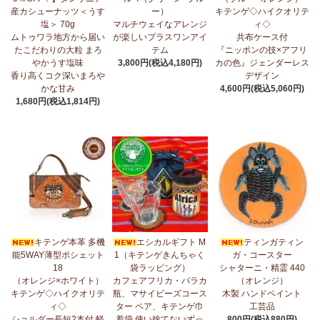
産カシューナッツ＜うす
ー）
キテンゲ◇ハイクオリテ
5/1：
ティンガティンガ・アート～ズベリの作品コーナー
新入荷！
塩＞ 70g
マルチウェイなアレンジ
ィ◇
私たちバラカは、ズベリが遺してくださった作品を、これからも
ムトゥワラ地方から届い
が楽しいプラスワンアイ
共布ケース付
大切に紹介してまいります。
たこだわりの大粒 まろ
テム
『ニッポンの技×アフリ
やかうす塩味
3,800円(税込4,180円)
カの色』ジェンダーレス
4/23：
【2026新茶入荷】アフリカンプライド～アッサム種タンザ
香り高くコク深いまろや
デザイン
ニア紅茶～無農薬手摘み茶葉～
かな甘み
4,600円(税込5,060円)
1,680円(税込1,814円)
4/15：
大人気！パッチワークターバン～巻き方・アレンジ自由～
新入荷！
4/15：
ノースリーブワンピース～前後2way仕様～
新入荷！ゆった
りシルエット
4/15：
【新登場】ティアードフレアパンツ
新入荷！大人気のティ
アードパンツが、さらに進化してバージョンアップ！
4/13：
【2026新茶 予約開始】アフリカンプライド～アッサム種タ
キテンゲ本革 多機
エシカルギフト M
ティンガティン
ンザニア紅茶～無農薬手摘み茶葉～
能5WAY薄型ポシェット
1（キテンゲきんちゃく
ガ・コースター
18
袋ラッピング）
シャターニ・精霊 440
4/13：
【2026新豆入荷】タンザニア産カシューナッツ＜素焼き＞
（オレンジ×ホワイト）
カフェアフリカ・バラカ
（オレンジ）
＜うす塩＞～こだわりの大粒 香り高くコク深いまろやかな甘み～
キテンゲ◇ハイクオリテ
瓶、マサイビーズコース
木製 ハンドペイント
ィ◇
ター ペア、キテンゲ巾
工芸品
3/27：
キテンゲ◇ハイクオリティ◇2026新柄 タンザニアより新入
ショルダー長短2本付 軽
着袋 使い捨てないずっ
800円(税込880円)