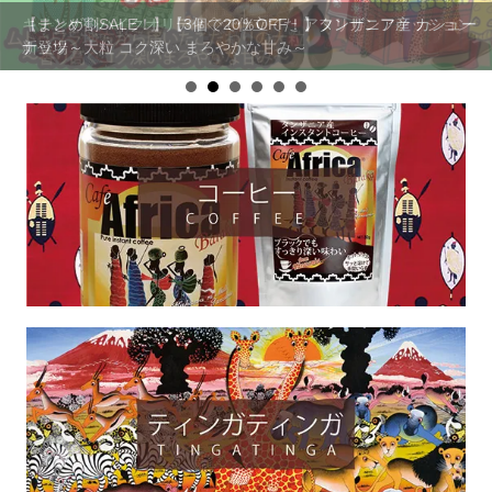
キテンゲ◇ハイクオリティ◇で仕立てた アフリカンファッション
【まとめ割SALE！】【3個で20％OFF！】タンザニア産 カシュー
新登場
ナッツ～大粒 コク深い まろやかな甘み～