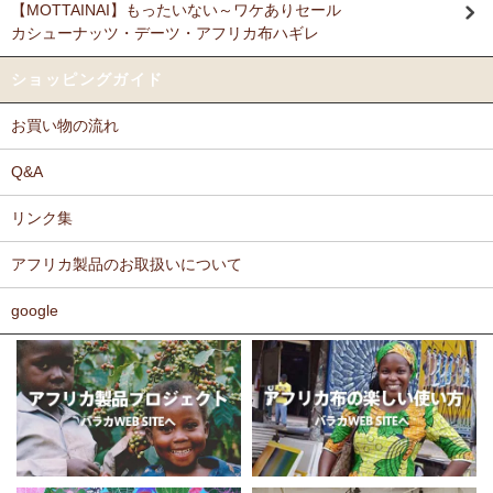
【MOTTAINAI】もったいない～ワケありセール
Ｎさまより キテンゲ リバーシブルB4トートバッグへのご
カシューナッツ・デーツ・アフリカ布ハギレ
11/17：
ティンガティンガ・アート～ロングサイズ（縦長・横長）
感想
の作品
新入荷！
派手なアフリカンがカッコいいし、重い荷物もガンガン入り、思った
ショッピングガイド
以上に頑丈で持ちやすい。
11/17：
ティンガティンガ・アート～マサイの作品
新入荷！
お買い物の流れ
11/11：
木彫りマスクお面
アフリカインテリアコーナー新入荷！
Ｆさまより キテンゲ へのご感想
～木彫職人ハンドメイド
どのキテンゲも素敵な柄ばかりであれもこれも欲しかったのですが、
Q&A
迷いに迷って今回は12種類を注文しました。次回のお楽しみに取って
11/11：
巻くポーチ 〈2サイズ展開〉～ガラスとんぼ玉付き
新入
おこうと思っています。
リンク集
荷！
カンガもキテンゲも、色や柄が大胆でエキゾチックでありながら、モ
アフリカ製品のお取扱いについて
11/11：ティンガティンガ・アート～Sサイズの作品 新入荷！作家
ダンで北欧テイストを思わせるようなものもあったりして、毎回購入
するたびに嬉しく眺め入っております。
名ごとに2つのカテゴリーでご紹介します
この布では何を作ろうか、どう飾ろうか・・・などと、想像力をかき
google
→ 作家名 A―L
→ 作家名 M―Z
たてられるものばかりです。
11/10：
ティンガティンガ・アート【会員様シークレットセール】
布の手触りもよく、縫いやすいので、大変気に入っております。
～ワケあり限定品
入荷！
ホームページには目の詰まった綿素材のものを仕入れているとありま
したが、薄手のものや、ちょっと変わった素材のものも気になりま
11/5：ティンガティンガ・アート～Lサイズの作品 新入荷！作家
す。常にたくさんの種類のあるカンガやキテンゲですが、新作新柄が
名ごとに2つのカテゴリーでご紹介します
どんどん増えることを期待しております。
→ 作家名 A―L
→ 作家名 M―Z