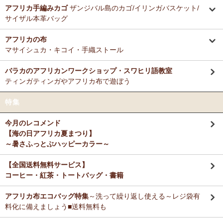
ミルクティーに合わせる毎朝の紅茶として、味とコストのバランスが
アフリカ手編みカゴ
ザンジバル島のカゴ/イリンガバスケット/
12/3：ティンガティンガ・アート～Sサイズの作品 新入荷！作家
非常に良く、長く家族で愛飲しています。
サイザル本革バッグ
名ごとに2つのカテゴリーでご紹介します
→ 作家名 A―L
→ 作家名 M―Z
アフリカの布
M さまより キテンゲde洗える立体布マスク～やさしいゴ
11/25：ティンガティンガ・アート～Lサイズの作品 新入荷！作家
マサイシュカ・キコイ・手織ストール
ム リバーシブルOKへのご感想
名ごとに2つのカテゴリーでご紹介します
お揃いの柄のフレアスリーブワンピースとペアで使ってます！大のお
→ 作家名 A―L
→ 作家名 M―Z
バラカのアフリカンワークショップ・スワヒリ語教室
気に入り♪
ティンガティンガやアフリカ布で遊ぼう
11/25：ティンガティンガ・アート～Sサイズの作品 新入荷！作家
名ごとに2つのカテゴリーでご紹介します
Ｙ さまより キテンゲティアードパンツへのご感想
特集
→ 作家名 A―L
→ 作家名 M―Z
暑い毎日、活躍してもらいますね。
今月のレコメンド
11/21：
【新登場】サロペットパンツ～ゆったり2way～
新入荷！
【海の日アフリカ夏まつり】
大人上品シルエット
M さまより キテンゲ ランチクロスへのご感想
～暑さふっとぶハッピーカラー～
たいへん吸水性良いです。大判でハンカチとして便利に使えます。
11/20：
キテンゲ本革 ころりんトートバッグ
～キテンゲ◇ハイク
オリティ◇で仕立てた新作登場！『ニッポンの技×アフリカの色』
【全国送料無料サービス】
コーヒー・紅茶・トートバッグ・書籍
T さまより キテンゲ フレアスリーブ ロングワンピースへ
11/19：
【MOTTAINAI】～もったいない～アジュワ・デーツ ワ
のご感想
ケあり 賞味期限間近セール！
アフリカ布エコバッグ特集
～洗って繰り返し使える～レジ袋有
デザイン、着心地、完璧です！ずっと作って欲しいです。よろしくお
願いします！
料化に備えましょう■送料無料も
11/18：
ティンガティンガ・アート【会員様シークレットセール】
～ワケあり限定品
入荷！