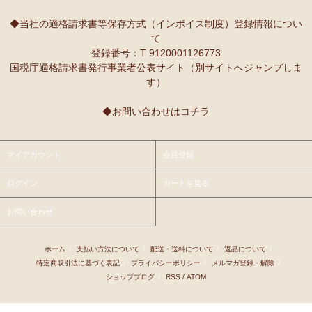
10/2：
レギュラーカラー半袖シャツ
～キテンゲ◇ハイクオリティ
本当に魔法にかかったように、楽しく、愉快な雰囲気に包まれます。
◇で仕立てた新作登場！『ニッポンの技×アフリカの色』
◆当社の適格請求書等保存方式（インボイス制度）登録情報につい
て
9/25：
【MOTTAINAI】～もったいない～カシューナッツ ワケあ
Ｓさまより ティンガティンガ・アートへのご感想
登録番号：T 9120001126773
り 賞味期限間近セール！
先日購入させて頂いた絵は大変気にいっています。
国税庁適格請求書発行事業者公表サイト（別サイトへジャンプしま
また、ダウディのほかの作品を紹介して頂き、ありがとうございま
す）
9/22：
【予約開始】ティンガティンガ・カレンダー『ティンガテ
す。他にも2点気になる作品があります。
ィンガと暮らす12か月』 完全限定生産
◆お問い合わせはコチラ
9/22：
オトナの多機能リュック～キテンゲ本革仕立て
～キテンゲ
Ｇさまより アフリカンネックレスへのご感想
◇ハイクオリティ◇で仕立てた新作登場！『ニッポンの技×アフリ
アフリカらしいデザインで素敵です。形もいいけど、色も素敵！
カの色』
今着けているネックレスと合わせて2つを重ねづけを楽しみます！
マイアカウント
会員登録
9/22：
リバーシブルB4トートバッグ
新入荷！
ログイン
カートを見る
Ｙさまより 紅茶アフリカンプライドへのご感想
9/18：
ノースリーブ マーメイド ロングワンピース
新入荷！～キ
アフリカンプライド リーフのリピーターです。
お問い合わせ
テンゲ◇ハイクオリティ◇で仕立てた新作登場！
ミルクティーで飲むとすごく美味しいです。
8/29：
マーメイドスカート
新入荷！～キテンゲ◇ハイクオリティ
ホーム
/
支払い方法について
/
配送・送料について
/
返品について
/
Ｋさまより ■初めての方限定■全国送料無料■カフェアフリ
◇で仕立てた新作登場！『ニッポンの技×アフリカの色』
特定商取引法に基づく表記
/
プライバシーポリシー
/
メルマガ登録・解除
/
カ・バラカへのご感想
ショップブログ
/
RSS
/
ATOM
8/26：
手彫り金細工ジュエリー 新入荷！～ザンジバル金職人のハ
私、普段インスタントは飲まないのです。
ンドメイド細工～
豆とは全然違って美味しいと思えなくて。
でも、急いでるときにパパッと出来て良いかなあって思って、美味し