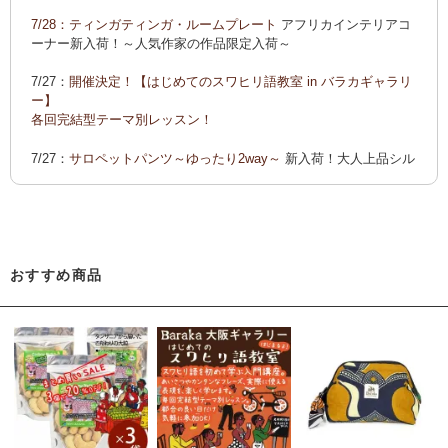
ーでご紹介します
7/28：
ティンガティンガ・ルームプレート
アフリカインテリアコ
カンガ 会員様お買い得！
カンガ 人気柄が限定数再入荷！
限
ーナー新入荷！～人気作家の作品限定入荷～
定生産記念カンガ 会員セール中！
7/27：
開催決定！【はじめてのスワヒリ語教室 in バラカギャラリ
「ポイントカーニバル」開催中
ー】
◆お買い上げ商品へのご感想をお送り下さると、お買い物に使
各回完結型テーマ別レッスン！
えるポイントプレゼント！詳しくは、
こちら！
7/27：
サロペットパンツ～ゆったり2way～
新入荷！大人上品シル
エット
7/22：ティンガティンガ・アート～Sサイズの作品 新入荷！作家
名ごとに2つのカテゴリーでご紹介します
→ 作家名 A―L
→ 作家名 M―Z
おすすめ商品
7/22：
ティンガティンガ・アート～マサイの作品
新入荷！
7/21：
夏休み開催決定！【アフリカンワークショップ in バラカギ
ャラリー】
「ティンガティンガ・うちわ作り」 「ティンガティンガを描こ
う」
7/21：
リバーシブルB4トートバッグ
新入荷！