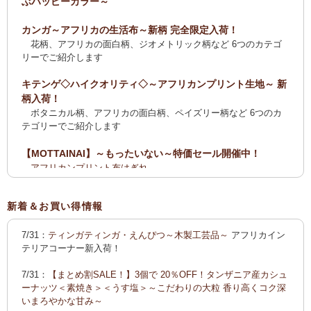
ぶハッピーカラー～
カンガ～アフリカの生活布～新柄 完全限定入荷！
花柄、アフリカの面白柄、ジオメトリック柄など 6つのカテゴ
リーでご紹介します
キテンゲ◇ハイクオリティ◇～アフリカンプリント生地～ 新
柄入荷！
ボタニカル柄、アフリカの面白柄、ペイズリー柄など 6つのカ
テゴリーでご紹介します
【MOTTAINAI】～もったいない～特価セール開催中！
アフリカンプリント布はぎれ
ティンガティンガ・アート【会員様シークレットセール】ワケ
あり
新着＆お買い得情報
【全国送料無料サービス】タンザニア産コーヒー・紅茶・ス
7/31：
ティンガティンガ・えんぴつ～木製工芸品～
アフリカイン
パイス・デーツ・乳香・モリンガ・書籍
テリアコーナー新入荷！
2025新刊！「アフリカのむかしばなし〈全3巻〉」
7/31：
【まとめ割SALE！】3個で 20％OFF！タンザニア産カシュ
カンガ～アフリカの生活布～ 新柄入荷！〈大判復刻版〉入
ーナッツ＜素焼き＞＜うす塩＞～こだわりの大粒 香り高くコク深
荷！
いまろやかな甘み～
花柄、アフリカの面白柄、ジオメトリック柄など5つのカテゴリ