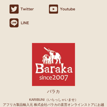
ましたので満足です。
名ごとに2つのカテゴリーでご紹介します
連絡や包装などもよかったです。
→ 作家名 A―L
→ 作家名 M―Z
10/24：
天然素材ココナッツ ロングネックレス
アフリカンアクセ
Ｏさまより キテンゲへのご感想
サリーコーナー新入荷！～天然素材 環境配慮したエシカル製品～
無事、商品受け取りました。ありがとうございますっ。
アフリカ布、元気がでますっ！
10/22：
マルチモバイルポーチ
新入荷！『ニッポンの技×アフリカ
4月頭の横浜赤レンガに毎年行っていますが、今年は予定があり行け
の色』
ず。。
また、バラカさんのイベントにもお邪魔できたらと思います。
10/22：
シュシュ～ヘアアクセサリー
ファッションページに新入
荷！～アフリカの色×こさえたん～
Ｓさまより あったか裏ボア！キテンゲ ネックウォーマー
10/20：
カンガ～アフリカの生活布～ 人気柄が限定数再入荷！現
へのご感想
品限り！
どれも素敵な柄で迷いますね。全部やっぱりかわいい。家族にプレセ
ントも考えているので、思いっきり買おうと思います。
10/20：
マサイシュカ アフリカの布ページに新入荷！
～誇り高き
上高地の山に行ったときに、アフリカと日本の山のマッチング合うな
マサイ民族のマント 軽くおしゃれなブランケット
ーと思ってネックウォーマーを身に着けました。
10/20：
スクエアトートバッグ～キテンゲ本革仕立て
～キテンゲ
バラカ
◇ハイクオリティ◇で仕立てた新作登場！『ニッポンの技×アフリ
Ｏさまより ザンジバルスパイスMIXスパイスのご感想
カの色』
実は、昨年4月にイベントで購入して以来、未使用だったのですが、
KARIBUNI（いらっしゃいませ）
年明けから使い始め、これはおいしい！と思い、今回たくさん購入さ
アフリカ製品輸入元 株式会社バラカの直営オンラインストアにお越
10/20：
ミニころりんハンドバッグ～キテンゲ本革仕立て
～キテ
せていただきました。