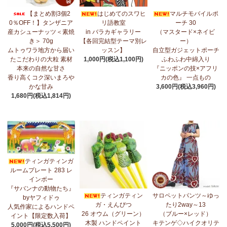
7/17：
フリルマルチストール
新入荷！ ～腰や首に巻いてアレンジ
【まとめ割3個2
はじめてのスワヒ
マルチモバイルポ
無限大！
0％OFF！】タンザニア
リ語教室
ーチ 30
産カシューナッツ＜素焼
in バラカギャラリー
（マスタード×ネイビ
7/10：
ティンガティンガ・アート～マサイの作品
新入荷！
き＞ 70g
【各回完結型テーマ別レ
ー）
ムトゥワラ地方から届い
ッスン】
自立型ガジェットポーチ
7/10：ティンガティンガ・アート～Sサイズの作品 新入荷！作家
たこだわりの大粒 素材
1,000円(税込1,100円)
ふわふわ中綿入り
名ごとに2つのカテゴリーでご紹介します
本来の自然な甘さ
『ニッポンの技×アフリ
→ 作家名 A―L
→ 作家名 M―Z
香り高くコク深いまろや
カの色』 一点もの
かな甘み
3,600円(税込3,960円)
7/7：
カンガ2026新柄 タンザニアより完全限定入荷！
～アフリカ
1,680円(税込1,814円)
の生活布～
7/3：
【まとめ割SALE！】3個で10％OFF！タンザニア産カシュー
ナッツ＜素焼き＞＜うす塩＞～こだわりの大粒 香り高くコク深い
まろやかな甘み～
ティンガティンガ
6/30：
マルチモバイルポーチ
新入荷！『ニッポンの技×アフリカ
ルームプレート 283 レ
の色』
インボー
『サバンナの動物たち』
6/30：ティンガティンガ・アート～Sサイズの作品 新入荷！作家
ティンガティン
サロペットパンツ～ゆっ
byヤフィドゥ
名ごとに2つのカテゴリーでご紹介します
ガ・えんぴつ
たり2way～13
人気作家によるハンドペ
→ 作家名 A―L
→ 作家名 M―Z
26 オウム（グリーン）
（ブルー×レッド）
イント【限定数入荷】
木製 ハンドペイント
キテンゲ◇ハイクオリテ
5,000円(税込5,500円)