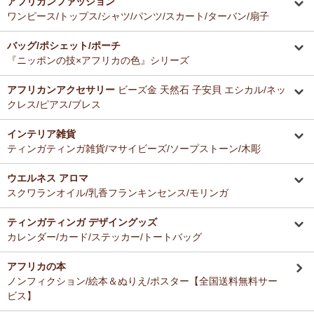
アフリカンファッション
ーナー新入荷！
とても美味しくて毎日使っています。どのお料理なんにでも合いま
ワンピース/トップス/シャツ/パンツ/スカート/ターバン/扇子
す。
12/16：
ガウチョパンツ
～キテンゲ◇ハイクオリティ◇で仕立てた
バッグ/ポシェット/ポーチ
新作登場！～楽ちんクロップド丈～
Ａ さまより ティンガティンガ・アートへのご感想
『ニッポンの技×アフリカの色』シリーズ
ドゥケさんの画は数年前から気になっていて、今回思いきって購入す
12/16：
キテンゲ 本革ショルダーミニバッグ 3WAY 斜掛けOK
～
ることにしました。とても楽しみにしております。
キテンゲ◇ハイクオリティ◇で仕立てた新作登場！『ニッポンの
アフリカンアクセサリー
ビーズ金 天然石 子安貝 エシカル/ネッ
技×アフリカの色』
クレス/ピアス/ブレス
Ｂ さまより 紅茶アフリカンプライドへのご感想
12/4：ティンガティンガ・アート～Mサイズの作品 新入荷！作家
インテリア雑貨
バラカの紅茶は香りがよくて大好きです。これからも愛飲させていた
名ごとに2つのカテゴリーでご紹介します
ティンガティンガ雑貨/マサイビーズ/ソープストーン/木彫
だきます。
→ 作家名 A―L
→ 作家名 M―Z
ウエルネス アロマ
12/4：
ティンガティンガ・アート～チャリンダの作品コーナー
新
Ｓ さまより キテンゲ平ポーチへのご感想
スクワランオイル/乳香フランキンセンス/モリンガ
入荷！
以前プレゼントでいただいた平ポーチ、母子手帳がちょうど入り、毎
私たちバラカは、チャリンダが遺してくださった作品を、これか
日使っています。
らも大切に紹介してまいります。
ティンガティンガ デザイングッズ
今回同じ「中サイズ」を買いましたが、造りがわずかに異なるよう
カレンダー/カード/ステッカー/トートバッグ
で、1センチくらい心持ち小くて母子手帳がぎりぎり入りませんでし
12/3：
ティンガティンガ 木製コースター
アフリカインテリアコー
た。
ナー新入荷！
アフリカの本
でもこちらもカワイイので化粧入れなどに使います。
ノンフィクション/絵本＆ぬりえ/ポスター【全国送料無料サー
12/3：
巻くポーチ 〈2サイズ展開〉～ガラスとんぼ玉付き
新入
ビス】
荷！
Ｆ さまより 紅茶アフリカンプライドへのご感想