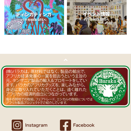
11/5：
ティンガティンガ・アート～チャリンダの作品コーナー
新
Ｔさまより ソープストーン絵皿へのご感想
入荷！
アフリカン調の雑貨を並べて、玄関でキーを入れて見せるインテリア
私たちバラカは、チャリンダが遺してくださった作品を、これか
として使っています。
らも大切に紹介してまいります。
重さがあり安定感があるので使いやすいと思います。
11/4：
ティンガティンガ・アート～マサイの作品
新入荷！
Ｍさまより キテンゲ Vネックノースリーブワンピースへの
11/4：ティンガティンガ・アート～Sサイズの作品 新入荷！作家
ご感想
名ごとに2つのカテゴリーでご紹介します
ワンピースとカフタン、素敵です。こういうのを探していました。
→ 作家名 A―L
→ 作家名 M―Z
以前にもカンガを購入したのですが、気に入って毎日のように着てい
ます。
11/1：
【MOTTAINAI】～もったいないセール～タンザニア産カシ
カンガスタイル、アフリカンファッションを広める活動中！
ューナッツ＜素焼き＞ 賞味期限切れ大特価！
～期間限定 在庫限り
11/1：
【MOTTAINAI】～もったいないセール～タンザニア産カシ
Ｍさまより カンガへのご感想
ューナッツ＜うす塩＞ 賞味期限切れ大特価！
～期間限定 在庫限り
バラカのショップは、カンガも端処理してあってすぐ着れるし、カフ
タンも、このワンピースも、脇が大きく開いているので、素肌寝（家
11/1：
アフリカ・ガラスビーズ ジュエリー
新入荷！トレーディン
でも外でも）にとてもイイと思う。
グビーズ～現地職人の特別注文による一点もの～
Ｆさまより アフリカンアクセサリーへのご感想
10/27：
ティンガティンガ・ルームプレート
アフリカインテリア
コーナー新入荷！～人気作家の作品限定入荷～
アフリカンピアス３７ カウボーンマーブルが届きました。
しっかりした作りでイメージ通りの品でした。
似たテイストのネックレスを持っていて、合わせるピアスを探してい
10/27：ティンガティンガ・アート～Sサイズの作品 新入荷！作家