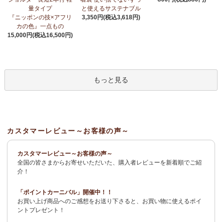
荷！
～アフリカンプリント生地～
量タイプ
と使えるサステナブル
『ニッポンの技×アフリ
3,350円(税込3,618円)
3/27：
サーカスパンツ
新入荷！～キテンゲ◇ハイクオリティ◇で
カの色』一点もの
仕立てた新作登場！『ニッポンの技×アフリカの色』
15,000円(税込16,500円)
3/19：
新作！ローブカーディガン～長袖ロング丈の羽織りもの～
新入荷！～キテンゲ◇ハイクオリティ◇で仕立てた新作登場！
『ニッポンの技×アフリカの色』
もっと見る
3/11：
リボン付きブラウス アレンジいろいろ9way仕様！
新入
荷！～キテンゲ◇ハイクオリティ◇で仕立てた新作登場！『ニッ
ポンの技×アフリカの色』
3/11：
イレギュラーヘム タックスカート
新入荷！～キテンゲ◇ハ
カスタマーレビュー～お客様の声～
イクオリティ◇で仕立てた新作登場！『ニッポンの技×アフリカの
色』
カスタマーレビュー～お客様の声～
全国の皆さまからお寄せいただいた、購入者レビューを新着順でご紹
2/4：
長財布L字ファスナー～キテンゲ本革仕立て
～キテンゲ◇ハ
介！
イクオリティ◇で仕立てた新作登場！『ニッポンの技×アフリカの
色』
「ポイントカーニバル」開催中！！
お買い上げ商品へのご感想をお送り下さると、お買い物に使えるポイ
2/3：
キテンゲ本革 名刺ケース
～キテンゲ◇ハイクオリティ◇で
ントプレゼント！
仕立てた新作登場！『ニッポンの技×アフリカの色』