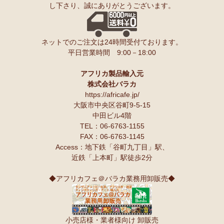
し下さり、誠にありがとうございます。
ンゲ◇ハイクオリティ◇で仕立てた新作登場！『ニッポンの技×ア
友人にもプレゼントしたいと思います♪
フリカの色』
スパイスが持つ可能性も奥深いですよね。
10/10：
長財布L字ファスナー～キテンゲ本革仕立て
～キテンゲ◇
ネットでのご注文は24時間受付ております。
ハイクオリティ◇で仕立てた新作登場！『ニッポンの技×アフリカ
Ｓさまより カシューナッツへのご感想
平日営業時間 9:00－18:00
の色』
こんにちは。昨夜コーヒーとカシューナッツを受け取りました。
早速コーヒーを飲んでカシューナッツを頂きましたが、大粒のナッツ
10/10：
天然石ソープストーン オブジェ カバ絵皿
新入荷！
でカリカリとしてローストの感じもよく豆本来の甘みもあり、とても
アフリカ製品輸入元
美味しいと思います。
株式会社バラカ
塩味もちょうど良いです。
10/10：
アフリカンキーホルダー バッグチャーム
インテリア アフ
https://africafe.jp/
夫も私もナッツ類が大好きで、食べだしたら止まりません。
リカ雑貨コーナー新入荷！
大阪市中央区谷町9-5-15
中田ビル4階
10/10：
ティンガティンガ・アート～ロングサイズ（縦長・横長）
TEL：06-6763-1155
Ｏさまより キテンゲ オトナのステテコパンツへのご感想
の作品
新入荷！
FAX：06-6763-1145
生地が薄く涼しい。動きやすい。履きやすい。
Access：地下鉄「谷町九丁目」駅、
10/10：ティンガティンガ・アート～Lサイズの作品 新入荷！作家
近鉄「上本町」駅徒歩2分
名ごとに2つのカテゴリーでご紹介します
Ｋさまより 絵本しんぞうとひげへのご感想
→ 作家名 A―L
→ 作家名 M―Z
小学一年の授業で、世界の民話を読もうということで、『しんぞうと
◆アフリカフェ＠バラカ業務用卸販売◆
ひげ』を読ませてもらいました。
10/2：
開催決定！【特別企画】ティンガティンガ・アーティスト
クラスで読み聞かせをすると、子ども達の笑顔があっと言う間に満開
に弟子入り体験ワークショップ
です。
〈1日コース〉〈2日コース〉 参加予約受付中！
顔を見合わせて笑う子ども、お腹を抱えて笑う子ども、面白すぎる
小売店様・業者様向け 卸販売
ー！と声をあげて笑う子ども、、、