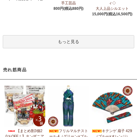
6/24：
アフリカスクワランオイル～100％天然由来成分、無添加～
手工芸品
ィ◇
ウエルネス アロマ カテゴリーに新入荷！
800円(税込880円)
大人上品シルエット
15,000円(税込16,500円)
6/19：
ティンガティンガ ステッカー
新入荷！ダイカットシール
ミニデコステッカー
6/11：
スクエアトートバッグ～キテンゲ本革仕立て
～キテンゲ◇
もっと見る
ハイクオリティ◇で仕立てた新作登場！『ニッポンの技×アフリカ
の色』
5/30：
大人気！フレアスリーブ ロングワンピース
新入荷！
売れ筋商品
5/14：
アフリカンピアス
アフリカンアクセサリーコーナー新入
荷！～天然素材 環境配慮したエシカル製品～
5/14：
アフリカンネックレス
アフリカンアクセサリーコーナー新
入荷！～天然素材 環境配慮したエシカル製品～
5/4：
ノーカラーボレロジャケット
新入荷！～キテンゲ◇ハイクオ
リティ◇で仕立てた新作登場！『ニッポンの技×アフリカの色』
5/4：
キコイ アフリカの布ページに新入荷！
～東アフリカ港町の
【まとめ割3個2
フリルマルチスト
キテンゲ 扇子 429
綿織布
0％OFF！】タンザニア
ール 4（グリーン×ブル
（ブルー×オレンジ）