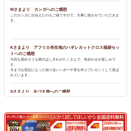
2/3：
オトナの多機能リュック～キテンゲ本革仕立て
～キテンゲ◇
Mさまより カンガへのご感想
ハイクオリティ◇で仕立てた新作登場！『ニッポンの技×アフリカ
このカンガに出会えたのもご縁ですので、大事に使わせていただきま
の色』
す。
1/23：ティンガティンガ・アート～Sサイズの作品 新入荷！作家
名ごとに2つのカテゴリーでご紹介します
→ 作家名 A―L
→ 作家名 M―Z
Kさまより アフリカ布生地のハギレカットクロス福袋セッ
1/19
イージーパンツ～美脚ゆるやかブーツカットデザイン～
キテ
トへのご感想
ンゲ◇ハイクオリティ◇で仕立てた新作登場！『ニッポンの技×ア
今回も面白そうな柄のはしぎれがたくさんで、色合わせが楽しみで
フリカの色』
す。
今までお世話になった知り合いへポーチ等を作りプレゼントして喜ば
1/19：
エコバッグ≪2サイズ展開≫
新入荷！
れています。
1/19：ティンガティンガ・アート～Lサイズの作品 新入荷！作家
名ごとに2つのカテゴリーでご紹介します
Sさまより あづま袋へのご感想
→ 作家名 A―L
→ 作家名 M―Z
とても可愛く、着こなしのアクセントになります。軽くて丈夫なので
持ち運びしやすいです。
1/19：ティンガティンガ・アート～Sサイズの作品 新入荷！作家
名ごとに2つのカテゴリーでご紹介します
Nさまより 乳香フランキンセンスへのご感想
→ 作家名 A―L
→ 作家名 M―Z
食べてみたくて買いました。青い皮の柑橘系の様な香りと木の様な形
容し難い香りがする、なんとも言えない香りです。
1/15：
2026年 バラカの福袋≪数量限定で再販決定！≫