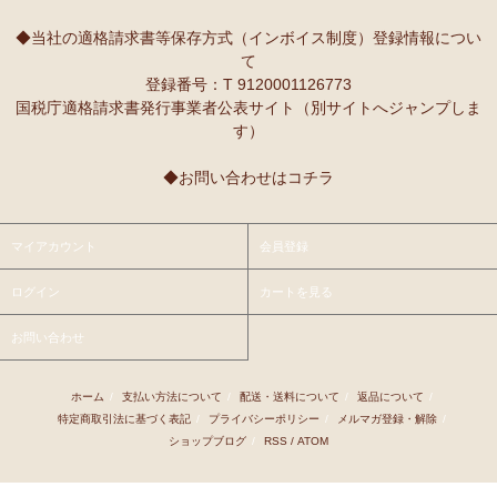
10/2：
レギュラーカラー半袖シャツ
～キテンゲ◇ハイクオリティ
本当に魔法にかかったように、楽しく、愉快な雰囲気に包まれます。
◇で仕立てた新作登場！『ニッポンの技×アフリカの色』
◆当社の適格請求書等保存方式（インボイス制度）登録情報につい
て
9/25：
【MOTTAINAI】～もったいない～カシューナッツ ワケあ
Ｓさまより ティンガティンガ・アートへのご感想
登録番号：T 9120001126773
り 賞味期限間近セール！
先日購入させて頂いた絵は大変気にいっています。
国税庁適格請求書発行事業者公表サイト（別サイトへジャンプしま
また、ダウディのほかの作品を紹介して頂き、ありがとうございま
す）
9/22：
【予約開始】ティンガティンガ・カレンダー『ティンガテ
す。他にも2点気になる作品があります。
ィンガと暮らす12か月』 完全限定生産
◆お問い合わせはコチラ
9/22：
オトナの多機能リュック～キテンゲ本革仕立て
～キテンゲ
Ｇさまより アフリカンネックレスへのご感想
◇ハイクオリティ◇で仕立てた新作登場！『ニッポンの技×アフリ
アフリカらしいデザインで素敵です。形もいいけど、色も素敵！
カの色』
今着けているネックレスと合わせて2つを重ねづけを楽しみます！
マイアカウント
会員登録
9/22：
リバーシブルB4トートバッグ
新入荷！
ログイン
カートを見る
Ｙさまより 紅茶アフリカンプライドへのご感想
9/18：
ノースリーブ マーメイド ロングワンピース
新入荷！～キ
アフリカンプライド リーフのリピーターです。
お問い合わせ
テンゲ◇ハイクオリティ◇で仕立てた新作登場！
ミルクティーで飲むとすごく美味しいです。
8/29：
マーメイドスカート
新入荷！～キテンゲ◇ハイクオリティ
ホーム
/
支払い方法について
/
配送・送料について
/
返品について
/
Ｋさまより ■初めての方限定■全国送料無料■カフェアフリ
◇で仕立てた新作登場！『ニッポンの技×アフリカの色』
特定商取引法に基づく表記
/
プライバシーポリシー
/
メルマガ登録・解除
/
カ・バラカへのご感想
ショップブログ
/
RSS
/
ATOM
8/26：
手彫り金細工ジュエリー 新入荷！～ザンジバル金職人のハ
私、普段インスタントは飲まないのです。
ンドメイド細工～
豆とは全然違って美味しいと思えなくて。
でも、急いでるときにパパッと出来て良いかなあって思って、美味し