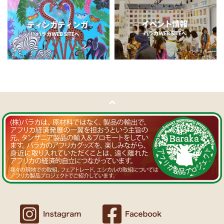
11/5：
ティンガティンガ・アート～チャリンダの作品コーナー
新
Ｔさまより ソープストーン絵皿へのご感想
入荷！
アフリカン調の雑貨を並べて、玄関でキーを入れて見せるインテリア
私たちバラカは、チャリンダが遺してくださった作品を、これか
として使っています。
らも大切に紹介してまいります。
重さがあり安定感があるので使いやすいと思います。
11/4：
ティンガティンガ・アート～マサイの作品
新入荷！
Ｍさまより キテンゲ Vネックノースリーブワンピースへの
11/4：ティンガティンガ・アート～Sサイズの作品 新入荷！作家
ご感想
名ごとに2つのカテゴリーでご紹介します
ワンピースとカフタン、素敵です。こういうのを探していました。
→ 作家名 A―L
→ 作家名 M―Z
以前にもカンガを購入したのですが、気に入って毎日のように着てい
ます。
11/1：
【MOTTAINAI】～もったいないセール～タンザニア産カシ
カンガスタイル、アフリカンファッションを広める活動中！
ューナッツ＜素焼き＞ 賞味期限切れ大特価！
～期間限定 在庫限り
11/1：
【MOTTAINAI】～もったいないセール～タンザニア産カシ
Ｍさまより カンガへのご感想
ューナッツ＜うす塩＞ 賞味期限切れ大特価！
～期間限定 在庫限り
バラカのショップは、カンガも端処理してあってすぐ着れるし、カフ
タンも、このワンピースも、脇が大きく開いているので、素肌寝（家
11/1：
アフリカ・ガラスビーズ ジュエリー
新入荷！トレーディン
でも外でも）にとてもイイと思う。
グビーズ～現地職人の特別注文による一点もの～
Ｆさまより アフリカンアクセサリーへのご感想
10/27：
ティンガティンガ・ルームプレート
アフリカインテリア
コーナー新入荷！～人気作家の作品限定入荷～
アフリカンピアス３７ カウボーンマーブルが届きました。
しっかりした作りでイメージ通りの品でした。
似たテイストのネックレスを持っていて、合わせるピアスを探してい
10/27：ティンガティンガ・アート～Sサイズの作品 新入荷！作家