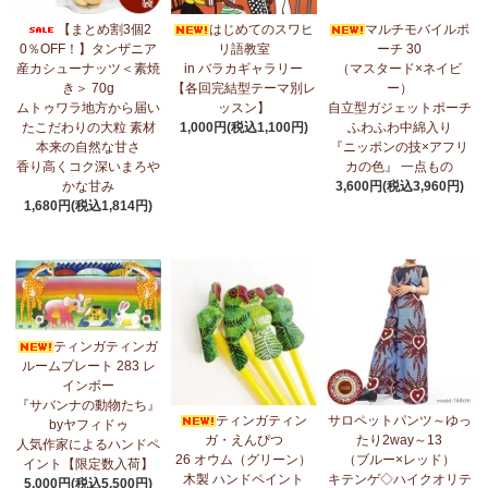
7/17：
フリルマルチストール
新入荷！ ～腰や首に巻いてアレンジ
【まとめ割3個2
はじめてのスワヒ
マルチモバイルポ
無限大！
0％OFF！】タンザニア
リ語教室
ーチ 30
産カシューナッツ＜素焼
in バラカギャラリー
（マスタード×ネイビ
7/10：
ティンガティンガ・アート～マサイの作品
新入荷！
き＞ 70g
【各回完結型テーマ別レ
ー）
ムトゥワラ地方から届い
ッスン】
自立型ガジェットポーチ
7/10：ティンガティンガ・アート～Sサイズの作品 新入荷！作家
たこだわりの大粒 素材
1,000円(税込1,100円)
ふわふわ中綿入り
名ごとに2つのカテゴリーでご紹介します
本来の自然な甘さ
『ニッポンの技×アフリ
→ 作家名 A―L
→ 作家名 M―Z
香り高くコク深いまろや
カの色』 一点もの
かな甘み
3,600円(税込3,960円)
7/7：
カンガ2026新柄 タンザニアより完全限定入荷！
～アフリカ
1,680円(税込1,814円)
の生活布～
7/3：
【まとめ割SALE！】3個で10％OFF！タンザニア産カシュー
ナッツ＜素焼き＞＜うす塩＞～こだわりの大粒 香り高くコク深い
まろやかな甘み～
ティンガティンガ
6/30：
マルチモバイルポーチ
新入荷！『ニッポンの技×アフリカ
ルームプレート 283 レ
の色』
インボー
『サバンナの動物たち』
6/30：ティンガティンガ・アート～Sサイズの作品 新入荷！作家
ティンガティン
サロペットパンツ～ゆっ
byヤフィドゥ
名ごとに2つのカテゴリーでご紹介します
ガ・えんぴつ
たり2way～13
人気作家によるハンドペ
→ 作家名 A―L
→ 作家名 M―Z
26 オウム（グリーン）
（ブルー×レッド）
イント【限定数入荷】
木製 ハンドペイント
キテンゲ◇ハイクオリテ
5,000円(税込5,500円)