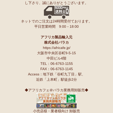
し下さり、誠にありがとうございます。
ンゲ◇ハイクオリティ◇で仕立てた新作登場！『ニッポンの技×ア
友人にもプレゼントしたいと思います♪
フリカの色』
スパイスが持つ可能性も奥深いですよね。
10/10：
長財布L字ファスナー～キテンゲ本革仕立て
～キテンゲ◇
ネットでのご注文は24時間受付ております。
ハイクオリティ◇で仕立てた新作登場！『ニッポンの技×アフリカ
Ｓさまより カシューナッツへのご感想
平日営業時間 9:00－18:00
の色』
こんにちは。昨夜コーヒーとカシューナッツを受け取りました。
早速コーヒーを飲んでカシューナッツを頂きましたが、大粒のナッツ
10/10：
天然石ソープストーン オブジェ カバ絵皿
新入荷！
でカリカリとしてローストの感じもよく豆本来の甘みもあり、とても
アフリカ製品輸入元
美味しいと思います。
株式会社バラカ
塩味もちょうど良いです。
10/10：
アフリカンキーホルダー バッグチャーム
インテリア アフ
https://africafe.jp/
夫も私もナッツ類が大好きで、食べだしたら止まりません。
リカ雑貨コーナー新入荷！
大阪市中央区谷町9-5-15
中田ビル4階
10/10：
ティンガティンガ・アート～ロングサイズ（縦長・横長）
TEL：06-6763-1155
Ｏさまより キテンゲ オトナのステテコパンツへのご感想
の作品
新入荷！
FAX：06-6763-1145
生地が薄く涼しい。動きやすい。履きやすい。
Access：地下鉄「谷町九丁目」駅、
10/10：ティンガティンガ・アート～Lサイズの作品 新入荷！作家
近鉄「上本町」駅徒歩2分
名ごとに2つのカテゴリーでご紹介します
Ｋさまより 絵本しんぞうとひげへのご感想
→ 作家名 A―L
→ 作家名 M―Z
小学一年の授業で、世界の民話を読もうということで、『しんぞうと
◆アフリカフェ＠バラカ業務用卸販売◆
ひげ』を読ませてもらいました。
10/2：
開催決定！【特別企画】ティンガティンガ・アーティスト
クラスで読み聞かせをすると、子ども達の笑顔があっと言う間に満開
に弟子入り体験ワークショップ
です。
〈1日コース〉〈2日コース〉 参加予約受付中！
顔を見合わせて笑う子ども、お腹を抱えて笑う子ども、面白すぎる
小売店様・業者様向け 卸販売
ー！と声をあげて笑う子ども、、、