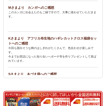
2/3：
オトナの多機能リュック～キテンゲ本革仕立て
～キテンゲ◇
Mさまより カンガへのご感想
ハイクオリティ◇で仕立てた新作登場！『ニッポンの技×アフリカ
このカンガに出会えたのもご縁ですので、大事に使わせていただきま
の色』
す。
1/23：ティンガティンガ・アート～Sサイズの作品 新入荷！作家
名ごとに2つのカテゴリーでご紹介します
→ 作家名 A―L
→ 作家名 M―Z
Kさまより アフリカ布生地のハギレカットクロス福袋セッ
1/19
イージーパンツ～美脚ゆるやかブーツカットデザイン～
キテ
トへのご感想
ンゲ◇ハイクオリティ◇で仕立てた新作登場！『ニッポンの技×ア
今回も面白そうな柄のはしぎれがたくさんで、色合わせが楽しみで
フリカの色』
す。
今までお世話になった知り合いへポーチ等を作りプレゼントして喜ば
1/19：
エコバッグ≪2サイズ展開≫
新入荷！
れています。
1/19：ティンガティンガ・アート～Lサイズの作品 新入荷！作家
名ごとに2つのカテゴリーでご紹介します
Sさまより あづま袋へのご感想
→ 作家名 A―L
→ 作家名 M―Z
とても可愛く、着こなしのアクセントになります。軽くて丈夫なので
持ち運びしやすいです。
1/19：ティンガティンガ・アート～Sサイズの作品 新入荷！作家
名ごとに2つのカテゴリーでご紹介します
Nさまより 乳香フランキンセンスへのご感想
→ 作家名 A―L
→ 作家名 M―Z
食べてみたくて買いました。青い皮の柑橘系の様な香りと木の様な形
容し難い香りがする、なんとも言えない香りです。
1/15：
2026年 バラカの福袋≪数量限定で再販決定！≫