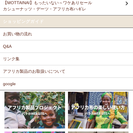
【MOTTAINAI】もったいない～ワケありセール
Ｎさまより キテンゲ リバーシブルB4トートバッグへのご
カシューナッツ・デーツ・アフリカ布ハギレ
11/17：
ティンガティンガ・アート～ロングサイズ（縦長・横長）
感想
の作品
新入荷！
派手なアフリカンがカッコいいし、重い荷物もガンガン入り、思った
ショッピングガイド
以上に頑丈で持ちやすい。
11/17：
ティンガティンガ・アート～マサイの作品
新入荷！
お買い物の流れ
11/11：
木彫りマスクお面
アフリカインテリアコーナー新入荷！
Ｆさまより キテンゲ へのご感想
～木彫職人ハンドメイド
どのキテンゲも素敵な柄ばかりであれもこれも欲しかったのですが、
Q&A
迷いに迷って今回は12種類を注文しました。次回のお楽しみに取って
11/11：
巻くポーチ 〈2サイズ展開〉～ガラスとんぼ玉付き
新入
おこうと思っています。
リンク集
荷！
カンガもキテンゲも、色や柄が大胆でエキゾチックでありながら、モ
アフリカ製品のお取扱いについて
11/11：ティンガティンガ・アート～Sサイズの作品 新入荷！作家
ダンで北欧テイストを思わせるようなものもあったりして、毎回購入
するたびに嬉しく眺め入っております。
名ごとに2つのカテゴリーでご紹介します
この布では何を作ろうか、どう飾ろうか・・・などと、想像力をかき
google
→ 作家名 A―L
→ 作家名 M―Z
たてられるものばかりです。
11/10：
ティンガティンガ・アート【会員様シークレットセール】
布の手触りもよく、縫いやすいので、大変気に入っております。
～ワケあり限定品
入荷！
ホームページには目の詰まった綿素材のものを仕入れているとありま
したが、薄手のものや、ちょっと変わった素材のものも気になりま
11/5：ティンガティンガ・アート～Lサイズの作品 新入荷！作家
す。常にたくさんの種類のあるカンガやキテンゲですが、新作新柄が
名ごとに2つのカテゴリーでご紹介します
どんどん増えることを期待しております。
→ 作家名 A―L
→ 作家名 M―Z