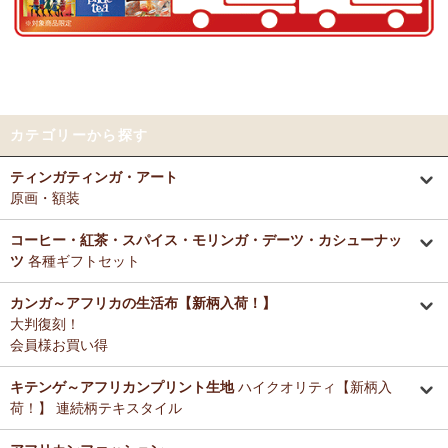
好きとか嫌いとかいう感覚よりも急に眠くなって来たので、リラック
～アフリカングッズ満杯～1年間の感謝をこめて
スしているのを感じます。なんとなく、良いなぁ。
前日心身に負担がかかる事があったので、癒される感覚が有難いで
12/25：
ティンガティンガ・アート～ロングサイズ（縦長・横長）
す。素敵なお品をありがとうございます。
の作品
新入荷！
12/25：
ステッチVネック ノースリーブブラウス
新入荷！～キテ
Tさまより カンガへのご感想
ンゲ◇ハイクオリティ◇で仕立てた新作登場！
カテゴリーから探す
テーブルクロスとして使用中。大きさが少し違っていたりちょっと曲
がっていたりもするけどご愛嬌の範疇です。布自体は目が詰まってし
12/25：
マサイシュカ アフリカの布ページに新入荷！
～誇り高き
ティンガティンガ・アート
っかりした良い生地です。一番心配だった洗濯ですが、ネットに入れ
マサイ民族のマント 軽くおしゃれなブランケット
原画・額装
て手洗いモードで洗濯機にかけ、終わったらすぐ干し、うちの場合は
色落ち、色移りなく大丈夫でした。洗濯ジワも殆どない（個人の感想
12/25：
ティンガティンガ・アート～マサイの作品
新入荷！
です！）のでノーアイロンで使用しています。
コーヒー・紅茶・スパイス・モリンガ・デーツ・カシューナッ
リビングが無地だらけなので、カンガのデザインがいいアクセントに
ツ
各種ギフトセット
12/25：
ティンガティンガ・アート～シャターニ（アフリカの精
なりちょっと素敵空間に。
霊）の作品
新入荷！
春になったら腰巻きスカートや、ストールにしてもいいかなと思って
カンガ～アフリカの生活布【新柄入荷！】
います。
大判復刻！
12/25：
平ポーチ 大中小 3サイズ展開
新入荷！
会員様お買い得
12/20：
2026年 バラカの福袋～2025.12/20（土）予約販売開始
Tさまより アジュワ・デーツへのご感想
～アフリカングッズ満杯～1年間の感謝をこめて
≪数量限定販売
高級ドライフルーツ、安価で買えてうれしいです。
キテンゲ～アフリカンプリント生地
ハイクオリティ【新柄入
≫
荷！】 連続柄テキスタイル
Ｋさまより ザンジバルミックススパイスのご感想
12/18：
ティンガティンガ 木製コースター
アフリカインテリアコ