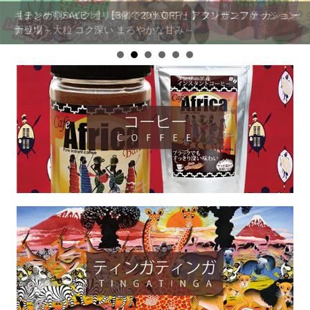
キテンゲ◇ハイクオリティ◇で仕立てた アフリカンファッション
【まとめ割SALE！】【3個で20％OFF！】タンザニア産 カシュー
新登場
ナッツ～大粒 コク深い まろやかな甘み～