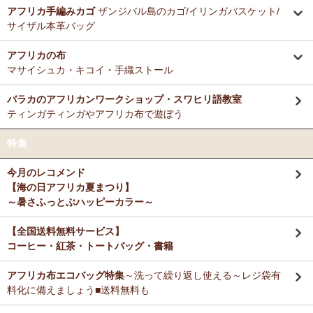
ミルクティーに合わせる毎朝の紅茶として、味とコストのバランスが
アフリカ手編みカゴ
ザンジバル島のカゴ/イリンガバスケット/
12/3：ティンガティンガ・アート～Sサイズの作品 新入荷！作家
非常に良く、長く家族で愛飲しています。
サイザル本革バッグ
名ごとに2つのカテゴリーでご紹介します
→ 作家名 A―L
→ 作家名 M―Z
アフリカの布
M さまより キテンゲde洗える立体布マスク～やさしいゴ
11/25：ティンガティンガ・アート～Lサイズの作品 新入荷！作家
マサイシュカ・キコイ・手織ストール
ム リバーシブルOKへのご感想
名ごとに2つのカテゴリーでご紹介します
お揃いの柄のフレアスリーブワンピースとペアで使ってます！大のお
→ 作家名 A―L
→ 作家名 M―Z
バラカのアフリカンワークショップ・スワヒリ語教室
気に入り♪
ティンガティンガやアフリカ布で遊ぼう
11/25：ティンガティンガ・アート～Sサイズの作品 新入荷！作家
名ごとに2つのカテゴリーでご紹介します
Ｙ さまより キテンゲティアードパンツへのご感想
特集
→ 作家名 A―L
→ 作家名 M―Z
暑い毎日、活躍してもらいますね。
今月のレコメンド
11/21：
【新登場】サロペットパンツ～ゆったり2way～
新入荷！
【海の日アフリカ夏まつり】
大人上品シルエット
M さまより キテンゲ ランチクロスへのご感想
～暑さふっとぶハッピーカラー～
たいへん吸水性良いです。大判でハンカチとして便利に使えます。
11/20：
キテンゲ本革 ころりんトートバッグ
～キテンゲ◇ハイク
オリティ◇で仕立てた新作登場！『ニッポンの技×アフリカの色』
【全国送料無料サービス】
コーヒー・紅茶・トートバッグ・書籍
T さまより キテンゲ フレアスリーブ ロングワンピースへ
11/19：
【MOTTAINAI】～もったいない～アジュワ・デーツ ワ
のご感想
ケあり 賞味期限間近セール！
アフリカ布エコバッグ特集
～洗って繰り返し使える～レジ袋有
デザイン、着心地、完璧です！ずっと作って欲しいです。よろしくお
願いします！
料化に備えましょう■送料無料も
11/18：
ティンガティンガ・アート【会員様シークレットセール】
～ワケあり限定品
入荷！