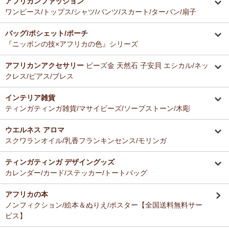
アフリカンファッション
ーナー新入荷！
とても美味しくて毎日使っています。どのお料理なんにでも合いま
ワンピース/トップス/シャツ/パンツ/スカート/ターバン/扇子
す。
12/16：
ガウチョパンツ
～キテンゲ◇ハイクオリティ◇で仕立てた
バッグ/ポシェット/ポーチ
新作登場！～楽ちんクロップド丈～
Ａ さまより ティンガティンガ・アートへのご感想
『ニッポンの技×アフリカの色』シリーズ
ドゥケさんの画は数年前から気になっていて、今回思いきって購入す
12/16：
キテンゲ 本革ショルダーミニバッグ 3WAY 斜掛けOK
～
ることにしました。とても楽しみにしております。
キテンゲ◇ハイクオリティ◇で仕立てた新作登場！『ニッポンの
アフリカンアクセサリー
ビーズ金 天然石 子安貝 エシカル/ネッ
技×アフリカの色』
クレス/ピアス/ブレス
Ｂ さまより 紅茶アフリカンプライドへのご感想
12/4：ティンガティンガ・アート～Mサイズの作品 新入荷！作家
インテリア雑貨
バラカの紅茶は香りがよくて大好きです。これからも愛飲させていた
名ごとに2つのカテゴリーでご紹介します
ティンガティンガ雑貨/マサイビーズ/ソープストーン/木彫
だきます。
→ 作家名 A―L
→ 作家名 M―Z
ウエルネス アロマ
12/4：
ティンガティンガ・アート～チャリンダの作品コーナー
新
Ｓ さまより キテンゲ平ポーチへのご感想
スクワランオイル/乳香フランキンセンス/モリンガ
入荷！
以前プレゼントでいただいた平ポーチ、母子手帳がちょうど入り、毎
私たちバラカは、チャリンダが遺してくださった作品を、これか
日使っています。
らも大切に紹介してまいります。
ティンガティンガ デザイングッズ
今回同じ「中サイズ」を買いましたが、造りがわずかに異なるよう
カレンダー/カード/ステッカー/トートバッグ
で、1センチくらい心持ち小くて母子手帳がぎりぎり入りませんでし
12/3：
ティンガティンガ 木製コースター
アフリカインテリアコー
た。
ナー新入荷！
アフリカの本
でもこちらもカワイイので化粧入れなどに使います。
ノンフィクション/絵本＆ぬりえ/ポスター【全国送料無料サー
12/3：
巻くポーチ 〈2サイズ展開〉～ガラスとんぼ玉付き
新入
ビス】
荷！
Ｆ さまより 紅茶アフリカンプライドへのご感想