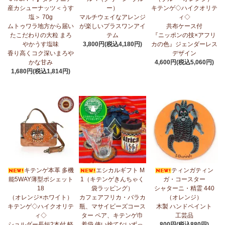
産カシューナッツ＜うす
ー）
キテンゲ◇ハイクオリテ
5/1：
ティンガティンガ・アート～ズベリの作品コーナー
新入荷！
塩＞ 70g
マルチウェイなアレンジ
ィ◇
私たちバラカは、ズベリが遺してくださった作品を、これからも
ムトゥワラ地方から届い
が楽しいプラスワンアイ
共布ケース付
大切に紹介してまいります。
たこだわりの大粒 まろ
テム
『ニッポンの技×アフリ
やかうす塩味
3,800円(税込4,180円)
カの色』ジェンダーレス
4/23：
【2026新茶入荷】アフリカンプライド～アッサム種タンザ
香り高くコク深いまろや
デザイン
ニア紅茶～無農薬手摘み茶葉～
かな甘み
4,600円(税込5,060円)
1,680円(税込1,814円)
4/15：
大人気！パッチワークターバン～巻き方・アレンジ自由～
新入荷！
4/15：
ノースリーブワンピース～前後2way仕様～
新入荷！ゆった
りシルエット
4/15：
【新登場】ティアードフレアパンツ
新入荷！大人気のティ
アードパンツが、さらに進化してバージョンアップ！
4/13：
【2026新茶 予約開始】アフリカンプライド～アッサム種タ
キテンゲ本革 多機
エシカルギフト M
ティンガティン
ンザニア紅茶～無農薬手摘み茶葉～
能5WAY薄型ポシェット
1（キテンゲきんちゃく
ガ・コースター
18
袋ラッピング）
シャターニ・精霊 440
4/13：
【2026新豆入荷】タンザニア産カシューナッツ＜素焼き＞
（オレンジ×ホワイト）
カフェアフリカ・バラカ
（オレンジ）
＜うす塩＞～こだわりの大粒 香り高くコク深いまろやかな甘み～
キテンゲ◇ハイクオリテ
瓶、マサイビーズコース
木製 ハンドペイント
ィ◇
ター ペア、キテンゲ巾
工芸品
3/27：
キテンゲ◇ハイクオリティ◇2026新柄 タンザニアより新入
ショルダー長短2本付 軽
着袋 使い捨てないずっ
800円(税込880円)