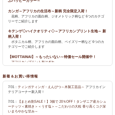
ぶハッピーカラー～
カンガ～アフリカの生活布～新柄 完全限定入荷！
花柄、アフリカの面白柄、ジオメトリック柄など 6つのカテゴ
リーでご紹介します
キテンゲ◇ハイクオリティ◇～アフリカンプリント生地～ 新
柄入荷！
ボタニカル柄、アフリカの面白柄、ペイズリー柄など 6つのカ
テゴリーでご紹介します
【MOTTAINAI】～もったいない～特価セール開催中！
アフリカンプリント布はぎれ
ティンガティンガ・アート【会員様シークレットセール】ワケ
あり
新着＆お買い得情報
【全国送料無料サービス】タンザニア産コーヒー・紅茶・ス
7/31：
ティンガティンガ・えんぴつ～木製工芸品～
アフリカイン
パイス・デーツ・乳香・モリンガ・書籍
テリアコーナー新入荷！
2025新刊！「アフリカのむかしばなし〈全3巻〉」
7/31：
【まとめ割SALE！】3個で 20％OFF！タンザニア産カシュ
カンガ～アフリカの生活布～ 新柄入荷！〈大判復刻版〉入
ーナッツ＜素焼き＞＜うす塩＞～こだわりの大粒 香り高くコク深
荷！
いまろやかな甘み～
花柄、アフリカの面白柄、ジオメトリック柄など5つのカテゴリ