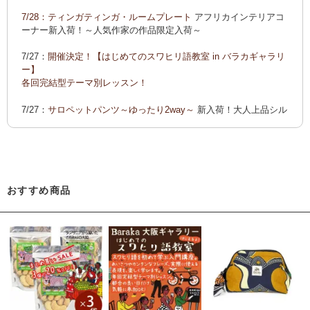
ーでご紹介します
7/28：
ティンガティンガ・ルームプレート
アフリカインテリアコ
カンガ 会員様お買い得！
カンガ 人気柄が限定数再入荷！
限
ーナー新入荷！～人気作家の作品限定入荷～
定生産記念カンガ 会員セール中！
7/27：
開催決定！【はじめてのスワヒリ語教室 in バラカギャラリ
「ポイントカーニバル」開催中
ー】
◆お買い上げ商品へのご感想をお送り下さると、お買い物に使
各回完結型テーマ別レッスン！
えるポイントプレゼント！詳しくは、
こちら！
7/27：
サロペットパンツ～ゆったり2way～
新入荷！大人上品シル
エット
7/22：ティンガティンガ・アート～Sサイズの作品 新入荷！作家
名ごとに2つのカテゴリーでご紹介します
→ 作家名 A―L
→ 作家名 M―Z
おすすめ商品
7/22：
ティンガティンガ・アート～マサイの作品
新入荷！
7/21：
夏休み開催決定！【アフリカンワークショップ in バラカギ
ャラリー】
「ティンガティンガ・うちわ作り」 「ティンガティンガを描こ
う」
7/21：
リバーシブルB4トートバッグ
新入荷！