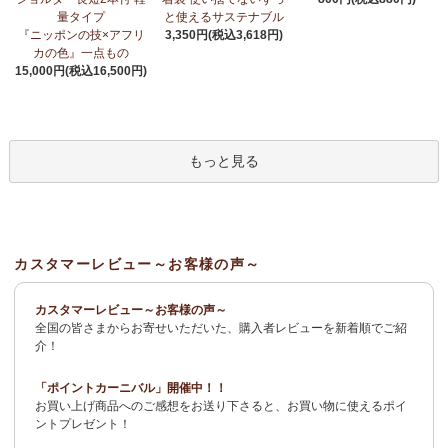
荷！
～アフリカンプリント生地～
量タイプ
と使えるサステナブル
『ニッポンの技×アフリ
3,350円(税込3,618円)
3/27：
サーカスパンツ
新入荷！～キテンゲ◇ハイクオリティ◇で
カの色』一点もの
仕立てた新作登場！『ニッポンの技×アフリカの色』
15,000円(税込16,500円)
3/19：
新作！ローブカーディガン～長袖ロング丈の羽織りもの～
新入荷！～キテンゲ◇ハイクオリティ◇で仕立てた新作登場！
『ニッポンの技×アフリカの色』
もっと見る
3/11：
リボン付きブラウス アレンジいろいろ9way仕様！
新入
荷！～キテンゲ◇ハイクオリティ◇で仕立てた新作登場！『ニッ
ポンの技×アフリカの色』
3/11：
イレギュラーヘム タックスカート
新入荷！～キテンゲ◇ハ
カスタマーレビュー～お客様の声～
イクオリティ◇で仕立てた新作登場！『ニッポンの技×アフリカの
色』
カスタマーレビュー～お客様の声～
全国の皆さまからお寄せいただいた、購入者レビューを新着順でご紹
2/4：
長財布L字ファスナー～キテンゲ本革仕立て
～キテンゲ◇ハ
介！
イクオリティ◇で仕立てた新作登場！『ニッポンの技×アフリカの
色』
「ポイントカーニバル」開催中！！
お買い上げ商品へのご感想をお送り下さると、お買い物に使えるポイ
2/3：
キテンゲ本革 名刺ケース
～キテンゲ◇ハイクオリティ◇で
ントプレゼント！
仕立てた新作登場！『ニッポンの技×アフリカの色』