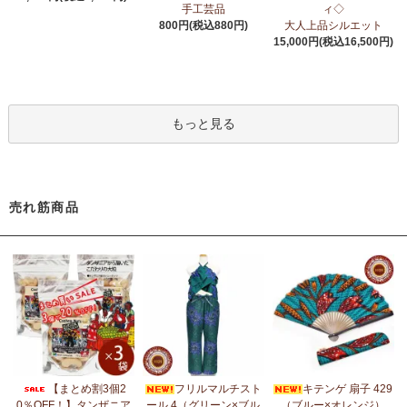
6/24：
アフリカスクワランオイル～100％天然由来成分、無添加～
手工芸品
ィ◇
ウエルネス アロマ カテゴリーに新入荷！
800円(税込880円)
大人上品シルエット
15,000円(税込16,500円)
6/19：
ティンガティンガ ステッカー
新入荷！ダイカットシール
ミニデコステッカー
6/11：
スクエアトートバッグ～キテンゲ本革仕立て
～キテンゲ◇
もっと見る
ハイクオリティ◇で仕立てた新作登場！『ニッポンの技×アフリカ
の色』
5/30：
大人気！フレアスリーブ ロングワンピース
新入荷！
売れ筋商品
5/14：
アフリカンピアス
アフリカンアクセサリーコーナー新入
荷！～天然素材 環境配慮したエシカル製品～
5/14：
アフリカンネックレス
アフリカンアクセサリーコーナー新
入荷！～天然素材 環境配慮したエシカル製品～
5/4：
ノーカラーボレロジャケット
新入荷！～キテンゲ◇ハイクオ
リティ◇で仕立てた新作登場！『ニッポンの技×アフリカの色』
5/4：
キコイ アフリカの布ページに新入荷！
～東アフリカ港町の
【まとめ割3個2
フリルマルチスト
キテンゲ 扇子 429
綿織布
0％OFF！】タンザニア
ール 4（グリーン×ブル
（ブルー×オレンジ）