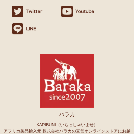
ましたので満足です。
名ごとに2つのカテゴリーでご紹介します
連絡や包装などもよかったです。
→ 作家名 A―L
→ 作家名 M―Z
10/24：
天然素材ココナッツ ロングネックレス
アフリカンアクセ
Ｏさまより キテンゲへのご感想
サリーコーナー新入荷！～天然素材 環境配慮したエシカル製品～
無事、商品受け取りました。ありがとうございますっ。
アフリカ布、元気がでますっ！
10/22：
マルチモバイルポーチ
新入荷！『ニッポンの技×アフリカ
4月頭の横浜赤レンガに毎年行っていますが、今年は予定があり行け
の色』
ず。。
また、バラカさんのイベントにもお邪魔できたらと思います。
10/22：
シュシュ～ヘアアクセサリー
ファッションページに新入
荷！～アフリカの色×こさえたん～
Ｓさまより あったか裏ボア！キテンゲ ネックウォーマー
10/20：
カンガ～アフリカの生活布～ 人気柄が限定数再入荷！現
へのご感想
品限り！
どれも素敵な柄で迷いますね。全部やっぱりかわいい。家族にプレセ
ントも考えているので、思いっきり買おうと思います。
10/20：
マサイシュカ アフリカの布ページに新入荷！
～誇り高き
上高地の山に行ったときに、アフリカと日本の山のマッチング合うな
マサイ民族のマント 軽くおしゃれなブランケット
ーと思ってネックウォーマーを身に着けました。
10/20：
スクエアトートバッグ～キテンゲ本革仕立て
～キテンゲ
バラカ
◇ハイクオリティ◇で仕立てた新作登場！『ニッポンの技×アフリ
Ｏさまより ザンジバルスパイスMIXスパイスのご感想
カの色』
実は、昨年4月にイベントで購入して以来、未使用だったのですが、
KARIBUNI（いらっしゃいませ）
年明けから使い始め、これはおいしい！と思い、今回たくさん購入さ
アフリカ製品輸入元 株式会社バラカの直営オンラインストアにお越
10/20：
ミニころりんハンドバッグ～キテンゲ本革仕立て
～キテ
せていただきました。