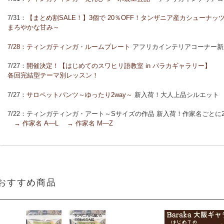
「ポイントカーニバル」開催中
7/31：
【まとめ割SALE！】3個で 20％OFF！タンザニア産カシューナ
◆お買い上げ商品へのご感想をお送り下さると、お買い物に使えるポイ
まろやかな甘み～
7/28：
ティンガティンガ・ルームプレート
アフリカインテリアコーナー新
7/27：
開催決定！【はじめてのスワヒリ語教室 in バラカギャラリー】
各回完結型テーマ別レッスン！
7/27：
サロペットパンツ～ゆったり2way～
新入荷！大人上品シルエット
7/22：ティンガティンガ・アート～Sサイズの作品 新入荷！作家名ごと
→ 作家名 A―L
→ 作家名 M―Z
7/22：
ティンガティンガ・アート～マサイの作品
新入荷！
7/21：
夏休み開催決定！【アフリカンワークショップ in バラカギャラリ
「ティンガティンガ・うちわ作り」 「ティンガティンガを描こう」
おすすめ商品
7/21：
リバーシブルB4トートバッグ
新入荷！
7/17：
フリルマルチストール
新入荷！ ～腰や首に巻いてアレンジ無限大！