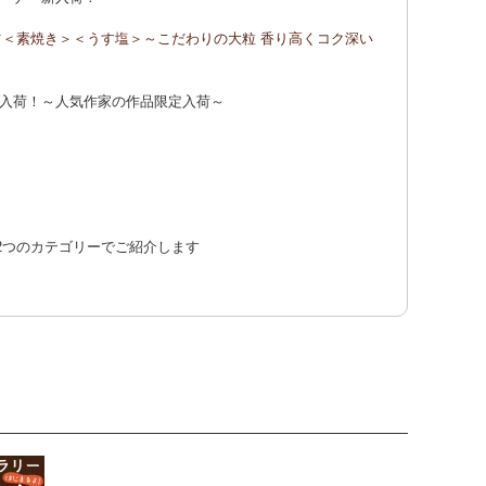
ッツ＜素焼き＞＜うす塩＞～こだわりの大粒 香り高くコク深い
ントプレゼント！詳しくは、
こちら！
入荷！～人気作家の作品限定入荷～
に2つのカテゴリーでご紹介します
ー】