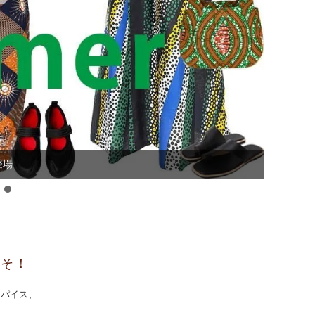
登場
ナッツ～大粒 コク深い まろやかな甘み～
こそ！
スパイス、