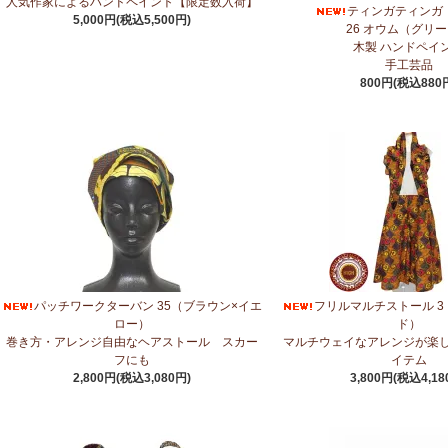
人気作家によるハンドペイント【限定数入荷】
ティンガティンガ
5,000円(税込5,500円)
5/14：
アフリカンピアス
アフリカンアクセサリーコーナー新入荷！～天然
26 オウム（グリ
木製 ハンドペイ
5/14：
アフリカンネックレス
アフリカンアクセサリーコーナー新入荷！～
手工芸品
800円(税込880
5/4：
ノーカラーボレロジャケット
新入荷！～キテンゲ◇ハイクオリティ
5/4：
キコイ アフリカの布ページに新入荷！
～東アフリカ港町の綿織布
5/1：
ティンガティンガ・アート～ズベリの作品コーナー
新入荷！
私たちバラカは、ズベリが遺してくださった作品を、これからも大切に紹
4/23：
【2026新茶入荷】アフリカンプライド～アッサム種タンザニア紅
4/15：
大人気！パッチワークターバン～巻き方・アレンジ自由～
新入荷！
パッチワークターバン 35（ブラウン×イエ
フリルマルチストール 3
4/15：
ノースリーブワンピース～前後2way仕様～
新入荷！ゆったりシル
ロー）
ド）
巻き方・アレンジ自由なヘアストール スカー
マルチウェイなアレンジが楽
4/15：
【新登場】ティアードフレアパンツ
新入荷！大人気のティアードパ
フにも
イテム
2,800円(税込3,080円)
3,800円(税込4,18
4/13：
【2026新茶 予約開始】アフリカンプライド～アッサム種タンザニ
4/13：
【2026新豆入荷】タンザニア産カシューナッツ＜素焼き＞＜うす