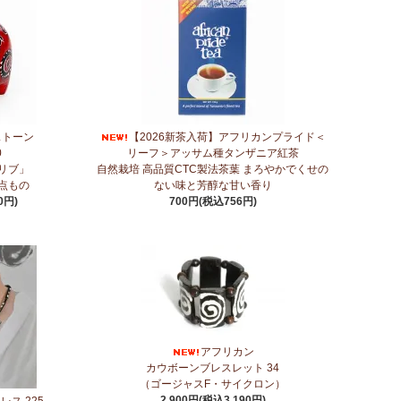
アフリカンプリント生地～
新作登場！『ニッポンの技×アフリカの色』
～キテンゲ◇ハイクオリティ◇で仕立てた新作登場！『ニッ
ンゲ◇ハイクオリティ◇で仕立てた新作登場！『ニッポンの
ストーン
【2026新茶入荷】アフリカンプライド＜
0
リーフ＞アッサム種タンザニア紅茶
リブ」
自然栽培 高品質CTC製法茶葉 まろやかでくせの
点もの
ない味と芳醇な甘い香り
ティ◇で仕立てた新作登場！『ニッポンの技×アフリカの
0円)
700円(税込756円)
ティ◇で仕立てた新作登場！『ニッポンの技×アフリカの
新作登場！『ニッポンの技×アフリカの色』
オリティ◇で仕立てた新作登場！『ニッポンの技×アフリカの
アフリカン
カウボーンブレスレット 34
に2つのカテゴリーでご紹介します
（ゴージャスF・サイクロン）
2,900円(税込3,190円)
ス 225