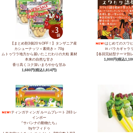
7/10：
ティンガティンガ・アート～マサイの作品
新入荷！
7/10：ティンガティンガ・アート～Sサイズの作品 新入荷！作家名ごと
→ 作家名 A―L
→ 作家名 M―Z
7/7：
カンガ2026新柄 タンザニアより完全限定入荷！
～アフリカの生活布
7/3：
【まとめ割SALE！】3個で10％OFF！タンザニア産カシューナッ
【まとめ割3個20％OFF！】タンザニア産
はじめてのスワ
ろやかな甘み～
カシューナッツ＜素焼き＞ 70g
in バラカギャラ
ムトゥワラ地方から届いたこだわりの大粒 素材
【各回完結型テーマ別
本来の自然な甘さ
1,000円(税込1,10
6/30：
マルチモバイルポーチ
新入荷！『ニッポンの技×アフリカの色』
香り高くコク深いまろやかな甘み
1,680円(税込1,814円)
6/30：ティンガティンガ・アート～Sサイズの作品 新入荷！作家名ごと
→ 作家名 A―L
→ 作家名 M―Z
6/24：
アフリカスクワランオイル～100％天然由来成分、無添加～
ウエル
6/19：
ティンガティンガ ステッカー
新入荷！ダイカットシール ミニデコ
6/11：
スクエアトートバッグ～キテンゲ本革仕立て
～キテンゲ◇ハイクオ
ティンガティンガ ルームプレート 283 レ
色』
インボー
『サバンナの動物たち』
byヤフィドゥ
5/30：
大人気！フレアスリーブ ロングワンピース
新入荷！