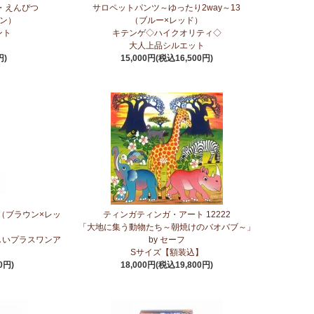
・えんぴつ
サロペットパンツ～ゆったり2way～13
素材 環境配慮したエシカル製品～
ーン）
（ブルー×レッド）
ント
キテンゲ◇ハイクオリティ◇
天然素材 環境配慮したエシカル製品～
大人上品シルエット
円)
15,000円(税込16,500円)
◇で仕立てた新作登場！『ニッポンの技×アフリカの色』
介してまいります。
茶～無農薬手摘み茶葉～
（ブラウン×レッ
ティンガティンガ・アート 12222
エット
「大地に集う動物たち～朝焼けのバオバブ～」
しいプラスワンア
by セーフ
ンツが、さらに進化してバージョンアップ！
Sサイズ【額装込】
0円)
18,000円(税込19,800円)
ア紅茶～無農薬手摘み茶葉～
塩＞～こだわりの大粒 香り高くコク深いまろやかな甘み～