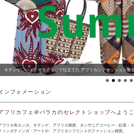
キテンゲ◇ハイクオリティ◇で仕立てた アフリカンファッション新
【まとめ割SALE！】【3個で20％OFF！】タンザニア産 カシュー
インフォメーション
アフリカフェ＠バラカのセレクトショップへよう
アフリカ布カンガ、キテンゲ、アフリカ雑貨、タンザニアコーヒー・紅茶・
ティンガティンガ・アートや、アフリカンプリントのファッション雑貨。