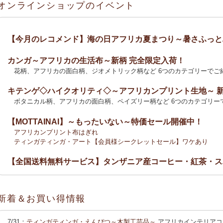
オンラインショップのイベント
【今月のレコメンド】海の日アフリカ夏まつり～暑さふっと
カンガ～アフリカの生活布～新柄 完全限定入荷！
花柄、アフリカの面白柄、ジオメトリック柄など 6つのカテゴリーでご
キテンゲ◇ハイクオリティ◇～アフリカンプリント生地～ 
ボタニカル柄、アフリカの面白柄、ペイズリー柄など 6つのカテゴリー
【MOTTAINAI】～もったいない～特価セール開催中！
アフリカンプリント布はぎれ
ティンガティンガ・アート【会員様シークレットセール】ワケあり
【全国送料無料サービス】タンザニア産コーヒー・紅茶・ス
2025新刊！「アフリカのむかしばなし〈全3巻〉」
カンガ～アフリカの生活布～ 新柄入荷！〈大判復刻版〉入
新着＆お買い得情報
花柄、アフリカの面白柄、ジオメトリック柄など5つのカテゴリーでご
カンガ 会員様お買い得！
カンガ 人気柄が限定数再入荷！
限定生産
7/31：
ティンガティンガ・えんぴつ～木製工芸品～
アフリカインテリアコ