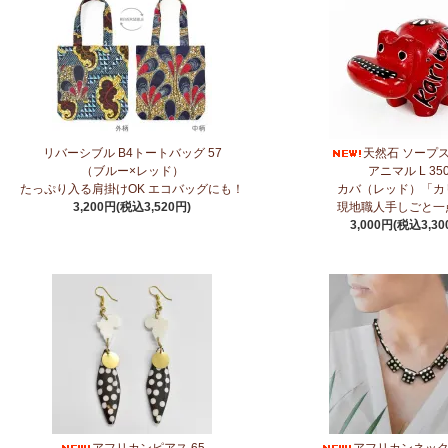
3/27：
キテンゲ◇ハイクオリティ◇2026新柄 タンザニアより新入荷！
～
3/27：
サーカスパンツ
新入荷！～キテンゲ◇ハイクオリティ◇で仕立てた
3/19：
新作！ローブカーディガン～長袖ロング丈の羽織りもの～
新入荷！
ポンの技×アフリカの色』
3/11：
リボン付きブラウス アレンジいろいろ9way仕様！
新入荷！～キテ
リバーシブル B4トートバッグ 57
天然石 ソープ
技×アフリカの色』
（ブルー×レッド）
アニマル L 35
たっぷり入る肩掛けOK エコバッグにも！
カバ（レッド）「カ
3,200円(税込3,520円)
現地職人手しごと一
3/11：
イレギュラーヘム タックスカート
新入荷！～キテンゲ◇ハイクオリ
3,000円(税込3,30
色』
2/4：
長財布L字ファスナー～キテンゲ本革仕立て
～キテンゲ◇ハイクオリ
色』
2/3：
キテンゲ本革 名刺ケース
～キテンゲ◇ハイクオリティ◇で仕立てた
2/3：
オトナの多機能リュック～キテンゲ本革仕立て
～キテンゲ◇ハイク
色』
1/23：ティンガティンガ・アート～Sサイズの作品 新入荷！作家名ごと
→ 作家名 A―L
→ 作家名 M―Z
アフリカンピアス 65
アフリカンネックレ