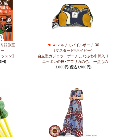
に2つのカテゴリーでご紹介します
～
ツ＜素焼き＞＜うす塩＞～こだわりの大粒 香り高くコク深いま
ヒリ語教室
マルチモバイルポーチ 30
リー
（マスタード×ネイビー）
レッスン】
自立型ガジェットポーチ ふわふわ中綿入り
0円)
『ニッポンの技×アフリカの色』 一点もの
3,600円(税込3,960円)
に2つのカテゴリーでご紹介します
ネス アロマ カテゴリーに新入荷！
ステッカー
リティ◇で仕立てた新作登場！『ニッポンの技×アフリカの