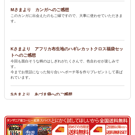
2/3：
オトナの多機能リュック～キテンゲ本革仕立て
～キテンゲ◇
Mさまより カンガへのご感想
ハイクオリティ◇で仕立てた新作登場！『ニッポンの技×アフリカ
このカンガに出会えたのもご縁ですので、大事に使わせていただきま
の色』
す。
1/23：ティンガティンガ・アート～Sサイズの作品 新入荷！作家
名ごとに2つのカテゴリーでご紹介します
→ 作家名 A―L
→ 作家名 M―Z
Kさまより アフリカ布生地のハギレカットクロス福袋セッ
1/19
イージーパンツ～美脚ゆるやかブーツカットデザイン～
キテ
トへのご感想
ンゲ◇ハイクオリティ◇で仕立てた新作登場！『ニッポンの技×ア
今回も面白そうな柄のはしぎれがたくさんで、色合わせが楽しみで
フリカの色』
す。
今までお世話になった知り合いへポーチ等を作りプレゼントして喜ば
1/19：
エコバッグ≪2サイズ展開≫
新入荷！
れています。
1/19：ティンガティンガ・アート～Lサイズの作品 新入荷！作家
名ごとに2つのカテゴリーでご紹介します
Sさまより あづま袋へのご感想
→ 作家名 A―L
→ 作家名 M―Z
とても可愛く、着こなしのアクセントになります。軽くて丈夫なので
持ち運びしやすいです。
1/19：ティンガティンガ・アート～Sサイズの作品 新入荷！作家
名ごとに2つのカテゴリーでご紹介します
Nさまより 乳香フランキンセンスへのご感想
→ 作家名 A―L
→ 作家名 M―Z
食べてみたくて買いました。青い皮の柑橘系の様な香りと木の様な形
容し難い香りがする、なんとも言えない香りです。
1/15：
2026年 バラカの福袋≪数量限定で再販決定！≫