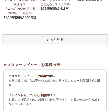
荷！
～アフリカンプリント生地～
量タイプ
と使えるサステナブル
『ニッポンの技×アフリ
3,350円(税込3,618円)
3/27：
サーカスパンツ
新入荷！～キテンゲ◇ハイクオリティ◇で
カの色』一点もの
仕立てた新作登場！『ニッポンの技×アフリカの色』
15,000円(税込16,500円)
3/19：
新作！ローブカーディガン～長袖ロング丈の羽織りもの～
新入荷！～キテンゲ◇ハイクオリティ◇で仕立てた新作登場！
『ニッポンの技×アフリカの色』
もっと見る
3/11：
リボン付きブラウス アレンジいろいろ9way仕様！
新入
荷！～キテンゲ◇ハイクオリティ◇で仕立てた新作登場！『ニッ
ポンの技×アフリカの色』
3/11：
イレギュラーヘム タックスカート
新入荷！～キテンゲ◇ハ
カスタマーレビュー～お客様の声～
イクオリティ◇で仕立てた新作登場！『ニッポンの技×アフリカの
色』
カスタマーレビュー～お客様の声～
全国の皆さまからお寄せいただいた、購入者レビューを新着順でご紹
2/4：
長財布L字ファスナー～キテンゲ本革仕立て
～キテンゲ◇ハ
介！
イクオリティ◇で仕立てた新作登場！『ニッポンの技×アフリカの
色』
「ポイントカーニバル」開催中！！
お買い上げ商品へのご感想をお送り下さると、お買い物に使えるポイ
2/3：
キテンゲ本革 名刺ケース
～キテンゲ◇ハイクオリティ◇で
ントプレゼント！
仕立てた新作登場！『ニッポンの技×アフリカの色』