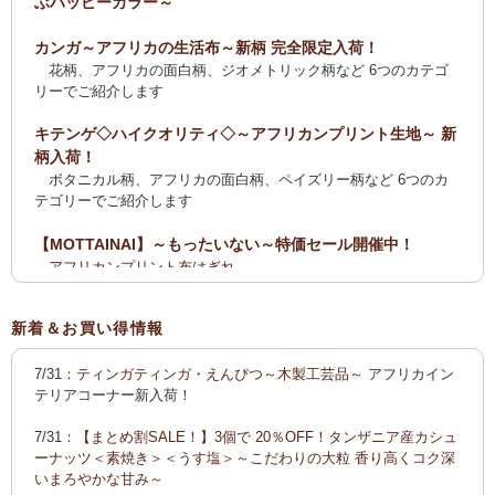
ぶハッピーカラー～
カンガ～アフリカの生活布～新柄 完全限定入荷！
花柄、アフリカの面白柄、ジオメトリック柄など 6つのカテゴ
リーでご紹介します
キテンゲ◇ハイクオリティ◇～アフリカンプリント生地～ 新
柄入荷！
ボタニカル柄、アフリカの面白柄、ペイズリー柄など 6つのカ
テゴリーでご紹介します
【MOTTAINAI】～もったいない～特価セール開催中！
アフリカンプリント布はぎれ
ティンガティンガ・アート【会員様シークレットセール】ワケ
あり
新着＆お買い得情報
【全国送料無料サービス】タンザニア産コーヒー・紅茶・ス
7/31：
ティンガティンガ・えんぴつ～木製工芸品～
アフリカイン
パイス・デーツ・乳香・モリンガ・書籍
テリアコーナー新入荷！
2025新刊！「アフリカのむかしばなし〈全3巻〉」
7/31：
【まとめ割SALE！】3個で 20％OFF！タンザニア産カシュ
カンガ～アフリカの生活布～ 新柄入荷！〈大判復刻版〉入
ーナッツ＜素焼き＞＜うす塩＞～こだわりの大粒 香り高くコク深
荷！
いまろやかな甘み～
花柄、アフリカの面白柄、ジオメトリック柄など5つのカテゴリ