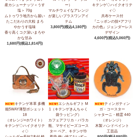
産カシューナッツ＜うす
ー）
キテンゲ◇ハイクオリテ
5/1：
ティンガティンガ・アート～ズベリの作品コーナー
新入荷！
塩＞ 70g
マルチウェイなアレンジ
ィ◇
私たちバラカは、ズベリが遺してくださった作品を、これからも
ムトゥワラ地方から届い
が楽しいプラスワンアイ
共布ケース付
大切に紹介してまいります。
たこだわりの大粒 まろ
テム
『ニッポンの技×アフリ
やかうす塩味
3,800円(税込4,180円)
カの色』ジェンダーレス
4/23：
【2026新茶入荷】アフリカンプライド～アッサム種タンザ
香り高くコク深いまろや
デザイン
ニア紅茶～無農薬手摘み茶葉～
かな甘み
4,600円(税込5,060円)
1,680円(税込1,814円)
4/15：
大人気！パッチワークターバン～巻き方・アレンジ自由～
新入荷！
4/15：
ノースリーブワンピース～前後2way仕様～
新入荷！ゆった
りシルエット
4/15：
【新登場】ティアードフレアパンツ
新入荷！大人気のティ
アードパンツが、さらに進化してバージョンアップ！
4/13：
【2026新茶 予約開始】アフリカンプライド～アッサム種タ
キテンゲ本革 多機
エシカルギフト M
ティンガティン
ンザニア紅茶～無農薬手摘み茶葉～
能5WAY薄型ポシェット
1（キテンゲきんちゃく
ガ・コースター
18
袋ラッピング）
シャターニ・精霊 440
4/13：
【2026新豆入荷】タンザニア産カシューナッツ＜素焼き＞
（オレンジ×ホワイト）
カフェアフリカ・バラカ
（オレンジ）
＜うす塩＞～こだわりの大粒 香り高くコク深いまろやかな甘み～
キテンゲ◇ハイクオリテ
瓶、マサイビーズコース
木製 ハンドペイント
ィ◇
ター ペア、キテンゲ巾
工芸品
3/27：
キテンゲ◇ハイクオリティ◇2026新柄 タンザニアより新入
ショルダー長短2本付 軽
着袋 使い捨てないずっ
800円(税込880円)