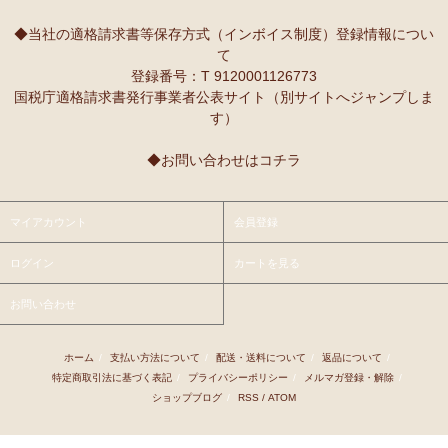
10/2：
レギュラーカラー半袖シャツ
～キテンゲ◇ハイクオリティ
本当に魔法にかかったように、楽しく、愉快な雰囲気に包まれます。
◇で仕立てた新作登場！『ニッポンの技×アフリカの色』
◆当社の適格請求書等保存方式（インボイス制度）登録情報につい
て
9/25：
【MOTTAINAI】～もったいない～カシューナッツ ワケあ
Ｓさまより ティンガティンガ・アートへのご感想
登録番号：T 9120001126773
り 賞味期限間近セール！
先日購入させて頂いた絵は大変気にいっています。
国税庁適格請求書発行事業者公表サイト（別サイトへジャンプしま
また、ダウディのほかの作品を紹介して頂き、ありがとうございま
す）
9/22：
【予約開始】ティンガティンガ・カレンダー『ティンガテ
す。他にも2点気になる作品があります。
ィンガと暮らす12か月』 完全限定生産
◆お問い合わせはコチラ
9/22：
オトナの多機能リュック～キテンゲ本革仕立て
～キテンゲ
Ｇさまより アフリカンネックレスへのご感想
◇ハイクオリティ◇で仕立てた新作登場！『ニッポンの技×アフリ
アフリカらしいデザインで素敵です。形もいいけど、色も素敵！
カの色』
今着けているネックレスと合わせて2つを重ねづけを楽しみます！
マイアカウント
会員登録
9/22：
リバーシブルB4トートバッグ
新入荷！
ログイン
カートを見る
Ｙさまより 紅茶アフリカンプライドへのご感想
9/18：
ノースリーブ マーメイド ロングワンピース
新入荷！～キ
アフリカンプライド リーフのリピーターです。
お問い合わせ
テンゲ◇ハイクオリティ◇で仕立てた新作登場！
ミルクティーで飲むとすごく美味しいです。
8/29：
マーメイドスカート
新入荷！～キテンゲ◇ハイクオリティ
ホーム
/
支払い方法について
/
配送・送料について
/
返品について
/
Ｋさまより ■初めての方限定■全国送料無料■カフェアフリ
◇で仕立てた新作登場！『ニッポンの技×アフリカの色』
特定商取引法に基づく表記
/
プライバシーポリシー
/
メルマガ登録・解除
/
カ・バラカへのご感想
ショップブログ
/
RSS
/
ATOM
8/26：
手彫り金細工ジュエリー 新入荷！～ザンジバル金職人のハ
私、普段インスタントは飲まないのです。
ンドメイド細工～
豆とは全然違って美味しいと思えなくて。
でも、急いでるときにパパッと出来て良いかなあって思って、美味し