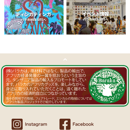
11/5：
ティンガティンガ・アート～チャリンダの作品コーナー
新
Ｔさまより ソープストーン絵皿へのご感想
入荷！
アフリカン調の雑貨を並べて、玄関でキーを入れて見せるインテリア
私たちバラカは、チャリンダが遺してくださった作品を、これか
として使っています。
らも大切に紹介してまいります。
重さがあり安定感があるので使いやすいと思います。
11/4：
ティンガティンガ・アート～マサイの作品
新入荷！
Ｍさまより キテンゲ Vネックノースリーブワンピースへの
11/4：ティンガティンガ・アート～Sサイズの作品 新入荷！作家
ご感想
名ごとに2つのカテゴリーでご紹介します
ワンピースとカフタン、素敵です。こういうのを探していました。
→ 作家名 A―L
→ 作家名 M―Z
以前にもカンガを購入したのですが、気に入って毎日のように着てい
ます。
11/1：
【MOTTAINAI】～もったいないセール～タンザニア産カシ
カンガスタイル、アフリカンファッションを広める活動中！
ューナッツ＜素焼き＞ 賞味期限切れ大特価！
～期間限定 在庫限り
11/1：
【MOTTAINAI】～もったいないセール～タンザニア産カシ
Ｍさまより カンガへのご感想
ューナッツ＜うす塩＞ 賞味期限切れ大特価！
～期間限定 在庫限り
バラカのショップは、カンガも端処理してあってすぐ着れるし、カフ
タンも、このワンピースも、脇が大きく開いているので、素肌寝（家
11/1：
アフリカ・ガラスビーズ ジュエリー
新入荷！トレーディン
でも外でも）にとてもイイと思う。
グビーズ～現地職人の特別注文による一点もの～
Ｆさまより アフリカンアクセサリーへのご感想
10/27：
ティンガティンガ・ルームプレート
アフリカインテリア
コーナー新入荷！～人気作家の作品限定入荷～
アフリカンピアス３７ カウボーンマーブルが届きました。
しっかりした作りでイメージ通りの品でした。
似たテイストのネックレスを持っていて、合わせるピアスを探してい
10/27：ティンガティンガ・アート～Sサイズの作品 新入荷！作家