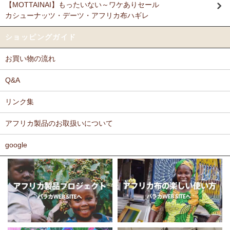
【MOTTAINAI】もったいない～ワケありセール
Ｎさまより キテンゲ リバーシブルB4トートバッグへのご
カシューナッツ・デーツ・アフリカ布ハギレ
11/17：
ティンガティンガ・アート～ロングサイズ（縦長・横長）
感想
の作品
新入荷！
派手なアフリカンがカッコいいし、重い荷物もガンガン入り、思った
ショッピングガイド
以上に頑丈で持ちやすい。
11/17：
ティンガティンガ・アート～マサイの作品
新入荷！
お買い物の流れ
11/11：
木彫りマスクお面
アフリカインテリアコーナー新入荷！
Ｆさまより キテンゲ へのご感想
～木彫職人ハンドメイド
どのキテンゲも素敵な柄ばかりであれもこれも欲しかったのですが、
Q&A
迷いに迷って今回は12種類を注文しました。次回のお楽しみに取って
11/11：
巻くポーチ 〈2サイズ展開〉～ガラスとんぼ玉付き
新入
おこうと思っています。
リンク集
荷！
カンガもキテンゲも、色や柄が大胆でエキゾチックでありながら、モ
アフリカ製品のお取扱いについて
11/11：ティンガティンガ・アート～Sサイズの作品 新入荷！作家
ダンで北欧テイストを思わせるようなものもあったりして、毎回購入
するたびに嬉しく眺め入っております。
名ごとに2つのカテゴリーでご紹介します
この布では何を作ろうか、どう飾ろうか・・・などと、想像力をかき
google
→ 作家名 A―L
→ 作家名 M―Z
たてられるものばかりです。
11/10：
ティンガティンガ・アート【会員様シークレットセール】
布の手触りもよく、縫いやすいので、大変気に入っております。
～ワケあり限定品
入荷！
ホームページには目の詰まった綿素材のものを仕入れているとありま
したが、薄手のものや、ちょっと変わった素材のものも気になりま
11/5：ティンガティンガ・アート～Lサイズの作品 新入荷！作家
す。常にたくさんの種類のあるカンガやキテンゲですが、新作新柄が
名ごとに2つのカテゴリーでご紹介します
どんどん増えることを期待しております。
→ 作家名 A―L
→ 作家名 M―Z