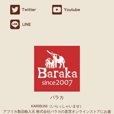
ましたので満足です。
名ごとに2つのカテゴリーでご紹介します
連絡や包装などもよかったです。
→ 作家名 A―L
→ 作家名 M―Z
10/24：
天然素材ココナッツ ロングネックレス
アフリカンアクセ
Ｏさまより キテンゲへのご感想
サリーコーナー新入荷！～天然素材 環境配慮したエシカル製品～
無事、商品受け取りました。ありがとうございますっ。
アフリカ布、元気がでますっ！
10/22：
マルチモバイルポーチ
新入荷！『ニッポンの技×アフリカ
4月頭の横浜赤レンガに毎年行っていますが、今年は予定があり行け
の色』
ず。。
また、バラカさんのイベントにもお邪魔できたらと思います。
10/22：
シュシュ～ヘアアクセサリー
ファッションページに新入
荷！～アフリカの色×こさえたん～
Ｓさまより あったか裏ボア！キテンゲ ネックウォーマー
10/20：
カンガ～アフリカの生活布～ 人気柄が限定数再入荷！現
へのご感想
品限り！
どれも素敵な柄で迷いますね。全部やっぱりかわいい。家族にプレセ
ントも考えているので、思いっきり買おうと思います。
10/20：
マサイシュカ アフリカの布ページに新入荷！
～誇り高き
上高地の山に行ったときに、アフリカと日本の山のマッチング合うな
マサイ民族のマント 軽くおしゃれなブランケット
ーと思ってネックウォーマーを身に着けました。
10/20：
スクエアトートバッグ～キテンゲ本革仕立て
～キテンゲ
バラカ
◇ハイクオリティ◇で仕立てた新作登場！『ニッポンの技×アフリ
Ｏさまより ザンジバルスパイスMIXスパイスのご感想
カの色』
実は、昨年4月にイベントで購入して以来、未使用だったのですが、
KARIBUNI（いらっしゃいませ）
年明けから使い始め、これはおいしい！と思い、今回たくさん購入さ
アフリカ製品輸入元 株式会社バラカの直営オンラインストアにお越
10/20：
ミニころりんハンドバッグ～キテンゲ本革仕立て
～キテ
せていただきました。