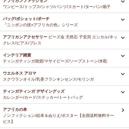
アフリカンファッション
ーナー新入荷！
とても美味しくて毎日使っています。どのお料理なんにでも合いま
ワンピース/トップス/シャツ/パンツ/スカート/ターバン/扇子
す。
12/16：
ガウチョパンツ
～キテンゲ◇ハイクオリティ◇で仕立てた
バッグ/ポシェット/ポーチ
新作登場！～楽ちんクロップド丈～
Ａ さまより ティンガティンガ・アートへのご感想
『ニッポンの技×アフリカの色』シリーズ
ドゥケさんの画は数年前から気になっていて、今回思いきって購入す
12/16：
キテンゲ 本革ショルダーミニバッグ 3WAY 斜掛けOK
～
ることにしました。とても楽しみにしております。
キテンゲ◇ハイクオリティ◇で仕立てた新作登場！『ニッポンの
アフリカンアクセサリー
ビーズ金 天然石 子安貝 エシカル/ネッ
技×アフリカの色』
クレス/ピアス/ブレス
Ｂ さまより 紅茶アフリカンプライドへのご感想
12/4：ティンガティンガ・アート～Mサイズの作品 新入荷！作家
インテリア雑貨
バラカの紅茶は香りがよくて大好きです。これからも愛飲させていた
名ごとに2つのカテゴリーでご紹介します
ティンガティンガ雑貨/マサイビーズ/ソープストーン/木彫
だきます。
→ 作家名 A―L
→ 作家名 M―Z
ウエルネス アロマ
12/4：
ティンガティンガ・アート～チャリンダの作品コーナー
新
Ｓ さまより キテンゲ平ポーチへのご感想
スクワランオイル/乳香フランキンセンス/モリンガ
入荷！
以前プレゼントでいただいた平ポーチ、母子手帳がちょうど入り、毎
私たちバラカは、チャリンダが遺してくださった作品を、これか
日使っています。
らも大切に紹介してまいります。
ティンガティンガ デザイングッズ
今回同じ「中サイズ」を買いましたが、造りがわずかに異なるよう
カレンダー/カード/ステッカー/トートバッグ
で、1センチくらい心持ち小くて母子手帳がぎりぎり入りませんでし
12/3：
ティンガティンガ 木製コースター
アフリカインテリアコー
た。
ナー新入荷！
アフリカの本
でもこちらもカワイイので化粧入れなどに使います。
ノンフィクション/絵本＆ぬりえ/ポスター【全国送料無料サー
12/3：
巻くポーチ 〈2サイズ展開〉～ガラスとんぼ玉付き
新入
ビス】
荷！
Ｆ さまより 紅茶アフリカンプライドへのご感想