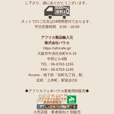
し下さり、誠にありがとうございます。
ンゲ◇ハイクオリティ◇で仕立てた新作登場！『ニッポンの技×ア
友人にもプレゼントしたいと思います♪
フリカの色』
スパイスが持つ可能性も奥深いですよね。
10/10：
長財布L字ファスナー～キテンゲ本革仕立て
～キテンゲ◇
ネットでのご注文は24時間受付ております。
ハイクオリティ◇で仕立てた新作登場！『ニッポンの技×アフリカ
Ｓさまより カシューナッツへのご感想
平日営業時間 9:00－18:00
の色』
こんにちは。昨夜コーヒーとカシューナッツを受け取りました。
早速コーヒーを飲んでカシューナッツを頂きましたが、大粒のナッツ
10/10：
天然石ソープストーン オブジェ カバ絵皿
新入荷！
でカリカリとしてローストの感じもよく豆本来の甘みもあり、とても
アフリカ製品輸入元
美味しいと思います。
株式会社バラカ
塩味もちょうど良いです。
10/10：
アフリカンキーホルダー バッグチャーム
インテリア アフ
https://africafe.jp/
夫も私もナッツ類が大好きで、食べだしたら止まりません。
リカ雑貨コーナー新入荷！
大阪市中央区谷町9-5-15
中田ビル4階
10/10：
ティンガティンガ・アート～ロングサイズ（縦長・横長）
TEL：06-6763-1155
Ｏさまより キテンゲ オトナのステテコパンツへのご感想
の作品
新入荷！
FAX：06-6763-1145
生地が薄く涼しい。動きやすい。履きやすい。
Access：地下鉄「谷町九丁目」駅、
10/10：ティンガティンガ・アート～Lサイズの作品 新入荷！作家
近鉄「上本町」駅徒歩2分
名ごとに2つのカテゴリーでご紹介します
Ｋさまより 絵本しんぞうとひげへのご感想
→ 作家名 A―L
→ 作家名 M―Z
小学一年の授業で、世界の民話を読もうということで、『しんぞうと
◆アフリカフェ＠バラカ業務用卸販売◆
ひげ』を読ませてもらいました。
10/2：
開催決定！【特別企画】ティンガティンガ・アーティスト
クラスで読み聞かせをすると、子ども達の笑顔があっと言う間に満開
に弟子入り体験ワークショップ
です。
〈1日コース〉〈2日コース〉 参加予約受付中！
顔を見合わせて笑う子ども、お腹を抱えて笑う子ども、面白すぎる
小売店様・業者様向け 卸販売
ー！と声をあげて笑う子ども、、、