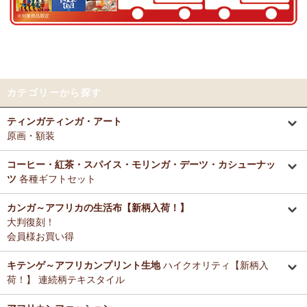
好きとか嫌いとかいう感覚よりも急に眠くなって来たので、リラック
～アフリカングッズ満杯～1年間の感謝をこめて
スしているのを感じます。なんとなく、良いなぁ。
前日心身に負担がかかる事があったので、癒される感覚が有難いで
12/25：
ティンガティンガ・アート～ロングサイズ（縦長・横長）
す。素敵なお品をありがとうございます。
の作品
新入荷！
12/25：
ステッチVネック ノースリーブブラウス
新入荷！～キテ
Tさまより カンガへのご感想
ンゲ◇ハイクオリティ◇で仕立てた新作登場！
カテゴリーから探す
テーブルクロスとして使用中。大きさが少し違っていたりちょっと曲
がっていたりもするけどご愛嬌の範疇です。布自体は目が詰まってし
12/25：
マサイシュカ アフリカの布ページに新入荷！
～誇り高き
ティンガティンガ・アート
っかりした良い生地です。一番心配だった洗濯ですが、ネットに入れ
マサイ民族のマント 軽くおしゃれなブランケット
原画・額装
て手洗いモードで洗濯機にかけ、終わったらすぐ干し、うちの場合は
色落ち、色移りなく大丈夫でした。洗濯ジワも殆どない（個人の感想
12/25：
ティンガティンガ・アート～マサイの作品
新入荷！
です！）のでノーアイロンで使用しています。
コーヒー・紅茶・スパイス・モリンガ・デーツ・カシューナッ
リビングが無地だらけなので、カンガのデザインがいいアクセントに
ツ
各種ギフトセット
12/25：
ティンガティンガ・アート～シャターニ（アフリカの精
なりちょっと素敵空間に。
霊）の作品
新入荷！
春になったら腰巻きスカートや、ストールにしてもいいかなと思って
カンガ～アフリカの生活布【新柄入荷！】
います。
大判復刻！
12/25：
平ポーチ 大中小 3サイズ展開
新入荷！
会員様お買い得
12/20：
2026年 バラカの福袋～2025.12/20（土）予約販売開始
Tさまより アジュワ・デーツへのご感想
～アフリカングッズ満杯～1年間の感謝をこめて
≪数量限定販売
高級ドライフルーツ、安価で買えてうれしいです。
キテンゲ～アフリカンプリント生地
ハイクオリティ【新柄入
≫
荷！】 連続柄テキスタイル
Ｋさまより ザンジバルミックススパイスのご感想
12/18：
ティンガティンガ 木製コースター
アフリカインテリアコ