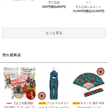
6/24：
アフリカスクワランオイル～100％天然由来成分、無添加～
手工芸品
ィ◇
ウエルネス アロマ カテゴリーに新入荷！
800円(税込880円)
大人上品シルエット
15,000円(税込16,500円)
6/19：
ティンガティンガ ステッカー
新入荷！ダイカットシール
ミニデコステッカー
6/11：
スクエアトートバッグ～キテンゲ本革仕立て
～キテンゲ◇
もっと見る
ハイクオリティ◇で仕立てた新作登場！『ニッポンの技×アフリカ
の色』
5/30：
大人気！フレアスリーブ ロングワンピース
新入荷！
売れ筋商品
5/14：
アフリカンピアス
アフリカンアクセサリーコーナー新入
荷！～天然素材 環境配慮したエシカル製品～
5/14：
アフリカンネックレス
アフリカンアクセサリーコーナー新
入荷！～天然素材 環境配慮したエシカル製品～
5/4：
ノーカラーボレロジャケット
新入荷！～キテンゲ◇ハイクオ
リティ◇で仕立てた新作登場！『ニッポンの技×アフリカの色』
5/4：
キコイ アフリカの布ページに新入荷！
～東アフリカ港町の
【まとめ割3個2
フリルマルチスト
キテンゲ 扇子 429
綿織布
0％OFF！】タンザニア
ール 4（グリーン×ブル
（ブルー×オレンジ）