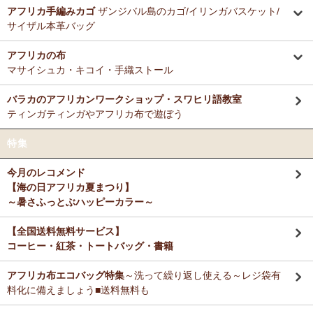
ミルクティーに合わせる毎朝の紅茶として、味とコストのバランスが
アフリカ手編みカゴ
ザンジバル島のカゴ/イリンガバスケット/
12/3：ティンガティンガ・アート～Sサイズの作品 新入荷！作家
非常に良く、長く家族で愛飲しています。
サイザル本革バッグ
名ごとに2つのカテゴリーでご紹介します
→ 作家名 A―L
→ 作家名 M―Z
アフリカの布
M さまより キテンゲde洗える立体布マスク～やさしいゴ
11/25：ティンガティンガ・アート～Lサイズの作品 新入荷！作家
マサイシュカ・キコイ・手織ストール
ム リバーシブルOKへのご感想
名ごとに2つのカテゴリーでご紹介します
お揃いの柄のフレアスリーブワンピースとペアで使ってます！大のお
→ 作家名 A―L
→ 作家名 M―Z
バラカのアフリカンワークショップ・スワヒリ語教室
気に入り♪
ティンガティンガやアフリカ布で遊ぼう
11/25：ティンガティンガ・アート～Sサイズの作品 新入荷！作家
名ごとに2つのカテゴリーでご紹介します
Ｙ さまより キテンゲティアードパンツへのご感想
特集
→ 作家名 A―L
→ 作家名 M―Z
暑い毎日、活躍してもらいますね。
今月のレコメンド
11/21：
【新登場】サロペットパンツ～ゆったり2way～
新入荷！
【海の日アフリカ夏まつり】
大人上品シルエット
M さまより キテンゲ ランチクロスへのご感想
～暑さふっとぶハッピーカラー～
たいへん吸水性良いです。大判でハンカチとして便利に使えます。
11/20：
キテンゲ本革 ころりんトートバッグ
～キテンゲ◇ハイク
オリティ◇で仕立てた新作登場！『ニッポンの技×アフリカの色』
【全国送料無料サービス】
コーヒー・紅茶・トートバッグ・書籍
T さまより キテンゲ フレアスリーブ ロングワンピースへ
11/19：
【MOTTAINAI】～もったいない～アジュワ・デーツ ワ
のご感想
ケあり 賞味期限間近セール！
アフリカ布エコバッグ特集
～洗って繰り返し使える～レジ袋有
デザイン、着心地、完璧です！ずっと作って欲しいです。よろしくお
願いします！
料化に備えましょう■送料無料も
11/18：
ティンガティンガ・アート【会員様シークレットセール】
～ワケあり限定品
入荷！