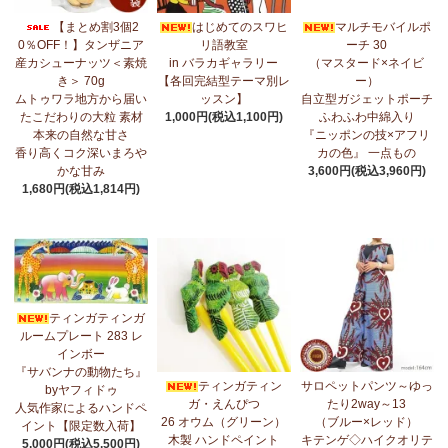
7/17：
フリルマルチストール
新入荷！ ～腰や首に巻いてアレンジ
【まとめ割3個2
はじめてのスワヒ
マルチモバイルポ
無限大！
0％OFF！】タンザニア
リ語教室
ーチ 30
産カシューナッツ＜素焼
in バラカギャラリー
（マスタード×ネイビ
7/10：
ティンガティンガ・アート～マサイの作品
新入荷！
き＞ 70g
【各回完結型テーマ別レ
ー）
ムトゥワラ地方から届い
ッスン】
自立型ガジェットポーチ
7/10：ティンガティンガ・アート～Sサイズの作品 新入荷！作家
たこだわりの大粒 素材
1,000円(税込1,100円)
ふわふわ中綿入り
名ごとに2つのカテゴリーでご紹介します
本来の自然な甘さ
『ニッポンの技×アフリ
→ 作家名 A―L
→ 作家名 M―Z
香り高くコク深いまろや
カの色』 一点もの
かな甘み
3,600円(税込3,960円)
7/7：
カンガ2026新柄 タンザニアより完全限定入荷！
～アフリカ
1,680円(税込1,814円)
の生活布～
7/3：
【まとめ割SALE！】3個で10％OFF！タンザニア産カシュー
ナッツ＜素焼き＞＜うす塩＞～こだわりの大粒 香り高くコク深い
まろやかな甘み～
ティンガティンガ
6/30：
マルチモバイルポーチ
新入荷！『ニッポンの技×アフリカ
ルームプレート 283 レ
の色』
インボー
『サバンナの動物たち』
6/30：ティンガティンガ・アート～Sサイズの作品 新入荷！作家
ティンガティン
サロペットパンツ～ゆっ
byヤフィドゥ
名ごとに2つのカテゴリーでご紹介します
ガ・えんぴつ
たり2way～13
人気作家によるハンドペ
→ 作家名 A―L
→ 作家名 M―Z
26 オウム（グリーン）
（ブルー×レッド）
イント【限定数入荷】
木製 ハンドペイント
キテンゲ◇ハイクオリテ
5,000円(税込5,500円)