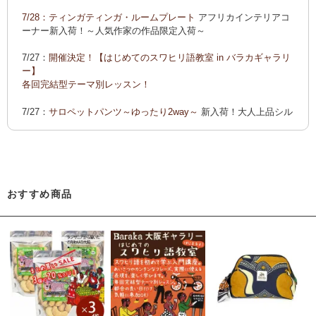
ーでご紹介します
7/28：
ティンガティンガ・ルームプレート
アフリカインテリアコ
カンガ 会員様お買い得！
カンガ 人気柄が限定数再入荷！
限
ーナー新入荷！～人気作家の作品限定入荷～
定生産記念カンガ 会員セール中！
7/27：
開催決定！【はじめてのスワヒリ語教室 in バラカギャラリ
「ポイントカーニバル」開催中
ー】
◆お買い上げ商品へのご感想をお送り下さると、お買い物に使
各回完結型テーマ別レッスン！
えるポイントプレゼント！詳しくは、
こちら！
7/27：
サロペットパンツ～ゆったり2way～
新入荷！大人上品シル
エット
7/22：ティンガティンガ・アート～Sサイズの作品 新入荷！作家
名ごとに2つのカテゴリーでご紹介します
→ 作家名 A―L
→ 作家名 M―Z
おすすめ商品
7/22：
ティンガティンガ・アート～マサイの作品
新入荷！
7/21：
夏休み開催決定！【アフリカンワークショップ in バラカギ
ャラリー】
「ティンガティンガ・うちわ作り」 「ティンガティンガを描こ
う」
7/21：
リバーシブルB4トートバッグ
新入荷！