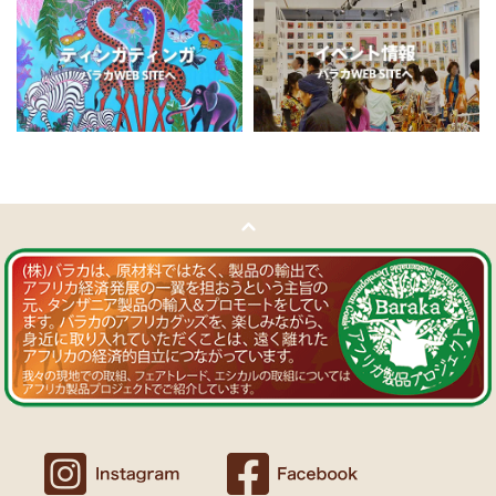
11/5：
ティンガティンガ・アート～チャリンダの作品コーナー
新
Ｔさまより ソープストーン絵皿へのご感想
入荷！
アフリカン調の雑貨を並べて、玄関でキーを入れて見せるインテリア
私たちバラカは、チャリンダが遺してくださった作品を、これか
として使っています。
らも大切に紹介してまいります。
重さがあり安定感があるので使いやすいと思います。
11/4：
ティンガティンガ・アート～マサイの作品
新入荷！
Ｍさまより キテンゲ Vネックノースリーブワンピースへの
11/4：ティンガティンガ・アート～Sサイズの作品 新入荷！作家
ご感想
名ごとに2つのカテゴリーでご紹介します
ワンピースとカフタン、素敵です。こういうのを探していました。
→ 作家名 A―L
→ 作家名 M―Z
以前にもカンガを購入したのですが、気に入って毎日のように着てい
ます。
11/1：
【MOTTAINAI】～もったいないセール～タンザニア産カシ
カンガスタイル、アフリカンファッションを広める活動中！
ューナッツ＜素焼き＞ 賞味期限切れ大特価！
～期間限定 在庫限り
11/1：
【MOTTAINAI】～もったいないセール～タンザニア産カシ
Ｍさまより カンガへのご感想
ューナッツ＜うす塩＞ 賞味期限切れ大特価！
～期間限定 在庫限り
バラカのショップは、カンガも端処理してあってすぐ着れるし、カフ
タンも、このワンピースも、脇が大きく開いているので、素肌寝（家
11/1：
アフリカ・ガラスビーズ ジュエリー
新入荷！トレーディン
でも外でも）にとてもイイと思う。
グビーズ～現地職人の特別注文による一点もの～
Ｆさまより アフリカンアクセサリーへのご感想
10/27：
ティンガティンガ・ルームプレート
アフリカインテリア
コーナー新入荷！～人気作家の作品限定入荷～
アフリカンピアス３７ カウボーンマーブルが届きました。
しっかりした作りでイメージ通りの品でした。
似たテイストのネックレスを持っていて、合わせるピアスを探してい
10/27：ティンガティンガ・アート～Sサイズの作品 新入荷！作家