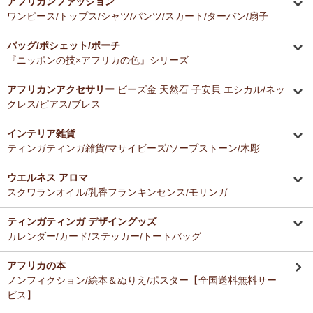
アフリカンファッション
ーナー新入荷！
とても美味しくて毎日使っています。どのお料理なんにでも合いま
ワンピース/トップス/シャツ/パンツ/スカート/ターバン/扇子
す。
12/16：
ガウチョパンツ
～キテンゲ◇ハイクオリティ◇で仕立てた
バッグ/ポシェット/ポーチ
新作登場！～楽ちんクロップド丈～
Ａ さまより ティンガティンガ・アートへのご感想
『ニッポンの技×アフリカの色』シリーズ
ドゥケさんの画は数年前から気になっていて、今回思いきって購入す
12/16：
キテンゲ 本革ショルダーミニバッグ 3WAY 斜掛けOK
～
ることにしました。とても楽しみにしております。
キテンゲ◇ハイクオリティ◇で仕立てた新作登場！『ニッポンの
アフリカンアクセサリー
ビーズ金 天然石 子安貝 エシカル/ネッ
技×アフリカの色』
クレス/ピアス/ブレス
Ｂ さまより 紅茶アフリカンプライドへのご感想
12/4：ティンガティンガ・アート～Mサイズの作品 新入荷！作家
インテリア雑貨
バラカの紅茶は香りがよくて大好きです。これからも愛飲させていた
名ごとに2つのカテゴリーでご紹介します
ティンガティンガ雑貨/マサイビーズ/ソープストーン/木彫
だきます。
→ 作家名 A―L
→ 作家名 M―Z
ウエルネス アロマ
12/4：
ティンガティンガ・アート～チャリンダの作品コーナー
新
Ｓ さまより キテンゲ平ポーチへのご感想
スクワランオイル/乳香フランキンセンス/モリンガ
入荷！
以前プレゼントでいただいた平ポーチ、母子手帳がちょうど入り、毎
私たちバラカは、チャリンダが遺してくださった作品を、これか
日使っています。
らも大切に紹介してまいります。
ティンガティンガ デザイングッズ
今回同じ「中サイズ」を買いましたが、造りがわずかに異なるよう
カレンダー/カード/ステッカー/トートバッグ
で、1センチくらい心持ち小くて母子手帳がぎりぎり入りませんでし
12/3：
ティンガティンガ 木製コースター
アフリカインテリアコー
た。
ナー新入荷！
アフリカの本
でもこちらもカワイイので化粧入れなどに使います。
ノンフィクション/絵本＆ぬりえ/ポスター【全国送料無料サー
12/3：
巻くポーチ 〈2サイズ展開〉～ガラスとんぼ玉付き
新入
ビス】
荷！
Ｆ さまより 紅茶アフリカンプライドへのご感想