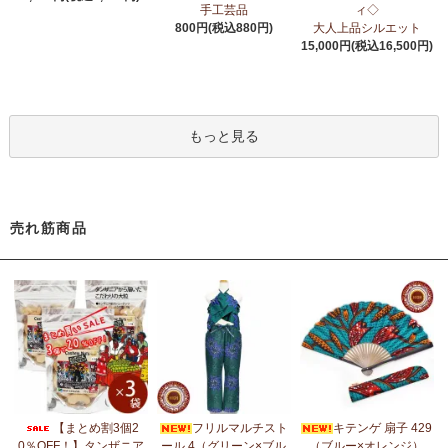
6/24：
アフリカスクワランオイル～100％天然由来成分、無添加～
手工芸品
ィ◇
ウエルネス アロマ カテゴリーに新入荷！
800円(税込880円)
大人上品シルエット
15,000円(税込16,500円)
6/19：
ティンガティンガ ステッカー
新入荷！ダイカットシール
ミニデコステッカー
6/11：
スクエアトートバッグ～キテンゲ本革仕立て
～キテンゲ◇
もっと見る
ハイクオリティ◇で仕立てた新作登場！『ニッポンの技×アフリカ
の色』
5/30：
大人気！フレアスリーブ ロングワンピース
新入荷！
売れ筋商品
5/14：
アフリカンピアス
アフリカンアクセサリーコーナー新入
荷！～天然素材 環境配慮したエシカル製品～
5/14：
アフリカンネックレス
アフリカンアクセサリーコーナー新
入荷！～天然素材 環境配慮したエシカル製品～
5/4：
ノーカラーボレロジャケット
新入荷！～キテンゲ◇ハイクオ
リティ◇で仕立てた新作登場！『ニッポンの技×アフリカの色』
5/4：
キコイ アフリカの布ページに新入荷！
～東アフリカ港町の
【まとめ割3個2
フリルマルチスト
キテンゲ 扇子 429
綿織布
0％OFF！】タンザニア
ール 4（グリーン×ブル
（ブルー×オレンジ）