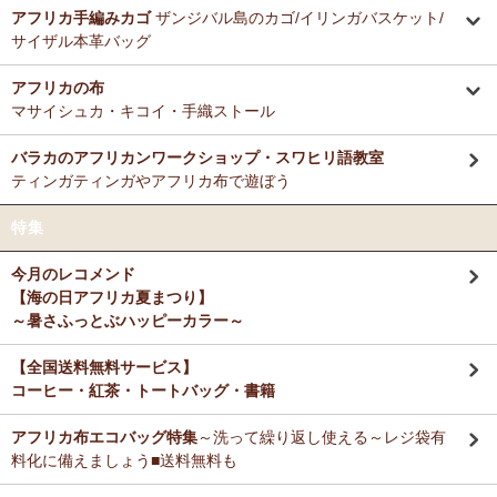
ミルクティーに合わせる毎朝の紅茶として、味とコストのバランスが
アフリカ手編みカゴ
ザンジバル島のカゴ/イリンガバスケット/
12/3：ティンガティンガ・アート～Sサイズの作品 新入荷！作家
非常に良く、長く家族で愛飲しています。
サイザル本革バッグ
名ごとに2つのカテゴリーでご紹介します
→ 作家名 A―L
→ 作家名 M―Z
アフリカの布
M さまより キテンゲde洗える立体布マスク～やさしいゴ
11/25：ティンガティンガ・アート～Lサイズの作品 新入荷！作家
マサイシュカ・キコイ・手織ストール
ム リバーシブルOKへのご感想
名ごとに2つのカテゴリーでご紹介します
お揃いの柄のフレアスリーブワンピースとペアで使ってます！大のお
→ 作家名 A―L
→ 作家名 M―Z
バラカのアフリカンワークショップ・スワヒリ語教室
気に入り♪
ティンガティンガやアフリカ布で遊ぼう
11/25：ティンガティンガ・アート～Sサイズの作品 新入荷！作家
名ごとに2つのカテゴリーでご紹介します
Ｙ さまより キテンゲティアードパンツへのご感想
特集
→ 作家名 A―L
→ 作家名 M―Z
暑い毎日、活躍してもらいますね。
今月のレコメンド
11/21：
【新登場】サロペットパンツ～ゆったり2way～
新入荷！
【海の日アフリカ夏まつり】
大人上品シルエット
M さまより キテンゲ ランチクロスへのご感想
～暑さふっとぶハッピーカラー～
たいへん吸水性良いです。大判でハンカチとして便利に使えます。
11/20：
キテンゲ本革 ころりんトートバッグ
～キテンゲ◇ハイク
オリティ◇で仕立てた新作登場！『ニッポンの技×アフリカの色』
【全国送料無料サービス】
コーヒー・紅茶・トートバッグ・書籍
T さまより キテンゲ フレアスリーブ ロングワンピースへ
11/19：
【MOTTAINAI】～もったいない～アジュワ・デーツ ワ
のご感想
ケあり 賞味期限間近セール！
アフリカ布エコバッグ特集
～洗って繰り返し使える～レジ袋有
デザイン、着心地、完璧です！ずっと作って欲しいです。よろしくお
願いします！
料化に備えましょう■送料無料も
11/18：
ティンガティンガ・アート【会員様シークレットセール】
～ワケあり限定品
入荷！