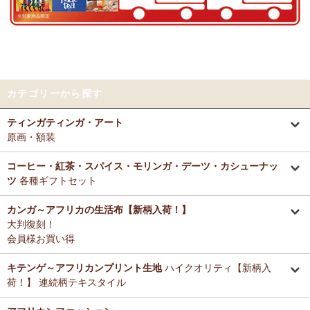
好きとか嫌いとかいう感覚よりも急に眠くなって来たので、リラック
～アフリカングッズ満杯～1年間の感謝をこめて
スしているのを感じます。なんとなく、良いなぁ。
前日心身に負担がかかる事があったので、癒される感覚が有難いで
12/25：
ティンガティンガ・アート～ロングサイズ（縦長・横長）
す。素敵なお品をありがとうございます。
の作品
新入荷！
12/25：
ステッチVネック ノースリーブブラウス
新入荷！～キテ
Tさまより カンガへのご感想
ンゲ◇ハイクオリティ◇で仕立てた新作登場！
カテゴリーから探す
テーブルクロスとして使用中。大きさが少し違っていたりちょっと曲
がっていたりもするけどご愛嬌の範疇です。布自体は目が詰まってし
12/25：
マサイシュカ アフリカの布ページに新入荷！
～誇り高き
ティンガティンガ・アート
っかりした良い生地です。一番心配だった洗濯ですが、ネットに入れ
マサイ民族のマント 軽くおしゃれなブランケット
原画・額装
て手洗いモードで洗濯機にかけ、終わったらすぐ干し、うちの場合は
色落ち、色移りなく大丈夫でした。洗濯ジワも殆どない（個人の感想
12/25：
ティンガティンガ・アート～マサイの作品
新入荷！
です！）のでノーアイロンで使用しています。
コーヒー・紅茶・スパイス・モリンガ・デーツ・カシューナッ
リビングが無地だらけなので、カンガのデザインがいいアクセントに
ツ
各種ギフトセット
12/25：
ティンガティンガ・アート～シャターニ（アフリカの精
なりちょっと素敵空間に。
霊）の作品
新入荷！
春になったら腰巻きスカートや、ストールにしてもいいかなと思って
カンガ～アフリカの生活布【新柄入荷！】
います。
大判復刻！
12/25：
平ポーチ 大中小 3サイズ展開
新入荷！
会員様お買い得
12/20：
2026年 バラカの福袋～2025.12/20（土）予約販売開始
Tさまより アジュワ・デーツへのご感想
～アフリカングッズ満杯～1年間の感謝をこめて
≪数量限定販売
高級ドライフルーツ、安価で買えてうれしいです。
キテンゲ～アフリカンプリント生地
ハイクオリティ【新柄入
≫
荷！】 連続柄テキスタイル
Ｋさまより ザンジバルミックススパイスのご感想
12/18：
ティンガティンガ 木製コースター
アフリカインテリアコ