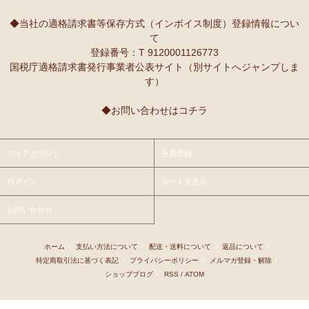
10/2：
レギュラーカラー半袖シャツ
～キテンゲ◇ハイクオリティ
本当に魔法にかかったように、楽しく、愉快な雰囲気に包まれます。
◇で仕立てた新作登場！『ニッポンの技×アフリカの色』
◆当社の適格請求書等保存方式（インボイス制度）登録情報につい
て
9/25：
【MOTTAINAI】～もったいない～カシューナッツ ワケあ
Ｓさまより ティンガティンガ・アートへのご感想
登録番号：T 9120001126773
り 賞味期限間近セール！
先日購入させて頂いた絵は大変気にいっています。
国税庁適格請求書発行事業者公表サイト（別サイトへジャンプしま
また、ダウディのほかの作品を紹介して頂き、ありがとうございま
す）
9/22：
【予約開始】ティンガティンガ・カレンダー『ティンガテ
す。他にも2点気になる作品があります。
ィンガと暮らす12か月』 完全限定生産
◆お問い合わせはコチラ
9/22：
オトナの多機能リュック～キテンゲ本革仕立て
～キテンゲ
Ｇさまより アフリカンネックレスへのご感想
◇ハイクオリティ◇で仕立てた新作登場！『ニッポンの技×アフリ
アフリカらしいデザインで素敵です。形もいいけど、色も素敵！
カの色』
今着けているネックレスと合わせて2つを重ねづけを楽しみます！
マイアカウント
会員登録
9/22：
リバーシブルB4トートバッグ
新入荷！
ログイン
カートを見る
Ｙさまより 紅茶アフリカンプライドへのご感想
9/18：
ノースリーブ マーメイド ロングワンピース
新入荷！～キ
アフリカンプライド リーフのリピーターです。
お問い合わせ
テンゲ◇ハイクオリティ◇で仕立てた新作登場！
ミルクティーで飲むとすごく美味しいです。
8/29：
マーメイドスカート
新入荷！～キテンゲ◇ハイクオリティ
ホーム
/
支払い方法について
/
配送・送料について
/
返品について
/
Ｋさまより ■初めての方限定■全国送料無料■カフェアフリ
◇で仕立てた新作登場！『ニッポンの技×アフリカの色』
特定商取引法に基づく表記
/
プライバシーポリシー
/
メルマガ登録・解除
/
カ・バラカへのご感想
ショップブログ
/
RSS
/
ATOM
8/26：
手彫り金細工ジュエリー 新入荷！～ザンジバル金職人のハ
私、普段インスタントは飲まないのです。
ンドメイド細工～
豆とは全然違って美味しいと思えなくて。
でも、急いでるときにパパッと出来て良いかなあって思って、美味し