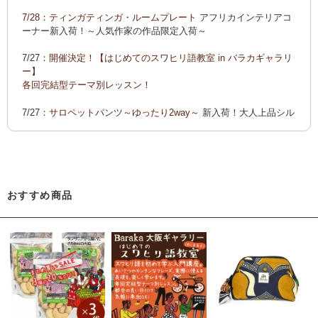
ーでご紹介します
7/28：
ティンガティンガ・ルームプレート
アフリカインテリアコ
カンガ 会員様お買い得！
カンガ 人気柄が限定数再入荷！
限
ーナー新入荷！～人気作家の作品限定入荷～
定生産記念カンガ 会員セール中！
7/27：
開催決定！【はじめてのスワヒリ語教室 in バラカギャラリ
「ポイントカーニバル」開催中
ー】
◆お買い上げ商品へのご感想をお送り下さると、お買い物に使
各回完結型テーマ別レッスン！
えるポイントプレゼント！詳しくは、
こちら！
7/27：
サロペットパンツ～ゆったり2way～
新入荷！大人上品シル
エット
7/22：ティンガティンガ・アート～Sサイズの作品 新入荷！作家
名ごとに2つのカテゴリーでご紹介します
→ 作家名 A―L
→ 作家名 M―Z
おすすめ商品
7/22：
ティンガティンガ・アート～マサイの作品
新入荷！
7/21：
夏休み開催決定！【アフリカンワークショップ in バラカギ
ャラリー】
「ティンガティンガ・うちわ作り」 「ティンガティンガを描こ
う」
7/21：
リバーシブルB4トートバッグ
新入荷！