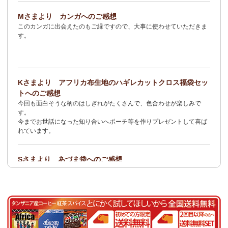
2/3：
オトナの多機能リュック～キテンゲ本革仕立て
～キテンゲ◇
Mさまより カンガへのご感想
ハイクオリティ◇で仕立てた新作登場！『ニッポンの技×アフリカ
このカンガに出会えたのもご縁ですので、大事に使わせていただきま
の色』
す。
1/23：ティンガティンガ・アート～Sサイズの作品 新入荷！作家
名ごとに2つのカテゴリーでご紹介します
→ 作家名 A―L
→ 作家名 M―Z
Kさまより アフリカ布生地のハギレカットクロス福袋セッ
1/19
イージーパンツ～美脚ゆるやかブーツカットデザイン～
キテ
トへのご感想
ンゲ◇ハイクオリティ◇で仕立てた新作登場！『ニッポンの技×ア
今回も面白そうな柄のはしぎれがたくさんで、色合わせが楽しみで
フリカの色』
す。
今までお世話になった知り合いへポーチ等を作りプレゼントして喜ば
1/19：
エコバッグ≪2サイズ展開≫
新入荷！
れています。
1/19：ティンガティンガ・アート～Lサイズの作品 新入荷！作家
名ごとに2つのカテゴリーでご紹介します
Sさまより あづま袋へのご感想
→ 作家名 A―L
→ 作家名 M―Z
とても可愛く、着こなしのアクセントになります。軽くて丈夫なので
持ち運びしやすいです。
1/19：ティンガティンガ・アート～Sサイズの作品 新入荷！作家
名ごとに2つのカテゴリーでご紹介します
Nさまより 乳香フランキンセンスへのご感想
→ 作家名 A―L
→ 作家名 M―Z
食べてみたくて買いました。青い皮の柑橘系の様な香りと木の様な形
容し難い香りがする、なんとも言えない香りです。
1/15：
2026年 バラカの福袋≪数量限定で再販決定！≫