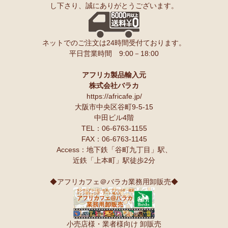
し下さり、誠にありがとうございます。
ンゲ◇ハイクオリティ◇で仕立てた新作登場！『ニッポンの技×ア
友人にもプレゼントしたいと思います♪
フリカの色』
スパイスが持つ可能性も奥深いですよね。
10/10：
長財布L字ファスナー～キテンゲ本革仕立て
～キテンゲ◇
ネットでのご注文は24時間受付ております。
ハイクオリティ◇で仕立てた新作登場！『ニッポンの技×アフリカ
Ｓさまより カシューナッツへのご感想
平日営業時間 9:00－18:00
の色』
こんにちは。昨夜コーヒーとカシューナッツを受け取りました。
早速コーヒーを飲んでカシューナッツを頂きましたが、大粒のナッツ
10/10：
天然石ソープストーン オブジェ カバ絵皿
新入荷！
でカリカリとしてローストの感じもよく豆本来の甘みもあり、とても
アフリカ製品輸入元
美味しいと思います。
株式会社バラカ
塩味もちょうど良いです。
10/10：
アフリカンキーホルダー バッグチャーム
インテリア アフ
https://africafe.jp/
夫も私もナッツ類が大好きで、食べだしたら止まりません。
リカ雑貨コーナー新入荷！
大阪市中央区谷町9-5-15
中田ビル4階
10/10：
ティンガティンガ・アート～ロングサイズ（縦長・横長）
TEL：06-6763-1155
Ｏさまより キテンゲ オトナのステテコパンツへのご感想
の作品
新入荷！
FAX：06-6763-1145
生地が薄く涼しい。動きやすい。履きやすい。
Access：地下鉄「谷町九丁目」駅、
10/10：ティンガティンガ・アート～Lサイズの作品 新入荷！作家
近鉄「上本町」駅徒歩2分
名ごとに2つのカテゴリーでご紹介します
Ｋさまより 絵本しんぞうとひげへのご感想
→ 作家名 A―L
→ 作家名 M―Z
小学一年の授業で、世界の民話を読もうということで、『しんぞうと
◆アフリカフェ＠バラカ業務用卸販売◆
ひげ』を読ませてもらいました。
10/2：
開催決定！【特別企画】ティンガティンガ・アーティスト
クラスで読み聞かせをすると、子ども達の笑顔があっと言う間に満開
に弟子入り体験ワークショップ
です。
〈1日コース〉〈2日コース〉 参加予約受付中！
顔を見合わせて笑う子ども、お腹を抱えて笑う子ども、面白すぎる
小売店様・業者様向け 卸販売
ー！と声をあげて笑う子ども、、、