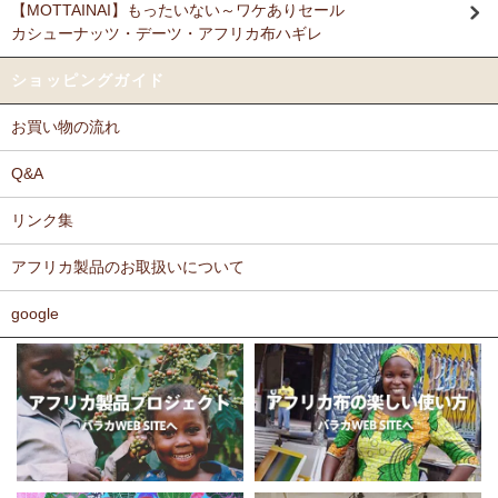
【MOTTAINAI】もったいない～ワケありセール
Ｎさまより キテンゲ リバーシブルB4トートバッグへのご
カシューナッツ・デーツ・アフリカ布ハギレ
11/17：
ティンガティンガ・アート～ロングサイズ（縦長・横長）
感想
の作品
新入荷！
派手なアフリカンがカッコいいし、重い荷物もガンガン入り、思った
ショッピングガイド
以上に頑丈で持ちやすい。
11/17：
ティンガティンガ・アート～マサイの作品
新入荷！
お買い物の流れ
11/11：
木彫りマスクお面
アフリカインテリアコーナー新入荷！
Ｆさまより キテンゲ へのご感想
～木彫職人ハンドメイド
どのキテンゲも素敵な柄ばかりであれもこれも欲しかったのですが、
Q&A
迷いに迷って今回は12種類を注文しました。次回のお楽しみに取って
11/11：
巻くポーチ 〈2サイズ展開〉～ガラスとんぼ玉付き
新入
おこうと思っています。
リンク集
荷！
カンガもキテンゲも、色や柄が大胆でエキゾチックでありながら、モ
アフリカ製品のお取扱いについて
11/11：ティンガティンガ・アート～Sサイズの作品 新入荷！作家
ダンで北欧テイストを思わせるようなものもあったりして、毎回購入
するたびに嬉しく眺め入っております。
名ごとに2つのカテゴリーでご紹介します
この布では何を作ろうか、どう飾ろうか・・・などと、想像力をかき
google
→ 作家名 A―L
→ 作家名 M―Z
たてられるものばかりです。
11/10：
ティンガティンガ・アート【会員様シークレットセール】
布の手触りもよく、縫いやすいので、大変気に入っております。
～ワケあり限定品
入荷！
ホームページには目の詰まった綿素材のものを仕入れているとありま
したが、薄手のものや、ちょっと変わった素材のものも気になりま
11/5：ティンガティンガ・アート～Lサイズの作品 新入荷！作家
す。常にたくさんの種類のあるカンガやキテンゲですが、新作新柄が
名ごとに2つのカテゴリーでご紹介します
どんどん増えることを期待しております。
→ 作家名 A―L
→ 作家名 M―Z