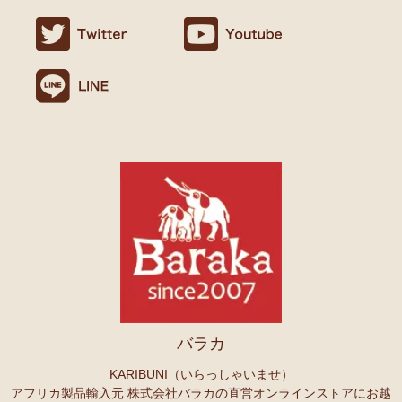
ましたので満足です。
名ごとに2つのカテゴリーでご紹介します
連絡や包装などもよかったです。
→ 作家名 A―L
→ 作家名 M―Z
10/24：
天然素材ココナッツ ロングネックレス
アフリカンアクセ
Ｏさまより キテンゲへのご感想
サリーコーナー新入荷！～天然素材 環境配慮したエシカル製品～
無事、商品受け取りました。ありがとうございますっ。
アフリカ布、元気がでますっ！
10/22：
マルチモバイルポーチ
新入荷！『ニッポンの技×アフリカ
4月頭の横浜赤レンガに毎年行っていますが、今年は予定があり行け
の色』
ず。。
また、バラカさんのイベントにもお邪魔できたらと思います。
10/22：
シュシュ～ヘアアクセサリー
ファッションページに新入
荷！～アフリカの色×こさえたん～
Ｓさまより あったか裏ボア！キテンゲ ネックウォーマー
10/20：
カンガ～アフリカの生活布～ 人気柄が限定数再入荷！現
へのご感想
品限り！
どれも素敵な柄で迷いますね。全部やっぱりかわいい。家族にプレセ
ントも考えているので、思いっきり買おうと思います。
10/20：
マサイシュカ アフリカの布ページに新入荷！
～誇り高き
上高地の山に行ったときに、アフリカと日本の山のマッチング合うな
マサイ民族のマント 軽くおしゃれなブランケット
ーと思ってネックウォーマーを身に着けました。
10/20：
スクエアトートバッグ～キテンゲ本革仕立て
～キテンゲ
バラカ
◇ハイクオリティ◇で仕立てた新作登場！『ニッポンの技×アフリ
Ｏさまより ザンジバルスパイスMIXスパイスのご感想
カの色』
実は、昨年4月にイベントで購入して以来、未使用だったのですが、
KARIBUNI（いらっしゃいませ）
年明けから使い始め、これはおいしい！と思い、今回たくさん購入さ
アフリカ製品輸入元 株式会社バラカの直営オンラインストアにお越
10/20：
ミニころりんハンドバッグ～キテンゲ本革仕立て
～キテ
せていただきました。