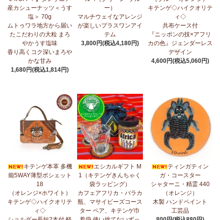
産カシューナッツ＜うす
ー）
キテンゲ◇ハイクオリテ
5/1：
ティンガティンガ・アート～ズベリの作品コーナー
新入荷！
塩＞ 70g
マルチウェイなアレンジ
ィ◇
私たちバラカは、ズベリが遺してくださった作品を、これからも
ムトゥワラ地方から届い
が楽しいプラスワンアイ
共布ケース付
大切に紹介してまいります。
たこだわりの大粒 まろ
テム
『ニッポンの技×アフリ
やかうす塩味
3,800円(税込4,180円)
カの色』ジェンダーレス
4/23：
【2026新茶入荷】アフリカンプライド～アッサム種タンザ
香り高くコク深いまろや
デザイン
ニア紅茶～無農薬手摘み茶葉～
かな甘み
4,600円(税込5,060円)
1,680円(税込1,814円)
4/15：
大人気！パッチワークターバン～巻き方・アレンジ自由～
新入荷！
4/15：
ノースリーブワンピース～前後2way仕様～
新入荷！ゆった
りシルエット
4/15：
【新登場】ティアードフレアパンツ
新入荷！大人気のティ
アードパンツが、さらに進化してバージョンアップ！
4/13：
【2026新茶 予約開始】アフリカンプライド～アッサム種タ
キテンゲ本革 多機
エシカルギフト M
ティンガティン
ンザニア紅茶～無農薬手摘み茶葉～
能5WAY薄型ポシェット
1（キテンゲきんちゃく
ガ・コースター
18
袋ラッピング）
シャターニ・精霊 440
4/13：
【2026新豆入荷】タンザニア産カシューナッツ＜素焼き＞
（オレンジ×ホワイト）
カフェアフリカ・バラカ
（オレンジ）
＜うす塩＞～こだわりの大粒 香り高くコク深いまろやかな甘み～
キテンゲ◇ハイクオリテ
瓶、マサイビーズコース
木製 ハンドペイント
ィ◇
ター ペア、キテンゲ巾
工芸品
3/27：
キテンゲ◇ハイクオリティ◇2026新柄 タンザニアより新入
ショルダー長短2本付 軽
着袋 使い捨てないずっ
800円(税込880円)