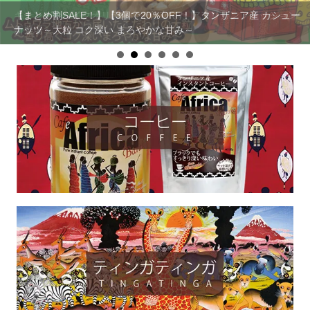
キテンゲ◇ハイクオリティ◇で仕立てた アフリカンファッション
【まとめ割SALE！】【3個で20％OFF！】タンザニア産 カシュー
新登場
ナッツ～大粒 コク深い まろやかな甘み～