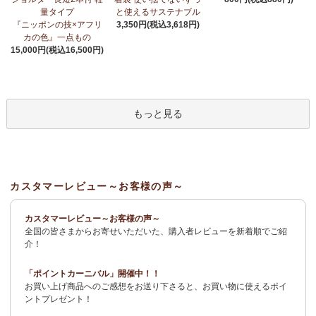
荷！
～アフリカンプリント生地～
量タイプ
と使えるサステナブル
『ニッポンの技×アフリ
3,350円(税込3,618円)
3/27：
サーカスパンツ
新入荷！～キテンゲ◇ハイクオリティ◇で
カの色』一点もの
仕立てた新作登場！『ニッポンの技×アフリカの色』
15,000円(税込16,500円)
3/19：
新作！ローブカーディガン～長袖ロング丈の羽織りもの～
新入荷！～キテンゲ◇ハイクオリティ◇で仕立てた新作登場！
『ニッポンの技×アフリカの色』
もっと見る
3/11：
リボン付きブラウス アレンジいろいろ9way仕様！
新入
荷！～キテンゲ◇ハイクオリティ◇で仕立てた新作登場！『ニッ
ポンの技×アフリカの色』
3/11：
イレギュラーヘム タックスカート
新入荷！～キテンゲ◇ハ
カスタマーレビュー～お客様の声～
イクオリティ◇で仕立てた新作登場！『ニッポンの技×アフリカの
色』
カスタマーレビュー～お客様の声～
全国の皆さまからお寄せいただいた、購入者レビューを新着順でご紹
2/4：
長財布L字ファスナー～キテンゲ本革仕立て
～キテンゲ◇ハ
介！
イクオリティ◇で仕立てた新作登場！『ニッポンの技×アフリカの
色』
「ポイントカーニバル」開催中！！
お買い上げ商品へのご感想をお送り下さると、お買い物に使えるポイ
2/3：
キテンゲ本革 名刺ケース
～キテンゲ◇ハイクオリティ◇で
ントプレゼント！
仕立てた新作登場！『ニッポンの技×アフリカの色』