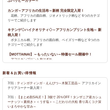
ぶハッピーカラー～
カンガ～アフリカの生活布～新柄 完全限定入荷！
花柄、アフリカの面白柄、ジオメトリック柄など 6つのカテゴ
リーでご紹介します
キテンゲ◇ハイクオリティ◇～アフリカンプリント生地～ 新
柄入荷！
ボタニカル柄、アフリカの面白柄、ペイズリー柄など 6つのカ
テゴリーでご紹介します
【MOTTAINAI】～もったいない～特価セール開催中！
アフリカンプリント布はぎれ
ティンガティンガ・アート【会員様シークレットセール】ワケ
あり
新着＆お買い得情報
【全国送料無料サービス】タンザニア産コーヒー・紅茶・ス
7/31：
ティンガティンガ・えんぴつ～木製工芸品～
アフリカイン
パイス・デーツ・乳香・モリンガ・書籍
テリアコーナー新入荷！
2025新刊！「アフリカのむかしばなし〈全3巻〉」
7/31：
【まとめ割SALE！】3個で 20％OFF！タンザニア産カシュ
カンガ～アフリカの生活布～ 新柄入荷！〈大判復刻版〉入
ーナッツ＜素焼き＞＜うす塩＞～こだわりの大粒 香り高くコク深
荷！
いまろやかな甘み～
花柄、アフリカの面白柄、ジオメトリック柄など5つのカテゴリ