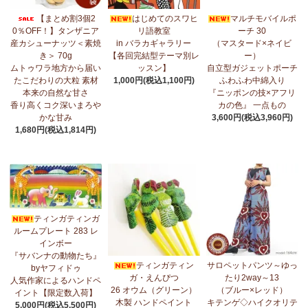
7/17：
フリルマルチストール
新入荷！ ～腰や首に巻いてアレンジ
【まとめ割3個2
はじめてのスワヒ
マルチモバイルポ
無限大！
0％OFF！】タンザニア
リ語教室
ーチ 30
産カシューナッツ＜素焼
in バラカギャラリー
（マスタード×ネイビ
7/10：
ティンガティンガ・アート～マサイの作品
新入荷！
き＞ 70g
【各回完結型テーマ別レ
ー）
ムトゥワラ地方から届い
ッスン】
自立型ガジェットポーチ
7/10：ティンガティンガ・アート～Sサイズの作品 新入荷！作家
たこだわりの大粒 素材
1,000円(税込1,100円)
ふわふわ中綿入り
名ごとに2つのカテゴリーでご紹介します
本来の自然な甘さ
『ニッポンの技×アフリ
→ 作家名 A―L
→ 作家名 M―Z
香り高くコク深いまろや
カの色』 一点もの
かな甘み
3,600円(税込3,960円)
7/7：
カンガ2026新柄 タンザニアより完全限定入荷！
～アフリカ
1,680円(税込1,814円)
の生活布～
7/3：
【まとめ割SALE！】3個で10％OFF！タンザニア産カシュー
ナッツ＜素焼き＞＜うす塩＞～こだわりの大粒 香り高くコク深い
まろやかな甘み～
ティンガティンガ
6/30：
マルチモバイルポーチ
新入荷！『ニッポンの技×アフリカ
ルームプレート 283 レ
の色』
インボー
『サバンナの動物たち』
6/30：ティンガティンガ・アート～Sサイズの作品 新入荷！作家
ティンガティン
サロペットパンツ～ゆっ
byヤフィドゥ
名ごとに2つのカテゴリーでご紹介します
ガ・えんぴつ
たり2way～13
人気作家によるハンドペ
→ 作家名 A―L
→ 作家名 M―Z
26 オウム（グリーン）
（ブルー×レッド）
イント【限定数入荷】
木製 ハンドペイント
キテンゲ◇ハイクオリテ
5,000円(税込5,500円)