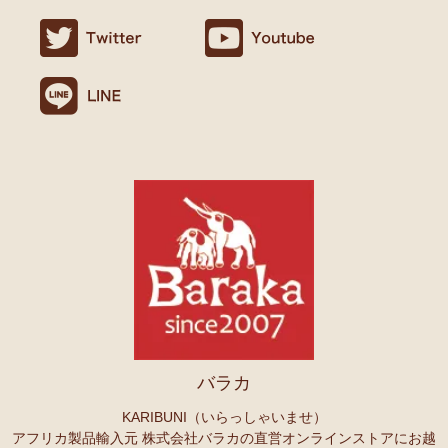
ましたので満足です。
名ごとに2つのカテゴリーでご紹介します
連絡や包装などもよかったです。
→ 作家名 A―L
→ 作家名 M―Z
10/24：
天然素材ココナッツ ロングネックレス
アフリカンアクセ
Ｏさまより キテンゲへのご感想
サリーコーナー新入荷！～天然素材 環境配慮したエシカル製品～
無事、商品受け取りました。ありがとうございますっ。
アフリカ布、元気がでますっ！
10/22：
マルチモバイルポーチ
新入荷！『ニッポンの技×アフリカ
4月頭の横浜赤レンガに毎年行っていますが、今年は予定があり行け
の色』
ず。。
また、バラカさんのイベントにもお邪魔できたらと思います。
10/22：
シュシュ～ヘアアクセサリー
ファッションページに新入
荷！～アフリカの色×こさえたん～
Ｓさまより あったか裏ボア！キテンゲ ネックウォーマー
10/20：
カンガ～アフリカの生活布～ 人気柄が限定数再入荷！現
へのご感想
品限り！
どれも素敵な柄で迷いますね。全部やっぱりかわいい。家族にプレセ
ントも考えているので、思いっきり買おうと思います。
10/20：
マサイシュカ アフリカの布ページに新入荷！
～誇り高き
上高地の山に行ったときに、アフリカと日本の山のマッチング合うな
マサイ民族のマント 軽くおしゃれなブランケット
ーと思ってネックウォーマーを身に着けました。
10/20：
スクエアトートバッグ～キテンゲ本革仕立て
～キテンゲ
バラカ
◇ハイクオリティ◇で仕立てた新作登場！『ニッポンの技×アフリ
Ｏさまより ザンジバルスパイスMIXスパイスのご感想
カの色』
実は、昨年4月にイベントで購入して以来、未使用だったのですが、
KARIBUNI（いらっしゃいませ）
年明けから使い始め、これはおいしい！と思い、今回たくさん購入さ
アフリカ製品輸入元 株式会社バラカの直営オンラインストアにお越
10/20：
ミニころりんハンドバッグ～キテンゲ本革仕立て
～キテ
せていただきました。