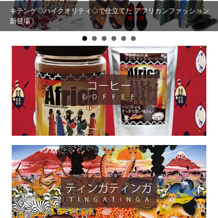
キテンゲ◇ハイクオリティ◇で仕立てた アフリカンファッション
【まとめ割SALE！】【3個で20％OFF！】タンザニア産 カシュー
新登場
ナッツ～大粒 コク深い まろやかな甘み～