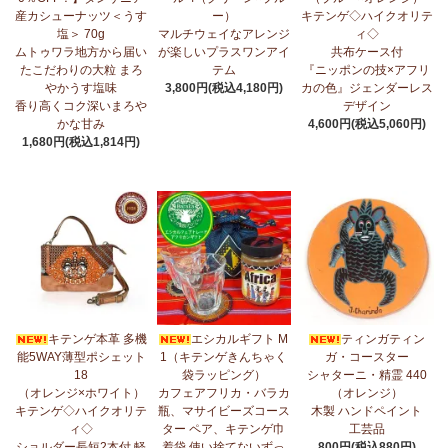
産カシューナッツ＜うす
ー）
キテンゲ◇ハイクオリテ
5/1：
ティンガティンガ・アート～ズベリの作品コーナー
新入荷！
塩＞ 70g
マルチウェイなアレンジ
ィ◇
私たちバラカは、ズベリが遺してくださった作品を、これからも
ムトゥワラ地方から届い
が楽しいプラスワンアイ
共布ケース付
大切に紹介してまいります。
たこだわりの大粒 まろ
テム
『ニッポンの技×アフリ
やかうす塩味
3,800円(税込4,180円)
カの色』ジェンダーレス
4/23：
【2026新茶入荷】アフリカンプライド～アッサム種タンザ
香り高くコク深いまろや
デザイン
ニア紅茶～無農薬手摘み茶葉～
かな甘み
4,600円(税込5,060円)
1,680円(税込1,814円)
4/15：
大人気！パッチワークターバン～巻き方・アレンジ自由～
新入荷！
4/15：
ノースリーブワンピース～前後2way仕様～
新入荷！ゆった
りシルエット
4/15：
【新登場】ティアードフレアパンツ
新入荷！大人気のティ
アードパンツが、さらに進化してバージョンアップ！
4/13：
【2026新茶 予約開始】アフリカンプライド～アッサム種タ
キテンゲ本革 多機
エシカルギフト M
ティンガティン
ンザニア紅茶～無農薬手摘み茶葉～
能5WAY薄型ポシェット
1（キテンゲきんちゃく
ガ・コースター
18
袋ラッピング）
シャターニ・精霊 440
4/13：
【2026新豆入荷】タンザニア産カシューナッツ＜素焼き＞
（オレンジ×ホワイト）
カフェアフリカ・バラカ
（オレンジ）
＜うす塩＞～こだわりの大粒 香り高くコク深いまろやかな甘み～
キテンゲ◇ハイクオリテ
瓶、マサイビーズコース
木製 ハンドペイント
ィ◇
ター ペア、キテンゲ巾
工芸品
3/27：
キテンゲ◇ハイクオリティ◇2026新柄 タンザニアより新入
ショルダー長短2本付 軽
着袋 使い捨てないずっ
800円(税込880円)