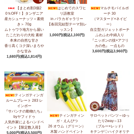
7/17：
フリルマルチストール
新入荷！ ～腰や首に巻いてアレンジ
【まとめ割3個2
はじめてのスワヒ
マルチモバイルポ
無限大！
0％OFF！】タンザニア
リ語教室
ーチ 30
産カシューナッツ＜素焼
in バラカギャラリー
（マスタード×ネイビ
7/10：
ティンガティンガ・アート～マサイの作品
新入荷！
き＞ 70g
【各回完結型テーマ別レ
ー）
ムトゥワラ地方から届い
ッスン】
自立型ガジェットポーチ
7/10：ティンガティンガ・アート～Sサイズの作品 新入荷！作家
たこだわりの大粒 素材
1,000円(税込1,100円)
ふわふわ中綿入り
名ごとに2つのカテゴリーでご紹介します
本来の自然な甘さ
『ニッポンの技×アフリ
→ 作家名 A―L
→ 作家名 M―Z
香り高くコク深いまろや
カの色』 一点もの
かな甘み
3,600円(税込3,960円)
7/7：
カンガ2026新柄 タンザニアより完全限定入荷！
～アフリカ
1,680円(税込1,814円)
の生活布～
7/3：
【まとめ割SALE！】3個で10％OFF！タンザニア産カシュー
ナッツ＜素焼き＞＜うす塩＞～こだわりの大粒 香り高くコク深い
まろやかな甘み～
ティンガティンガ
6/30：
マルチモバイルポーチ
新入荷！『ニッポンの技×アフリカ
ルームプレート 283 レ
の色』
インボー
『サバンナの動物たち』
6/30：ティンガティンガ・アート～Sサイズの作品 新入荷！作家
ティンガティン
サロペットパンツ～ゆっ
byヤフィドゥ
名ごとに2つのカテゴリーでご紹介します
ガ・えんぴつ
たり2way～13
人気作家によるハンドペ
→ 作家名 A―L
→ 作家名 M―Z
26 オウム（グリーン）
（ブルー×レッド）
イント【限定数入荷】
木製 ハンドペイント
キテンゲ◇ハイクオリテ
5,000円(税込5,500円)