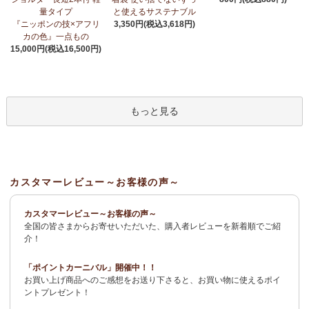
荷！
～アフリカンプリント生地～
量タイプ
と使えるサステナブル
『ニッポンの技×アフリ
3,350円(税込3,618円)
3/27：
サーカスパンツ
新入荷！～キテンゲ◇ハイクオリティ◇で
カの色』一点もの
仕立てた新作登場！『ニッポンの技×アフリカの色』
15,000円(税込16,500円)
3/19：
新作！ローブカーディガン～長袖ロング丈の羽織りもの～
新入荷！～キテンゲ◇ハイクオリティ◇で仕立てた新作登場！
『ニッポンの技×アフリカの色』
もっと見る
3/11：
リボン付きブラウス アレンジいろいろ9way仕様！
新入
荷！～キテンゲ◇ハイクオリティ◇で仕立てた新作登場！『ニッ
ポンの技×アフリカの色』
3/11：
イレギュラーヘム タックスカート
新入荷！～キテンゲ◇ハ
カスタマーレビュー～お客様の声～
イクオリティ◇で仕立てた新作登場！『ニッポンの技×アフリカの
色』
カスタマーレビュー～お客様の声～
全国の皆さまからお寄せいただいた、購入者レビューを新着順でご紹
2/4：
長財布L字ファスナー～キテンゲ本革仕立て
～キテンゲ◇ハ
介！
イクオリティ◇で仕立てた新作登場！『ニッポンの技×アフリカの
色』
「ポイントカーニバル」開催中！！
お買い上げ商品へのご感想をお送り下さると、お買い物に使えるポイ
2/3：
キテンゲ本革 名刺ケース
～キテンゲ◇ハイクオリティ◇で
ントプレゼント！
仕立てた新作登場！『ニッポンの技×アフリカの色』