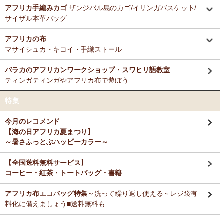
ミルクティーに合わせる毎朝の紅茶として、味とコストのバランスが
アフリカ手編みカゴ
ザンジバル島のカゴ/イリンガバスケット/
12/3：ティンガティンガ・アート～Sサイズの作品 新入荷！作家
非常に良く、長く家族で愛飲しています。
サイザル本革バッグ
名ごとに2つのカテゴリーでご紹介します
→ 作家名 A―L
→ 作家名 M―Z
アフリカの布
M さまより キテンゲde洗える立体布マスク～やさしいゴ
11/25：ティンガティンガ・アート～Lサイズの作品 新入荷！作家
マサイシュカ・キコイ・手織ストール
ム リバーシブルOKへのご感想
名ごとに2つのカテゴリーでご紹介します
お揃いの柄のフレアスリーブワンピースとペアで使ってます！大のお
→ 作家名 A―L
→ 作家名 M―Z
バラカのアフリカンワークショップ・スワヒリ語教室
気に入り♪
ティンガティンガやアフリカ布で遊ぼう
11/25：ティンガティンガ・アート～Sサイズの作品 新入荷！作家
名ごとに2つのカテゴリーでご紹介します
Ｙ さまより キテンゲティアードパンツへのご感想
特集
→ 作家名 A―L
→ 作家名 M―Z
暑い毎日、活躍してもらいますね。
今月のレコメンド
11/21：
【新登場】サロペットパンツ～ゆったり2way～
新入荷！
【海の日アフリカ夏まつり】
大人上品シルエット
M さまより キテンゲ ランチクロスへのご感想
～暑さふっとぶハッピーカラー～
たいへん吸水性良いです。大判でハンカチとして便利に使えます。
11/20：
キテンゲ本革 ころりんトートバッグ
～キテンゲ◇ハイク
オリティ◇で仕立てた新作登場！『ニッポンの技×アフリカの色』
【全国送料無料サービス】
コーヒー・紅茶・トートバッグ・書籍
T さまより キテンゲ フレアスリーブ ロングワンピースへ
11/19：
【MOTTAINAI】～もったいない～アジュワ・デーツ ワ
のご感想
ケあり 賞味期限間近セール！
アフリカ布エコバッグ特集
～洗って繰り返し使える～レジ袋有
デザイン、着心地、完璧です！ずっと作って欲しいです。よろしくお
願いします！
料化に備えましょう■送料無料も
11/18：
ティンガティンガ・アート【会員様シークレットセール】
～ワケあり限定品
入荷！