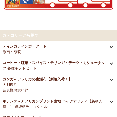
好きとか嫌いとかいう感覚よりも急に眠くなって来たので、リラック
～アフリカングッズ満杯～1年間の感謝をこめて
スしているのを感じます。なんとなく、良いなぁ。
前日心身に負担がかかる事があったので、癒される感覚が有難いで
12/25：
ティンガティンガ・アート～ロングサイズ（縦長・横長）
す。素敵なお品をありがとうございます。
の作品
新入荷！
12/25：
ステッチVネック ノースリーブブラウス
新入荷！～キテ
Tさまより カンガへのご感想
ンゲ◇ハイクオリティ◇で仕立てた新作登場！
カテゴリーから探す
テーブルクロスとして使用中。大きさが少し違っていたりちょっと曲
がっていたりもするけどご愛嬌の範疇です。布自体は目が詰まってし
12/25：
マサイシュカ アフリカの布ページに新入荷！
～誇り高き
ティンガティンガ・アート
っかりした良い生地です。一番心配だった洗濯ですが、ネットに入れ
マサイ民族のマント 軽くおしゃれなブランケット
原画・額装
て手洗いモードで洗濯機にかけ、終わったらすぐ干し、うちの場合は
色落ち、色移りなく大丈夫でした。洗濯ジワも殆どない（個人の感想
12/25：
ティンガティンガ・アート～マサイの作品
新入荷！
です！）のでノーアイロンで使用しています。
コーヒー・紅茶・スパイス・モリンガ・デーツ・カシューナッ
リビングが無地だらけなので、カンガのデザインがいいアクセントに
ツ
各種ギフトセット
12/25：
ティンガティンガ・アート～シャターニ（アフリカの精
なりちょっと素敵空間に。
霊）の作品
新入荷！
春になったら腰巻きスカートや、ストールにしてもいいかなと思って
カンガ～アフリカの生活布【新柄入荷！】
います。
大判復刻！
12/25：
平ポーチ 大中小 3サイズ展開
新入荷！
会員様お買い得
12/20：
2026年 バラカの福袋～2025.12/20（土）予約販売開始
Tさまより アジュワ・デーツへのご感想
～アフリカングッズ満杯～1年間の感謝をこめて
≪数量限定販売
高級ドライフルーツ、安価で買えてうれしいです。
キテンゲ～アフリカンプリント生地
ハイクオリティ【新柄入
≫
荷！】 連続柄テキスタイル
Ｋさまより ザンジバルミックススパイスのご感想
12/18：
ティンガティンガ 木製コースター
アフリカインテリアコ