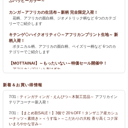
ぶハッピーカラー～
カンガ～アフリカの生活布～新柄 完全限定入荷！
花柄、アフリカの面白柄、ジオメトリック柄など 6つのカテゴ
リーでご紹介します
キテンゲ◇ハイクオリティ◇～アフリカンプリント生地～ 新
柄入荷！
ボタニカル柄、アフリカの面白柄、ペイズリー柄など 6つのカ
テゴリーでご紹介します
【MOTTAINAI】～もったいない～特価セール開催中！
アフリカンプリント布はぎれ
ティンガティンガ・アート【会員様シークレットセール】ワケ
あり
新着＆お買い得情報
【全国送料無料サービス】タンザニア産コーヒー・紅茶・ス
7/31：
ティンガティンガ・えんぴつ～木製工芸品～
アフリカイン
パイス・デーツ・乳香・モリンガ・書籍
テリアコーナー新入荷！
2025新刊！「アフリカのむかしばなし〈全3巻〉」
7/31：
【まとめ割SALE！】3個で 20％OFF！タンザニア産カシュ
カンガ～アフリカの生活布～ 新柄入荷！〈大判復刻版〉入
ーナッツ＜素焼き＞＜うす塩＞～こだわりの大粒 香り高くコク深
荷！
いまろやかな甘み～
花柄、アフリカの面白柄、ジオメトリック柄など5つのカテゴリ