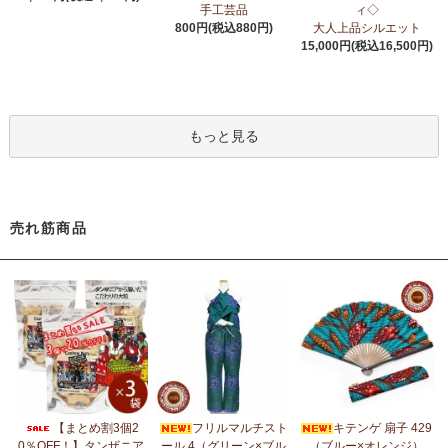
6/24：
アフリカスクワランオイル～100％天然由来成分、無添加～
手工芸品
ィ◇
ウエルネス アロマ カテゴリーに新入荷！
800円(税込880円)
大人上品シルエット
15,000円(税込16,500円)
6/19：
ティンガティンガ ステッカー
新入荷！ダイカットシール
ミニデコステッカー
6/11：
スクエアトートバッグ～キテンゲ本革仕立て
～キテンゲ◇
もっと見る
ハイクオリティ◇で仕立てた新作登場！『ニッポンの技×アフリカ
の色』
5/30：
大人気！フレアスリーブ ロングワンピース
新入荷！
売れ筋商品
5/14：
アフリカンピアス
アフリカンアクセサリーコーナー新入
荷！～天然素材 環境配慮したエシカル製品～
5/14：
アフリカンネックレス
アフリカンアクセサリーコーナー新
入荷！～天然素材 環境配慮したエシカル製品～
5/4：
ノーカラーボレロジャケット
新入荷！～キテンゲ◇ハイクオ
リティ◇で仕立てた新作登場！『ニッポンの技×アフリカの色』
5/4：
キコイ アフリカの布ページに新入荷！
～東アフリカ港町の
【まとめ割3個2
フリルマルチスト
キテンゲ 扇子 429
綿織布
0％OFF！】タンザニア
ール 4（グリーン×ブル
（ブルー×オレンジ）