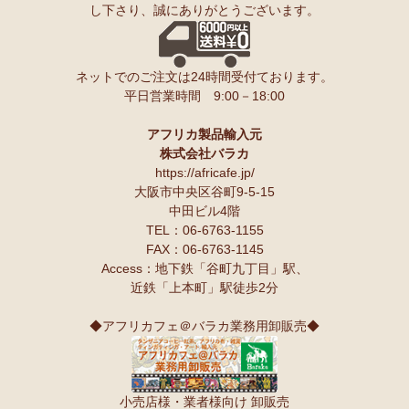
し下さり、誠にありがとうございます。
ンゲ◇ハイクオリティ◇で仕立てた新作登場！『ニッポンの技×ア
友人にもプレゼントしたいと思います♪
フリカの色』
スパイスが持つ可能性も奥深いですよね。
10/10：
長財布L字ファスナー～キテンゲ本革仕立て
～キテンゲ◇
ネットでのご注文は24時間受付ております。
ハイクオリティ◇で仕立てた新作登場！『ニッポンの技×アフリカ
Ｓさまより カシューナッツへのご感想
平日営業時間 9:00－18:00
の色』
こんにちは。昨夜コーヒーとカシューナッツを受け取りました。
早速コーヒーを飲んでカシューナッツを頂きましたが、大粒のナッツ
10/10：
天然石ソープストーン オブジェ カバ絵皿
新入荷！
でカリカリとしてローストの感じもよく豆本来の甘みもあり、とても
アフリカ製品輸入元
美味しいと思います。
株式会社バラカ
塩味もちょうど良いです。
10/10：
アフリカンキーホルダー バッグチャーム
インテリア アフ
https://africafe.jp/
夫も私もナッツ類が大好きで、食べだしたら止まりません。
リカ雑貨コーナー新入荷！
大阪市中央区谷町9-5-15
中田ビル4階
10/10：
ティンガティンガ・アート～ロングサイズ（縦長・横長）
TEL：06-6763-1155
Ｏさまより キテンゲ オトナのステテコパンツへのご感想
の作品
新入荷！
FAX：06-6763-1145
生地が薄く涼しい。動きやすい。履きやすい。
Access：地下鉄「谷町九丁目」駅、
10/10：ティンガティンガ・アート～Lサイズの作品 新入荷！作家
近鉄「上本町」駅徒歩2分
名ごとに2つのカテゴリーでご紹介します
Ｋさまより 絵本しんぞうとひげへのご感想
→ 作家名 A―L
→ 作家名 M―Z
小学一年の授業で、世界の民話を読もうということで、『しんぞうと
◆アフリカフェ＠バラカ業務用卸販売◆
ひげ』を読ませてもらいました。
10/2：
開催決定！【特別企画】ティンガティンガ・アーティスト
クラスで読み聞かせをすると、子ども達の笑顔があっと言う間に満開
に弟子入り体験ワークショップ
です。
〈1日コース〉〈2日コース〉 参加予約受付中！
顔を見合わせて笑う子ども、お腹を抱えて笑う子ども、面白すぎる
小売店様・業者様向け 卸販売
ー！と声をあげて笑う子ども、、、