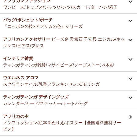
アフリカンファッション
ーナー新入荷！
とても美味しくて毎日使っています。どのお料理なんにでも合いま
ワンピース/トップス/シャツ/パンツ/スカート/ターバン/扇子
す。
12/16：
ガウチョパンツ
～キテンゲ◇ハイクオリティ◇で仕立てた
バッグ/ポシェット/ポーチ
新作登場！～楽ちんクロップド丈～
Ａ さまより ティンガティンガ・アートへのご感想
『ニッポンの技×アフリカの色』シリーズ
ドゥケさんの画は数年前から気になっていて、今回思いきって購入す
12/16：
キテンゲ 本革ショルダーミニバッグ 3WAY 斜掛けOK
～
ることにしました。とても楽しみにしております。
キテンゲ◇ハイクオリティ◇で仕立てた新作登場！『ニッポンの
アフリカンアクセサリー
ビーズ金 天然石 子安貝 エシカル/ネッ
技×アフリカの色』
クレス/ピアス/ブレス
Ｂ さまより 紅茶アフリカンプライドへのご感想
12/4：ティンガティンガ・アート～Mサイズの作品 新入荷！作家
インテリア雑貨
バラカの紅茶は香りがよくて大好きです。これからも愛飲させていた
名ごとに2つのカテゴリーでご紹介します
ティンガティンガ雑貨/マサイビーズ/ソープストーン/木彫
だきます。
→ 作家名 A―L
→ 作家名 M―Z
ウエルネス アロマ
12/4：
ティンガティンガ・アート～チャリンダの作品コーナー
新
Ｓ さまより キテンゲ平ポーチへのご感想
スクワランオイル/乳香フランキンセンス/モリンガ
入荷！
以前プレゼントでいただいた平ポーチ、母子手帳がちょうど入り、毎
私たちバラカは、チャリンダが遺してくださった作品を、これか
日使っています。
らも大切に紹介してまいります。
ティンガティンガ デザイングッズ
今回同じ「中サイズ」を買いましたが、造りがわずかに異なるよう
カレンダー/カード/ステッカー/トートバッグ
で、1センチくらい心持ち小くて母子手帳がぎりぎり入りませんでし
12/3：
ティンガティンガ 木製コースター
アフリカインテリアコー
た。
ナー新入荷！
アフリカの本
でもこちらもカワイイので化粧入れなどに使います。
ノンフィクション/絵本＆ぬりえ/ポスター【全国送料無料サー
12/3：
巻くポーチ 〈2サイズ展開〉～ガラスとんぼ玉付き
新入
ビス】
荷！
Ｆ さまより 紅茶アフリカンプライドへのご感想