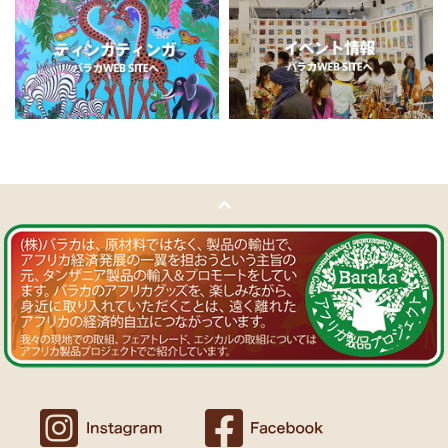
11/5：
ティンガティンガ・アート～チャリンダの作品コーナー
新
Ｔさまより ソープストーン絵皿へのご感想
入荷！
アフリカン調の雑貨を並べて、玄関でキーを入れて見せるインテリア
私たちバラカは、チャリンダが遺してくださった作品を、これか
として使っています。
らも大切に紹介してまいります。
重さがあり安定感があるので使いやすいと思います。
11/4：
ティンガティンガ・アート～マサイの作品
新入荷！
Ｍさまより キテンゲ Vネックノースリーブワンピースへの
11/4：ティンガティンガ・アート～Sサイズの作品 新入荷！作家
ご感想
名ごとに2つのカテゴリーでご紹介します
ワンピースとカフタン、素敵です。こういうのを探していました。
→ 作家名 A―L
→ 作家名 M―Z
以前にもカンガを購入したのですが、気に入って毎日のように着てい
ます。
11/1：
【MOTTAINAI】～もったいないセール～タンザニア産カシ
カンガスタイル、アフリカンファッションを広める活動中！
ューナッツ＜素焼き＞ 賞味期限切れ大特価！
～期間限定 在庫限り
11/1：
【MOTTAINAI】～もったいないセール～タンザニア産カシ
Ｍさまより カンガへのご感想
ューナッツ＜うす塩＞ 賞味期限切れ大特価！
～期間限定 在庫限り
バラカのショップは、カンガも端処理してあってすぐ着れるし、カフ
タンも、このワンピースも、脇が大きく開いているので、素肌寝（家
11/1：
アフリカ・ガラスビーズ ジュエリー
新入荷！トレーディン
でも外でも）にとてもイイと思う。
グビーズ～現地職人の特別注文による一点もの～
Ｆさまより アフリカンアクセサリーへのご感想
10/27：
ティンガティンガ・ルームプレート
アフリカインテリア
コーナー新入荷！～人気作家の作品限定入荷～
アフリカンピアス３７ カウボーンマーブルが届きました。
しっかりした作りでイメージ通りの品でした。
似たテイストのネックレスを持っていて、合わせるピアスを探してい
10/27：ティンガティンガ・アート～Sサイズの作品 新入荷！作家