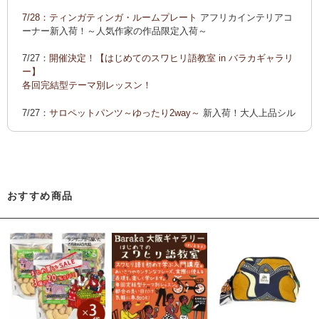
ーでご紹介します
7/28：
ティンガティンガ・ルームプレート
アフリカインテリアコ
カンガ 会員様お買い得！
カンガ 人気柄が限定数再入荷！
限
ーナー新入荷！～人気作家の作品限定入荷～
定生産記念カンガ 会員セール中！
7/27：
開催決定！【はじめてのスワヒリ語教室 in バラカギャラリ
「ポイントカーニバル」開催中
ー】
◆お買い上げ商品へのご感想をお送り下さると、お買い物に使
各回完結型テーマ別レッスン！
えるポイントプレゼント！詳しくは、
こちら！
7/27：
サロペットパンツ～ゆったり2way～
新入荷！大人上品シル
エット
7/22：ティンガティンガ・アート～Sサイズの作品 新入荷！作家
名ごとに2つのカテゴリーでご紹介します
→ 作家名 A―L
→ 作家名 M―Z
おすすめ商品
7/22：
ティンガティンガ・アート～マサイの作品
新入荷！
7/21：
夏休み開催決定！【アフリカンワークショップ in バラカギ
ャラリー】
「ティンガティンガ・うちわ作り」 「ティンガティンガを描こ
う」
7/21：
リバーシブルB4トートバッグ
新入荷！