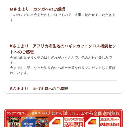
2/3：
オトナの多機能リュック～キテンゲ本革仕立て
～キテンゲ◇
Mさまより カンガへのご感想
ハイクオリティ◇で仕立てた新作登場！『ニッポンの技×アフリカ
このカンガに出会えたのもご縁ですので、大事に使わせていただきま
の色』
す。
1/23：ティンガティンガ・アート～Sサイズの作品 新入荷！作家
名ごとに2つのカテゴリーでご紹介します
→ 作家名 A―L
→ 作家名 M―Z
Kさまより アフリカ布生地のハギレカットクロス福袋セッ
1/19
イージーパンツ～美脚ゆるやかブーツカットデザイン～
キテ
トへのご感想
ンゲ◇ハイクオリティ◇で仕立てた新作登場！『ニッポンの技×ア
今回も面白そうな柄のはしぎれがたくさんで、色合わせが楽しみで
フリカの色』
す。
今までお世話になった知り合いへポーチ等を作りプレゼントして喜ば
1/19：
エコバッグ≪2サイズ展開≫
新入荷！
れています。
1/19：ティンガティンガ・アート～Lサイズの作品 新入荷！作家
名ごとに2つのカテゴリーでご紹介します
Sさまより あづま袋へのご感想
→ 作家名 A―L
→ 作家名 M―Z
とても可愛く、着こなしのアクセントになります。軽くて丈夫なので
持ち運びしやすいです。
1/19：ティンガティンガ・アート～Sサイズの作品 新入荷！作家
名ごとに2つのカテゴリーでご紹介します
Nさまより 乳香フランキンセンスへのご感想
→ 作家名 A―L
→ 作家名 M―Z
食べてみたくて買いました。青い皮の柑橘系の様な香りと木の様な形
容し難い香りがする、なんとも言えない香りです。
1/15：
2026年 バラカの福袋≪数量限定で再販決定！≫