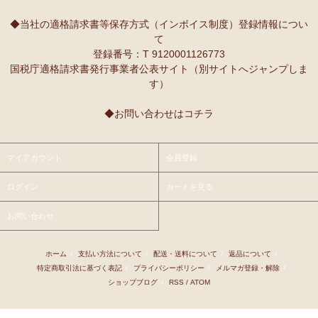
10/2：
レギュラーカラー半袖シャツ
～キテンゲ◇ハイクオリティ
本当に魔法にかかったように、楽しく、愉快な雰囲気に包まれます。
◇で仕立てた新作登場！『ニッポンの技×アフリカの色』
◆当社の適格請求書等保存方式（インボイス制度）登録情報につい
て
9/25：
【MOTTAINAI】～もったいない～カシューナッツ ワケあ
Ｓさまより ティンガティンガ・アートへのご感想
登録番号：T 9120001126773
り 賞味期限間近セール！
先日購入させて頂いた絵は大変気にいっています。
国税庁適格請求書発行事業者公表サイト（別サイトへジャンプしま
また、ダウディのほかの作品を紹介して頂き、ありがとうございま
す）
9/22：
【予約開始】ティンガティンガ・カレンダー『ティンガテ
す。他にも2点気になる作品があります。
ィンガと暮らす12か月』 完全限定生産
◆お問い合わせはコチラ
9/22：
オトナの多機能リュック～キテンゲ本革仕立て
～キテンゲ
Ｇさまより アフリカンネックレスへのご感想
◇ハイクオリティ◇で仕立てた新作登場！『ニッポンの技×アフリ
アフリカらしいデザインで素敵です。形もいいけど、色も素敵！
カの色』
今着けているネックレスと合わせて2つを重ねづけを楽しみます！
マイアカウント
会員登録
9/22：
リバーシブルB4トートバッグ
新入荷！
ログイン
カートを見る
Ｙさまより 紅茶アフリカンプライドへのご感想
9/18：
ノースリーブ マーメイド ロングワンピース
新入荷！～キ
アフリカンプライド リーフのリピーターです。
お問い合わせ
テンゲ◇ハイクオリティ◇で仕立てた新作登場！
ミルクティーで飲むとすごく美味しいです。
8/29：
マーメイドスカート
新入荷！～キテンゲ◇ハイクオリティ
ホーム
/
支払い方法について
/
配送・送料について
/
返品について
/
Ｋさまより ■初めての方限定■全国送料無料■カフェアフリ
◇で仕立てた新作登場！『ニッポンの技×アフリカの色』
特定商取引法に基づく表記
/
プライバシーポリシー
/
メルマガ登録・解除
/
カ・バラカへのご感想
ショップブログ
/
RSS
/
ATOM
8/26：
手彫り金細工ジュエリー 新入荷！～ザンジバル金職人のハ
私、普段インスタントは飲まないのです。
ンドメイド細工～
豆とは全然違って美味しいと思えなくて。
でも、急いでるときにパパッと出来て良いかなあって思って、美味し