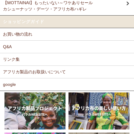
【MOTTAINAI】もったいない～ワケありセール
Ｎさまより キテンゲ リバーシブルB4トートバッグへのご
カシューナッツ・デーツ・アフリカ布ハギレ
11/17：
ティンガティンガ・アート～ロングサイズ（縦長・横長）
感想
の作品
新入荷！
派手なアフリカンがカッコいいし、重い荷物もガンガン入り、思った
ショッピングガイド
以上に頑丈で持ちやすい。
11/17：
ティンガティンガ・アート～マサイの作品
新入荷！
お買い物の流れ
11/11：
木彫りマスクお面
アフリカインテリアコーナー新入荷！
Ｆさまより キテンゲ へのご感想
～木彫職人ハンドメイド
どのキテンゲも素敵な柄ばかりであれもこれも欲しかったのですが、
Q&A
迷いに迷って今回は12種類を注文しました。次回のお楽しみに取って
11/11：
巻くポーチ 〈2サイズ展開〉～ガラスとんぼ玉付き
新入
おこうと思っています。
リンク集
荷！
カンガもキテンゲも、色や柄が大胆でエキゾチックでありながら、モ
アフリカ製品のお取扱いについて
11/11：ティンガティンガ・アート～Sサイズの作品 新入荷！作家
ダンで北欧テイストを思わせるようなものもあったりして、毎回購入
するたびに嬉しく眺め入っております。
名ごとに2つのカテゴリーでご紹介します
この布では何を作ろうか、どう飾ろうか・・・などと、想像力をかき
google
→ 作家名 A―L
→ 作家名 M―Z
たてられるものばかりです。
11/10：
ティンガティンガ・アート【会員様シークレットセール】
布の手触りもよく、縫いやすいので、大変気に入っております。
～ワケあり限定品
入荷！
ホームページには目の詰まった綿素材のものを仕入れているとありま
したが、薄手のものや、ちょっと変わった素材のものも気になりま
11/5：ティンガティンガ・アート～Lサイズの作品 新入荷！作家
す。常にたくさんの種類のあるカンガやキテンゲですが、新作新柄が
名ごとに2つのカテゴリーでご紹介します
どんどん増えることを期待しております。
→ 作家名 A―L
→ 作家名 M―Z