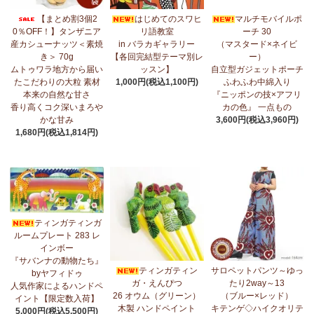
7/17：
フリルマルチストール
新入荷！ ～腰や首に巻いてアレンジ
【まとめ割3個2
はじめてのスワヒ
マルチモバイルポ
無限大！
0％OFF！】タンザニア
リ語教室
ーチ 30
産カシューナッツ＜素焼
in バラカギャラリー
（マスタード×ネイビ
7/10：
ティンガティンガ・アート～マサイの作品
新入荷！
き＞ 70g
【各回完結型テーマ別レ
ー）
ムトゥワラ地方から届い
ッスン】
自立型ガジェットポーチ
7/10：ティンガティンガ・アート～Sサイズの作品 新入荷！作家
たこだわりの大粒 素材
1,000円(税込1,100円)
ふわふわ中綿入り
名ごとに2つのカテゴリーでご紹介します
本来の自然な甘さ
『ニッポンの技×アフリ
→ 作家名 A―L
→ 作家名 M―Z
香り高くコク深いまろや
カの色』 一点もの
かな甘み
3,600円(税込3,960円)
7/7：
カンガ2026新柄 タンザニアより完全限定入荷！
～アフリカ
1,680円(税込1,814円)
の生活布～
7/3：
【まとめ割SALE！】3個で10％OFF！タンザニア産カシュー
ナッツ＜素焼き＞＜うす塩＞～こだわりの大粒 香り高くコク深い
まろやかな甘み～
ティンガティンガ
6/30：
マルチモバイルポーチ
新入荷！『ニッポンの技×アフリカ
ルームプレート 283 レ
の色』
インボー
『サバンナの動物たち』
6/30：ティンガティンガ・アート～Sサイズの作品 新入荷！作家
ティンガティン
サロペットパンツ～ゆっ
byヤフィドゥ
名ごとに2つのカテゴリーでご紹介します
ガ・えんぴつ
たり2way～13
人気作家によるハンドペ
→ 作家名 A―L
→ 作家名 M―Z
26 オウム（グリーン）
（ブルー×レッド）
イント【限定数入荷】
木製 ハンドペイント
キテンゲ◇ハイクオリテ
5,000円(税込5,500円)