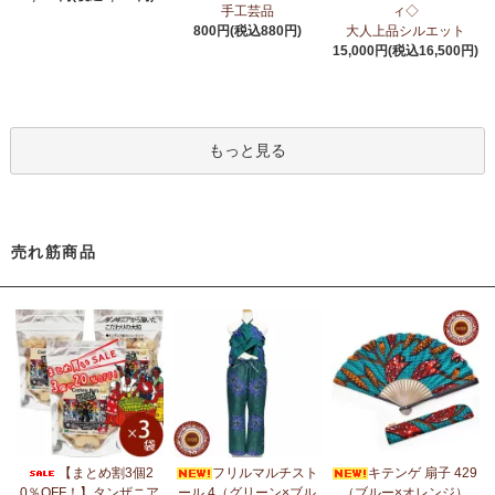
6/24：
アフリカスクワランオイル～100％天然由来成分、無添加～
手工芸品
ィ◇
ウエルネス アロマ カテゴリーに新入荷！
800円(税込880円)
大人上品シルエット
15,000円(税込16,500円)
6/19：
ティンガティンガ ステッカー
新入荷！ダイカットシール
ミニデコステッカー
6/11：
スクエアトートバッグ～キテンゲ本革仕立て
～キテンゲ◇
もっと見る
ハイクオリティ◇で仕立てた新作登場！『ニッポンの技×アフリカ
の色』
5/30：
大人気！フレアスリーブ ロングワンピース
新入荷！
売れ筋商品
5/14：
アフリカンピアス
アフリカンアクセサリーコーナー新入
荷！～天然素材 環境配慮したエシカル製品～
5/14：
アフリカンネックレス
アフリカンアクセサリーコーナー新
入荷！～天然素材 環境配慮したエシカル製品～
5/4：
ノーカラーボレロジャケット
新入荷！～キテンゲ◇ハイクオ
リティ◇で仕立てた新作登場！『ニッポンの技×アフリカの色』
5/4：
キコイ アフリカの布ページに新入荷！
～東アフリカ港町の
【まとめ割3個2
フリルマルチスト
キテンゲ 扇子 429
綿織布
0％OFF！】タンザニア
ール 4（グリーン×ブル
（ブルー×オレンジ）