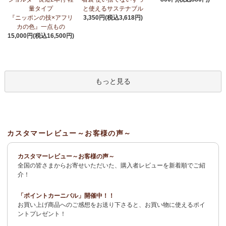
荷！
～アフリカンプリント生地～
量タイプ
と使えるサステナブル
『ニッポンの技×アフリ
3,350円(税込3,618円)
3/27：
サーカスパンツ
新入荷！～キテンゲ◇ハイクオリティ◇で
カの色』一点もの
仕立てた新作登場！『ニッポンの技×アフリカの色』
15,000円(税込16,500円)
3/19：
新作！ローブカーディガン～長袖ロング丈の羽織りもの～
新入荷！～キテンゲ◇ハイクオリティ◇で仕立てた新作登場！
『ニッポンの技×アフリカの色』
もっと見る
3/11：
リボン付きブラウス アレンジいろいろ9way仕様！
新入
荷！～キテンゲ◇ハイクオリティ◇で仕立てた新作登場！『ニッ
ポンの技×アフリカの色』
3/11：
イレギュラーヘム タックスカート
新入荷！～キテンゲ◇ハ
カスタマーレビュー～お客様の声～
イクオリティ◇で仕立てた新作登場！『ニッポンの技×アフリカの
色』
カスタマーレビュー～お客様の声～
全国の皆さまからお寄せいただいた、購入者レビューを新着順でご紹
2/4：
長財布L字ファスナー～キテンゲ本革仕立て
～キテンゲ◇ハ
介！
イクオリティ◇で仕立てた新作登場！『ニッポンの技×アフリカの
色』
「ポイントカーニバル」開催中！！
お買い上げ商品へのご感想をお送り下さると、お買い物に使えるポイ
2/3：
キテンゲ本革 名刺ケース
～キテンゲ◇ハイクオリティ◇で
ントプレゼント！
仕立てた新作登場！『ニッポンの技×アフリカの色』