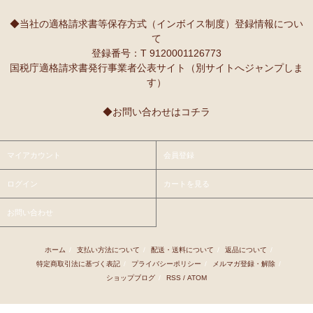
10/2：
レギュラーカラー半袖シャツ
～キテンゲ◇ハイクオリティ
本当に魔法にかかったように、楽しく、愉快な雰囲気に包まれます。
◇で仕立てた新作登場！『ニッポンの技×アフリカの色』
◆当社の適格請求書等保存方式（インボイス制度）登録情報につい
て
9/25：
【MOTTAINAI】～もったいない～カシューナッツ ワケあ
Ｓさまより ティンガティンガ・アートへのご感想
登録番号：T 9120001126773
り 賞味期限間近セール！
先日購入させて頂いた絵は大変気にいっています。
国税庁適格請求書発行事業者公表サイト（別サイトへジャンプしま
また、ダウディのほかの作品を紹介して頂き、ありがとうございま
す）
9/22：
【予約開始】ティンガティンガ・カレンダー『ティンガテ
す。他にも2点気になる作品があります。
ィンガと暮らす12か月』 完全限定生産
◆お問い合わせはコチラ
9/22：
オトナの多機能リュック～キテンゲ本革仕立て
～キテンゲ
Ｇさまより アフリカンネックレスへのご感想
◇ハイクオリティ◇で仕立てた新作登場！『ニッポンの技×アフリ
アフリカらしいデザインで素敵です。形もいいけど、色も素敵！
カの色』
今着けているネックレスと合わせて2つを重ねづけを楽しみます！
マイアカウント
会員登録
9/22：
リバーシブルB4トートバッグ
新入荷！
ログイン
カートを見る
Ｙさまより 紅茶アフリカンプライドへのご感想
9/18：
ノースリーブ マーメイド ロングワンピース
新入荷！～キ
アフリカンプライド リーフのリピーターです。
お問い合わせ
テンゲ◇ハイクオリティ◇で仕立てた新作登場！
ミルクティーで飲むとすごく美味しいです。
8/29：
マーメイドスカート
新入荷！～キテンゲ◇ハイクオリティ
ホーム
/
支払い方法について
/
配送・送料について
/
返品について
/
Ｋさまより ■初めての方限定■全国送料無料■カフェアフリ
◇で仕立てた新作登場！『ニッポンの技×アフリカの色』
特定商取引法に基づく表記
/
プライバシーポリシー
/
メルマガ登録・解除
/
カ・バラカへのご感想
ショップブログ
/
RSS
/
ATOM
8/26：
手彫り金細工ジュエリー 新入荷！～ザンジバル金職人のハ
私、普段インスタントは飲まないのです。
ンドメイド細工～
豆とは全然違って美味しいと思えなくて。
でも、急いでるときにパパッと出来て良いかなあって思って、美味し