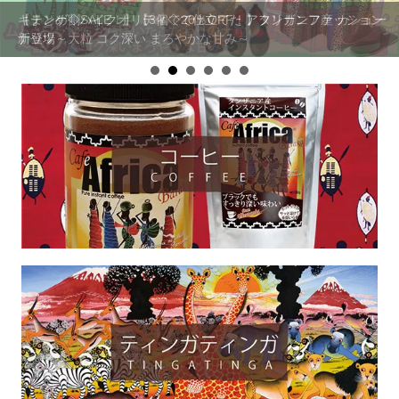
キテンゲ◇ハイクオリティ◇で仕立てた アフリカンファッション
【まとめ割SALE！】【3個で20％OFF！】タンザニア産 カシュー
新登場
ナッツ～大粒 コク深い まろやかな甘み～