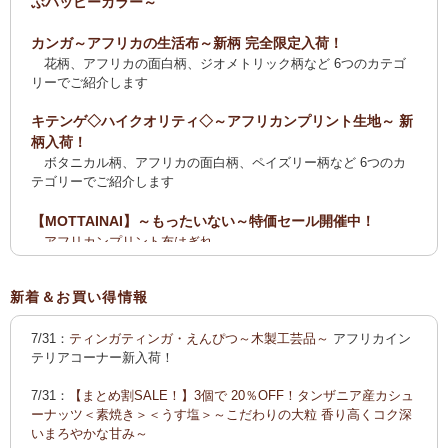
ぶハッピーカラー～
カンガ～アフリカの生活布～新柄 完全限定入荷！
花柄、アフリカの面白柄、ジオメトリック柄など 6つのカテゴ
リーでご紹介します
キテンゲ◇ハイクオリティ◇～アフリカンプリント生地～ 新
柄入荷！
ボタニカル柄、アフリカの面白柄、ペイズリー柄など 6つのカ
テゴリーでご紹介します
【MOTTAINAI】～もったいない～特価セール開催中！
アフリカンプリント布はぎれ
ティンガティンガ・アート【会員様シークレットセール】ワケ
あり
新着＆お買い得情報
【全国送料無料サービス】タンザニア産コーヒー・紅茶・ス
7/31：
ティンガティンガ・えんぴつ～木製工芸品～
アフリカイン
パイス・デーツ・乳香・モリンガ・書籍
テリアコーナー新入荷！
2025新刊！「アフリカのむかしばなし〈全3巻〉」
7/31：
【まとめ割SALE！】3個で 20％OFF！タンザニア産カシュ
カンガ～アフリカの生活布～ 新柄入荷！〈大判復刻版〉入
ーナッツ＜素焼き＞＜うす塩＞～こだわりの大粒 香り高くコク深
荷！
いまろやかな甘み～
花柄、アフリカの面白柄、ジオメトリック柄など5つのカテゴリ