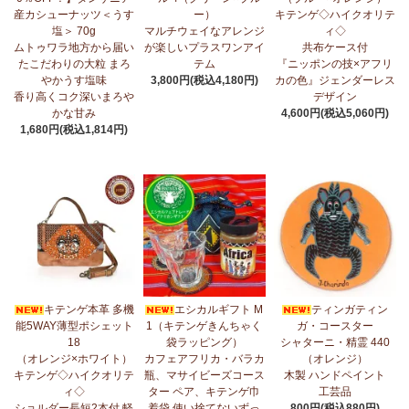
産カシューナッツ＜うす
ー）
キテンゲ◇ハイクオリテ
5/1：
ティンガティンガ・アート～ズベリの作品コーナー
新入荷！
塩＞ 70g
マルチウェイなアレンジ
ィ◇
私たちバラカは、ズベリが遺してくださった作品を、これからも
ムトゥワラ地方から届い
が楽しいプラスワンアイ
共布ケース付
大切に紹介してまいります。
たこだわりの大粒 まろ
テム
『ニッポンの技×アフリ
やかうす塩味
3,800円(税込4,180円)
カの色』ジェンダーレス
4/23：
【2026新茶入荷】アフリカンプライド～アッサム種タンザ
香り高くコク深いまろや
デザイン
ニア紅茶～無農薬手摘み茶葉～
かな甘み
4,600円(税込5,060円)
1,680円(税込1,814円)
4/15：
大人気！パッチワークターバン～巻き方・アレンジ自由～
新入荷！
4/15：
ノースリーブワンピース～前後2way仕様～
新入荷！ゆった
りシルエット
4/15：
【新登場】ティアードフレアパンツ
新入荷！大人気のティ
アードパンツが、さらに進化してバージョンアップ！
4/13：
【2026新茶 予約開始】アフリカンプライド～アッサム種タ
キテンゲ本革 多機
エシカルギフト M
ティンガティン
ンザニア紅茶～無農薬手摘み茶葉～
能5WAY薄型ポシェット
1（キテンゲきんちゃく
ガ・コースター
18
袋ラッピング）
シャターニ・精霊 440
4/13：
【2026新豆入荷】タンザニア産カシューナッツ＜素焼き＞
（オレンジ×ホワイト）
カフェアフリカ・バラカ
（オレンジ）
＜うす塩＞～こだわりの大粒 香り高くコク深いまろやかな甘み～
キテンゲ◇ハイクオリテ
瓶、マサイビーズコース
木製 ハンドペイント
ィ◇
ター ペア、キテンゲ巾
工芸品
3/27：
キテンゲ◇ハイクオリティ◇2026新柄 タンザニアより新入
ショルダー長短2本付 軽
着袋 使い捨てないずっ
800円(税込880円)