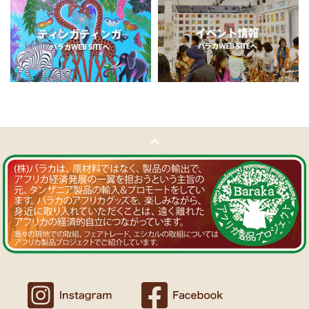
11/5：
ティンガティンガ・アート～チャリンダの作品コーナー
新
Ｔさまより ソープストーン絵皿へのご感想
入荷！
アフリカン調の雑貨を並べて、玄関でキーを入れて見せるインテリア
私たちバラカは、チャリンダが遺してくださった作品を、これか
として使っています。
らも大切に紹介してまいります。
重さがあり安定感があるので使いやすいと思います。
11/4：
ティンガティンガ・アート～マサイの作品
新入荷！
Ｍさまより キテンゲ Vネックノースリーブワンピースへの
11/4：ティンガティンガ・アート～Sサイズの作品 新入荷！作家
ご感想
名ごとに2つのカテゴリーでご紹介します
ワンピースとカフタン、素敵です。こういうのを探していました。
→ 作家名 A―L
→ 作家名 M―Z
以前にもカンガを購入したのですが、気に入って毎日のように着てい
ます。
11/1：
【MOTTAINAI】～もったいないセール～タンザニア産カシ
カンガスタイル、アフリカンファッションを広める活動中！
ューナッツ＜素焼き＞ 賞味期限切れ大特価！
～期間限定 在庫限り
11/1：
【MOTTAINAI】～もったいないセール～タンザニア産カシ
Ｍさまより カンガへのご感想
ューナッツ＜うす塩＞ 賞味期限切れ大特価！
～期間限定 在庫限り
バラカのショップは、カンガも端処理してあってすぐ着れるし、カフ
タンも、このワンピースも、脇が大きく開いているので、素肌寝（家
11/1：
アフリカ・ガラスビーズ ジュエリー
新入荷！トレーディン
でも外でも）にとてもイイと思う。
グビーズ～現地職人の特別注文による一点もの～
Ｆさまより アフリカンアクセサリーへのご感想
10/27：
ティンガティンガ・ルームプレート
アフリカインテリア
コーナー新入荷！～人気作家の作品限定入荷～
アフリカンピアス３７ カウボーンマーブルが届きました。
しっかりした作りでイメージ通りの品でした。
似たテイストのネックレスを持っていて、合わせるピアスを探してい
10/27：ティンガティンガ・アート～Sサイズの作品 新入荷！作家