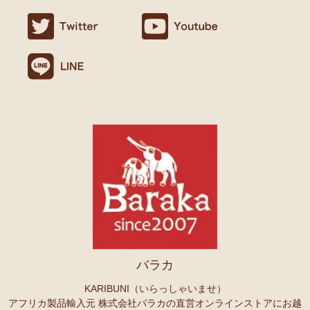
ましたので満足です。
名ごとに2つのカテゴリーでご紹介します
連絡や包装などもよかったです。
→ 作家名 A―L
→ 作家名 M―Z
10/24：
天然素材ココナッツ ロングネックレス
アフリカンアクセ
Ｏさまより キテンゲへのご感想
サリーコーナー新入荷！～天然素材 環境配慮したエシカル製品～
無事、商品受け取りました。ありがとうございますっ。
アフリカ布、元気がでますっ！
10/22：
マルチモバイルポーチ
新入荷！『ニッポンの技×アフリカ
4月頭の横浜赤レンガに毎年行っていますが、今年は予定があり行け
の色』
ず。。
また、バラカさんのイベントにもお邪魔できたらと思います。
10/22：
シュシュ～ヘアアクセサリー
ファッションページに新入
荷！～アフリカの色×こさえたん～
Ｓさまより あったか裏ボア！キテンゲ ネックウォーマー
10/20：
カンガ～アフリカの生活布～ 人気柄が限定数再入荷！現
へのご感想
品限り！
どれも素敵な柄で迷いますね。全部やっぱりかわいい。家族にプレセ
ントも考えているので、思いっきり買おうと思います。
10/20：
マサイシュカ アフリカの布ページに新入荷！
～誇り高き
上高地の山に行ったときに、アフリカと日本の山のマッチング合うな
マサイ民族のマント 軽くおしゃれなブランケット
ーと思ってネックウォーマーを身に着けました。
10/20：
スクエアトートバッグ～キテンゲ本革仕立て
～キテンゲ
バラカ
◇ハイクオリティ◇で仕立てた新作登場！『ニッポンの技×アフリ
Ｏさまより ザンジバルスパイスMIXスパイスのご感想
カの色』
実は、昨年4月にイベントで購入して以来、未使用だったのですが、
KARIBUNI（いらっしゃいませ）
年明けから使い始め、これはおいしい！と思い、今回たくさん購入さ
アフリカ製品輸入元 株式会社バラカの直営オンラインストアにお越
10/20：
ミニころりんハンドバッグ～キテンゲ本革仕立て
～キテ
せていただきました。