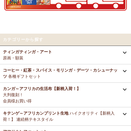
好きとか嫌いとかいう感覚よりも急に眠くなって来たので、リラック
～アフリカングッズ満杯～1年間の感謝をこめて
スしているのを感じます。なんとなく、良いなぁ。
前日心身に負担がかかる事があったので、癒される感覚が有難いで
12/25：
ティンガティンガ・アート～ロングサイズ（縦長・横長）
す。素敵なお品をありがとうございます。
の作品
新入荷！
12/25：
ステッチVネック ノースリーブブラウス
新入荷！～キテ
Tさまより カンガへのご感想
ンゲ◇ハイクオリティ◇で仕立てた新作登場！
カテゴリーから探す
テーブルクロスとして使用中。大きさが少し違っていたりちょっと曲
がっていたりもするけどご愛嬌の範疇です。布自体は目が詰まってし
12/25：
マサイシュカ アフリカの布ページに新入荷！
～誇り高き
ティンガティンガ・アート
っかりした良い生地です。一番心配だった洗濯ですが、ネットに入れ
マサイ民族のマント 軽くおしゃれなブランケット
原画・額装
て手洗いモードで洗濯機にかけ、終わったらすぐ干し、うちの場合は
色落ち、色移りなく大丈夫でした。洗濯ジワも殆どない（個人の感想
12/25：
ティンガティンガ・アート～マサイの作品
新入荷！
です！）のでノーアイロンで使用しています。
コーヒー・紅茶・スパイス・モリンガ・デーツ・カシューナッ
リビングが無地だらけなので、カンガのデザインがいいアクセントに
ツ
各種ギフトセット
12/25：
ティンガティンガ・アート～シャターニ（アフリカの精
なりちょっと素敵空間に。
霊）の作品
新入荷！
春になったら腰巻きスカートや、ストールにしてもいいかなと思って
カンガ～アフリカの生活布【新柄入荷！】
います。
大判復刻！
12/25：
平ポーチ 大中小 3サイズ展開
新入荷！
会員様お買い得
12/20：
2026年 バラカの福袋～2025.12/20（土）予約販売開始
Tさまより アジュワ・デーツへのご感想
～アフリカングッズ満杯～1年間の感謝をこめて
≪数量限定販売
高級ドライフルーツ、安価で買えてうれしいです。
キテンゲ～アフリカンプリント生地
ハイクオリティ【新柄入
≫
荷！】 連続柄テキスタイル
Ｋさまより ザンジバルミックススパイスのご感想
12/18：
ティンガティンガ 木製コースター
アフリカインテリアコ