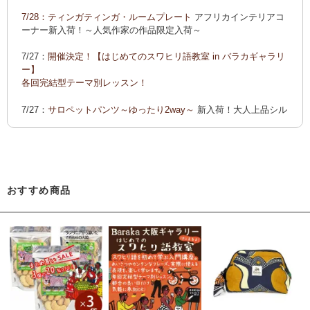
ーでご紹介します
7/28：
ティンガティンガ・ルームプレート
アフリカインテリアコ
カンガ 会員様お買い得！
カンガ 人気柄が限定数再入荷！
限
ーナー新入荷！～人気作家の作品限定入荷～
定生産記念カンガ 会員セール中！
7/27：
開催決定！【はじめてのスワヒリ語教室 in バラカギャラリ
「ポイントカーニバル」開催中
ー】
◆お買い上げ商品へのご感想をお送り下さると、お買い物に使
各回完結型テーマ別レッスン！
えるポイントプレゼント！詳しくは、
こちら！
7/27：
サロペットパンツ～ゆったり2way～
新入荷！大人上品シル
エット
7/22：ティンガティンガ・アート～Sサイズの作品 新入荷！作家
名ごとに2つのカテゴリーでご紹介します
→ 作家名 A―L
→ 作家名 M―Z
おすすめ商品
7/22：
ティンガティンガ・アート～マサイの作品
新入荷！
7/21：
夏休み開催決定！【アフリカンワークショップ in バラカギ
ャラリー】
「ティンガティンガ・うちわ作り」 「ティンガティンガを描こ
う」
7/21：
リバーシブルB4トートバッグ
新入荷！