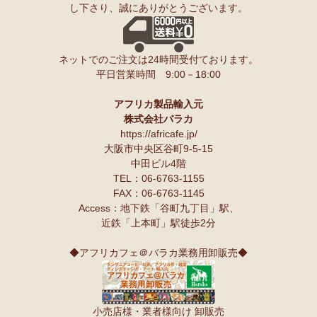
し下さり、誠にありがとうございます。
ンゲ◇ハイクオリティ◇で仕立てた新作登場！『ニッポンの技×ア
友人にもプレゼントしたいと思います♪
フリカの色』
スパイスが持つ可能性も奥深いですよね。
10/10：
長財布L字ファスナー～キテンゲ本革仕立て
～キテンゲ◇
ネットでのご注文は24時間受付ております。
ハイクオリティ◇で仕立てた新作登場！『ニッポンの技×アフリカ
Ｓさまより カシューナッツへのご感想
平日営業時間 9:00－18:00
の色』
こんにちは。昨夜コーヒーとカシューナッツを受け取りました。
早速コーヒーを飲んでカシューナッツを頂きましたが、大粒のナッツ
10/10：
天然石ソープストーン オブジェ カバ絵皿
新入荷！
でカリカリとしてローストの感じもよく豆本来の甘みもあり、とても
アフリカ製品輸入元
美味しいと思います。
株式会社バラカ
塩味もちょうど良いです。
10/10：
アフリカンキーホルダー バッグチャーム
インテリア アフ
https://africafe.jp/
夫も私もナッツ類が大好きで、食べだしたら止まりません。
リカ雑貨コーナー新入荷！
大阪市中央区谷町9-5-15
中田ビル4階
10/10：
ティンガティンガ・アート～ロングサイズ（縦長・横長）
TEL：06-6763-1155
Ｏさまより キテンゲ オトナのステテコパンツへのご感想
の作品
新入荷！
FAX：06-6763-1145
生地が薄く涼しい。動きやすい。履きやすい。
Access：地下鉄「谷町九丁目」駅、
10/10：ティンガティンガ・アート～Lサイズの作品 新入荷！作家
近鉄「上本町」駅徒歩2分
名ごとに2つのカテゴリーでご紹介します
Ｋさまより 絵本しんぞうとひげへのご感想
→ 作家名 A―L
→ 作家名 M―Z
小学一年の授業で、世界の民話を読もうということで、『しんぞうと
◆アフリカフェ＠バラカ業務用卸販売◆
ひげ』を読ませてもらいました。
10/2：
開催決定！【特別企画】ティンガティンガ・アーティスト
クラスで読み聞かせをすると、子ども達の笑顔があっと言う間に満開
に弟子入り体験ワークショップ
です。
〈1日コース〉〈2日コース〉 参加予約受付中！
顔を見合わせて笑う子ども、お腹を抱えて笑う子ども、面白すぎる
小売店様・業者様向け 卸販売
ー！と声をあげて笑う子ども、、、