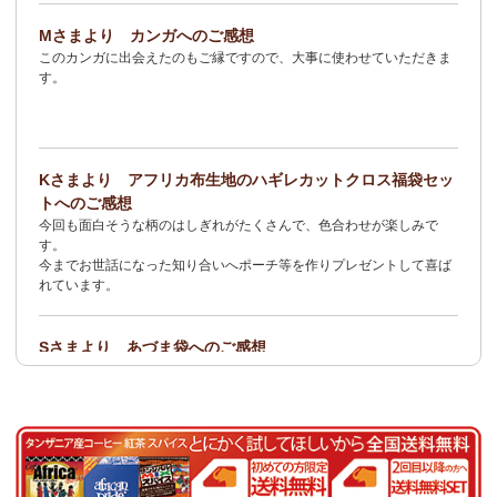
2/3：
オトナの多機能リュック～キテンゲ本革仕立て
～キテンゲ◇
Mさまより カンガへのご感想
ハイクオリティ◇で仕立てた新作登場！『ニッポンの技×アフリカ
このカンガに出会えたのもご縁ですので、大事に使わせていただきま
の色』
す。
1/23：ティンガティンガ・アート～Sサイズの作品 新入荷！作家
名ごとに2つのカテゴリーでご紹介します
→ 作家名 A―L
→ 作家名 M―Z
Kさまより アフリカ布生地のハギレカットクロス福袋セッ
1/19
イージーパンツ～美脚ゆるやかブーツカットデザイン～
キテ
トへのご感想
ンゲ◇ハイクオリティ◇で仕立てた新作登場！『ニッポンの技×ア
今回も面白そうな柄のはしぎれがたくさんで、色合わせが楽しみで
フリカの色』
す。
今までお世話になった知り合いへポーチ等を作りプレゼントして喜ば
1/19：
エコバッグ≪2サイズ展開≫
新入荷！
れています。
1/19：ティンガティンガ・アート～Lサイズの作品 新入荷！作家
名ごとに2つのカテゴリーでご紹介します
Sさまより あづま袋へのご感想
→ 作家名 A―L
→ 作家名 M―Z
とても可愛く、着こなしのアクセントになります。軽くて丈夫なので
持ち運びしやすいです。
1/19：ティンガティンガ・アート～Sサイズの作品 新入荷！作家
名ごとに2つのカテゴリーでご紹介します
Nさまより 乳香フランキンセンスへのご感想
→ 作家名 A―L
→ 作家名 M―Z
食べてみたくて買いました。青い皮の柑橘系の様な香りと木の様な形
容し難い香りがする、なんとも言えない香りです。
1/15：
2026年 バラカの福袋≪数量限定で再販決定！≫