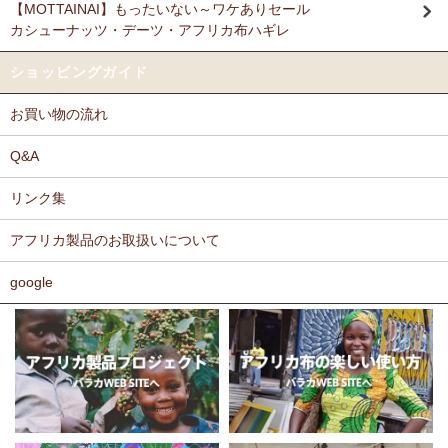
【MOTTAINAI】もったいない～ワケありセール
Ｎさまより キテンゲ リバーシブルB4トートバッグへのご
カシューナッツ・デーツ・アフリカ布ハギレ
11/17：
ティンガティンガ・アート～ロングサイズ（縦長・横長）
感想
の作品
新入荷！
派手なアフリカンがカッコいいし、重い荷物もガンガン入り、思った
ショッピングガイド
以上に頑丈で持ちやすい。
11/17：
ティンガティンガ・アート～マサイの作品
新入荷！
お買い物の流れ
11/11：
木彫りマスクお面
アフリカインテリアコーナー新入荷！
Ｆさまより キテンゲ へのご感想
～木彫職人ハンドメイド
どのキテンゲも素敵な柄ばかりであれもこれも欲しかったのですが、
Q&A
迷いに迷って今回は12種類を注文しました。次回のお楽しみに取って
11/11：
巻くポーチ 〈2サイズ展開〉～ガラスとんぼ玉付き
新入
おこうと思っています。
リンク集
荷！
カンガもキテンゲも、色や柄が大胆でエキゾチックでありながら、モ
アフリカ製品のお取扱いについて
11/11：ティンガティンガ・アート～Sサイズの作品 新入荷！作家
ダンで北欧テイストを思わせるようなものもあったりして、毎回購入
するたびに嬉しく眺め入っております。
名ごとに2つのカテゴリーでご紹介します
この布では何を作ろうか、どう飾ろうか・・・などと、想像力をかき
google
→ 作家名 A―L
→ 作家名 M―Z
たてられるものばかりです。
11/10：
ティンガティンガ・アート【会員様シークレットセール】
布の手触りもよく、縫いやすいので、大変気に入っております。
～ワケあり限定品
入荷！
ホームページには目の詰まった綿素材のものを仕入れているとありま
したが、薄手のものや、ちょっと変わった素材のものも気になりま
11/5：ティンガティンガ・アート～Lサイズの作品 新入荷！作家
す。常にたくさんの種類のあるカンガやキテンゲですが、新作新柄が
名ごとに2つのカテゴリーでご紹介します
どんどん増えることを期待しております。
→ 作家名 A―L
→ 作家名 M―Z