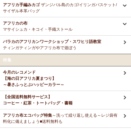
ミルクティーに合わせる毎朝の紅茶として、味とコストのバランスが
アフリカ手編みカゴ
ザンジバル島のカゴ/イリンガバスケット/
12/3：ティンガティンガ・アート～Sサイズの作品 新入荷！作家
非常に良く、長く家族で愛飲しています。
サイザル本革バッグ
名ごとに2つのカテゴリーでご紹介します
→ 作家名 A―L
→ 作家名 M―Z
アフリカの布
M さまより キテンゲde洗える立体布マスク～やさしいゴ
11/25：ティンガティンガ・アート～Lサイズの作品 新入荷！作家
マサイシュカ・キコイ・手織ストール
ム リバーシブルOKへのご感想
名ごとに2つのカテゴリーでご紹介します
お揃いの柄のフレアスリーブワンピースとペアで使ってます！大のお
→ 作家名 A―L
→ 作家名 M―Z
バラカのアフリカンワークショップ・スワヒリ語教室
気に入り♪
ティンガティンガやアフリカ布で遊ぼう
11/25：ティンガティンガ・アート～Sサイズの作品 新入荷！作家
名ごとに2つのカテゴリーでご紹介します
Ｙ さまより キテンゲティアードパンツへのご感想
特集
→ 作家名 A―L
→ 作家名 M―Z
暑い毎日、活躍してもらいますね。
今月のレコメンド
11/21：
【新登場】サロペットパンツ～ゆったり2way～
新入荷！
【海の日アフリカ夏まつり】
大人上品シルエット
M さまより キテンゲ ランチクロスへのご感想
～暑さふっとぶハッピーカラー～
たいへん吸水性良いです。大判でハンカチとして便利に使えます。
11/20：
キテンゲ本革 ころりんトートバッグ
～キテンゲ◇ハイク
オリティ◇で仕立てた新作登場！『ニッポンの技×アフリカの色』
【全国送料無料サービス】
コーヒー・紅茶・トートバッグ・書籍
T さまより キテンゲ フレアスリーブ ロングワンピースへ
11/19：
【MOTTAINAI】～もったいない～アジュワ・デーツ ワ
のご感想
ケあり 賞味期限間近セール！
アフリカ布エコバッグ特集
～洗って繰り返し使える～レジ袋有
デザイン、着心地、完璧です！ずっと作って欲しいです。よろしくお
願いします！
料化に備えましょう■送料無料も
11/18：
ティンガティンガ・アート【会員様シークレットセール】
～ワケあり限定品
入荷！