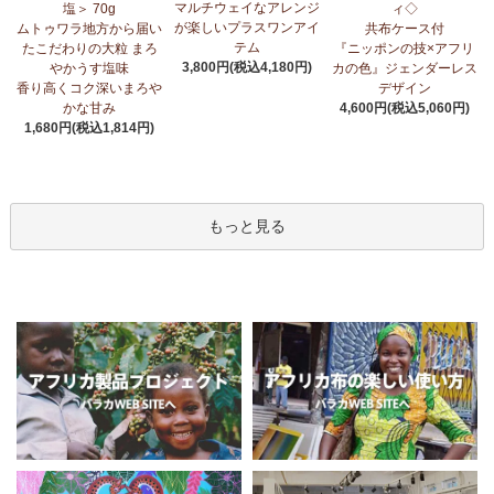
マルチウェイなアレンジ
塩＞ 70g
ィ◇
が楽しいプラスワンアイ
ムトゥワラ地方から届い
共布ケース付
テム
たこだわりの大粒 まろ
『ニッポンの技×アフリ
3,800円(税込4,180円)
やかうす塩味
カの色』ジェンダーレス
香り高くコク深いまろや
デザイン
かな甘み
4,600円(税込5,060円)
1,680円(税込1,814円)
もっと見る