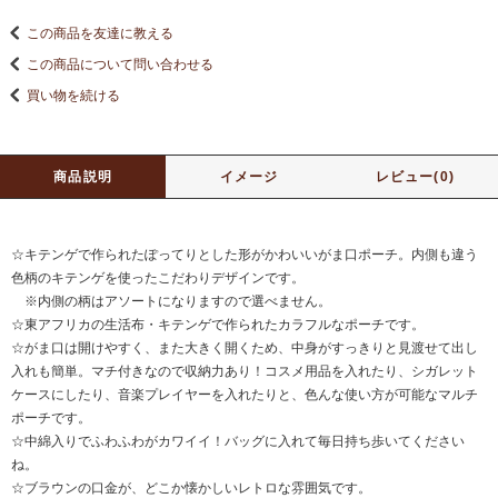
この商品を友達に教える
この商品について問い合わせる
買い物を続ける
商品説明
イメージ
レビュー(0)
☆キテンゲで作られたぽってりとした形がかわいいがま口ポーチ。内側も違う
色柄のキテンゲを使ったこだわりデザインです。
※内側の柄はアソートになりますので選べません。
☆東アフリカの生活布・キテンゲで作られたカラフルなポーチです。
☆がま口は開けやすく、また大きく開くため、中身がすっきりと見渡せて出し
入れも簡単。マチ付きなので収納力あり！コスメ用品を入れたり、シガレット
ケースにしたり、音楽プレイヤーを入れたりと、色んな使い方が可能なマルチ
ポーチです。
☆中綿入りでふわふわがカワイイ！バッグに入れて毎日持ち歩いてください
ね。
☆ブラウンの口金が、どこか懐かしいレトロな雰囲気です。