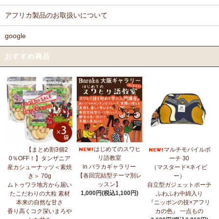
アフリカ製品のお取扱いについて
google
おすすめ商品
はじめてのスワヒ
【まとめ割3個2
マルチモバイルポ
リ語教室
0％OFF！】タンザニア
ーチ 30
in バラカギャラリー
産カシューナッツ＜素焼
（マスタード×ネイビ
【各回完結型テーマ別レ
き＞ 70g
ー）
ッスン】
ムトゥワラ地方から届い
自立型ガジェットポーチ
1,000円(税込1,100円)
たこだわりの大粒 素材
ふわふわ中綿入り
本来の自然な甘さ
『ニッポンの技×アフリ
香り高くコク深いまろや
カの色』 一点もの