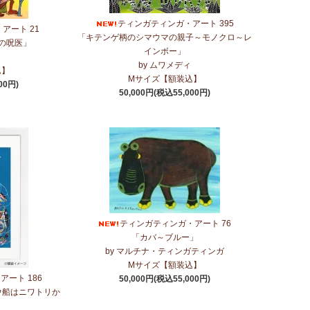
ティンガティンガ・アート 395
アート 21
「キテンゲ柄のシマウマの親子～モノクロ～レ
の呪医」
インボー」
by ムワメディ
込】
Mサイズ【額装込】
00円)
50,000円(税込55,000円)
ティンガティンガ・アート 76
「カバ～ブルー」
by マルチナ・ティンガティンガ
Mサイズ【額装込】
ート 186
50,000円(税込55,000円)
ウ船はニワトリか