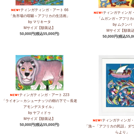
ティンガティンガ・アート 66
ティンガティンガ・
「魚市場の喧騒～アフリカの生活画」
「ムガンガ～アフリカ
by マリキータ
by ムクンバ
Mサイズ【額装込】
Mサイズ【額装
50,000円(税込55,000円)
50,000円(税込55,0
ティンガティンガ・アート 223
「ライオン～カシューナッツの樹の下で～長老
アモンデスタイル」
by ヤフィドゥ
Mサイズ【額装込】
ティンガティンガ・ア
50,000円(税込55,000円)
「漁～「アフリカの民話」ダ
らより」