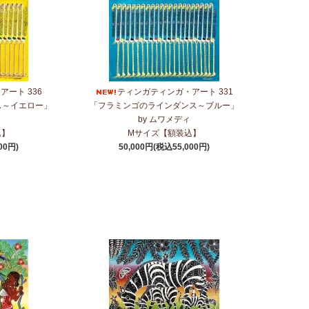
ート 336
ティンガティンガ・アート 331
ス～イエロー」
「フラミンゴのラインダンス～ブルー」
by ムワメディ
込】
Mサイズ【額装込】
00円)
50,000円(税込55,000円)