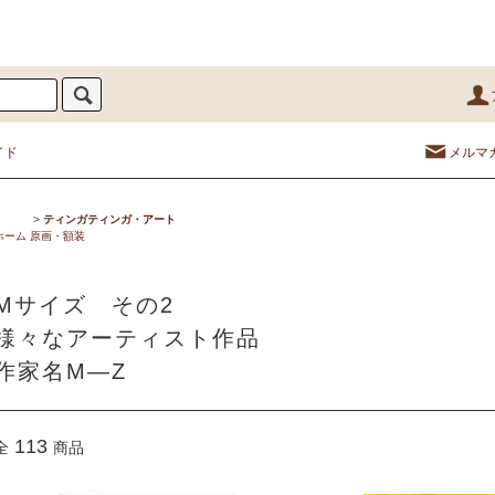
イド
メルマ
>
ティンガティンガ・アート
ホーム
原画・額装
Mサイズ その2
様々なアーティスト作品
作家名M―Z
113
全
商品