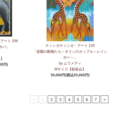
ート 206
ティンガティンガ・アート 155
カバ」
「楽園の動物たち～キリンのカップル～レイン
ボー～」
込】
by ムワメディ
00円)
Mサイズ【額装込】
50,000円(税込55,000円)
<
1
2
3
4
5
6
7
>