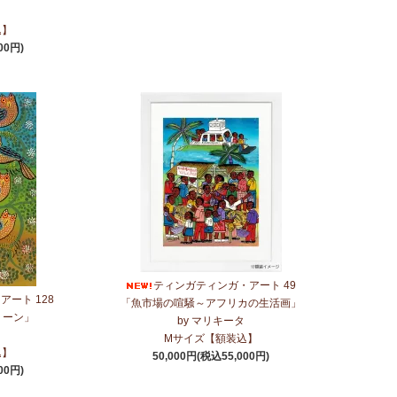
込】
00円)
ティンガティンガ・アート 49
ート 128
「魚市場の喧騒～アフリカの生活画」
リーン」
by マリキータ
Mサイズ【額装込】
込】
50,000円(税込55,000円)
00円)