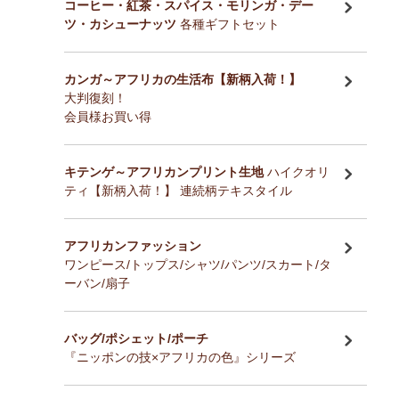
コーヒー・紅茶・スパイス・モリンガ・デー
ツ・カシューナッツ
各種ギフトセット
カンガ～アフリカの生活布【新柄入荷！】
大判復刻！
会員様お買い得
キテンゲ～アフリカンプリント生地
ハイクオリ
ティ【新柄入荷！】 連続柄テキスタイル
アフリカンファッション
ワンピース/トップス/シャツ/パンツ/スカート/タ
ーバン/扇子
バッグ/ポシェット/ポーチ
『ニッポンの技×アフリカの色』シリーズ