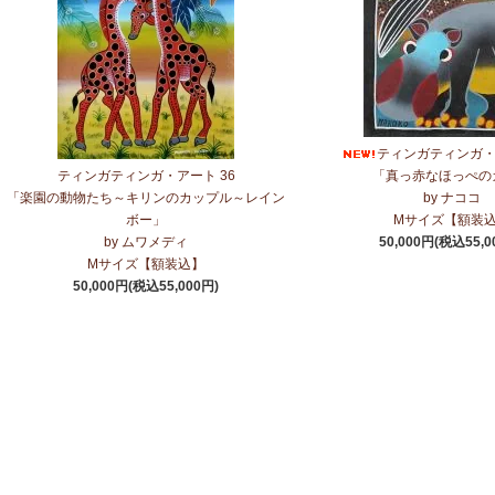
ティンガティンガ・ア
ティンガティンガ・アート 36
「真っ赤なほっぺの
「楽園の動物たち～キリンのカップル～レイン
by ナココ
ボー」
Mサイズ【額装
by ムワメディ
50,000円(税込55,0
Mサイズ【額装込】
50,000円(税込55,000円)