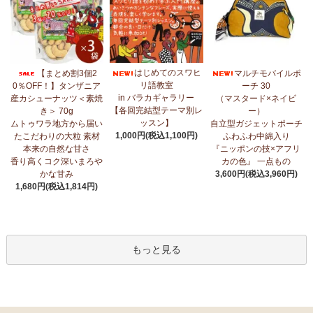
はじめてのスワヒ
【まとめ割3個2
マルチモバイルポ
リ語教室
0％OFF！】タンザニア
ーチ 30
in バラカギャラリー
産カシューナッツ＜素焼
（マスタード×ネイビ
【各回完結型テーマ別レ
き＞ 70g
ー）
ッスン】
ムトゥワラ地方から届い
自立型ガジェットポーチ
1,000円(税込1,100円)
たこだわりの大粒 素材
ふわふわ中綿入り
本来の自然な甘さ
『ニッポンの技×アフリ
香り高くコク深いまろや
カの色』 一点もの
かな甘み
3,600円(税込3,960円)
1,680円(税込1,814円)
もっと見る