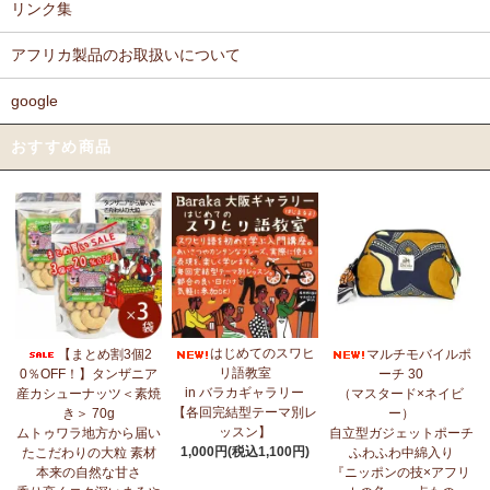
リンク集
アフリカ製品のお取扱いについて
google
おすすめ商品
はじめてのスワヒ
【まとめ割3個2
マルチモバイルポ
リ語教室
0％OFF！】タンザニア
ーチ 30
in バラカギャラリー
産カシューナッツ＜素焼
（マスタード×ネイビ
【各回完結型テーマ別レ
き＞ 70g
ー）
ッスン】
ムトゥワラ地方から届い
自立型ガジェットポーチ
1,000円(税込1,100円)
たこだわりの大粒 素材
ふわふわ中綿入り
本来の自然な甘さ
『ニッポンの技×アフリ