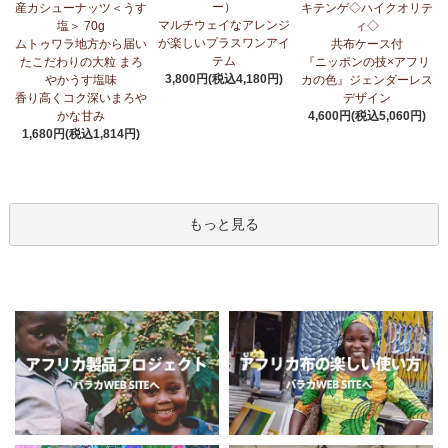
ー）
産カシューナッツ＜うす
キテンゲ◇ハイクオリテ
マルチウェイなアレンジ
塩＞ 70g
ィ◇
が楽しいプラスワンアイ
ムトゥワラ地方から届い
共布ケース付
テム
たこだわりの大粒 まろ
『ニッポンの技×アフリ
3,800円(税込4,180円)
やかうす塩味
カの色』ジェンダーレス
香り高くコク深いまろや
デザイン
かな甘み
4,600円(税込5,060円)
1,680円(税込1,814円)
もっと見る