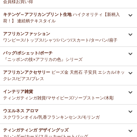
会員様お買い得
キテンゲ～アフリカンプリント生地
ハイクオリティ【新柄入
荷！】 連続柄テキスタイル
アフリカンファッション
ワンピース/トップス/シャツ/パンツ/スカート/ターバン/扇子
バッグ/ポシェット/ポーチ
『ニッポンの技×アフリカの色』シリーズ
アフリカンアクセサリー
ビーズ金 天然石 子安貝 エシカル/ネッ
クレス/ピアス/ブレス
インテリア雑貨
ティンガティンガ雑貨/マサイビーズ/ソープストーン/木彫
ウエルネス アロマ
スクワランオイル/乳香フランキンセンス/モリンガ
ティンガティンガ デザイングッズ
カレンダー/カード/ステッカー/トートバッグ