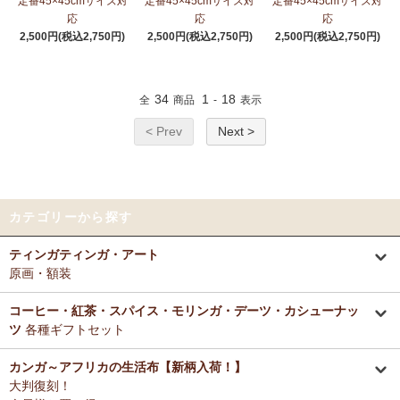
定番45×45cmサイズ対
定番45×45cmサイズ対
定番45×45cmサイズ対
応
応
応
2,500円(税込2,750円)
2,500円(税込2,750円)
2,500円(税込2,750円)
34
1
18
全
商品
-
表示
< Prev
Next >
カテゴリーから探す
ティンガティンガ・アート
原画・額装
コーヒー・紅茶・スパイス・モリンガ・デーツ・カシューナッ
ツ
各種ギフトセット
カンガ～アフリカの生活布【新柄入荷！】
大判復刻！