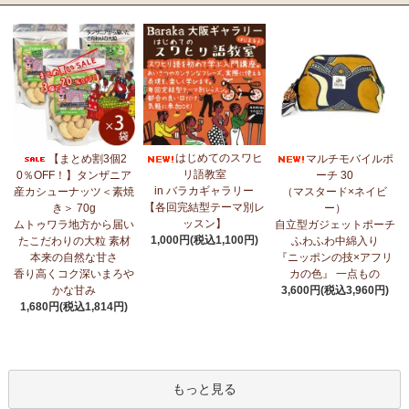
はじめてのスワヒ
【まとめ割3個2
マルチモバイルポ
リ語教室
0％OFF！】タンザニア
ーチ 30
in バラカギャラリー
産カシューナッツ＜素焼
（マスタード×ネイビ
【各回完結型テーマ別レ
き＞ 70g
ー）
ッスン】
ムトゥワラ地方から届い
自立型ガジェットポーチ
1,000円(税込1,100円)
たこだわりの大粒 素材
ふわふわ中綿入り
本来の自然な甘さ
『ニッポンの技×アフリ
香り高くコク深いまろや
カの色』 一点もの
かな甘み
3,600円(税込3,960円)
1,680円(税込1,814円)
もっと見る