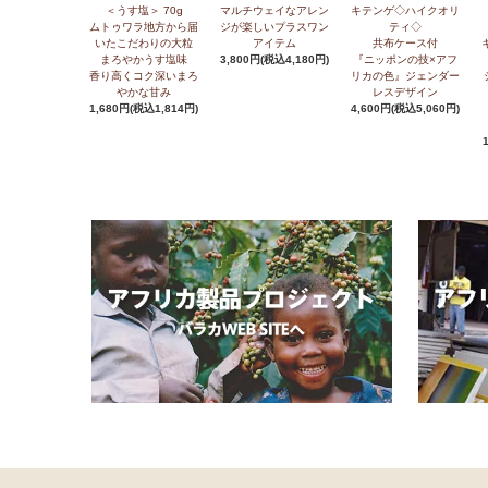
＜うす塩＞ 70g
マルチウェイなアレン
キテンゲ◇ハイクオリ
ムトゥワラ地方から届
ジが楽しいプラスワン
ティ◇
いたこだわりの大粒
アイテム
共布ケース付
まろやかうす塩味
3,800円(税込4,180円)
『ニッポンの技×アフ
香り高くコク深いまろ
リカの色』ジェンダー
やかな甘み
レスデザイン
1,680円(税込1,814円)
4,600円(税込5,060円)