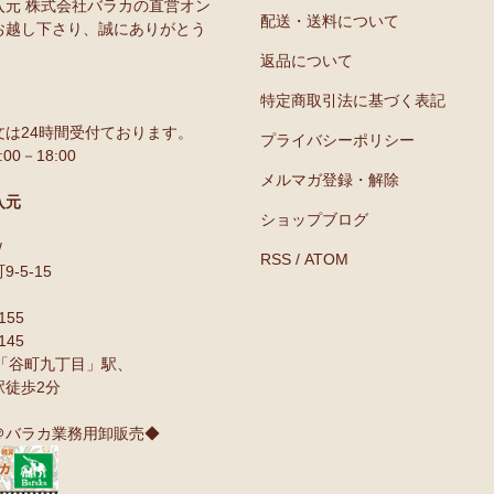
入元 株式会社バラカの直営オン
配送・送料について
お越し下さり、誠にありがとう
返品について
特定商取引法に基づく表記
は24時間受付ております。
プライバシーポリシー
0－18:00
メルマガ登録・解除
入元
ショップブログ
/
RSS
/
ATOM
-5-15
155
145
下鉄「谷町九丁目」駅、
駅徒歩2分
＠バラカ業務用卸販売◆