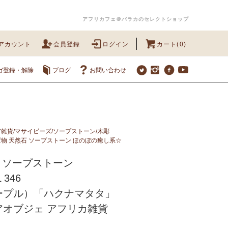
アフリカフェ＠バラカのセレクトショップ
アカウント
会員登録
ログイン
カート(0)
ガ登録・解除
ブログ
お問い合わせ
雑貨/マサイビーズ/ソープストーン/木彫
物 天然石 ソープストーン ほのぼの癒し系☆
 ソープストーン
 346
ープル）「ハクナマタタ」
アオブジェ アフリカ雑貨