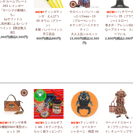
ンガ ルームプレート
283 レインボー
『サバンナの動物た
ティンガティ
サロペットパンツ～ゆ
パッチワー
ち』
ンガ・えんぴつ
ったり2way～13
ターバン 35（ブラ
byヤフィドゥ
26 オウム（グリー
（ブルー×レッド）
ン×イエロー）
人気作家によるハンド
ン）
キテンゲ◇ハイクオリ
巻き方・アレンジ自
ペイント【限定数入
木製 ハンドペイント
ティ◇
なヘアストール ス
荷】
手工芸品
大人上品シルエット
ーフにも
5,000円(税込5,500円)
800円(税込880円)
15,000円(税込16,500
2,800円(税込3,080円
円)
キテンゲ本革
エシカルギフ
ティンガティ
マーメイドスカート 
多機能5WAY薄型ポシ
ト M1（キテンゲきん
ンガ・コースター
3（ブラック×レッ
ェット 18
ちゃく袋ラッピング）
シャターニ・精霊 44
ド）チューリップラ