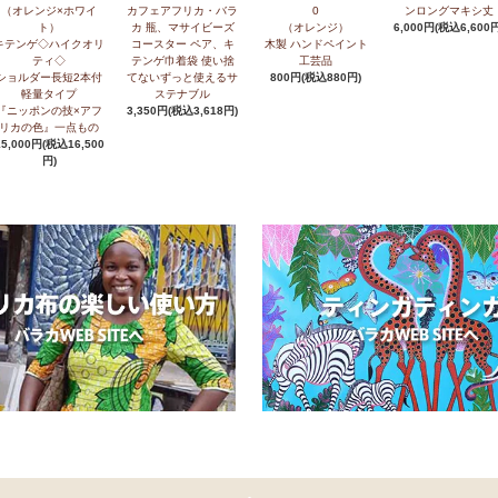
（オレンジ×ホワイ
カフェアフリカ・バラ
0
ンロングマキシ丈
ト）
カ 瓶、マサイビーズ
（オレンジ）
6,000円(税込6,600円
キテンゲ◇ハイクオリ
コースター ペア、キ
木製 ハンドペイント
ティ◇
テンゲ巾着袋 使い捨
工芸品
ショルダー長短2本付
てないずっと使えるサ
800円(税込880円)
軽量タイプ
ステナブル
『ニッポンの技×アフ
3,350円(税込3,618円)
リカの色』一点もの
15,000円(税込16,500
円)