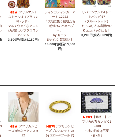
ク
フリルマルチ
ティンガティンガ・ア
リバーシブル B4トー
ウ
ストール 3（ブラウン
ート 12222
トバッグ 57
×レッド）
「大地に集う動物たち
（ブルー×レッド）
由
マルチウェイなアレン
～朝焼けのバオバブ
たっぷり入る肩掛けO
カ
ジが楽しいプラスワン
～」
K エコバッグにも！
アイテム
by セーフ
3,200円(税込3,520円)
)
3,800円(税込4,180円)
Sサイズ【額装込】
18,000円(税込19,800
円)
【新柄！】ア
フリカの布カンガ C1
3
アフリカンビ
アフリカンビ
8-108
ーズ 5連ネックレス 5
ーズブレスレット 36
～神の約束は不変
イ
12
(イエロー×ゴールド)
（青×白）