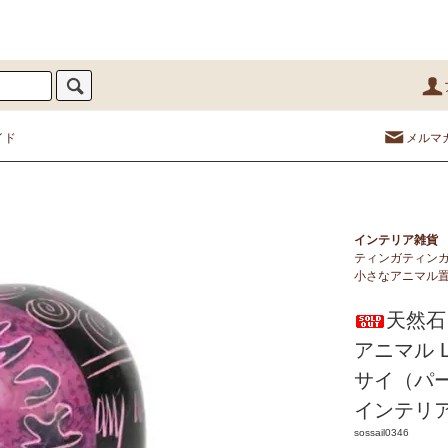
イド
メルマ
インテリア雑貨
ティンガティンガ
小さなアニマル置
天然石
アニマル L
サイ（パ
インテリ
sossail0346