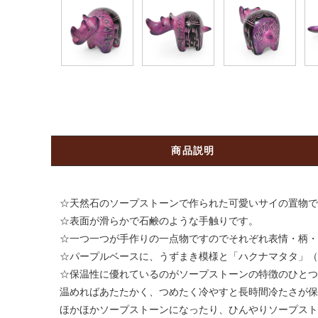
商品説明
☆天然石のソープストーンで作られた可愛いサイの置物で
☆表面が滑らかで石鹸のような手触りです。
☆一つ一つが手作りの一点物ですのでそれぞれ表情・柄・
☆パープルベースに、うずまき模様と「ハクナマタタ」（
☆保温性に優れているのがソープストーンの特徴のひとつ
温めればあたたかく、つめたく冷やすと長時間冷たさが保
ほかほかソープストーンになったり、ひんやりソープスト