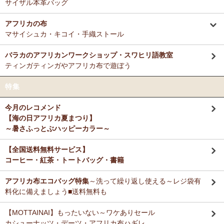
サイザル本革バッグ
アフリカの布
マサイシュカ・キコイ・手織ストール
バラカのアフリカンワークショップ・スワヒリ語教室
ティンガティンガやアフリカ布で遊ぼう
特集
今月のレコメンド
【海の日アフリカ夏まつり】
～暑さふっとぶハッピーカラー～
【全国送料無料サービス】
コーヒー・紅茶・トートバッグ・書籍
アフリカ布エコバッグ特集
～洗って繰り返し使える～レジ袋有
料化に備えましょう■送料無料も
【MOTTAINAI】もったいない～ワケありセール
カシューナッツ・デーツ・アフリカ布ハギレ