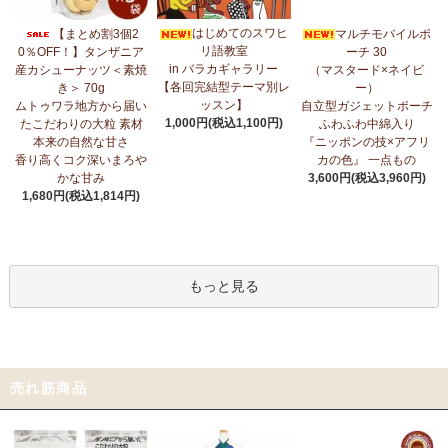
はじめてのスワヒ
【まとめ割3個2
マルチモバイルポ
リ語教室
0％OFF！】タンザニア
ーチ 30
in バラカギャラリー
産カシューナッツ＜素焼
（マスタード×ネイビ
【各回完結型テーマ別レ
き＞ 70g
ー）
ッスン】
ムトゥワラ地方から届い
自立型ガジェットポーチ
1,000円(税込1,100円)
たこだわりの大粒 素材
ふわふわ中綿入り
本来の自然な甘さ
『ニッポンの技×アフリ
香り高くコク深いまろや
カの色』 一点もの
かな甘み
3,600円(税込3,960円)
1,680円(税込1,814円)
もっと見る
売れ筋商品