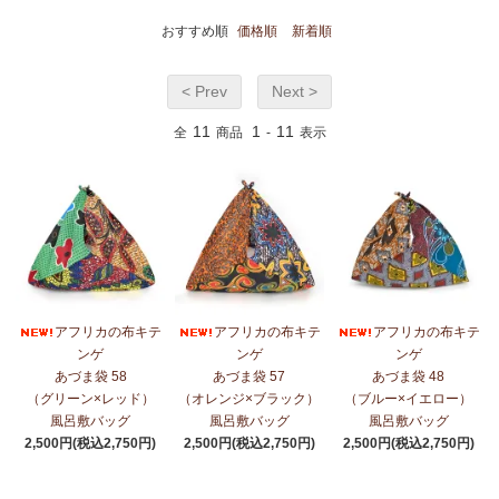
おすすめ順
価格順
新着順
< Prev
Next >
11
1
11
全
商品
-
表示
アフリカの布キテ
アフリカの布キテ
アフリカの布キテ
ンゲ
ンゲ
ンゲ
あづま袋 58
あづま袋 57
あづま袋 48
（グリーン×レッド）
（オレンジ×ブラック）
（ブルー×イエロー）
風呂敷バッグ
風呂敷バッグ
風呂敷バッグ
2,500円(税込2,750円)
2,500円(税込2,750円)
2,500円(税込2,750円)