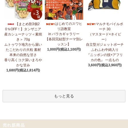
はじめてのスワヒ
【まとめ割3個2
マルチモバイルポ
リ語教室
0％OFF！】タンザニア
ーチ 30
in バラカギャラリー
産カシューナッツ＜素焼
（マスタード×ネイビ
【各回完結型テーマ別レ
き＞ 70g
ー）
ッスン】
ムトゥワラ地方から届い
自立型ガジェットポーチ
1,000円(税込1,100円)
たこだわりの大粒 素材
ふわふわ中綿入り
本来の自然な甘さ
『ニッポンの技×アフリ
香り高くコク深いまろや
カの色』 一点もの
かな甘み
3,600円(税込3,960円)
1,680円(税込1,814円)
もっと見る
売れ筋商品