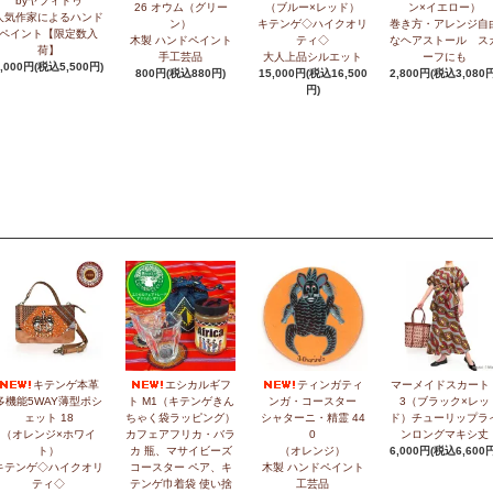
byヤフィドゥ
26 オウム（グリー
（ブルー×レッド）
ン×イエロー）
人気作家によるハンド
ン）
キテンゲ◇ハイクオリ
巻き方・アレンジ自
ペイント【限定数入
木製 ハンドペイント
ティ◇
なヘアストール ス
荷】
手工芸品
大人上品シルエット
ーフにも
5,000円(税込5,500円)
800円(税込880円)
15,000円(税込16,500
2,800円(税込3,080円
円)
キテンゲ本革
エシカルギフ
ティンガティ
マーメイドスカート 
多機能5WAY薄型ポシ
ト M1（キテンゲきん
ンガ・コースター
3（ブラック×レッ
ェット 18
ちゃく袋ラッピング）
シャターニ・精霊 44
ド）チューリップラ
（オレンジ×ホワイ
カフェアフリカ・バラ
0
ンロングマキシ丈
ト）
カ 瓶、マサイビーズ
（オレンジ）
6,000円(税込6,600円
キテンゲ◇ハイクオリ
コースター ペア、キ
木製 ハンドペイント
ティ◇
テンゲ巾着袋 使い捨
工芸品