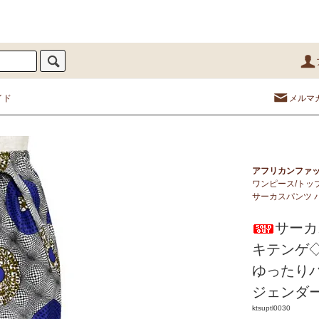
イド
メルマ
アフリカンファ
ワンピース/トップ
サーカスパンツ 
サーカ
キテンゲ
ゆったり
ジェンダ
ktsuptl0030