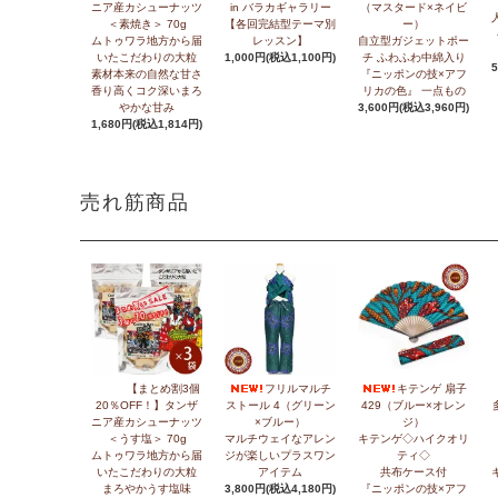
ニア産カシューナッツ
in バラカギャラリー
（マスタード×ネイビ
＜素焼き＞ 70g
【各回完結型テーマ別
ー）
ムトゥワラ地方から届
レッスン】
自立型ガジェットポー
いたこだわりの大粒
1,000円(税込1,100円)
チ ふわふわ中綿入り
素材本来の自然な甘さ
『ニッポンの技×アフ
香り高くコク深いまろ
リカの色』 一点もの
やかな甘み
3,600円(税込3,960円)
1,680円(税込1,814円)
売れ筋商品
【まとめ割3個
フリルマルチ
キテンゲ 扇子
20％OFF！】タンザ
ストール 4（グリーン
429（ブルー×オレン
ニア産カシューナッツ
×ブルー）
ジ）
＜うす塩＞ 70g
マルチウェイなアレン
キテンゲ◇ハイクオリ
ムトゥワラ地方から届
ジが楽しいプラスワン
ティ◇
いたこだわりの大粒
アイテム
共布ケース付
まろやかうす塩味
3,800円(税込4,180円)
『ニッポンの技×アフ