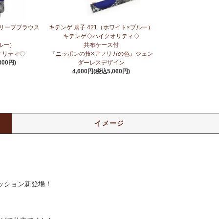
スリーブブラウス
キテンゲ 扇子 421（ホワイト×ブルー）
キテンゲ◇ハイクオリティ◇
ルー）
共布ケース付
オリティ◇
『ニッポンの技×アフリカの色』ジェン
800円)
ダーレスデザイン
4,600円(税込5,060円)
イメージ
ッション新登場！