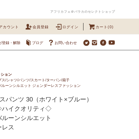
アフリカフェ＠バラカのセレクトショップ
アカウント
会員登録
ログイン
カート(0)
ガ登録・解除
ブログ
お問い合わせ
ッション
ス/シャツ/パンツ/スカート/ターバン/扇子
バルーンシルエット ジェンダーレスファッション
スパンツ 30（ホワイト×ブルー）
◇ハイクオリティ◇
バルーンシルエット
ーレス