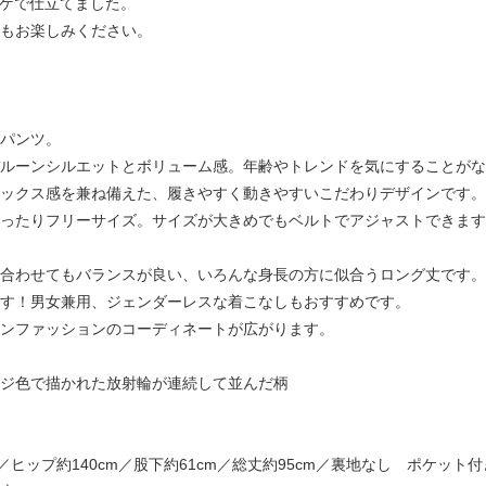
テンゲで仕立てました。
もお楽しみください。
パンツ。
ルーンシルエットとボリューム感。年齢やトレンドを気にすることがな
ックス感を兼ね備えた、履きやすく動きやすいこだわりデザインです。
ったりフリーサイズ。サイズが大きめでもベルトでアジャストできます
合わせてもバランスが良い、いろんな身長の方に似合うロング丈です。
す！男女兼用、ジェンダーレスな着こなしもおすすめです。
ンファッションのコーディネートが広がります。
ンジ色で描かれた放射輪が連続して並んだ柄
／ヒップ約140cm／股下約61cm／総丈約95cm／裏地なし ポケット付