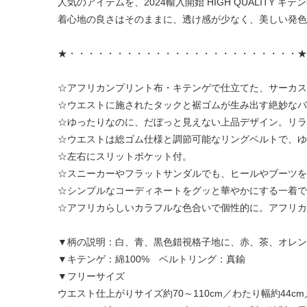
人気のアイテムを、2024輸入開始 HIGH QUALITY キ
着心地の良さはそのままに、透け感が少なく、美しい発色
★・・・・・・・・・・・・・・・・・・・・・・・・★
☆アフリカンプリント布・キテンゲで仕立てた、サーカス
☆ウエストに施されたタックと裾ゴムが生み出す絶妙なバ
☆ゆったりなのに、だぼっと見えない上品デザイン。リラ
☆ウエストは総ゴム仕様と調節可能なリングベルトで、ゆ
☆左右にスリットポケット付。
☆スニーカーやフラットサンダルでも、ヒールやブーツを
☆シンプルなコーディネートをグッと華やかにする一着で
☆アフリカらしいカラフルな色合いで個性的に。アフリカ
▼柄の説明：白、青、黒色錯視格子地に、赤、茶、オレ
▼キテンゲ：綿100% ベルトリング：真鍮
▼フリーサイズ
ウエスト仕上がりサイズ約70～110cm／わたり幅約44cm