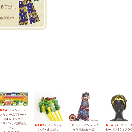
ティンガティ
ンガ ルームプレート
283 レインボー
『サバンナの動物た
ティンガティ
サロペットパンツ～ゆ
パッチワー
ち』
ンガ・えんぴつ
ったり2way～13
ターバン 35（ブラ