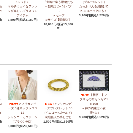
×レッド）
「大地に集う動物たち
（ブルー×レッド）
由
マルチウェイなアレン
～朝焼けのバオバブ
たっぷり入る肩掛けO
カ
ジが楽しいプラスワン
～」
K エコバッグにも！
アイテム
by セーフ
3,200円(税込3,520円)
)
3,800円(税込4,180円)
Sサイズ【額装込】
18,000円(税込19,800
円)
【新柄！】ア
フリカの布カンガ C1
3
アフリカンビ
アフリカンビ
8-108
ーズ 5連ネックレス 5
ーズブレスレット 36
～神の約束は不変
イ
12
(イエロー×ゴールド)
（青×白）
シャンゴ・カウホーン
現地職人の手しごと
3,200円(税込3,520円)
)
（ブラウンMIX）
1,500円(税込1,650円)
5,000円(税込5,500円)