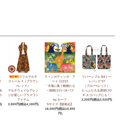
ク
フリルマルチ
ティンガティンガ・ア
リバーシブル B4トー
ウ
ストール 3（ブラウン
ート 12222
トバッグ 57
×レッド）
「大地に集う動物たち
（ブルー×レッド）
由
マルチウェイなアレン
～朝焼けのバオバブ
たっぷり入る肩掛けO
カ
ジが楽しいプラスワン
～」
K エコバッグにも！
アイテム
by セーフ
3,200円(税込3,520円)
)
3,800円(税込4,180円)
Sサイズ【額装込】
18,000円(税込19,800
円)