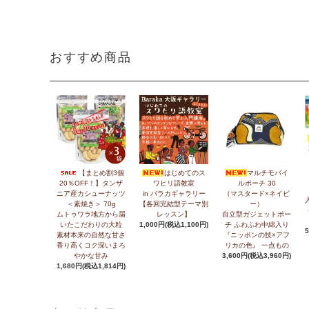
おすすめ商品
【まとめ割3個
はじめてのス
マルチモバイ
20％OFF！】タンザ
ワヒリ語教室
ルポーチ 30
ニア産カシューナッツ
in バラカギャラリー
（マスタード×ネイビ
＜素焼き＞ 70g
【各回完結型テーマ別
ー）
ムトゥワラ地方から届
レッスン】
自立型ガジェットポー
いたこだわりの大粒
1,000円(税込1,100円)
チ ふわふわ中綿入り
素材本来の自然な甘さ
『ニッポンの技×アフ
香り高くコク深いまろ
リカの色』 一点もの
やかな甘み
3,600円(税込3,960円)
1,680円(税込1,814円)