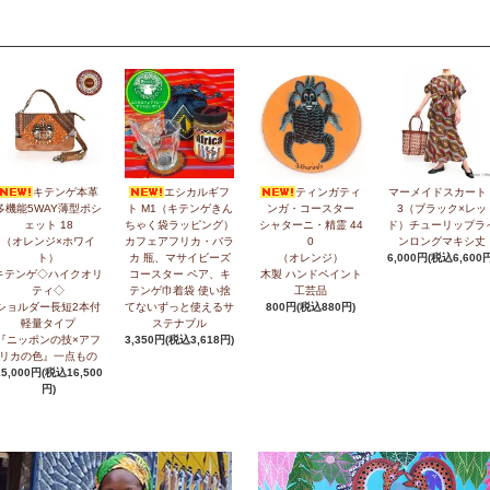
キテンゲ本革
エシカルギフ
ティンガティ
マーメイドスカート 
多機能5WAY薄型ポシ
ト M1（キテンゲきん
ンガ・コースター
3（ブラック×レッ
ェット 18
ちゃく袋ラッピング）
シャターニ・精霊 44
ド）チューリップラ
（オレンジ×ホワイ
カフェアフリカ・バラ
0
ンロングマキシ丈
ト）
カ 瓶、マサイビーズ
（オレンジ）
6,000円(税込6,600円
キテンゲ◇ハイクオリ
コースター ペア、キ
木製 ハンドペイント
ティ◇
テンゲ巾着袋 使い捨
工芸品
ショルダー長短2本付
てないずっと使えるサ
800円(税込880円)
軽量タイプ
ステナブル
『ニッポンの技×アフ
3,350円(税込3,618円)
リカの色』一点もの
15,000円(税込16,500
円)