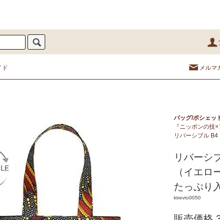
イド
メルマ
バッグ/ポシェッ
『ニッポンの技×
リバーシブル B
リバーシブ
（イエロ
たっぷり入
ktrevto0050
販売価格 3,