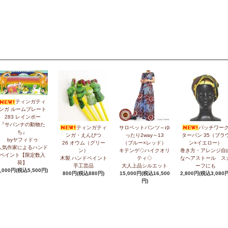
ティンガティ
ンガ ルームプレート
283 レインボー
『サバンナの動物た
ティンガティ
サロペットパンツ～ゆ
パッチワー
ち』
ンガ・えんぴつ
ったり2way～13
ターバン 35（ブラ
byヤフィドゥ
26 オウム（グリー
（ブルー×レッド）
ン×イエロー）
人気作家によるハンド
ン）
キテンゲ◇ハイクオリ
巻き方・アレンジ自
ペイント【限定数入
木製 ハンドペイント
ティ◇
なヘアストール ス
荷】
手工芸品
大人上品シルエット
ーフにも
5,000円(税込5,500円)
800円(税込880円)
15,000円(税込16,500
2,800円(税込3,080円
円)