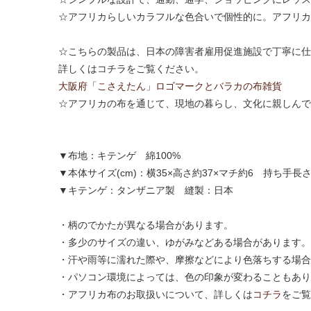
☆アフリカらしいカラフルな色合いで個性的に。アフリカ
☆こちらの製品は、日本の障害者雇用促進施設で丁寧に仕
詳しくはコチラをご覧ください。
大阪府「こさえたん」ロゴマークとバラカの布雑貨
☆アフリカの布を通じて、現地の暮らし、文化に親しんで
▼布地：キテンゲ 綿100%
▼本体サイズ(cm)：横35×高さ約37×マチ約6 持ち手長さ
▼キテンゲ：タンザニア製 縫製：日本
・柄のでかたが異なる場合があります。
・多少のサイズの違い、ゆがみなどある場合があります。
・汗や雨等に濡れた際や、摩擦などにより色落ちする場合
・パソコン環境によっては、色の印象が変わることもあり
・アフリカ布のお取扱いについて、詳しくは
コチラ
をご覧