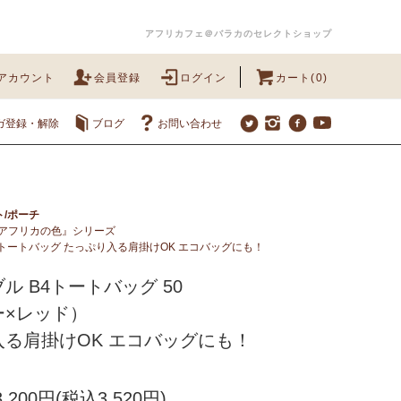
アフリカフェ＠バラカのセレクトショップ
アカウント
会員登録
ログイン
カート(0)
ガ登録・解除
ブログ
お問い合わせ
ト/ポーチ
アフリカの色』シリーズ
4トートバッグ たっぷり入る肩掛けOK エコバッグにも！
ル B4トートバッグ 50
ー×レッド）
る肩掛けOK エコバッグにも！
200円(税込3,520円)