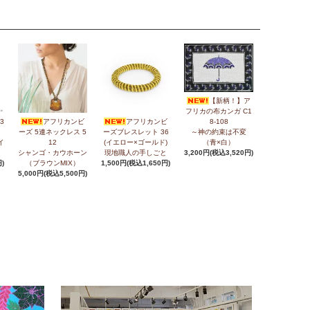
【新柄！】ア
フリカの布カンガ C1
3
アフリカンビ
アフリカンビ
8-108
ーズ 5連ネックレス 5
ーズブレスレット 36
～神の約束は不変
イ
12
(イエロー×ゴールド)
（青×白）
シャンゴ・カウホーン
現地職人の手しごと
3,200円(税込3,520円)
)
（ブラウンMIX）
1,500円(税込1,650円)
5,000円(税込5,500円)