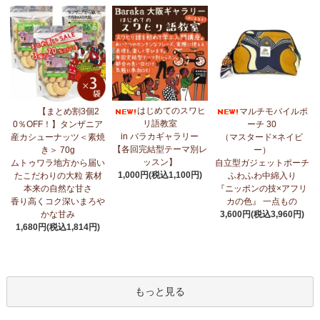
はじめてのスワヒ
【まとめ割3個2
マルチモバイルポ
リ語教室
0％OFF！】タンザニア
ーチ 30
in バラカギャラリー
産カシューナッツ＜素焼
（マスタード×ネイビ
【各回完結型テーマ別レ
き＞ 70g
ー）
ッスン】
ムトゥワラ地方から届い
自立型ガジェットポーチ
1,000円(税込1,100円)
たこだわりの大粒 素材
ふわふわ中綿入り
本来の自然な甘さ
『ニッポンの技×アフリ
香り高くコク深いまろや
カの色』 一点もの
かな甘み
3,600円(税込3,960円)
1,680円(税込1,814円)
もっと見る