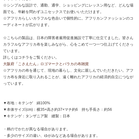
☆シンプルな設計で、通勤、通学、ショッピングにレッスン用など、どんな場
面でも、年齢を問わずユニセックスでお使いいただけます。
☆アフリカらしいカラフルな色合いで個性的に。アフリカンファッションのコ
ーディネートが広がります。
☆こちらの製品は、日本の障害者雇用促進施設で丁寧に仕立てました。皆さん
カラフルなアフリカ布を楽しみながら、心をこめて一つ一つ仕上げてくださっ
ています。
詳しくはコチラをご覧ください。
大阪府「こさえたん」ロゴマークとバラカの布雑貨
☆アフリカの布を通じて、現地の暮らし、文化に親しんでいただきたい。アフ
リカ布を身近に取り入れることが、遠く離れたアフリカの経済的自立につなが
っています。
▼布地：キテンゲ 綿100%
▼本体サイズ(cm)：横35×高さ約37×マチ約6 持ち手長さ：約56
▼キテンゲ：タンザニア製 縫製：日本
・柄のでかたが異なる場合があります。
・多少のサイズの違い、ゆがみなどある場合があります。