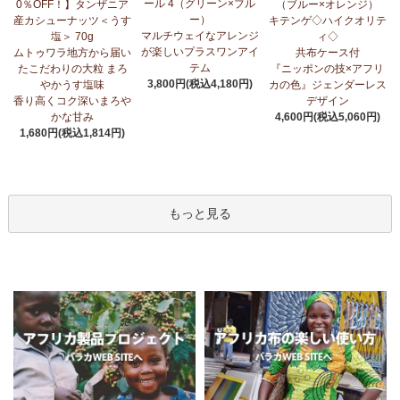
ール 4（グリーン×ブル
0％OFF！】タンザニア
（ブルー×オレンジ）
ー）
産カシューナッツ＜うす
キテンゲ◇ハイクオリテ
マルチウェイなアレンジ
塩＞ 70g
ィ◇
が楽しいプラスワンアイ
ムトゥワラ地方から届い
共布ケース付
テム
たこだわりの大粒 まろ
『ニッポンの技×アフリ
3,800円(税込4,180円)
やかうす塩味
カの色』ジェンダーレス
香り高くコク深いまろや
デザイン
かな甘み
4,600円(税込5,060円)
1,680円(税込1,814円)
もっと見る