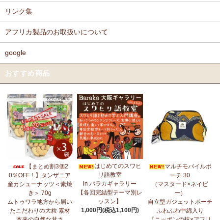
リンク集
アフリカ製品のお取扱いについて
google
おすすめ商品
はじめてのスワヒ
【まとめ割3個2
マルチモバイルポ
リ語教室
0％OFF！】タンザニア
ーチ 30
in バラカギャラリー
産カシューナッツ＜素焼
（マスタード×ネイビ
【各回完結型テーマ別レ
き＞ 70g
ー）
ッスン】
ムトゥワラ地方から届い
自立型ガジェットポーチ
1,000円(税込1,100円)
たこだわりの大粒 素材
ふわふわ中綿入り
本来の自然な甘さ
『ニッポンの技×アフリ