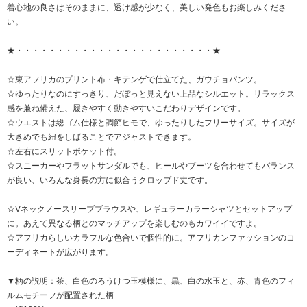
着心地の良さはそのままに、透け感が少なく、美しい発色もお楽しみくださ
い。
★・・・・・・・・・・・・・・・・・・・・・・・・★
☆東アフリカのプリント布・キテンゲで仕立てた、ガウチョパンツ。
☆ゆったりなのにすっきり、だぼっと見えない上品なシルエット。リラックス
感を兼ね備えた、履きやすく動きやすいこだわりデザインです。
☆ウエストは総ゴム仕様と調節ヒモで、ゆったりしたフリーサイズ。サイズが
大きめでも紐をしばることでアジャストできます。
☆左右にスリットポケット付。
☆スニーカーやフラットサンダルでも、ヒールやブーツを合わせてもバランス
が良い、いろんな身長の方に似合うクロップド丈です。
☆Vネックノースリーブブラウスや、レギュラーカラーシャツとセットアップ
に。あえて異なる柄とのマッチアップを楽しむのもカワイイですよ。
☆アフリカらしいカラフルな色合いで個性的に。アフリカンファッションのコ
ーディネートが広がります。
▼柄の説明：茶、白色のろうけつ玉模様に、黒、白の水玉と、赤、青色のフィ
ルムモチーフが配置された柄