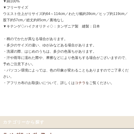
▼綿100%
▼フリーサイズ
ウエスト仕上がりサイズ約64～114cm／わたり幅約39cm／ヒップ約119cm／
股下約57cm／総丈約85cm／裏地なし
▼キテンゲ◇ハイクオリティ◇：タンザニア製 縫製：日本
・柄のでかたが異なる場合があります。
・多少のサイズの違い、ゆがみなどある場合があります。
・洗濯の際、はじめのうちは、多少の色落ちがあります。
・汗や雨等に濡れた際や、摩擦などにより色落ちする場合がございますので、
予めご注意下さい。
・パソコン環境によっては、色の印象が変わることもありますのでご了承くだ
さい。
・アフリカ布のお取扱いについて、詳しくは
コチラ
をご覧ください。
カテゴリーから探す