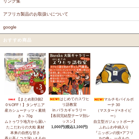
リンク集
アフリカ製品のお取扱いについて
google
おすすめ商品
はじめてのスワヒ
【まとめ割3個2
マルチモバイルポ
リ語教室
0％OFF！】タンザニア
ーチ 30
in バラカギャラリー
産カシューナッツ＜素焼
（マスタード×ネイビ
【各回完結型テーマ別レ
き＞ 70g
ー）
ッスン】
ムトゥワラ地方から届い
自立型ガジェットポーチ
1,000円(税込1,100円)
たこだわりの大粒 素材
ふわふわ中綿入り
本来の自然な甘さ
『ニッポンの技×アフリ
香り高くコク深いまろや
カの色』 一点もの