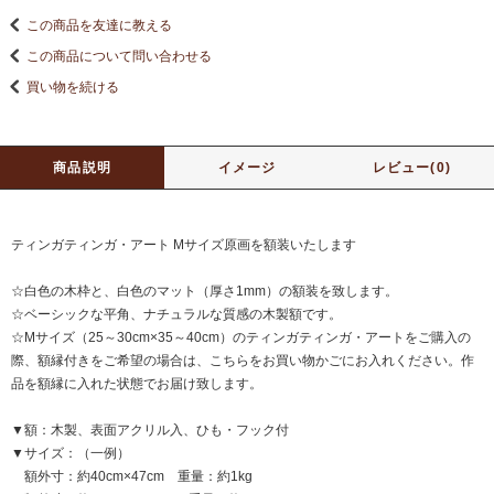
この商品を友達に教える
この商品について問い合わせる
買い物を続ける
商品説明
イメージ
レビュー(0)
ティンガティンガ・アート Mサイズ原画を額装いたします
☆白色の木枠と、白色のマット（厚さ1mm）の額装を致します。
☆ベーシックな平角、ナチュラルな質感の木製額です。
☆Mサイズ（25～30cm×35～40cm）のティンガティンガ・アートをご購入の
際、額縁付きをご希望の場合は、こちらをお買い物かごにお入れください。作
品を額縁に入れた状態でお届け致します。
▼額：木製、表面アクリル入、ひも・フック付
▼サイズ：（一例）
額外寸：約40cm×47cm 重量：約1kg