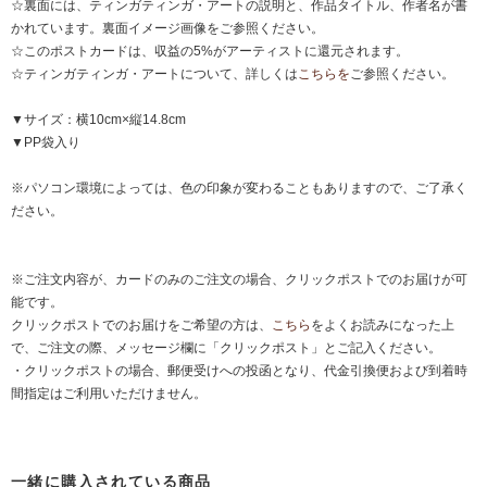
☆裏面には、ティンガティンガ・アートの説明と、作品タイトル、作者名が書
かれています。裏面イメージ画像をご参照ください。
☆このポストカードは、収益の5%がアーティストに還元されます。
☆ティンガティンガ・アートについて、詳しくは
こちらを
ご参照ください。
▼サイズ：横10cm×縦14.8cm
▼PP袋入り
※パソコン環境によっては、色の印象が変わることもありますので、ご了承く
ださい。
※ご注文内容が、カードのみのご注文の場合、クリックポストでのお届けが可
能です。
クリックポストでのお届けをご希望の方は、
こちら
をよくお読みになった上
で、ご注文の際、メッセージ欄に「クリックポスト」とご記入ください。
・クリックポストの場合、郵便受けへの投函となり、代金引換便および到着時
間指定はご利用いただけません。
一緒に購入されている商品