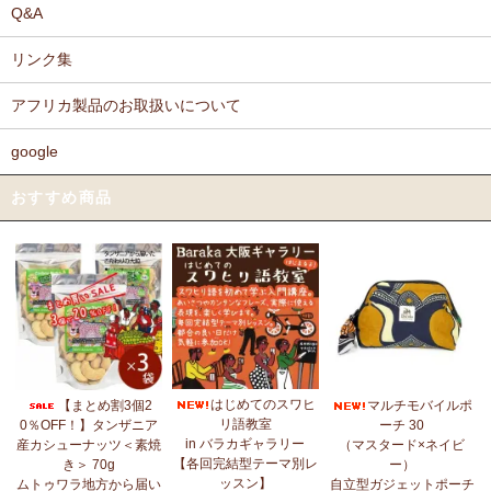
Q&A
リンク集
アフリカ製品のお取扱いについて
google
おすすめ商品
はじめてのスワヒ
【まとめ割3個2
マルチモバイルポ
リ語教室
0％OFF！】タンザニア
ーチ 30
in バラカギャラリー
産カシューナッツ＜素焼
（マスタード×ネイビ
【各回完結型テーマ別レ
き＞ 70g
ー）
ッスン】
ムトゥワラ地方から届い
自立型ガジェットポーチ