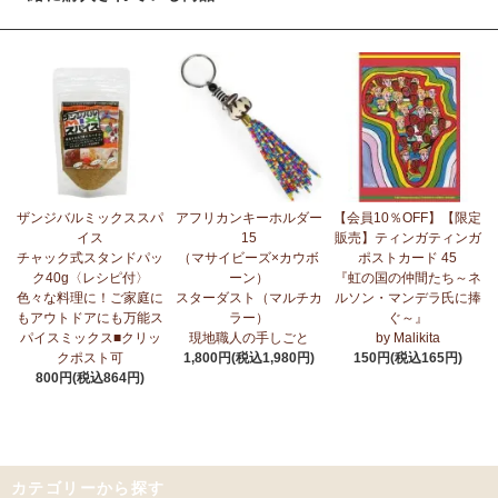
ザンジバルミックススパ
アフリカンキーホルダー
【会員10％OFF】【限定
イス
15
販売】ティンガティンガ
チャック式スタンドパッ
（マサイビーズ×カウボ
ポストカード 45
ク40g〈レシピ付〉
ーン）
『虹の国の仲間たち～ネ
色々な料理に！ご家庭に
スターダスト（マルチカ
ルソン・マンデラ氏に捧
もアウトドアにも万能ス
ラー）
ぐ～』
パイスミックス■クリッ
現地職人の手しごと
by Malikita
クポスト可
1,800円(税込1,980円)
150円(税込165円)
800円(税込864円)
カテゴリーから探す