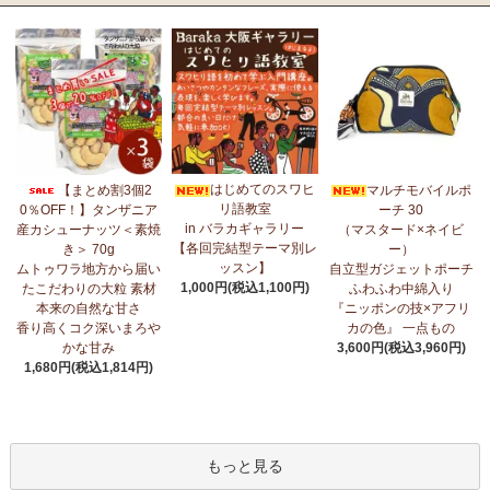
はじめてのスワヒ
【まとめ割3個2
マルチモバイルポ
リ語教室
0％OFF！】タンザニア
ーチ 30
in バラカギャラリー
産カシューナッツ＜素焼
（マスタード×ネイビ
【各回完結型テーマ別レ
き＞ 70g
ー）
ッスン】
ムトゥワラ地方から届い
自立型ガジェットポーチ
1,000円(税込1,100円)
たこだわりの大粒 素材
ふわふわ中綿入り
本来の自然な甘さ
『ニッポンの技×アフリ
香り高くコク深いまろや
カの色』 一点もの
かな甘み
3,600円(税込3,960円)
1,680円(税込1,814円)
もっと見る