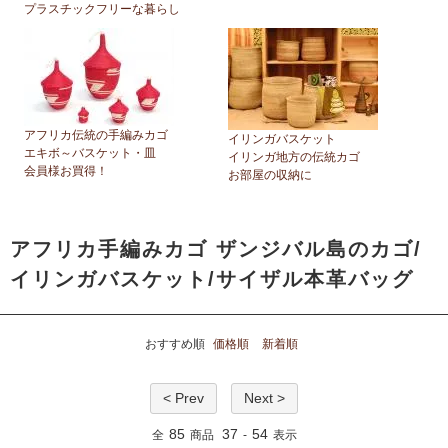
プラスチックフリーな暮らし
アフリカ伝統の手編みカゴ
イリンガバスケット
エキボ～バスケット・皿
イリンガ地方の伝統カゴ
会員様お買得！
お部屋の収納に
アフリカ手編みカゴ
ザンジバル島のカゴ/
イリンガバスケット/サイザル本革バッグ
おすすめ順
価格順
新着順
< Prev
Next >
85
37
54
全
商品
-
表示