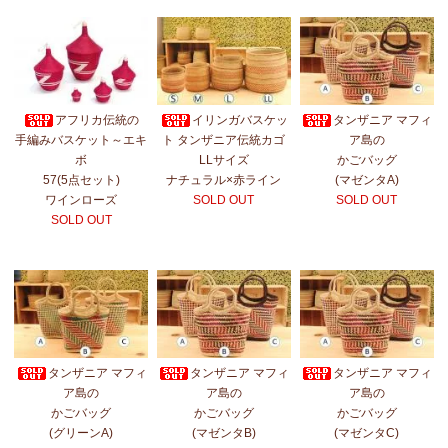
アフリカ伝統の
イリンガバスケッ
タンザニア マフィ
手編みバスケット～エキ
ト タンザニア伝統カゴ
ア島の
ボ
LLサイズ
かごバッグ
57(5点セット)
ナチュラル×赤ライン
(マゼンタA)
ワインローズ
SOLD OUT
SOLD OUT
SOLD OUT
タンザニア マフィ
タンザニア マフィ
タンザニア マフィ
ア島の
ア島の
ア島の
かごバッグ
かごバッグ
かごバッグ
(グリーンA)
(マゼンタB)
(マゼンタC)