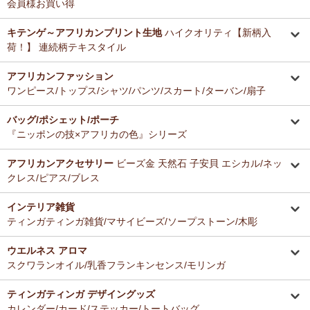
会員様お買い得
キテンゲ～アフリカンプリント生地
ハイクオリティ【新柄入
荷！】 連続柄テキスタイル
アフリカンファッション
ワンピース/トップス/シャツ/パンツ/スカート/ターバン/扇子
バッグ/ポシェット/ポーチ
『ニッポンの技×アフリカの色』シリーズ
アフリカンアクセサリー
ビーズ金 天然石 子安貝 エシカル/ネッ
クレス/ピアス/ブレス
インテリア雑貨
ティンガティンガ雑貨/マサイビーズ/ソープストーン/木彫
ウエルネス アロマ
スクワランオイル/乳香フランキンセンス/モリンガ
ティンガティンガ デザイングッズ
カレンダー/カード/ステッカー/トートバッグ