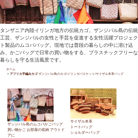
タンザニア内陸イリンガ地方の伝統カゴ。ザンジバル島の伝統
工芸、ザンジバルの女性と手芸を促進する女性活躍プロジェク
ト製品のムコババッグ。現地では普段の暮らしの中に溶け込
み、かごバッグで日常の買い物をする、プラスチックフリーな
暮らしを守る生活風景です。
ホーム
>
アフリカ手編みカゴ
ザンジバル島のカゴ/イリンガバスケット/サイザル本革バッグ
サイザル本革
ザンジバル島のムコバかごバッグ
トートバッグ
買い物かご お部屋の収納 アウトド
ショルダーバッグ
アに