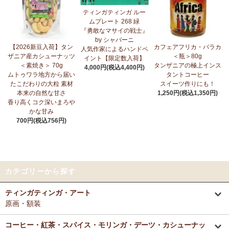
ティンガティンガ ルー
ムプレート 268 緑
『勇敢なマサイの戦士』
by シャバーニ
【2026新豆入荷】タン
カフェアフリカ・バラカ
人気作家によるハンドペ
ザニア産カシューナッツ
＜瓶＞80g
イント【限定数入荷】
＜素焼き＞ 70g
タンザニアの極上インス
4,000円(税込4,400円)
ムトゥワラ地方から届い
タントコーヒー
たこだわりの大粒 素材
スイーツ作りにも！
本来の自然な甘さ
1,250円(税込1,350円)
香り高くコク深いまろや
かな甘み
700円(税込756円)
カテゴリーから探す
ティンガティンガ・アート
原画・額装
コーヒー・紅茶・スパイス・モリンガ・デーツ・カシューナッ