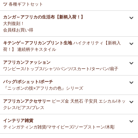
ツ
各種ギフトセット
カンガ～アフリカの生活布【新柄入荷！】
大判復刻！
会員様お買い得
キテンゲ～アフリカンプリント生地
ハイクオリティ【新柄入
荷！】 連続柄テキスタイル
アフリカンファッション
ワンピース/トップス/シャツ/パンツ/スカート/ターバン/扇子
バッグ/ポシェット/ポーチ
『ニッポンの技×アフリカの色』シリーズ
アフリカンアクセサリー
ビーズ金 天然石 子安貝 エシカル/ネッ
クレス/ピアス/ブレス
インテリア雑貨
ティンガティンガ雑貨/マサイビーズ/ソープストーン/木彫