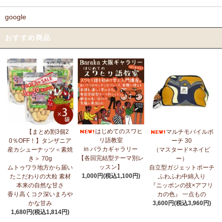
google
おすすめ商品
はじめてのスワヒ
【まとめ割3個2
マルチモバイルポ
リ語教室
0％OFF！】タンザニア
ーチ 30
in バラカギャラリー
産カシューナッツ＜素焼
（マスタード×ネイビ
【各回完結型テーマ別レ
き＞ 70g
ー）
ッスン】
ムトゥワラ地方から届い
自立型ガジェットポーチ
1,000円(税込1,100円)
たこだわりの大粒 素材
ふわふわ中綿入り
本来の自然な甘さ
『ニッポンの技×アフリ
香り高くコク深いまろや
カの色』 一点もの
かな甘み
3,600円(税込3,960円)
1,680円(税込1,814円)