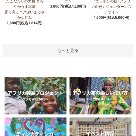
テム
たこだわりの大粒 まろ
『ニッポンの技×アフリ
3,800円(税込4,180円)
やかうす塩味
カの色』ジェンダーレス
香り高くコク深いまろや
デザイン
かな甘み
4,600円(税込5,060円)
1,680円(税込1,814円)
もっと見る