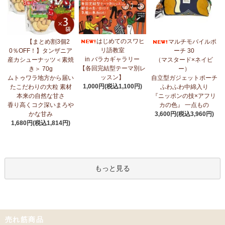
はじめてのスワヒ
【まとめ割3個2
マルチモバイルポ
リ語教室
0％OFF！】タンザニア
ーチ 30
in バラカギャラリー
産カシューナッツ＜素焼
（マスタード×ネイビ
【各回完結型テーマ別レ
き＞ 70g
ー）
ッスン】
ムトゥワラ地方から届い
自立型ガジェットポーチ
1,000円(税込1,100円)
たこだわりの大粒 素材
ふわふわ中綿入り
本来の自然な甘さ
『ニッポンの技×アフリ
香り高くコク深いまろや
カの色』 一点もの
かな甘み
3,600円(税込3,960円)
1,680円(税込1,814円)
もっと見る
売れ筋商品