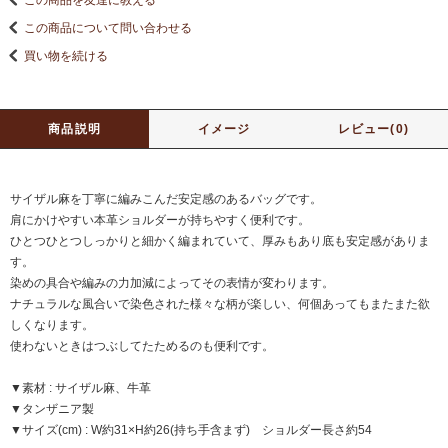
この商品を友達に教える
この商品について問い合わせる
買い物を続ける
商品説明
イメージ
レビュー(0)
サイザル麻を丁寧に編みこんだ安定感のあるバッグです。
肩にかけやすい本革ショルダーが持ちやすく便利です。
ひとつひとつしっかりと細かく編まれていて、厚みもあり底も安定感がありま
す。
染めの具合や編みの力加減によってその表情が変わります。
ナチュラルな風合いで染色された様々な柄が楽しい、何個あってもまたまた欲
しくなります。
使わないときはつぶしてたためるのも便利です。
▼素材 : サイザル麻、牛革
▼タンザニア製
▼サイズ(cm) : W約31×H約26(持ち手含まず) ショルダー長さ約54